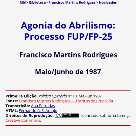
MIA
>
Biblioteca
>
Francisco Martins Rodrigues
>
Novidades
Agonia do Abrilismo:
Processo FUP/FP-25
Francisco Martins Rodrigues
Maio/Junho de 1987
Primeira Edição:
Política Operária
nº 10, Mai-Jun 1987
Fonte:
Francisco Martins Rodrigues — Escritos de uma vida
Transcrição:
Ana Barradas
HTML:
Fernando A. S. Araújo
.
Direitos de Reprodução:
licenciado sob uma Licença
Creative Commons
.