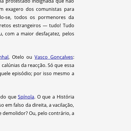
inha protestado indignada que não
m exagero dos comunistas para
ndo-se, todos os pormenores da
ecretos estrangeiros — tudo! Tudo
, com a maior desfaçatez, pelos
nhal
, Otelo ou
Vasco Gonçalves
:
 calúnias da reacção. Só que essa
quele episódio; por isso mesmo a
o do que
Spínola
. O que a História
 em falso da direita, a vacilação,
 demolidor? Ou, pelo contrário, a