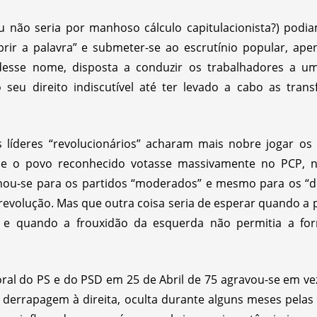
u não seria por manhoso cálculo capitulacionista?) podia
rir a palavra” e submeter-se ao escrutínio popular, ap
esse nome, disposta a conduzir os trabalhadores a uma
seu direito indiscutível até ter levado a cabo as tran
líderes “revolucionários” acharam mais nobre jogar os
que o povo reconhecido votasse massivamente no PCP,
inou-se para os partidos “moderados” e mesmo para os “d
-revolução. Mas que outra coisa seria de esperar quando a 
 e quando a frouxidão da esquerda não permitia a fo
toral do PS e do PSD em 25 de Abril de 75 agravou-se em vez
 derrapagem à direita, oculta durante alguns meses pelas l