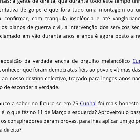
onais: a gente de direita, que durante todo este tempo t
entativa de golpe e que fora tudo uma montagem ou u
a confirmar, com tranquila insolência e até vangloria
, os planos de guerra civil, a intervenção dos serviços s
oclamado em vão durante anos e anos é agora posto a nu
 reposição da verdade encha de orgulho melancólico
Cu
reconhecer que foram democratas fiéis ao povo e vítimas das
 ao nosso destino colectivo, traçado para longos anos na
ho de esconder a verdade.
pouco a saber no futuro se em 75
Cunhal
foi mais honest
é: o que fez no 11 de Março a esquerda? Aproveitou o passo
os conspiradores deram provas, para lhes aplicar um golpe
 direita?