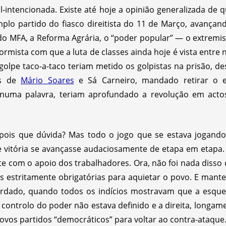
intencionada. Existe até hoje a opinião generalizada de q
amplo partido do fiasco direitista do 11 de Março, avança
do MFA, a Reforma Agrária, o “poder popular” — o extremis
rmista com que a luta de classes ainda hoje é vista entre 
olpe taco-a-taco teriam metido os golpistas na prisão, de
es de
Mário Soares
e Sá Carneiro, mandado retirar o e
numa palavra, teriam aprofundado a revolução em act
, pois que dúvida? Mas todo o jogo que se estava jogand
e vitória se avançasse audaciosamente de etapa em etapa. 
e com o apoio dos trabalhadores. Ora, não foi nada disso
estritamente obrigatórias para aquietar o povo. E mantev
cordado, quando todos os indícios mostravam que a esqu
controlo do poder não estava definido e a direita, longa
novos partidos “democráticos” para voltar ao contra-ataque