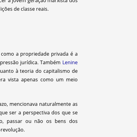
cer à jovem geração marxista dos
ções de classe reais.
l como a propriedade privada é a
 expressão jurídica. Também
Lenine
uanto à teoria do capitalismo de
 era vista apenas como um meio
razo, mencionava naturalmente as
que ser a perspectiva dos que se
o, passar ou não os bens dos
-revolução.