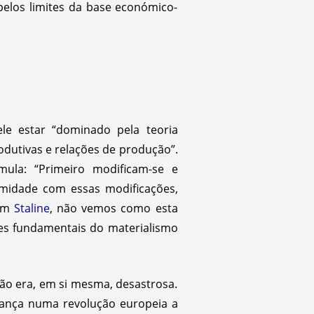
pelos limites da base económico-
le estar “dominado pela teoria
rodutivas e relações de produção”.
ula: “Primeiro modificam-se e
midade com essas modificações,
 em
Staline
, não vemos como esta
ses fundamentais do materialismo
ação era, em si mesma, desastrosa.
rança numa revolução europeia a