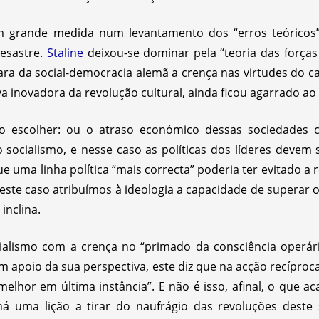
m grande medida num levantamento dos “erros teórico
desastre.
Staline
deixou-se dominar pela “teoria das forças
ra da social-democracia alemã a crença nas virtudes do c
a inovadora da revolução cultural, ainda ficou agarrado a
o escolher: ou o atraso económico dessas sociedades c
 o socialismo, e nesse caso as políticas dos líderes deve
ue uma linha política “mais correcta” poderia ter evitado 
ste caso atribuímos à ideologia a capacidade de superar o
inclina.
alismo com a crença no “primado da consciência operária
em apoio da sua perspectiva, este diz que na acção recíproc
melhor em última instância”. E não é isso, afinal, o que 
há uma lição a tirar do naufrágio das revoluções deste 