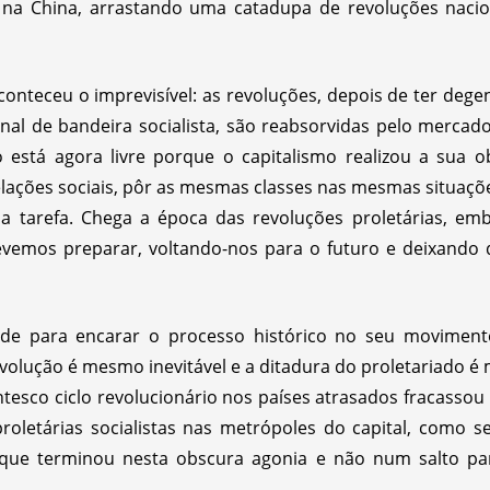
na China, arrastando uma catadupa de revoluções nacion
conteceu o imprevisível: as revoluções, depois de ter deg
nal de bandeira socialista, são reabsorvidas pelo mercad
 está agora livre porque o capitalismo realizou a sua 
elações sociais, pôr as mesmas classes nas mesmas situaçõ
sua tarefa. Chega a época das revoluções proletárias, e
devemos preparar, voltando-nos para o futuro e deixando
ade para encarar o processo histórico no seu movimento
evolução é mesmo inevitável e a ditadura do proletariado é
tesco ciclo revolucionário nos países atrasados fracassou 
roletárias socialistas nas metrópoles do capital, como 
orque terminou nesta obscura agonia e não num salto p