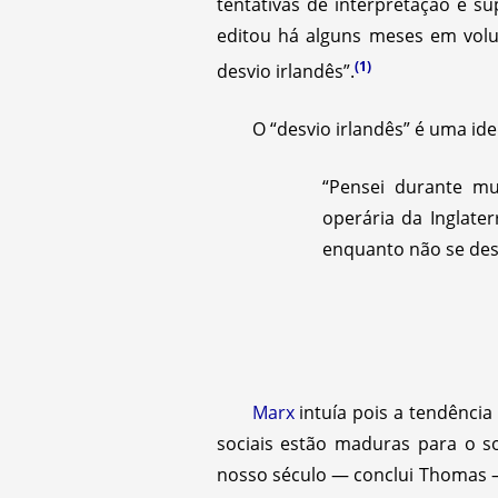
tentativas de interpretação e s
editou há alguns meses em volum
(1)
desvio irlandês”.
O “desvio irlandês” é uma ide
“Pensei durante mu
operária da Inglate
enquanto não se dese
Marx
intuía pois a tendência
sociais estão maduras para o s
nosso século — conclui Thomas —