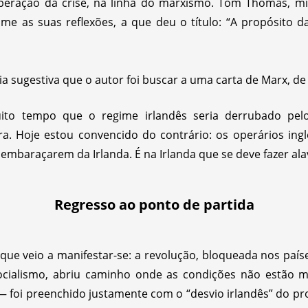
uperação da crise, na linha do marxismo. Tom Thomas, mil
e as suas reflexões, a que deu o título: “A propósito d
ia sugestiva que o autor foi buscar a uma carta de Marx, de
ito tempo que o regime irlandês seria derrubado pel
rra. Hoje estou convencido do contrário: os operários ing
mbaraçarem da Irlanda. É na Irlanda que se deve fazer ala
Regresso ao ponto de partida
 que veio a manifestar-se: a revolução, bloqueada nos pa
ocialismo, abriu caminho onde as condições não estão m
 foi preenchido justamente com o “desvio irlandês” do pro