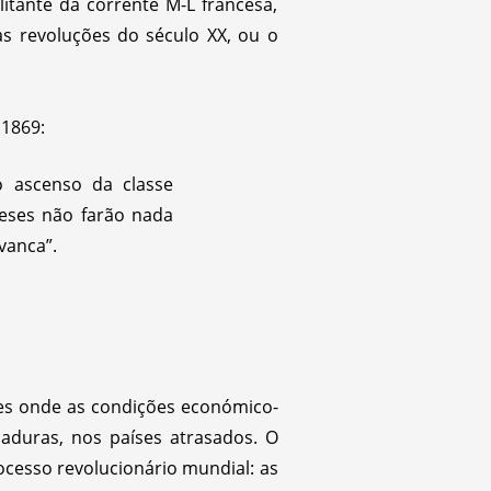
itante da corrente M-L francesa,
as revoluções do século XX, ou o
 1869:
o ascenso da classe
leses não farão nada
vanca”.
íses onde as condições económico-
aduras, nos países atrasados. O
cesso revolucionário mundial: as