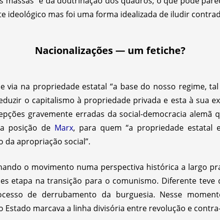
das massas” e da doutrinação dos quadros; o que pôde pare
 ideológico mas foi uma forma idealizada de iludir contradi
Nacionalizações — um fetiche?
 via na propriedade estatal “a base do nosso regime, ta
 reduzir o capitalismo à propriedade privada e esta à sua
ncepções gravemente erradas da social-democracia alemã q
a a posição de
Marx
, para quem “a propriedade estatal
vo da apropriação social”.
lhando o movimento numa perspectiva histórica a largo p
s etapa na transição para o comunismo. Diferente teve 
rocesso de derrubamento da burguesia. Nesse moment
o Estado marcava a linha divisória entre revolução e contra