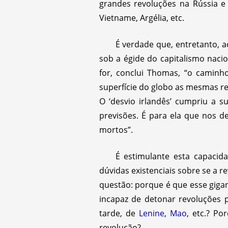
grandes revoluções na Rússia e 
Vietname, Argélia, etc.
É verdade que, entretanto, a
sob a égide do capitalismo nacio
for, conclui Thomas, “o caminho
superfície do globo as mesmas r
O ‘desvio irlandês’ cumpriu a 
previsões. É para ela que nos 
mortos”.
É estimulante esta capacid
dúvidas existenciais sobre se a r
questão: porque é que esse gigan
incapaz de detonar revoluções p
tarde, de
Lenine
,
Mao
, etc.? P
revolução?