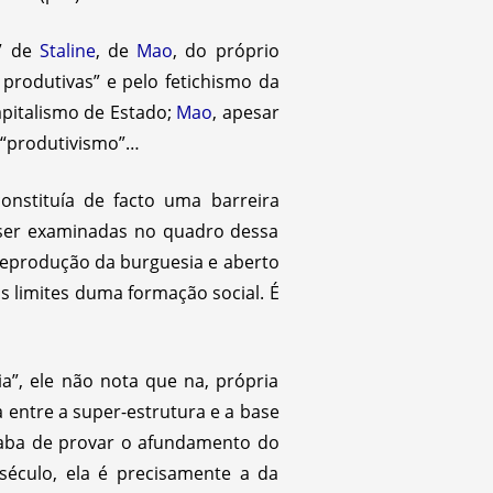
s” de
Staline
, de
Mao
, do próprio
 produtivas” e pelo fetichismo da
apitalismo de Estado;
Mao
, apesar
o “produtivismo”…
onstituía de facto uma barreira
m ser examinadas no quadro dessa
a reprodução da burguesia e aberto
s limites duma formação social. É
”, ele não nota que na, própria
a entre a super-estrutura e a base
acaba de provar o afundamento do
século, ela é precisamente a da