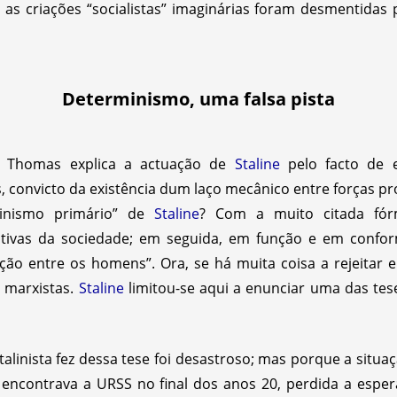
as criações “socialistas” imaginárias foram desmentidas 
Determinismo, uma falsa pista
, Thomas explica a actuação de
Staline
pelo facto de e
s, convicto da existência dum laço mecânico entre forças p
minismo primário” de
Staline
? Com a muito citada fórm
utivas da sociedade; em seguida, em função e em confor
ção entre os homens”. Ora, se há muita coisa a rejeitar
 marxistas.
Staline
limitou-se aqui a enunciar uma das te
talinista fez dessa tese foi desastroso; mas porque a situ
 encontrava a URSS no final dos anos 20, perdida a espe