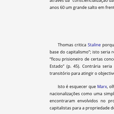
através da “consciencialização 
anos 60 um grande salto em frente
Thomas critica
Staline
porque
base do capitalismo”; isto seria
“ficou prisioneiro de certas co
Estado” (p. 45). Contrária seri
transitório para atingir o objecti
Isto é esquecer que
Marx
, o
nacionalizações como uma simple
encontraram envolvidos no p
capitalistas para a propriedade d