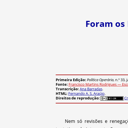
Foram os 
Primeira Edição:
Política Operária
, n.º 33,
Fonte:
Francisco Martins Rodrigues — Esc
Transcrição:
Ana Barradas
.
HTML:
Fernando A. S. Araújo
.
Direitos de reprodução:
Cr
Nem só revisões e renegaç