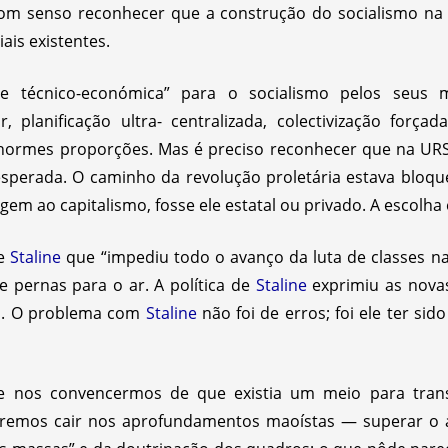
bom senso reconhecer que a construção do socialismo na 
ais existentes.
e técnico-económica” para o socialismo pelos seus m
, planificação ultra- centralizada, colectivização forçada
normes proporções. Mas é preciso reconhecer que na URSS
esperada. O caminho da revolução proletária estava bloqu
em ao capitalismo, fosse ele estatal ou privado. A escolha 
de
Staline
que “impediu todo o avanço da luta de classes na
 pernas para o ar. A política de
Staline
exprimiu as novas
o. O problema com
Staline
não foi de erros; foi ele ter sid
 se nos convencermos de que existia um meio para tran
iremos cair nos aprofundamentos maoístas — superar o 