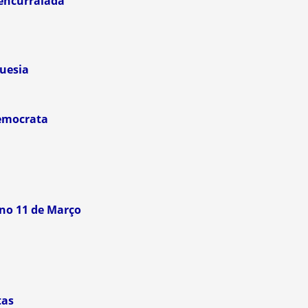
encurralada
uesia
emocrata
no 11 de Março
tas