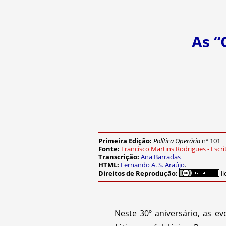
As “
Primeira Edição:
Política Operária
nº 101
Fonte:
Francisco Martins Rodrigues - Escr
Transcrição:
Ana Barradas
HTML:
Fernando A. S. Araújo
.
Direitos de Reprodução:
li
Neste 30º aniversário, as e