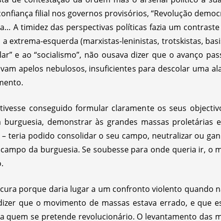
confiança filial nos governos provisórios, “Revolução democ
… A timidez das perspectivas políticas fazia um contrast
extrema-esquerda (marxistas-leninistas, trotskistas, basist
ar” e ao “socialismo”, não ousava dizer que o avanço pas
icavam apelos nebulosos, insuficientes para descolar uma al
imento.
tivesse conseguido formular claramente os seus objectiv
a burguesia, demonstrar às grandes massas proletárias e
s – teria podido consolidar o seu campo, neutralizar ou ga
o campo da burguesia. Se soubesse para onde queria ir, o 
.
oucura porque daria lugar a um confronto violento quando n
dizer que o movimento de massas estava errado, e que e
a quem se pretende revolucionário. O levantamento das m