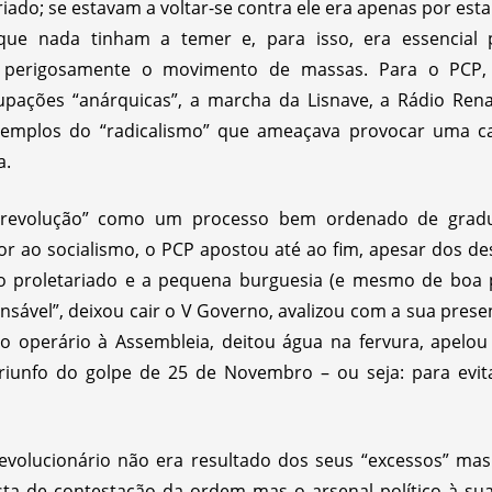
iado; se estavam a voltar-se contra ele era apenas por est
s que nada tinham a temer e, para isso, era essencial
m perigosamente o movimento de massas. Para o PCP, 
pações “anárquicas”, a marcha da Lisnave, a Rádio Rena
mplos do “radicalismo” que ameaçava provocar uma catas
a.
revolução” como um processo bem ordenado de gradu
r ao socialismo, o PCP apostou até ao fim, apesar dos de
o proletariado e a pequena burguesia (e mesmo de boa p
nsável”, deixou cair o V Governo, avalizou com a sua presen
o operário à Assembleia, deitou água na fervura, apelo
l triunfo do golpe de 25 de Novembro – ou seja: para ev
volucionário não era resultado dos seus “excessos” mas
sta de contestação da ordem mas o arsenal político à s