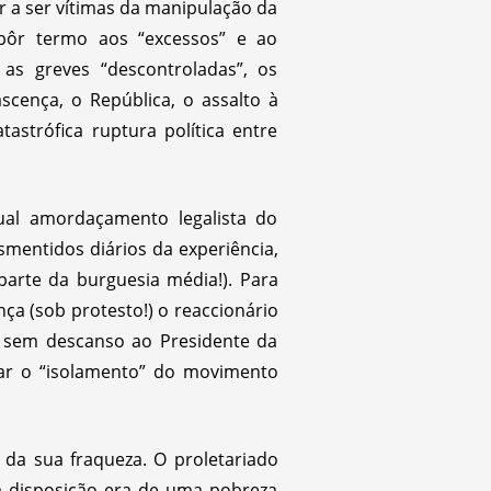
ar a ser vítimas da manipulação da
 pôr termo aos “excessos” e ao
as greves “descontroladas”, os
scença, o República, o assalto à
trófica ruptura política entre
al amordaçamento legalista do
smentidos diários da experiência,
arte da burguesia média!). Para
ça (sob protesto!) o reaccionário
u sem descanso ao Presidente da
itar o “isolamento” do movimento
 da sua fraqueza. O proletariado
ua disposição era de uma pobreza