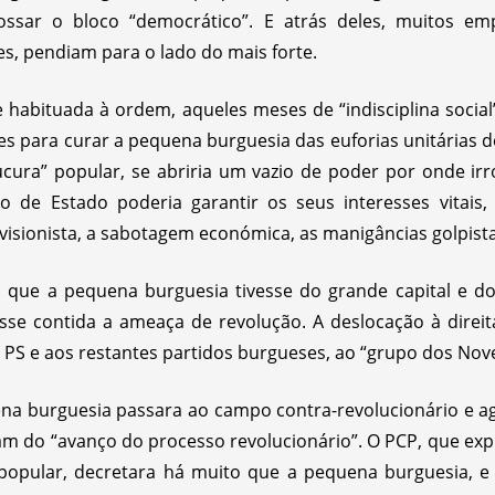
rossar o bloco “democrático”. E atrás deles, muitos emp
es, pendiam para o lado do mais forte.
abituada à ordem, aqueles meses de “indisciplina social
es para curar a pequena burguesia das euforias unitárias do
ucura” popular, se abriria um vazio de poder por onde ir
de Estado poderia garantir os seus interesses vitais, 
divisionista, a sabotagem económica, as manigâncias golpis
 que a pequena burguesia tivesse do grande capital e do
osse contida a ameaça de revolução. A deslocação à direi
PS e aos restantes partidos burgueses, ao “grupo dos Nove”
na burguesia passara ao campo contra-revolucionário e a
vam do “avanço do processo revolucionário”. O PCP, que ex
popular, decretara há muito que a pequena burguesia, e 