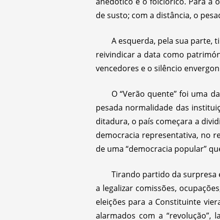
anedótico e o folclórico. Para 
de susto; com a distância, o pesa
A esquerda, pela sua parte, 
reivindicar a data como patrimón
vencedores e o silêncio envergon
O “Verão quente” foi uma da
pesada normalidade das institui
ditadura, o país começara a divi
democracia representativa, no res
de uma “democracia popular” que 
Tirando partido da surpresa 
a legalizar comissões, ocupações,
eleições para a Constituinte vie
alarmados com a “revolução”, la