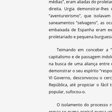
médias”, eram aliadas do proletar
direita. Urgia demonstrar-lhe
“aventureirismo”, que isolava
saneamentos “selvagens”, as ocu
embaixada de Espanha eram exe
proletariado e pequena burguesi
Teimando em conceber a “
capitalismo e de passagem indolo
na busca de uma aliança entre 
demonstrar o seu espírito “respo
VI Governo, desconvocou o cerc
República, até propiciar o fáci
popular, sufocou-o.
O isolamento do processo re
erguia-se numa espiral nunca vi