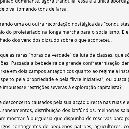
a opinião dominante, agora tranquila, essa é a única abo
delo vai tomando tons de farsa.
tirando uma ou outra recordação nostálgica das “conquistas”
io do proletariado na longa marcha para o socialismo. E e
hado dos vencidos diz tudo sobre o que aconteceu.
quelas raras “horas da verdade” da luta de classes, que
ções. Passada a bebedeira da grande confraternização de
dir-se em dois campos antagónicos quanto ao regime a inst
peito pela propriedade e pela “livre iniciativa”, ou busca (
impusesse restrições severas à exploração capitalista?
e desconcerto causados pela sua acção directa nas ruas e 
 saneamentos, distribuição dos latifúndios, melhorias salar
ram mostrar à burguesia que dispunha de reservas para pa
rgos contingentes de pequenos patrões, agricultores, com