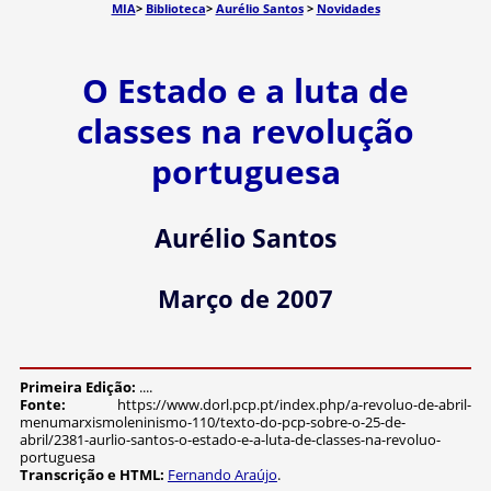
MIA
>
Biblioteca
>
Aurélio Santos
>
Novidades
O Estado e a luta de
classes na revolução
portuguesa
Aurélio Santos
Março de 2007
Primeira Edição:
....
Fonte:
https://www.dorl.pcp.pt/index.php/a-revoluo-de-abril-
menumarxismoleninismo-110/texto-do-pcp-sobre-o-25-de-
abril/2381-aurlio-santos-o-estado-e-a-luta-de-classes-na-revoluo-
portuguesa
Transcrição e HTML:
Fernando Araújo
.