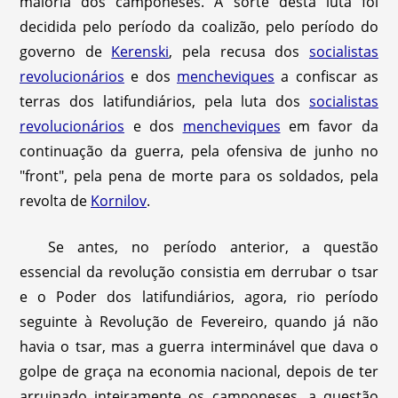
maioria dos camponeses. A sorte desta luta foi
decidida pelo período da coalizão, pelo período do
governo de
Kerenski
, pela recusa dos
socialistas
revolucionários
e dos
mencheviques
a confiscar as
terras dos latifundiários, pela luta dos
socialistas
revolucionários
e dos
mencheviques
em favor da
continuação da guerra, pela ofensiva de junho no
"front", pela pena de morte para os soldados, pela
revolta de
Kornilov
.
Se antes, no período anterior, a questão
essencial da revolução consistia em derrubar o tsar
e o Poder dos latifundiários, agora, rio período
seguinte à Revolução de Fevereiro, quando já não
havia o tsar, mas a guerra interminável que dava o
golpe de graça na economia nacional, depois de ter
arruinado inteiramente os camponeses, a questão