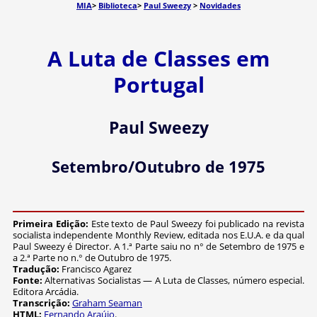
MIA
>
Biblioteca
>
Paul Sweezy
>
Novidades
A Luta de Classes em
Portugal
Paul Sweezy
Setembro/Outubro de 1975
Primeira Edição:
Este texto de Paul Sweezy foi publicado na revista
socialista independente Monthly Review, editada nos E.U.A. e da qual
Paul Sweezy é Director. A 1.ª Parte saiu no n° de Setembro de 1975 e
a 2.ª Parte no n.° de Outubro de 1975.
Tradução:
Francisco Agarez
Fonte:
Alternativas Socialistas — A Luta de Classes, número especial.
Editora Arcádia.
Transcrição:
Graham Seaman
HTML:
Fernando Araújo
.