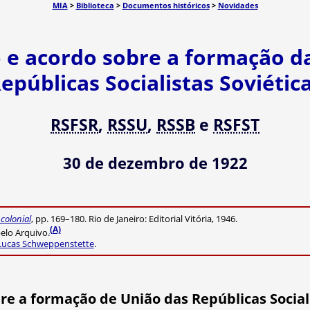
MIA
>
Biblioteca
>
Documentos históricos
>
Novidades
 e acordo sobre a formação d
epúblicas Socialistas Soviétic
RSFSR
,
RSSU
,
RSSB
e
RSFST
30 de dezembro de 1922
colonial
, pp. 169–180. Rio de Janeiro: Editorial Vitória, 1946.
(A)
elo Arquivo.
Lucas Schweppenstette
.
re a formação de União das Repúblicas Sociali