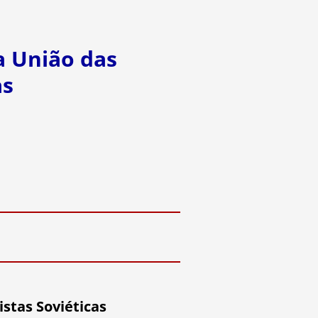
a União das
as
stas Soviéticas