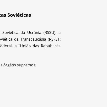
as Soviéticas
a Soviética da Ucrânia (
RSSU
), a
oviética da Transcaucásia (
RSFST
:
deral, a “União das Repúblicas
eus órgãos supremos: