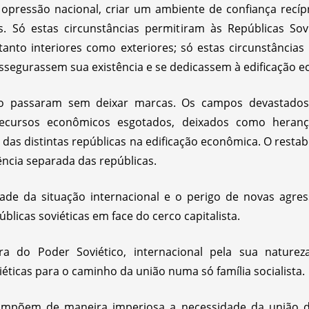
a opressão nacional, criar um ambiente de confiança recí
s. Só estas circunstâncias permitiram às Repúblicas Sov
tanto interiores como exteriores; só estas circunstâncias
 assegurassem sua existência e se dedicassem à edificação e
 passaram sem deixar marcas. Os campos devastados, 
recursos econômicos esgotados, deixados como heran
os das distintas repúblicas na edificação econômica. O rest
ência separada das repúblicas.
idade da situação internacional e o perigo de novas agres
blicas soviéticas em face do cerco capitalista.
ura do Poder Soviético, internacional pela sua nature
éticas para o caminho da união numa só família socialista.
 impõem de maneira imperiosa a necessidade da união d