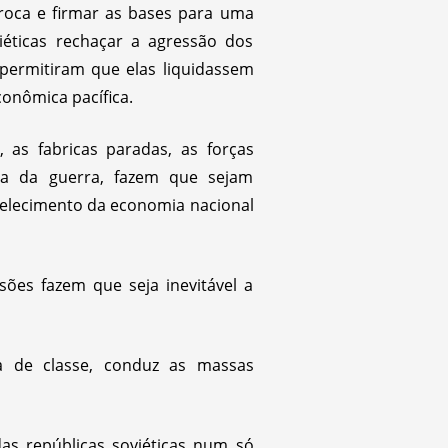
proca e firmar as bases para uma
iéticas rechaçar a agressão dos
 permitiram que elas liquidassem
conômica pacífica.
as fabricas paradas, as forças
ça da guerra, fazem que sejam
abelecimento da economia nacional
sões fazem que seja inevitável a
za de classe, conduz as massas
as repúblicas soviéticas num só