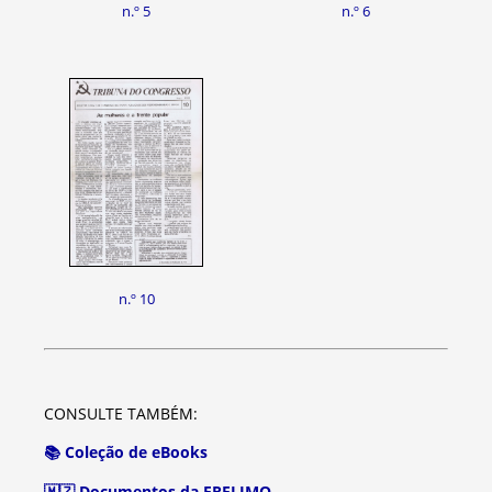
n.º 5
n.º 6
n.º 10
CONSULTE TAMBÉM:
📚 Coleção de eBooks
🇲🇿 Documentos da FRELIMO