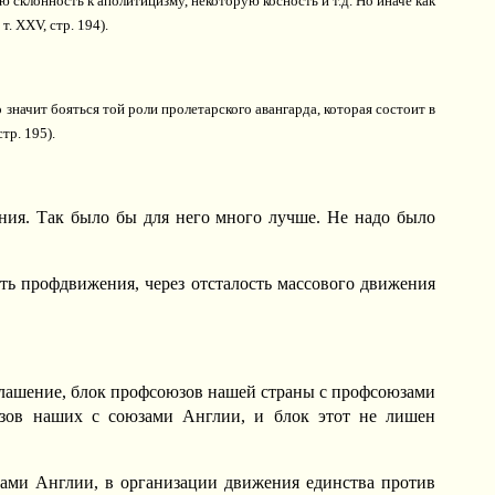
склонность к аполитицизму, некоторую косность и т.д. Но иначе как
. XXV, стр. 194).
о значит бояться той роли пролетарского авангарда, которая состоит в
тр. 195).
ния. Так было бы для него много лучше. Не надо было
сть профдвижения, через отсталость массового движения
оглашение, блок профсоюзов нашей страны с профсоюзами
юзов наших с союзами Англии, и блок этот не лишен
юзами Англии, в организации движения единства против