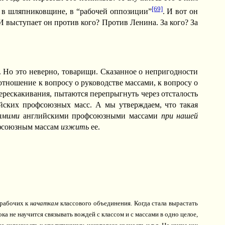
[69]
ой в шляпниковщине, в “рабочей оппозиции”
. И вот он
И выступает он против кого? Против Ленина. За кого? За
и. Но это неверно, товарищи. Сказанное о непригодности
тношение к вопросу о руководстве массами, к вопросу о
ерескакивания, пытаются перепрыгнуть через отсталость
йских профсоюзных масс. А мы утверждаем, что такая
амими
английскими профсоюзными массами
при нашей
фсоюзным массам
изжить
ее.
 рабочих к
начаткам
классового объединения. Когда стала вырастать
ока не научится связывать вождей с классом и с массами в одно целое,