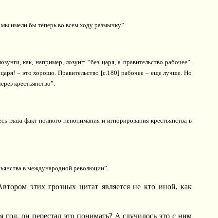
 мы имели бы теперь во всем ходу размычку”.
унги, как, например, лозунг: “без царя, а правительство рабочее”.
з царя! – это хорошо. Правительство [c.180] рабочее – еще лучше. Но
ерез крестьянство”.
десь глаза факт полного непонимания и игнорирования крестьянства в
естьянства в международной революции”.
втором этих грозных цитат является не кто иной, как
я год, он перестал это понимать? А случилось это с ним