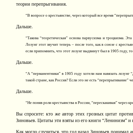
теории перепрыгивания.
“В вопросе о крестьянстве, через который все время “перепры
Дальше.
“Такова “теоретическая” основа парвусизма и троцкизма. Эта 
Лозунг этот звучит теперь – после того, как в союзе с кресть
если припомнить, что этот лозунг выдвинут был в 1905 году, то
Дальше.
“А “перманентники” в 1905 году хотели нам навязать лозунг “
такой стране, как Россия? Если это не есть “перепрыгивание” че
Дальше.
“Не поняв роли крестьянства в России, “перескакивая” через к
Вы спросите: кто же автор этих грозных цитат проти
Зиновьев. Цитаты эти взяты из его книги “Ленинизм” и 
Как могло случиться, что год назад Зиновьев понимал а