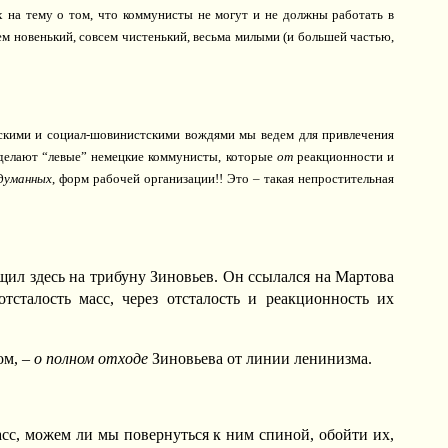
 на тему о том, что коммунисты не могут и не должны работать в
ем новенький, совсем чистенький, весьма милыми (и большей частью,
ескими и социал-шовинистскими вождями мы ведем для привлечения
 делают “левые” немецкие коммунисты, которые
от
реакционности и
думанных
, форм рабочей организации!! Это – такая непростительная
щил здесь на трибуну Зиновьев. Он ссылался на Мартова
отсталость масс, через отсталость и реакционность их
ом, –
о полном отходе
Зиновьева от линии ленинизма.
асс, можем ли мы повернуться к ним спиной, обойти их,