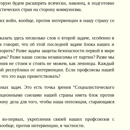
орую будем расширять всячески, наконец, в подготовке
стических стран на сторону коммунизма.
их войн, вообще, против интервенции в нашу страну со
азать здесь несколько слов о второй задаче, особенно в
 говорят, что об этой последней задаче блока наших и
оворить? Разве задача защиты безопасности первой в мире
ача? Разве наши союзы независимы от партии? Разве мы
рения не стоим и стоять не можем, как ленинцы. Каждый
кой республики от интервенции. Если профсоюзы нашей
 что это надо приветствовать?
ных задач. Это есть точка зрения “Социалистического
люционными союзами нашей страны иметь блок против
ону дела для того, чтобы наша оппозиция, старающаяся
 во-первых, укрепления связей наших профсоюзов с
ообще, против интервенции, в частности.