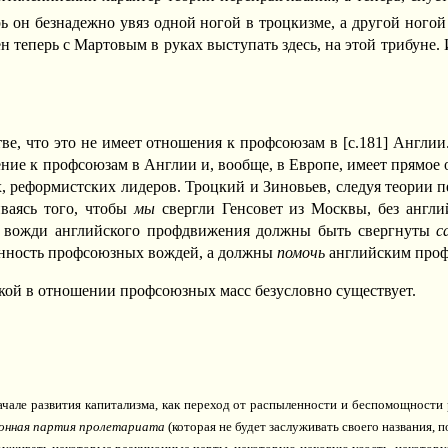
перь он безнадежно увяз одной ногой в троцкизме, а другой ног
теперь с Мартовым в руках выступать здесь, на этой трибуне. 
нстве, что это не имеет отношения к профсоюзам в [c.181] Англи
ние к профсоюзам в Англии и, вообще, в Европе, имеет прямое о
 реформистских лидеров. Троцкий и Зиновьев, следуя теории п
иваясь того, чтобы
мы
свергли Генсовет из Москвы, без англи
ые вожди английского профдвижения должны быть свергнуты
с
ионность профсоюзных вождей, а должны
помочь
английским про
кой в отношении профсоюзных масс безусловно существует.
ачале развития капитализма, как переход от распыленности и беспомощности
онная партия пролетариата
(которая не будет заслуживать своего названия, п