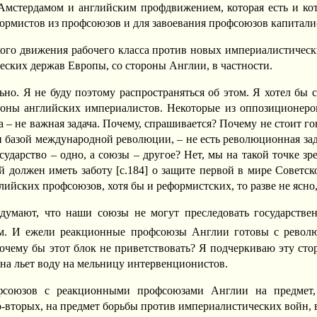
мстердамом и английским профдвижением, которая есть и кот
ормистов из профсоюзов и для завоевания профсоюзов капитали
окого движения рабочего класса против новых империалистическ
еских держав Европы, со стороны Англии, в частности.
ьно. Я не буду поэтому распространяться об этом. Я хотел бы ск
оны английских империалистов. Некоторые из оппозиционеров
а – не важная задача. Почему, спрашивается? Почему не стоит г
и базой международной революции, – не есть революционная зад
сударство – одно, а союзы – другое? Нет, мы на такой точке з
 должен иметь заботу [c.184] о защите первой в мире Советс
ийских профсоюзов, хотя бы и реформистских, то разве не ясно,
думают, что наши союзы не могут преследовать государствен
жем. И ежели реакционные профсоюзы Англии готовы с рево
чему бы этот блок не приветствовать? Я подчеркиваю эту стор
 она льет воду на мельницу интервенционистов.
фсоюзов с реакционными профсоюзами Англии на предмет,
вторых, на предмет борьбы против империалистических войн, в