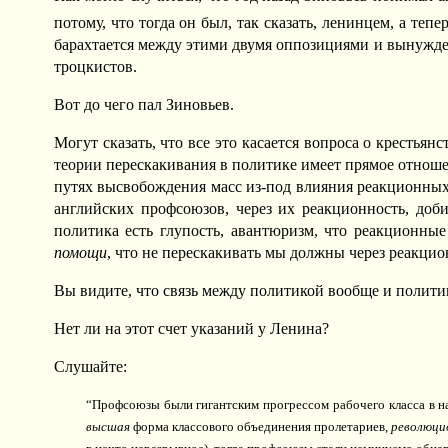
потому, что тогда он был, так сказать, ленинцем, а те
барахтается между этими двумя оппозициями и вынужден 
троцкистов.
Вот до чего пал Зиновьев.
Могут сказать, что все это касается вопроса о крестья
теории перескакивания в политике имеет прямое отноше
путях высвобождения масс из-под влияния реакционных,
английских профсоюзов, через их реакционность, доб
политика есть глупость, авантюризм, что реакционн
помощи
, что не перескакивать мы должны через реакц
Вы видите, что связь между политикой вообще и полити
Нет ли на этот счет указаний у Ленина?
Слушайте:
“Профсоюзы были гигантским прогрессом рабочего класса в н
высшая
форма классового объединения пролетариев,
революци