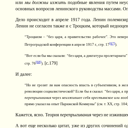
или
мы должны изжить
подобные явления путем неус
основных вопросов ленинского руководства массами. Оп
Дело происходит в апреле 1917 года. Ленин полемизи
Ленин не согласен также и с Троцким, который недооцен
“Троцкизм – “без царя, а правительство рабочее”. Это невер
[67]
Петроградской конференции в апреле 1917 г., стр. 17
).
“Вот если бы мы сказали: “без царя, а диктатура пролетариата”
[68]
[c.179]
стр. 76
).
И далее:
“Но не грозит ли нам опасность впасть в субъективизм, в же
революции социалистической? Если бы я сказал: “без царя, а п
перепрыгивания
через
неизжившее себя крестьянское или во
прямо указал на опыт Парижской Коммуны” (см. т. XX, стр. 104
Кажется, ясно. Теория
перепрыгивания
через не изжившее
А вот еще несколько цитат, уже из других сочинений о