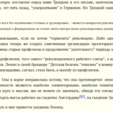
прос поставлен перед нами Троцким в его письме, напечатан
, лет пять назад, “ультралевыми” в Германии. Но Троцкий наш
о всех без исключения оттенках и группировках – является аппаратом рево
низаций и формирование на основе этого напора новых революционных орган
анизациях, если не хотим “тормозить” революцию. Либо зде
жны теперь же создать самочинные организации пролетариа
должны старые профсоюзы в продолжение “длительного” периода 
профсоюзов, того самого “революционного рабочего союза”, о 
ов. Ленин в своей брошюре “Детская болезнь “левизны” в комму
изациями, сигнал, стало быть, к
выходу
из профсоюзов.
 Она в корне неправильна потому, что она противоречит лени
нности являются наиболее элементарными, наиболее понятн
дти к массам, мы не можем их завоевать, обходя эти союзы.
[65]
тдать массы рабочих на съедение Амстердаму
, на съедение З
те и мне привести указания Ленина.