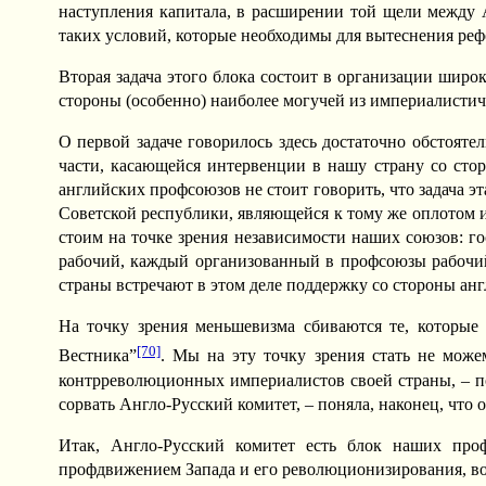
наступления капитала, в расширении той щели между А
таких условий, которые необходимы для вытеснения реф
Вторая задача этого блока состоит в организации шир
стороны (особенно) наиболее могучей из империалистич
О первой задаче говорилось здесь достаточно обстоятел
части, касающейся интервенции в нашу страну со стор
английских профсоюзов не стоит говорить, что задача эт
Советской республики, являющейся к тому же оплотом 
стоим на точке зрения независимости наших союзов: го
рабочий, каждый организованный в профсоюзы рабочий
страны встречают в этом деле поддержку со стороны англ
На точку зрения меньшевизма сбиваются те, которые 
[70]
Вестника”
. Мы на эту точку зрения стать не мо
контрреволюционных империалистов своей страны, – по
сорвать Англо-Русский комитет, – поняла, наконец, что
Итак, Англо-Русский комитет есть блок наших про
профдвижением Запада и его революционизирования, во-