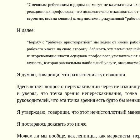
“Смешным ребяческим вздором не могут не казаться нам их 
реакционных профсоюзах, что позволительно отказываться от 
вероятно, весьма юными) коммунистами придуманный “рабочий с
И далее:
“Борьбу с “рабочей аристократией” мы ведем от имени рабо
рабочего класса на свою сторону. Забывать эту элементарн
контрреволюционности
верхушки
профсоюзов умозаключают к..
глупость, которая равносильна наибольшей услуге, оказываемой
Я думаю, товарищи, что разъяснения тут излишни.
Здесь встает вопрос о перескакивании через не изживш
и уверял, что точка зрения неперескакивания, точка 
руководителей, что эта точка зрения есть будто бы меньш
Я утверждаю, товарищи, что этот нечистоплотный манев
Я постараюсь доказать это ниже.
Можем ли мы вообще, как ленинцы, как марксисты, пере