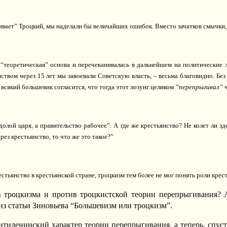
гивает” Троцкий, мы наделали бы величайших ошибок. Вместо зачатков смычки,
“теоретическая” основа и перечеканивалась в дальнейшем на политические лоз
янством через 15 лет мы завоевали Советскую власть, – весьма благовидно. Бе
 всякий большевик согласится, что тогда этот лозунг целиком
“перепрыгивал”
ч
долой царя, а правительство рабочее”. А где же крестьянство? Не колет ли з
рез крестьянство, то что же это такое?”
рестьянство в крестьянской стране, троцкизм тем более не мог понять роли кр
в троцкизма и против троцкистской теории перепрыгивания? А
из статьи Зиновьева “Большевизм или троцкизм”.
нтиленинский характер теории перепрыгивания, а теперь, спуст