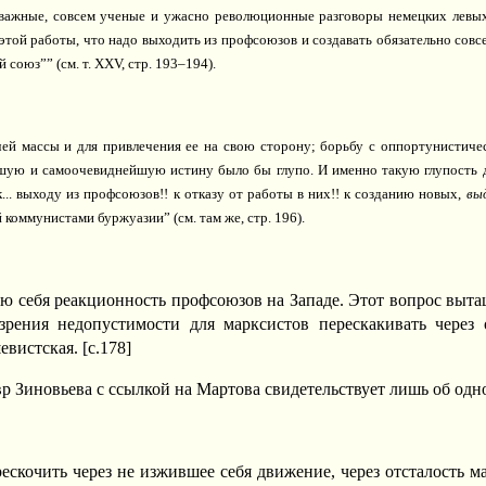
важные, совсем ученые и ужасно революционные разговоры немецких левых
этой работы, что надо выходить из профсоюзов и создавать обязательно совс
оюз”” (см. т. XXV, стр. 193–194).
чей массы и для привлечения ее на свою сторону; борьбу с оппортунистич
ейшую и самоочевиднейшую истину было бы глупо. И именно такую глупость
. выходу из профсоюзов!! к отказу от работы в них!! к созданию новых,
вы
 коммунистами буржуазии” (см. там же, стр. 196).
ую себя реакционность профсоюзов на Западе. Этот вопрос выта
зрения недопустимости для марксистов перескакивать через 
евистская. [c.178]
р Зиновьева с ссылкой на Мартова свидетельствует лишь об одн
скочить через не изжившее себя движение, через отсталость м