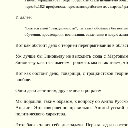
в нечто неразрывное), тогда профсоюзы стали неминуемо обнар
через [c.182] профсоюзы, через взаимодействие их с партией раб
И далее:
“Бояться
этой
“реакционности”, пытаться
обойтись
без нее,
п
обучении, просвещении, воспитании, вовлечении в новую жизнь н
Вот как обстоит дело с теорией перепрыгивания в обла
Уж лучше бы Зиновьеву не выходить сюда с Мартовым 
Зиновьеву клясться именем Троцкого: мы и так знаем, чт
Вот как обстоит дело, товарищи, с троцкистской теори
вообще.
Одно дело ленинизм, другое дело троцкизм.
Мы подошли, таким образом, к вопросу об Англо-Русско
Англии. Это совершенно правильно. Англо-Русский 
политического характера.
Этот блок ставит себе две задачи. Первая задача сос