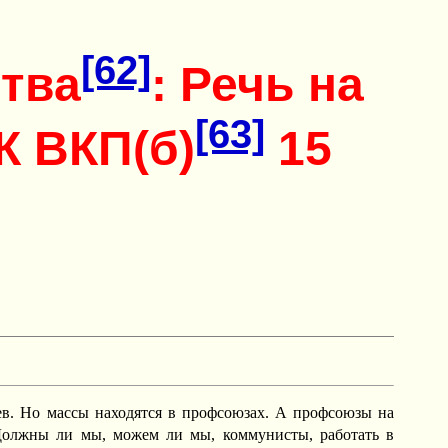
[62]
ства
: Речь на
[63]
К ВКП(б)
15
ев. Но массы находятся в профсоюзах. А профсоюзы на
 Должны ли мы, можем ли мы, коммунисты, работать в