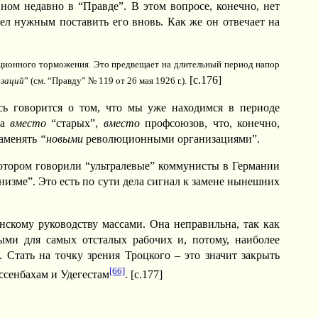
ном недавно в “Правде”. В этом вопросе, конечно, нет
ел нужным поставить его вновь. Как же он отвечает на
люционного торможения. Это предвещает на длительный период напор
[c.176]
изаций
” (см. “Правду” № 119 от 26 мая 1926 г.).
сь говорится о том, что мы уже находимся в периоде
та
вместо
“старых”,
вместо
профсоюзов, что, конечно,
заменять
“новыми
революционными организациями”.
котором говорили “ультралевые” коммунисты в Германии
низме”. Это есть по сути дела сигнал к замене нынешних
нскому руководству массами. Она неправильна, так как
ыми для самых отсталых рабочих и, потому, наиболее
 Стать на точку зрения Троцкого – это значит закрыть
[66]
ассенбахам и Удегестам
. [c.177]