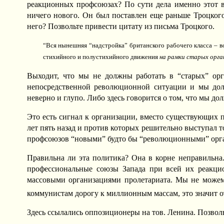
реакционных профсоюзах? По сути дела именно этот во
ничего нового. Он был поставлен еще раньше Троцкого
него? Позвольте привести цитату из письма Троцкого.
“Вся нынешняя “надстройка” британского рабочего класса – в
стихийного и полустихийного движения
на рамки старых орга
Выходит, что мы не должны работать в “старых” орг
непосредственной революционной ситуации и мы дол
неверно и глупо. Либо здесь говорится о том, что мы 
Это есть сигнал к организации, вместо существующих 
лет пять назад и против которых решительно выступал т
профсоюзов “новыми” будто бы “революционными” орган
Правильна ли эта политика? Она в корне неправильна.
профессиональные союзы Запада при всей их реакцио
массовыми организациями пролетариата. Мы не можем и
коммунистам дорогу к миллионным массам, это значит о
Здесь ссылались оппозиционеры на тов. Ленина. Позволь