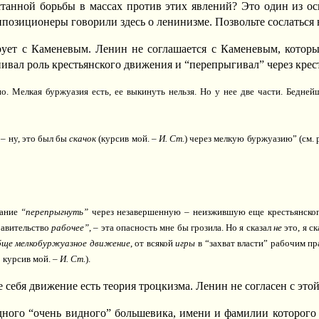
танной борьбы в массах против этих явлений? Это один из о
позиционеры говорили здесь о ленинизме. Позвольте сослаться 
рует с Каменевым. Ленин не соглашается с Каменевым, котор
ивал роль крестьянского движения и “перепрыгивал” через крес
но. Мелкая буржуазия есть, ее выкинуть нельзя. Но у нее две части. Бедней
 – ну, это был бы
скачок
(курсив мой. –
И. Ст.
) через мелкую буржуазию” (см. 
лание
“перепрыгнуть”
через незавершенную – неизжившую еще крестьянског
равительство
рабочее”
, – эта опасность мне бы грозила. Но я сказал
не
это, я с
обще мелкобуржуазное движение
, от всякой
игры
в “захват власти” рабочим пр
; курсив мой. –
И. Ст.
).
 себя движение есть теория троцкизма. Ленин не согласен с этой
дного “очень видного” большевика, имени и фамилии которого 