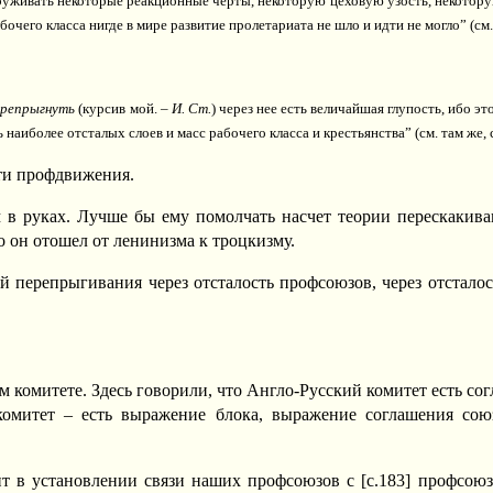
уживать некоторые реакционные черты, некоторую цеховую узость, некоторую 
очего класса нигде в мире развитие пролетариата не шло и идти не могло” (см. т
ерепрыгнуть
(курсив мой. –
И. Ст.
) через нее есть величайшая глупость, ибо эт
аиболее отсталых слоев и масс рабочего класса и крестьянства” (см. там же, с
сти профдвижения.
в руках. Лучше бы ему помолчать насчет теории перескакива
о он отошел от ленинизма к троцкизму.
ей перепрыгивания через отсталость профсоюзов, через отстало
м комитете. Здесь говорили, что Англо-Русский комитет есть с
комитет – есть выражение блока, выражение соглашения со
тоит в установлении связи наших профсоюзов с [c.183] профсо