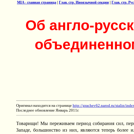
MIA - главная страница
|
Глав. стр. Иноязычной секции
|
Глав. стр. Ру
Об англо-русс
объединенном
Оригинал находится на странице
http://grachev62.narod.ru/stalin/inde
Последнее обновление Январь 2011г.
Товарищи! Мы переживаем период собирания сил, пери
Западе, большинство из них, являются теперь более