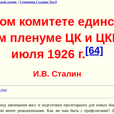
сской секции
|
Сочинения Сталина Том 8
ком комитете един
 пленуме ЦК и ЦК
[64]
июля 1926 г.
И.В. Сталин
x.htm
од завоевания масс и подготовки пролетариата для новых бо
 или менее реакционными. Как же нам быть с профсоюзами?