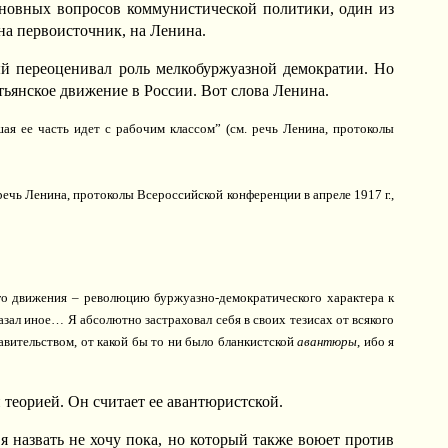
сновных вопросов коммунистической политики, один из
на первоисточник, на Ленина.
ый переоценивал роль мелкобуржуазной демократии. Но
тьянское движение в России. Вот слова Ленина.
шая ее часть идет с рабочим классом” (см. речь Ленина, протоколы
речь Ленина, протоколы Всероссийской конференции в апреле 1917 г.,
о движения – революцию буржуазно-демократического характера к
казал иное… Я абсолютно застраховал себя в своих тезисах от всякого
авительством, от какой бы то ни было бланкистской
авантюры
, ибо я
 теорией. Он считает ее авантюристской.
я назвать не хочу пока, но который также воюет против