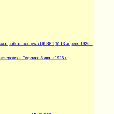
и о работе пленума ЦК ВКП(б) 13 апреля 1926 г.
стерских в Тифлисе 8 июня 1926 г.