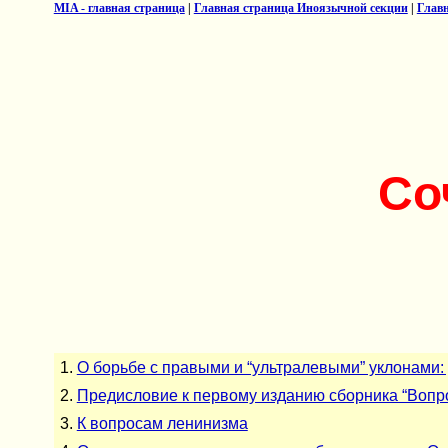
MIA - главная страница
|
Главная страница Иноязычной секции
|
Главн
Со
1.
О борьбе с правыми и “ультралевыми” уклонами:
2.
Предисловие к первому изданию сборника “Вопр
3.
К вопросам ленинизма