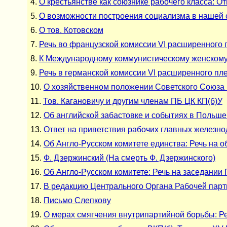
4.
О крестьянстве как союзнике рабочего класса: От
5.
О возможности построения социализма в нашей с
6.
О тов. Котовском
7.
Речь во французской комиссии VI расширенного 
8.
К Международному коммунистическому женском
9.
Речь в германской комиссии VI расширенного пле
10.
О хозяйственном положении Советского Союза и 
11.
Тов. Кагановичу и другим членам ПБ ЦК КП(б)У
12.
Об английской забастовке и событиях в Польше
13.
Ответ на приветствия рабочих главных железно
14.
Об Англо-Русском комитете единства: Речь на о
15.
Ф. Дзержинский (На смерть Ф. Дзержинского)
16.
Об Англо-Русском комитете: Речь на заседании 
17.
В редакцию Центрального Органа Рабочей парт
18.
Письмо Слепкову
19.
О мерах смягчения внутрипартийной борьбы: Ре