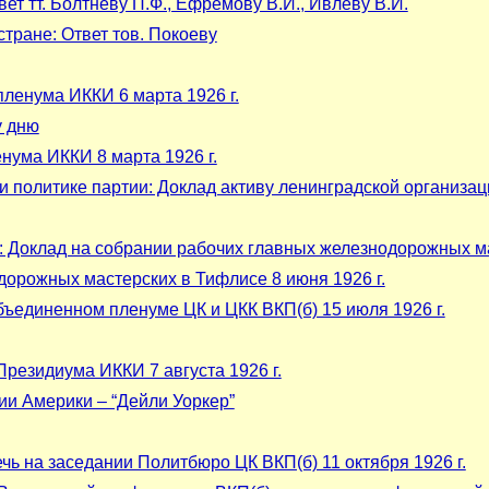
вет тт. Болтневу П.Ф., Ефремову В.И., Ивлеву В.И.
тране: Ответ тов. Покоеву
пленума ИККИ 6 марта 1926 г.
у дню
нума ИККИ 8 марта 1926 г.
политике партии: Доклад активу ленинградской организаци
: Доклад на собрании рабочих главных железнодорожных ма
дорожных мастерских в Тифлисе 8 июня 1926 г.
бъединенном пленуме ЦК и ЦКК ВКП(б) 15 июля 1926 г.
Президиума ИККИ 7 августа 1926 г.
ии Америки – “Дейли Уоркер”
чь на заседании Политбюро ЦК ВКП(б) 11 октября 1926 г.