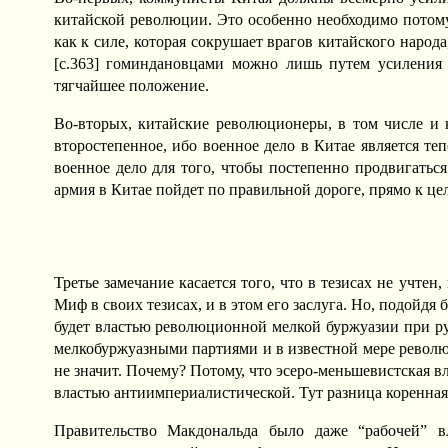
китайской революции. Это особенно необходимо потому
как к силе, которая сокрушает врагов китайского народ
[c.363] гоминдановцами можно лишь путем усиления 
тягчайшее положение.
Во-вторых, китайские революционеры, в том числе и 
второстепенное, ибо военное дело в Китае является т
военное дело для того, чтобы постепенно продвигатьс
армия в Китае пойдет по правильной дороге, прямо к цел
Третье замечание касается того, что в тезисах не учте
Миф в своих тезисах, и в этом его заслуга. Но, подойдя
будет властью революционной мелкой буржуазии при ру
мелкобуржуазными партиями и в известной мере революц
не значит. Почему? Потому, что эсеро-меньшевистская в
властью антиимпериалистической. Тут разница коренная
Правительство Макдональда было даже “рабочей” в