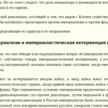
 Но из этого следует, что роль инициатора и руководителя ки
та и его партии.
йской революции, состоящей в том, что рядом с Китаем сущест
ьбы китайского пролетариата против империализма и против фео
еделяющие ее характер и ее направление.
периализм и империалистическая интервенция 
м, что они обходят или недооценивают вопрос об империалистич
т, собственно говоря, империалистической интервенции, а е
од интервенцией склонны понимать такое состояние, когда име
ии.
все не исчерпывается вводом войск, и ввод войск вовсе не
талистических странах, когда прямой ввод чужеземных войск м
 форму. При современных условиях империализм предпочитает
трреволюционных сил против революции, путем моральной и ф
ангеля против революции в России империалисты были склонны
о за спиной этих контрреволюционных русских генералов стояли