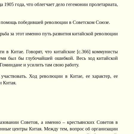
а 1905 года, что облегчает дело гегемонии пролетариата,
т и помощь победившей революции в Советском Союзе.
борьба за этот именно путь развития китайской революции
 в Китае. Говорят, что китайские [c.366] коммунисты
емя был бы глубочайшей ошибкой. Весь ход китайской
Гоминдане и усилить там свою работу.
частвовать. Ход революции в Китае, ее характер, ее
и Китая.
разовании Советов, а именно – крестьянских Советов в
ленные центры Китая. Между тем, вопрос об организации