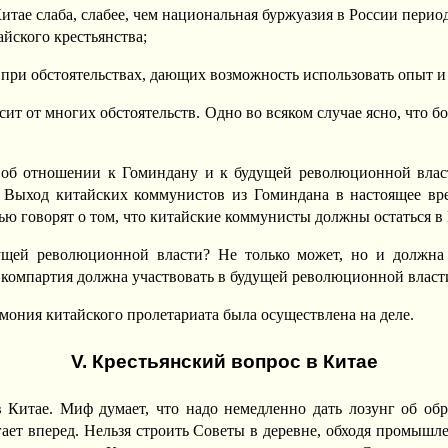
итае слаба, слабее, чем национальная буржуазия в России период
йского крестьянства;
ься при обстоятельствах, дающих возможность использовать опы
исит от многих обстоятельств. Одно во всяком случае ясно, что 
 об отношении к Гоминдану и к будущей революционной власти
 Выход китайских коммунистов из Гоминдана в настоящее вр
ью говорят о том, что китайские коммунисты должны остаться в 
ущей революционной власти? Не только может, но и должна у
я компартия должна участвовать в будущей революционной власт
емония китайского пролетариата была осуществлена на деле.
V. Крестьянский вопрос в Китае
 в Китае. Миф думает, что надо немедленно дать лозунг об об
гает вперед. Нельзя строить Советы в деревне, обходя промыш