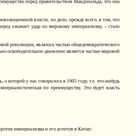
еимущество перед правительством Макдональда, что она
еволюционной власти, но дело, прежде всего, в том, что
перед означает удар по мировому империализму, – стало
ровой революции, являлось частью общедемократического
ьно-освободительное движение является частью мировой
о которой у нас говорилось в 1905 году, т.е. что-нибудь
иимпериалистическая по преимуществу. Это будет власть
ротив империализма и его агентов в Китае;