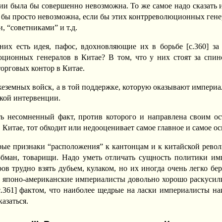
ии была бы совершенно невозможна. То же самое надо сказать 
 бы просто невозможна, если бы этих контрреволюционных генер
 “советниками” и т.д.
них есть идея, пафос, вдохновляющие их в борьбе [c.360] за
ционных генералов в Китае? В том, что у них стоят за спин
торговых контор в Китае.
чужеземных войск, а в той поддержке, которую оказывают импери
ской интервенции.
ь несомненный факт, против которого и направлена своим ос
итае, тот обходит или недооценивает самое главное и самое ос
рые признаки “расположения” к кантонцам и к китайской рево
бман, товарищи. Надо уметь отличать сущность политики имп
в трудно взять дубьем, кулаком, но их иногда очень легко бе
то японо-американские империалисты довольно хорошо раскусил
c.361] фактом, что наиболее щедрые на ласки империалисты на
казаться.