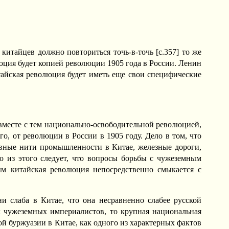
китайцев должно повториться точь-в-точь [c.357] то же
олюция будет копией революции 1905 года в России. Ленин
тайская революция будет иметь еще свои специфические
 вместе с тем национально-освободительной революцией,
о, от революции в России в 1905 году. Дело в том, что
новные нити промышленности в Китае, железные дороги,
о из этого следует, что вопросы борьбы с чужеземным
м китайская революция непосредственно смыкается с
и слаба в Китае, что она несравненно слабее русской
х чужеземных империалистов, то крупная национальная
й буржуазии в Китае, как одного из характерных фактов