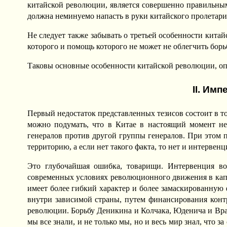
китайской революции, является совершенно правильным.
должна неминуемо напасть в руки китайского пролетариа
Не следует также забывать о третьей особенности кита
которого и помощь которого не может не облегчить бор
Таковы основные особенности китайской революции, опр
II. Им
Первый недостаток представленных тезисов состоит в то
можно подумать, что в Китае в настоящий момент не
генералов против другой группы генералов. При этом п
территорию, а если нет такого факта, то нет и интервенц
Это глубочайшая ошибка, товарищи. Интервенция во
современных условиях революционного движения в капи
имеет более гибкий характер и более замаскированную
внутри зависимой страны, путем финансирования кон
революции. Борьбу Деникина и Колчака, Юденича и Вр
мы все знали, и не только мы, но и весь мир знал, чт