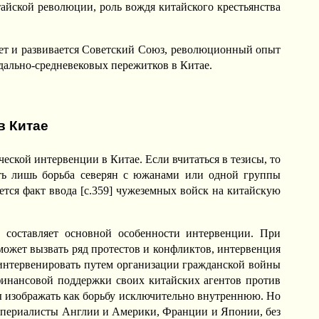
тайской революции, роль вождя китайского крестьянства
вует и развивается Советский Союз, революционный опыт
дально-средневековых пережитков в Китае.
в Китае
еской интервенции в Китае. Если вчитаться в тезисы, то
сть лишь борьба северян с южанами или одной группы
ется факт ввода [c.359] чужеземных войск на китайскую
 составляет основной особенности интервенции. При
ожет вызвать ряд протестов и конфликтов, интервенция
 интервенировать путем организации гражданской войны
инансовой поддержки своих китайских агентов против
 изображать как борьбу исключительно внутреннюю. Но
 империалисты Англии и Америки, Франции и Японии, без