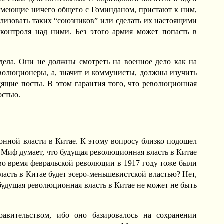
 имеющие ничего общего с Гоминданом, пристают к ним,
рализовать таких “союзников” или сделать их настоящими
контроля над ними. Без этого армия может попасть в
дела. Они не должны смотреть на военное дело как на
еволюционеры, а, значит и коммунисты, должны изучить
дящие посты. В этом гарантия того, что революционная
остью.
ционной власти в Китае. К этому вопросу близко подошел
а. Миф думает, что будущая революционная власть в Китае
во время февральской революции в 1917 году тоже были
асть в Китае будет эсеро-меньшевистской властью? Нет,
 будущая революционная власть в Китае не может не быть
авительством, ибо оно базировалось на сохранении