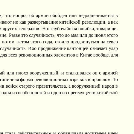
м, что вопрос об армии обойден или недооценивается в
ивают не как развертывание китайской революции, а как
и других генералов. Это глубочайшая ошибка, товарищи.
. Разве это случайность, что до мая или до июня этого
потом, летом этого года, стоило продвинуться на север
 случайность. Ибо продвижение кантонцев означает удар
и для всех революционных элементов в Китае вообще, для
ный или плохо вооруженный, и сталкивался он с армией
то типичная форма революционных взрывов в прошлом. То
ив войск старого правительства, а вооруженный народ в
одна из особенностей и одно из преимуществ китайской
ия стала действительным и образцовым носителем идеи