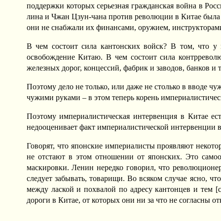
поддержки которых серьезная гражданская война в Росс
лина и Чжан Цзун-чана против революции в Китае была
они не снабжали их финансами, оружием, инструкторами,
В чем состоит сила кантонских войск? В том, что у 
освобождение Китаю. В чем состоит сила контрреволю
железных дорог, концессий, фабрик и заводов, банков и 
Поэтому дело не только, или даже не столько в вводе 
чужими руками – в этом теперь корень империалистиче
Поэтому империалистическая интервенция в Китае ест
недооценивает факт империалистической интервенции в К
Говорят, что японские империалисты проявляют некото
не отстают в этом отношении от японских. Это самоо
маскировки. Ленин нередко говорил, что революционеро
следует забывать, товарищи. Во всяком случае ясно, ч
между лаской и похвалой по адресу кантонцев и тем [
дороги в Китае, от которых они ни за что не согласны от