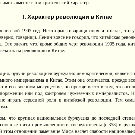
 иметь вместе с тем критический характер.
I. Характер революции в Китае
ени свой 1905 год. Некоторые товарищи поняли это так, что у 
 неверно, товарищи. Ленин вовсе не говорил, что китайская рев
д. Это значит, что, кроме общих черт революции 1905 года, ки
печаток на революцию в Китае.
люция, будучи революцией буржуазно-демократической, является
ного империализма в Китае. Этим она отличается, прежде всег
ко в его военном могуществе, но прежде всего в том, что ос
распоряжении или под контролем чужеземных империалистов. Н
не играть серьезной роли в китайской революции. Тем самы
зма.
ом, что крупная национальная буржуазия до последней степен
основные нити промышленности сосредоточены [c.358] в рука
. В этом отношении замечание Мифа насчет слабости национально