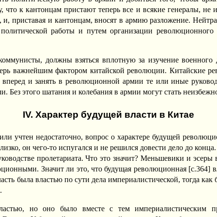
, что к кантонцам пристают теперь все и всякие генералы, не
а, и, приставая и кантонцам, вносят в армию разложение. Нейт
политической работы и путем организации революционного 
коммунисты, должны взяться вплотную за изучение военного 
еперь важнейшим фактором китайской революции. Китайские р
я вперед и занять в революционной армии те или иные руково
и. Без этого шатания и колебания в армии могут стать неизбежн
IV. Характер будущей власти в Китае
н, или учтен недостаточно, вопрос о характере будущей револю
 близко, он чего-то испугался и не решился довести дело до конц
ководстве пролетариата. Что это значит? Меньшевики и эсеры 
ионными. Значит ли это, что будущая революционная [c.364] вл
ласть была властью по сути дела империалистической, тогда как
.
ластью, но оно было вместе с тем империалистическим пр