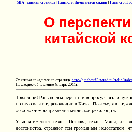
MIA - главная страница
|
Глав. стр. Иноязычной секции
|
Глав. стр. Ру
О перспекти
китайской к
Оригинал находится на странице
http://grachev62.narod.ru/stalin/inde
Последнее обновление Январь 2011г.
Товарищи! Раньше чем перейти к вопросу, считаю нужны
полную картину революции в Китае. Поэтому я вынужд
об основном направления китайской революции.
У меня имеются тезисы Петрова, тезисы Мифа, два до
достоинства, страдают тем громадным недостатком, ч