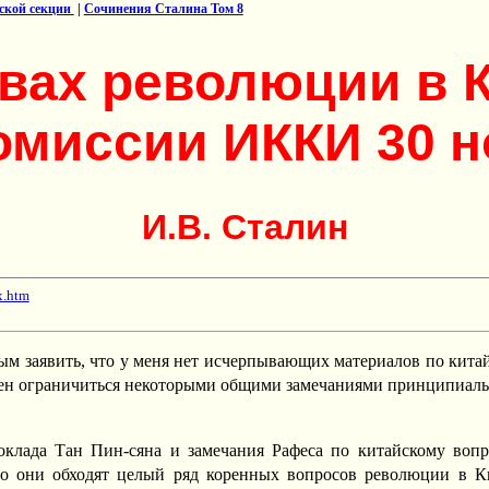
сской секции
|
Сочинения Сталина Том 8
вах революции в К
омиссии ИККИ 30 но
И.В. Сталин
x.htm
м заявить, что у меня нет исчерпывающих материалов по китай
ен ограничиться некоторыми общими замечаниями принципиаль
клада Тан Пин-сяна и замечания Рафеса по китайскому вопр
то они обходят целый ряд коренных вопросов революции в К