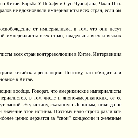
и о Китае. Борьба У Пей-фу и Сун Чуан-фана, Чжан Цзо-
алов не вдохновляли империалисты всех стран, если бы
 освобождение от империализма, в том, что они несут
ой империалисты всех стран, владельцы всех и всяких
алисты всех стран контрреволюции в Китае. Интервенция
трием китайская революция: Поэтому, кто обходит или
новное в Китае.
люции вообще. Говорят, что американские империалисты
ериалистов, в том числе и японо-американских, от ее
рут лаской. Эту истину, сказанную Лениным, никогда не
и значение этой истины. Поэтому надо строго различать
иболее ценно держатся за “свои” концессии и железные