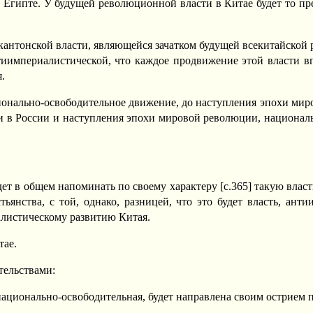
 Египте. У будущей революционной власти в Китае будет то пр
кантонской власти, являющейся зачатком будущей всекитайской р
нтиимпериалистической, что каждое продвижение этой власти в
.
ционально-освободительное движение, до наступления эпохи ми
ии в России и наступления эпохи мировой революции, национал
т в общем напоминать по своему характеру [c.365] такую власть, 
ьянства, с той, однако, разницей, что это будет власть, ант
алистическому развитию Китая.
тае.
тельствами:
национально-освободительная, будет направлена своим острием п