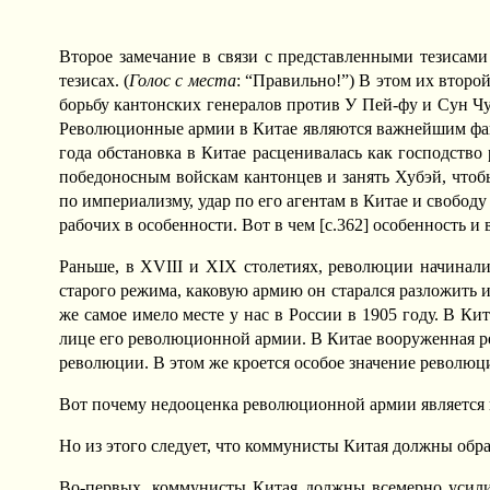
Второе замечание в связи с представленными тезисами
тезисах. (
Голос с места
: “Правильно!”) В этом их второ
борьбу кантонских генералов против У Пей-фу и Сун Чу
Революционные армии в Китае являются важнейшим факто
года обстановка в Китае расценивалась как господство
победоносным войскам кантонцев и занять Хубэй, чтобы
по империализму, удар по его агентам в Китае и свобод
рабочих в особенности. Вот в чем [c.362] особенность 
Раньше, в XVIII и XIX столетиях, революции начинали
старого режима, каковую армию он старался разложить 
же самое имело месте у нас в России в 1905 году. В К
лице его революционной армии. В Китае вооруженная р
революции. В этом же кроется особое значение революц
Вот почему недооценка революционной армии является 
Но из этого следует, что коммунисты Китая должны обра
Во-первых, коммунисты Китая должны всемерно усилит