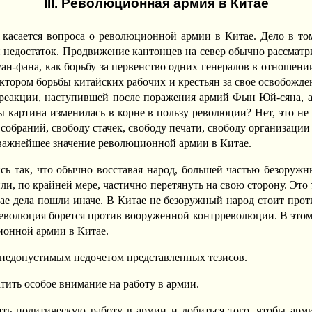
III. Революционная армия в Китае
 касается вопроса о революционной армии в Китае. Дело в то
й недостаток. Продвижение кантонцев на север обычно рассматр
ан-фана, как борьбу за первенство одних генералов в отношени
ром борьбы китайских рабочих и крестьян за свое освобождение
 реакции, наступившей после поражения армий Фын Юй-сяна, а 
 картина изменилась в корне в пользу революции? Нет, это не
у собраний, свободу стачек, свободу печати, свободу организаци
и важнейшее значение революционной армии в Китае.
сь так, что обычно восставая народ, большей частью безоруж
или, по крайней мере, частично перетянуть на свою сторону. Э
итае дела пошли иначе. В Китае не безоружный народ стоит прот
еволюция борется против вооруженной контрреволюции. В этом 
ионной армии в Китае.
недопустимым недочетом представленных тезисов.
тить особое внимание на работу в армии.
ь политическую работу в армии и добиться того, чтобы арм