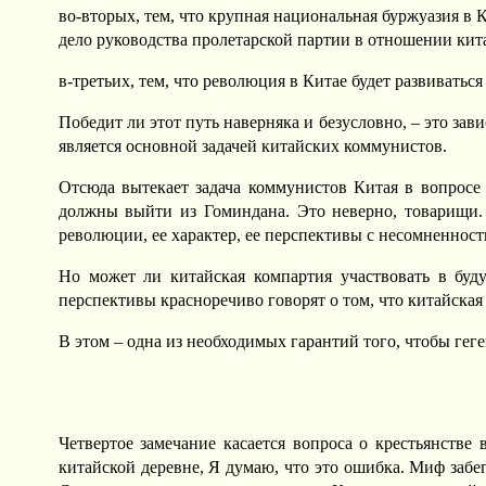
во-вторых, тем, что крупная национальная буржуазия в К
дело руководства пролетарской партии в отношении кита
в-третьих, тем, что революция в Китае будет развиват
Победит ли этот путь наверняка и безусловно, – это зав
является основной задачей китайских коммунистов.
Отсюда вытекает задача коммунистов Китая в вопросе
должны выйти из Гоминдана. Это неверно, товарищи.
революции, ее характер, ее перспективы с несомненност
Но может ли китайская компартия участвовать в буд
перспективы красноречиво говорят о том, что китайска
В этом – одна из необходимых гарантий того, чтобы гег
Четвертое замечание касается вопроса о крестьянстве
китайской деревне, Я думаю, что это ошибка. Миф забе