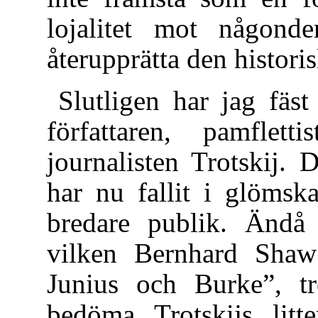
lojalitet mot någonde
återupprätta den histori
Slutligen har jag fäs
författaren, pamfletti
journalisten Trotskij. 
har nu fallit i glömsk
bredare publik. Ändå 
vilken Bernhard Shaw 
Junius och Burke”, t
bedöma Trotskijs litt