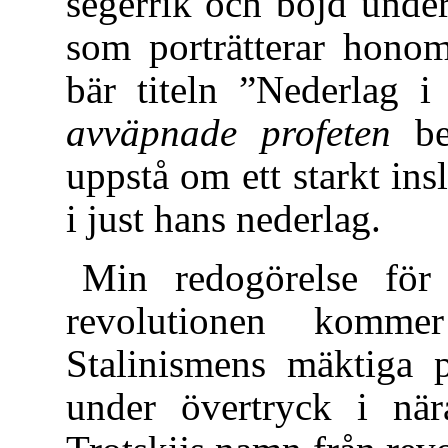
segerrik och böjd unde
som porträtterar honom
bär titeln ”Nederlag 
avväpnade profeten
be
uppstå om ett starkt ins
i just hans nederlag.
Min redogörelse för 
revolutionen komme
Stalinismens mäktiga 
under övertryck i nära