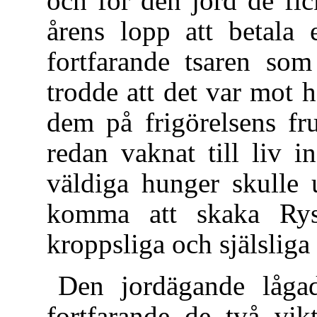
och för den jord de fi
årens lopp att betala
fortfarande tsaren so
trodde att det var mot 
dem på frigörelsens fr
redan vaknat till liv 
väldiga hunger skulle 
komma att skaka Rys
kroppsliga och själsliga
Den jordägande låga
fortfarande de två vik