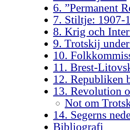
6. ”Permanent R
7. Stiltje: 1907
8. Krig och Inte
9. Trotskij unde
10. Folkkommiss
11. Brest-Litov
12. Republiken 
13. Revolution o
Not om Trotski
14. Segerns nede
Bibliografi