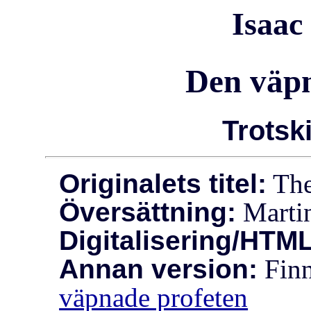
Isaac
Den väpn
Trotsk
Originalets titel:
The
Översättning:
Martin
Digitalisering/HTML
Annan version:
Finn
väpnade profeten