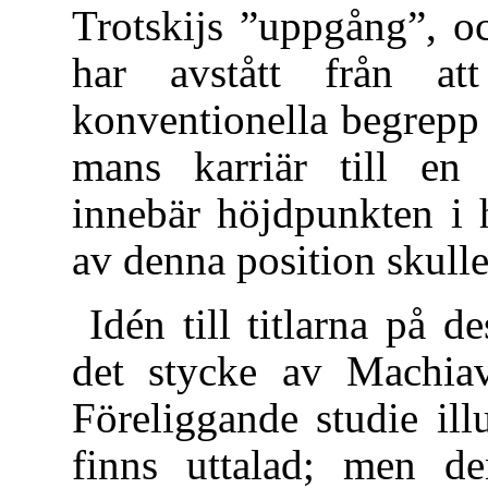
Trotskijs ”uppgång”, o
har avstått från a
konventionella begrepp 
mans karriär till en 
innebär höjdpunkten i h
av denna position skulle
Idén till titlarna på d
det stycke av Machiav
Föreliggande studie il
finns uttalad; men d