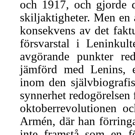
och 1917, och gjorde d
skiljaktigheter. Men e
konsekvens av det faktu
försvarstal i Leninkul
avgörande punkter red
jämförd med Lenins, en
inom den självbiografisk
synnerhet redogörelsen 
oktoberrevolutionen o
Armén, där han förringa
inte framstå som en fö