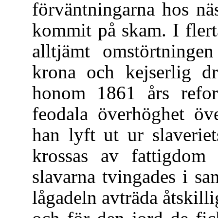
förväntningarna hos nä
kommit på skam. I fler
alltjämt omstörtninge
krona och kejserlig dr
honom 1861 års refo
feodala överhöghet öv
han lyft ut ur slaverie
krossas av fattigdom 
slavarna tvingades i sa
lågadeln avträda åtskill