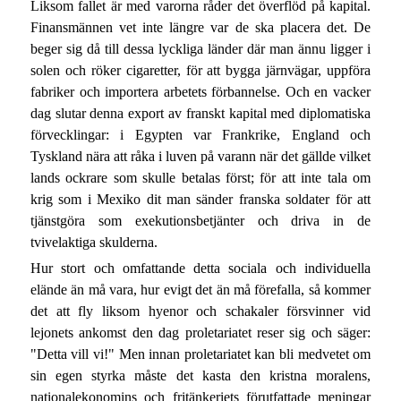
Liksom fallet är med varorna råder det överflöd på kapital.
Finansmännen vet inte längre var de ska placera det. De
beger sig då till dessa lyckliga länder där man ännu ligger i
solen och röker cigaretter, för att bygga järnvägar, uppföra
fabriker och importera arbetets förbannelse. Och en vacker
dag slutar denna export av franskt kapital med diplomatiska
förvecklingar: i Egypten var Frankrike, England och
Tyskland nära att råka i luven på varann när det gällde vilket
lands ockrare som skulle betalas först; för att inte tala om
krig som i Mexiko dit man sänder franska soldater för att
tjänstgöra som exekutionsbetjänter och driva in de
tvivelaktiga skulderna.
Hur stort och omfattande detta sociala och individuella
elände än må vara, hur evigt det än må förefalla, så kommer
det att fly liksom hyenor och schakaler försvinner vid
lejonets ankomst den dag proletariatet reser sig och säger:
"Detta vill vi!" Men innan proletariatet kan bli medvetet om
sin egen styrka måste det kasta den kristna moralens,
nationalekonomins och fritänkeriets förutfattade meningar