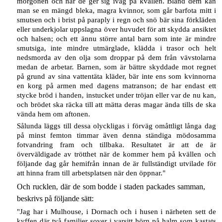
morgonen och när de ger sig iväg på kvällen. Bland dem kan
man se en mängd bleka, magra kvinnor, som går barfota mitt i
smutsen och i brist på paraply i regn och snö bär sina förkläden
eller underkjolar uppslagna över huvudet för att skydda ansiktet
och halsen; och ett ännu större antal barn som inte är mindre
smutsiga, inte mindre utmärglade, klädda i trasor och helt
nedsmorda av den olja som droppar på dem från vävstolarna
medan de arbetar. Barnen, som är bättre skyddade mot regnet
på grund av sina vattentäta kläder, bär inte ens som kvinnorna
en korg på armen med dagens matranson; de har endast ett
stycke bröd i handen, instucket under tröjan eller var de nu kan,
och brödet ska räcka till att mätta deras magar ända tills de ska
vända hem om aftonen.
Sålunda läggs till dessa olyckligas i förväg omåttligt långa dag
på minst femton timmar även denna ständiga mödosamma
fotvandring fram och tillbaka. Resultatet är att de är
överväldigade av trötthet när de kommer hem på kvällen och
följande dag går hemifrån innan de är fullständigt utvilade för
att hinna fram till arbetsplatsen när den öppnar."
Och rucklen, där de som bodde i staden packades samman,
beskrivs på följande sätt:
"Jag har i Mulhouse, i Dornach och i husen i närheten sett de
kyffen där två familjer sover i varsitt hörn på halm som kastats