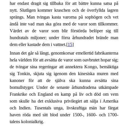
har endast dragit sig tillbaka för att bättre kunna satsa på
nytt. Slutligen kommer kraschen och de överfyllda lagren
sprängs. Man tvingas kasta varorna på sophögen och vet
ändå inte vad man ska göra med de varor som tillkommer.
Värdet av de varor som blir förstörda belöper sig till
hundratals miljoner; under förra århundradet brände man
dem eller kastade dem i vattnet.[
15
]
Innan det går så långt, genomkorsar emellertid fabrikanterna
hela världen för att avsätta de varor som oavbrutet hopar sig;
de tvingar sina regeringar att annektera Kongo, bemäktiga
sig Tonkin, skjuta sig igenom den kinesiska muren med
kanoner för att de själva ska kunna avsätta sina
bomullstyger. Under de senaste århundradena utkämpade
Frankrike och England en kamp på liv och död om vem
som skulle ha det exklusiva privilegiet att sälja i Amerika
och Indien. Tusentals unga, livskraftiga män har färgat
haven röda med sitt blod under 1500-, 1600- och 1700-
talens kolonialkrig.