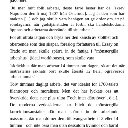
passioner.
"Ju mer mitt folk arbetar, desto färre laster har de [skrev
Napoleon den 5 maj 1807 från Osterode]. Jag är den som har
makten [...] och jag skulle vara benägen att ge order om att på
söndagarna, när gudstjänsttiden är förbi, ska handelsbodarna
öppnas och arbetarna återvända till sitt arbete."
För att utrota lättjan och bryta ner den känsla av stolthet och
oberoende som den skapar, föreslog författaren till Essay on
Trade att man skulle spärra in de fattiga i "mönstergilla
arbetshus" (ideal workhouses), som skulle vara
"skräckhus där man arbetar 14 timmar om dagen, så att det när
matrasterna räknats bort skulle återstå 12 hela, ograverade
arbetstimmar."
Tolv timmars dagligt arbete, det var idealet för 1700-talets
filantroper och moralister. Men det har lyckats oss att
överskrida detta nec plus ultra ["och intet därutöver", ö.a.].
De moderna verkstäderna har blivit de mönstergilla
korrektionsanstalter där man spärrar in de arbetande
massorna, där man dömer dem till tvångsarbete i 12 eller 14
timmar - och inte bara män utan dessutom kvinnor och barn!