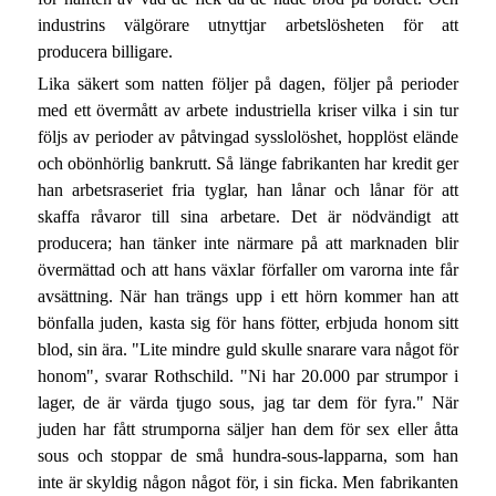
industrins välgörare utnyttjar arbetslösheten för att
producera billigare.
Lika säkert som natten följer på dagen, följer på perioder
med ett övermått av arbete industriella kriser vilka i sin tur
följs av perioder av påtvingad sysslolöshet, hopplöst elände
och obönhörlig bankrutt. Så länge fabrikanten har kredit ger
han arbetsraseriet fria tyglar, han lånar och lånar för att
skaffa råvaror till sina arbetare. Det är nödvändigt att
producera; han tänker inte närmare på att marknaden blir
övermättad och att hans växlar förfaller om varorna inte får
avsättning. När han trängs upp i ett hörn kommer han att
bönfalla juden, kasta sig för hans fötter, erbjuda honom sitt
blod, sin ära. "Lite mindre guld skulle snarare vara något för
honom", svarar Rothschild. "Ni har 20.000 par strumpor i
lager, de är värda tjugo sous, jag tar dem för fyra." När
juden har fått strumporna säljer han dem för sex eller åtta
sous och stoppar de små hundra-sous-lapparna, som han
inte är skyldig någon något för, i sin ficka. Men fabrikanten