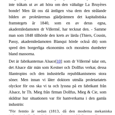
inte tråkats ut av att höra om den vältalige La Bruyères
bonde! Men låt oss då äntligen visa dem den strålande
bilden av proletärernas glädjeämnen det kapitalistiska
framstegets år 1840, som en av deras egna,
akademiledamoten dr Villermé, har tecknat den. - Samme
man som 1848 tillhörde den krets av lärda (Thiers, Cousin,
Passy, akademiledamoten Blanqui hörde också dit) som
spred den borgerliga ekonomins och moralens dumheter
bland massorna.
Det är fabrikanternas Alsace[
10
] som dr Villermé talar om,
det Alsace där män som Kestner och Dollfus verkar, dessa
filantropins och den industriella republikanismens stora
söner. Men innan vi låter doktorn utmåla proletariatets
olyckor för oss ska vi ta och lyssna på en fabrikant från
Alsace, hr Th. Mieg från firman Dollfus, Mieg & Cie, som
skildrar hur situationen var för hantverkarna i den gamla
industrin:
"För femtio år sedan (1813, då den moderna mekaniska