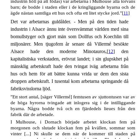
industrin höll på att födas) var arbetarna i Mulhouse alla torvans
barn; de bodde i staden eller i de kringliggande byarna och de
ägde nästan samtliga ett hus och ofta ett litet stycke jord."[
11
]
Det var arbetarnas guldålder. - Men på den tiden hade
industrin i Alsace ännu inte översvämmat världen med sina
bomullstyger och gjort män som Dollfus och Koechlin till
miljonärer. Men tjugofem år senare då Villermé besökte
Alsace hade den moderne Minotauros,[
12
] den
kapitalistiska verkstaden, erövrat landet; i sin glupskhet på
mänsklig arbetskraft hade den tvingat iväg arbetarna från
hus och hem för att bättre kunna vrida ur dem den sista
droppen arbetskraft. I tusental kom arbetarna springande då
fabriksvisslorna ljöd.
"Ett stort antal, [säger Villermé] femtusen av sjuttontusen var av
de höga hyrorna tvingade att inlogera sig i de intilliggande
byarna. Några bodde två och en fjärdedels lieues från den
fabrik där de arbetade.
I Mulhouse, i Dornach började arbetet klockan fem på
morgonen och slutade klockan fem på kvällen, sommar som
vinter [...] Ni skulle se dem när de kommer till staden på