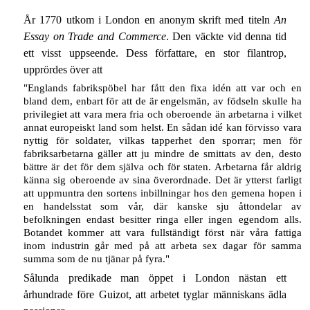
År 1770 utkom i London en anonym skrift med titeln
An
Essay on Trade and Commerce
. Den väckte vid denna tid
ett visst uppseende. Dess författare, en stor filantrop,
upprördes över att
"Englands fabrikspöbel har fått den fixa idén att var och en
bland dem, enbart för att de är engelsmän, av födseln skulle ha
privilegiet att vara mera fria och oberoende än arbetarna i vilket
annat europeiskt land som helst. En sådan idé kan förvisso vara
nyttig för soldater, vilkas tapperhet den sporrar; men för
fabriksarbetarna gäller att ju mindre de smittats av den, desto
bättre är det för dem själva och för staten. Arbetarna får aldrig
känna sig oberoende av sina överordnade. Det är ytterst farligt
att uppmuntra den sortens inbillningar hos den gemena hopen i
en handelsstat som vår, där kanske sju åttondelar av
befolkningen endast besitter ringa eller ingen egendom alls.
Botandet kommer att vara fullständigt först när våra fattiga
inom industrin går med på att arbeta sex dagar för samma
summa som de nu tjänar på fyra."
Sålunda predikade man öppet i London nästan ett
århundrade före Guizot, att arbetet tyglar människans ädla