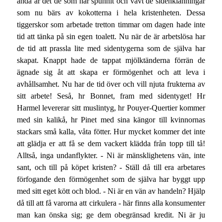
ändå är det de som har spunnit och vävt de sidenklänningar
som nu bärs av kokotterna i hela kristenheten. Dessa
tiggerskor som arbetade tretton timmar om dagen hade inte
tid att tänka på sin egen toalett. Nu när de är arbetslösa har
de tid att prassla lite med sidentygerna som de själva har
skapat. Knappt hade de tappat mjölktänderna förrän de
ägnade sig åt att skapa er förmögenhet och att leva i
avhållsamhet. Nu har de tid över och vill njuta frukterna av
sitt arbete! Seså, hr Bonnet, fram med sidentyget! Hr
Harmel levererar sitt muslintyg, hr Pouyer-Quertier kommer
med sin kalikå, hr Pinet med sina kängor till kvinnornas
stackars små kalla, våta fötter. Hur mycket kommer det inte
att glädja er att få se dem vackert klädda från topp till tå!
Alltså, inga undanflykter. - Ni är mänsklighetens vän, inte
sant, och till på köpet kristen? - Ställ då till era arbetares
förfogande den förmögenhet som de själva har byggt upp
med sitt eget kött och blod. - Ni är en vän av handeln? Hjälp
då till att få varorna att cirkulera - här finns alla konsumenter
man kan önska sig; ge dem obegränsad kredit. Ni är ju