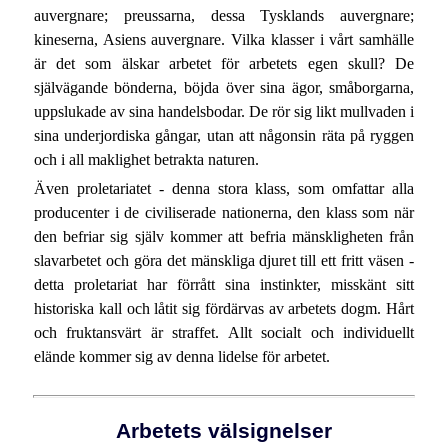
auvergnare; preussarna, dessa Tysklands auvergnare;
kineserna, Asiens auvergnare. Vilka klasser i vårt samhälle
är det som älskar arbetet för arbetets egen skull? De
självägande bönderna, böjda över sina ägor, småborgarna,
uppslukade av sina handelsbodar. De rör sig likt mullvaden i
sina underjordiska gångar, utan att någonsin räta på ryggen
och i all maklighet betrakta naturen.
Även proletariatet - denna stora klass, som omfattar alla
producenter i de civiliserade nationerna, den klass som när
den befriar sig själv kommer att befria mänskligheten från
slavarbetet och göra det mänskliga djuret till ett fritt väsen -
detta proletariat har förrått sina instinkter, misskänt sitt
historiska kall och låtit sig fördärvas av arbetets dogm. Hårt
och fruktansvärt är straffet. Allt socialt och individuellt
elände kommer sig av denna lidelse för arbetet.
Arbetets välsignelser