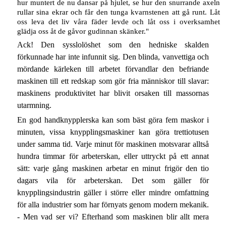
hur muntert de nu dansar på hjulet, se hur den snurrande axeln
rullar sina ekrar och får den tunga kvarnstenen att gå runt. Låt
oss leva det liv våra fäder levde och låt oss i overksamhet
glädja oss åt de gåvor gudinnan skänker."
Ack! Den sysslolöshet som den hedniske skalden
förkunnade har inte infunnit sig. Den blinda, vanvettiga och
mördande kärleken till arbetet förvandlar den befriande
maskinen till ett redskap som gör fria människor till slavar:
maskinens produktivitet har blivit orsaken till massornas
utarmning.
En god handknypplerska kan som bäst göra fem maskor i
minuten, vissa knypplingsmaskiner kan göra trettiotusen
under samma tid. Varje minut för maskinen motsvarar alltså
hundra timmar för arbeterskan, eller uttryckt på ett annat
sätt: varje gång maskinen arbetar en minut frigör den tio
dagars vila för arbeterskan. Det som gäller för
knypplingsindustrin gäller i större eller mindre omfattning
för alla industrier som har förnyats genom modern mekanik.
- Men vad ser vi? Efterhand som maskinen blir allt mera