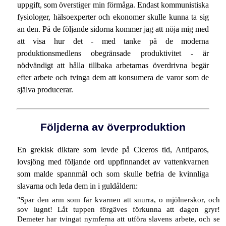
uppgift, som överstiger min förmåga. Endast kommunistiska
fysiologer, hälsoexperter och ekonomer skulle kunna ta sig
an den. På de följande sidorna kommer jag att nöja mig med
att visa hur det - med tanke på de moderna
produktionsmedlens obegränsade produktivitet - är
nödvändigt att hålla tillbaka arbetarnas överdrivna begär
efter arbete och tvinga dem att konsumera de varor som de
själva producerar.
Följderna av överproduktion
En grekisk diktare som levde på Ciceros tid, Antiparos,
lovsjöng med följande ord uppfinnandet av vattenkvarnen
som malde spannmål och som skulle befria de kvinnliga
slavarna och leda dem in i guldåldern:
"Spar den arm som får kvarnen att snurra, o mjölnerskor, och
sov lugnt! Låt tuppen förgäves förkunna att dagen gryr!
Demeter har tvingat nymferna att utföra slavens arbete, och se