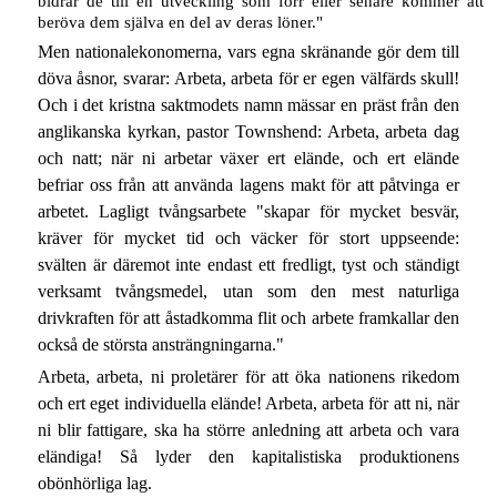
bidrar de till en utveckling som förr eller senare kommer att
beröva dem själva en del av deras löner."
Men nationalekonomerna, vars egna skränande gör dem till
döva åsnor, svarar: Arbeta, arbeta för er egen välfärds skull!
Och i det kristna saktmodets namn mässar en präst från den
anglikanska kyrkan, pastor Townshend: Arbeta, arbeta dag
och natt; när ni arbetar växer ert elände, och ert elände
befriar oss från att använda lagens makt för att påtvinga er
arbetet. Lagligt tvångsarbete "skapar för mycket besvär,
kräver för mycket tid och väcker för stort uppseende:
svälten är däremot inte endast ett fredligt, tyst och ständigt
verksamt tvångsmedel, utan som den mest naturliga
drivkraften för att åstadkomma flit och arbete framkallar den
också de största ansträngningarna."
Arbeta, arbeta, ni proletärer för att öka nationens rikedom
och ert eget individuella elände! Arbeta, arbeta för att ni, när
ni blir fattigare, ska ha större anledning att arbeta och vara
eländiga! Så lyder den kapitalistiska produktionens
obönhörliga lag.