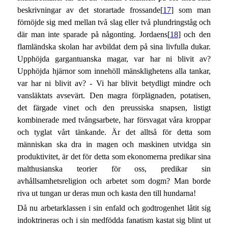
beskrivningar av det storartade frossande[
17
] som man
förnöjde sig med mellan två slag eller två plundringståg och
där man inte sparade på någonting. Jordaens[
18
] och den
flamländska skolan har avbildat dem på sina livfulla dukar.
Upphöjda gargantuanska magar, var har ni blivit av?
Upphöjda hjärnor som innehöll mänsklighetens alla tankar,
var har ni blivit av? - Vi har blivit betydligt mindre och
vansläktats avsevärt. Den magra förplägnaden, potatisen,
det färgade vinet och den preussiska snapsen, listigt
kombinerade med tvångsarbete, har försvagat våra kroppar
och tyglat vårt tänkande. Är det alltså för detta som
människan ska dra in magen och maskinen utvidga sin
produktivitet, är det för detta som ekonomerna predikar sina
malthusianska teorier för oss, predikar sin
avhållsamhetsreligion och arbetet som dogm? Man borde
riva ut tungan ur deras mun och kasta den till hundarna!
Då nu arbetarklassen i sin enfald och godtrogenhet låtit sig
indoktrineras och i sin medfödda fanatism kastat sig blint ut