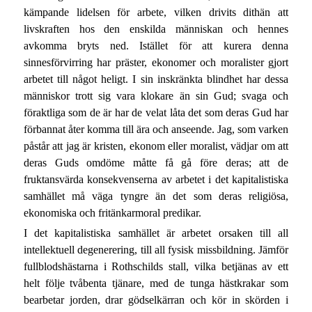
kämpande lidelsen för arbete, vilken drivits dithän att
livskraften hos den enskilda människan och hennes
avkomma bryts ned. Istället för att kurera denna
sinnesförvirring har präster, ekonomer och moralister gjort
arbetet till något heligt. I sin inskränkta blindhet har dessa
människor trott sig vara klokare än sin Gud; svaga och
föraktliga som de är har de velat låta det som deras Gud har
förbannat åter komma till ära och anseende. Jag, som varken
påstår att jag är kristen, ekonom eller moralist, vädjar om att
deras Guds omdöme måtte få gå före deras; att de
fruktansvärda konsekvenserna av arbetet i det kapitalistiska
samhället må väga tyngre än det som deras religiösa,
ekonomiska och fritänkarmoral predikar.
I det kapitalistiska samhället är arbetet orsaken till all
intellektuell degenerering, till all fysisk missbildning. Jämför
fullblodshästarna i Rothschilds stall, vilka betjänas av ett
helt följe tvåbenta tjänare, med de tunga hästkrakar som
bearbetar jorden, drar gödselkärran och kör in skörden i