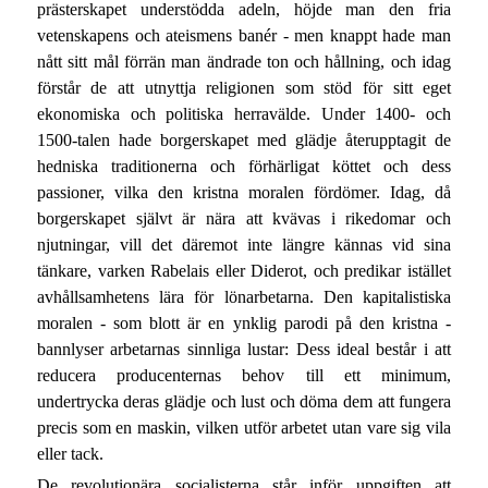
prästerskapet understödda adeln, höjde man den fria
vetenskapens och ateismens banér - men knappt hade man
nått sitt mål förrän man ändrade ton och hållning, och idag
förstår de att utnyttja religionen som stöd för sitt eget
ekonomiska och politiska herravälde. Under 1400- och
1500-talen hade borgerskapet med glädje återupptagit de
hedniska traditionerna och förhärligat köttet och dess
passioner, vilka den kristna moralen fördömer. Idag, då
borgerskapet självt är nära att kvävas i rikedomar och
njutningar, vill det däremot inte längre kännas vid sina
tänkare, varken Rabelais eller Diderot, och predikar istället
avhållsamhetens lära för lönarbetarna. Den kapitalistiska
moralen - som blott är en ynklig parodi på den kristna -
bannlyser arbetarnas sinnliga lustar: Dess ideal består i att
reducera producenternas behov till ett minimum,
undertrycka deras glädje och lust och döma dem att fungera
precis som en maskin, vilken utför arbetet utan vare sig vila
eller tack.
De revolutionära socialisterna står inför uppgiften att