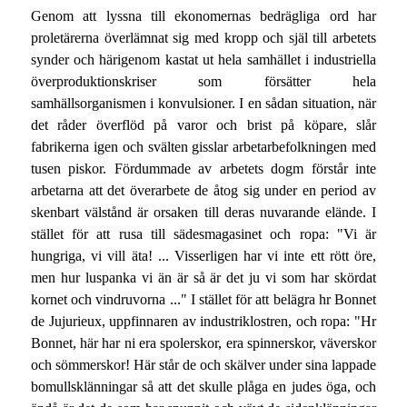
Genom att lyssna till ekonomernas bedrägliga ord har
proletärerna överlämnat sig med kropp och själ till arbetets
synder och härigenom kastat ut hela samhället i industriella
överproduktionskriser som försätter hela
samhällsorganismen i konvulsioner. I en sådan situation, när
det råder överflöd på varor och brist på köpare, slår
fabrikerna igen och svälten gisslar arbetarbefolkningen med
tusen piskor. Fördummade av arbetets dogm förstår inte
arbetarna att det överarbete de åtog sig under en period av
skenbart välstånd är orsaken till deras nuvarande elände. I
stället för att rusa till sädesmagasinet och ropa: "Vi är
hungriga, vi vill äta! ... Visserligen har vi inte ett rött öre,
men hur luspanka vi än är så är det ju vi som har skördat
kornet och vindruvorna ..." I stället för att belägra hr Bonnet
de Jujurieux, uppfinnaren av industriklostren, och ropa: "Hr
Bonnet, här har ni era spolerskor, era spinnerskor, väverskor
och sömmerskor! Här står de och skälver under sina lappade
bomullsklänningar så att det skulle plåga en judes öga, och