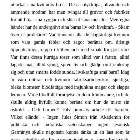
uttorkat sina kvinnors bröst. Dessa olyckliga, blivande och
ammande mödrar, har man tvingat till gruvor och fabriker
för att böja sina ryggar och slita ut sina muskler. Med egna
händer har de undergrävt sina barns liv och livskraft. - Skam
över er proletärer! Var finns nu alla de slagfärdiga kvinnor
som våra gamla fabler och sagor berättar om, dristigt
öppenhjärtiga, rappa i käften och med smak för gott vin?
Var finns dessa hurtiga töser som alltid var i farten, alltid
lagade mat, alltid sjöng, spred liv och glädje runt omkring
sig och utan smärta födde sunda, livskraftiga små barn? Idag
är våra döttrar och kvinnor fabriksarbeterskor, sjukliga,
bleka blomster, blodfattiga med insjunkna magar och slappa
lemmar. Varje blodfull förnöjelse är dem främmande, och de
skulle aldrig livfullt kunna berätta om hur de miste sin
oskuld. - Och barnen? Tolv timmars arbete för barnen.
Vilket elände! - Ingen Jules Simon från Akademin för
politiska och moraliska vetenskaper, ingen jesuitisk
Germinys skulle någonsin kunna tänka ut en last som är
mera avtrubbande för barnens intelligens, mera förslöande