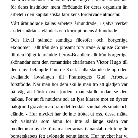
för deras instinkter, mera förödande för deras organism än
arbetet i den kapitalistiska fabrikens fördärvade atmosfär.
Vårt århundrade kallas arbetets århundrade; i själva verket
är det smärtans, eländets och korruptionens århundrade.
Och likväl stämde samtliga filosofer och borgerliga
ekonomer - alltifrån den pinsamt förvirrade Auguste Comte
till den löjligt klartänkte Leroy-Beaulieu; alltifrån borgerliga
skönandar som den romantiske charlatanen Victor Hugo till
den naivt befängde Paul de Kock - alla stämde de upp den
kväljande lovsången till Framstegets Gud, Arbetets
förstfödde. När man hör dem skulle man tro att glädjen var
på väg att härska över jorden; man skulle redan se den
nalkas. För att få nutidens sol att lysa klarare mot en dyster
bakgrund grävde man fram det feodala samhällets smuts och
elände. - Hur mycket har de inte tröttat ut oss, dessa mätta
och välnärda som ännu för inte så länge sedan var
medlemmar av de förnäma herrarnas tjänarstab och idag är
borgerskapets fett avlönade penntjänare. Hur mycket har vi