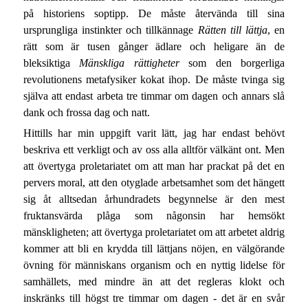
på historiens soptipp. De måste återvända till sina
ursprungliga instinkter och tillkännage
Rätten till lättja
, en
rätt som är tusen gånger ädlare och heligare än de
bleksiktiga
Mänskliga rättigheter
som den borgerliga
revolutionens metafysiker kokat ihop. De måste tvinga sig
själva att endast arbeta tre timmar om dagen och annars slå
dank och frossa dag och natt.
Hittills har min uppgift varit lätt, jag har endast behövt
beskriva ett verkligt och av oss alla alltför välkänt ont. Men
att övertyga proletariatet om att man har prackat på det en
pervers moral, att den otyglade arbetsamhet som det hängett
sig åt alltsedan århundradets begynnelse är den mest
fruktansvärda plåga som någonsin har hemsökt
mänskligheten; att övertyga proletariatet om att arbetet aldrig
kommer att bli en krydda till lättjans nöjen, en välgörande
övning för människans organism och en nyttig lidelse för
samhällets, med mindre än att det regleras klokt och
inskränks till högst tre timmar om dagen - det är en svår