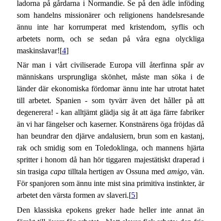
ladorna på gårdarna i Normandie. Se på den ädle inföding
som handelns missionärer och religionens handelsresande
ännu inte har korrumperat med kristendom, syflis och
arbetets norm, och se sedan på våra egna olyckliga
maskinslavar![
4
]
När man i vårt civiliserade Europa vill återfinna spår av
människans ursprungliga skönhet, måste man söka i de
länder där ekonomiska fördomar ännu inte har utrotat hatet
till arbetet. Spanien - som tyvärr även det håller på att
degenerera! - kan alltjämt glädja sig åt att äga färre fabriker
än vi har fängelser och kaserner. Konstnärens öga fröjdas då
han beundrar den djärve andalusiern, brun som en kastanj,
rak och smidig som en Toledoklinga, och mannens hjärta
spritter i honom då han hör tiggaren majestätiskt draperad i
sin trasiga
capa
tilltala hertigen av Ossuna med
amigo
, vän.
För spanjoren som ännu inte mist sina primitiva instinkter, är
arbetet den värsta formen av slaveri.[
5
]
Den klassiska epokens greker hade heller inte annat än