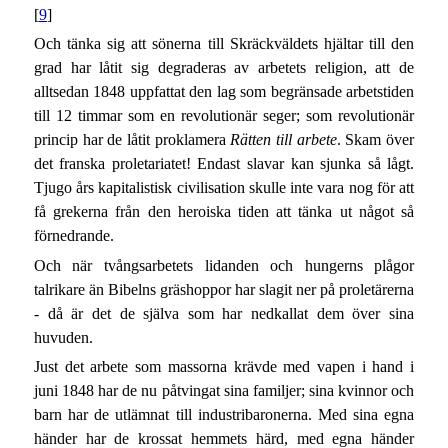
[
9
]
Och tänka sig att sönerna till Skräckväldets hjältar till den
grad har låtit sig degraderas av arbetets religion, att de
alltsedan 1848 uppfattat den lag som begränsade arbetstiden
till 12 timmar som en revolutionär seger; som revolutionär
princip har de låtit proklamera
Rätten till arbete
. Skam över
det franska proletariatet! Endast slavar kan sjunka så lågt.
Tjugo års kapitalistisk civilisation skulle inte vara nog för att
få grekerna från den heroiska tiden att tänka ut något så
förnedrande.
Och när tvångsarbetets lidanden och hungerns plågor
talrikare än Bibelns gräshoppor har slagit ner på proletärerna
- då är det de själva som har nedkallat dem över sina
huvuden.
Just det arbete som massorna krävde med vapen i hand i
juni 1848 har de nu påtvingat sina familjer; sina kvinnor och
barn har de utlämnat till industribaronerna. Med sina egna
händer har de krossat hemmets härd, med egna händer