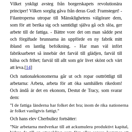
Vilket ynkligt avsteg från borgerskapets revolutionära
principer! Vilken sorglig gåva från deras Gud: Framsteget! -
Filantroperna utropar till Mänsklighetens välgörare dem,
som för att berika sig och samtidigt själva gå och slöa, ger
arbete till de fattiga. - Bättre vore det om man sådde pest
och förgiftade brunnarna än uppförde en ny fabrik mitt
ibland en lantlig befolkning. - Har man väl infört
fabriksarbetet så innebär det farväl till glädjen, farväl till
hälsa och frihet; farväl till allt som gör livet skönt och värt
att leva.[
14
]
Och nationalekonomerna går ut och ropar outtröttligt till
arbetarna: Arbeta, arbeta för att öka samhällets rikedom!
Och ändå är det en ekonom, Destut de Tracy, som svarar
dem:
"I de fattiga länderna har folket det bra; inom de rika nationerna
är folket vanligtvis fattigt."
Och hans elev Cherbuliez fortsätter:
"När arbetarna medverkar till att ackumulera produktivt kapital,