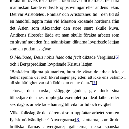
förakt till övers för arbetet - blott slavar fick arbeta: den fria
människan kände endast kroppsövningar eller andens lekar.
Det var Aristoteles', Phidias' och Aristofanes' tid - den tid då
en handfull tappra män vid Maraton krossade horderna från
det Asien som Alexander den store snart skulle kuva.
Antikens filosofer lärde att man skulle förakta arbetet som
en skymf mot den fria människan; diktarna lovprisade lättjan
som en gudarnas gåva:
O Meliboee, Deus nobis haec otia fecit
diktade Vergilius,[
6
]
och i Bergspredikan lovprisade Kristus lättjan:
"Beskåden liljorna på marken, huru de växa: de arbeta icke, ej
heller spinna de; och likväl säger jag eder, att icke ens Salomo i
all sin härlighet var så klädd som en av dem."[
7
]
Jehova, den barske, skäggige guden, gav dock sina
tillbedjare det mest upphöjda exemplet på ideal lathet: efter
sex dagars arbete lade han sig till vila för tid och evighet.
Vilka folkslag är det däremot som uppfattar arbetet som en
fysisk nödvändighet? Auvergnarna;[
8
] skottarna, som är de
brittiska öarnas auvergnare; galicierna, dessa spanska