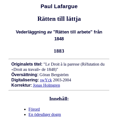
Paul Lafargue
Rätten till lättja
Vederläggning av "Rätten till arbete" från
1848
1883
Originalets titel:
"Le Droit à la paresse (Réfutation du
«Droit au travail» de 1848)"
Översättning:
Göran Bergström
Digitalisering:
swYck
2003-2004
Korrektur:
Jonas Holmgren
Innehåll:
Förord
En ödesdiger dogm