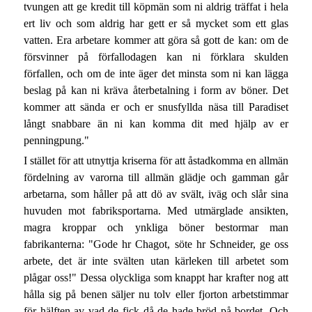
tvungen att ge kredit till köpmän som ni aldrig träffat i hela
ert liv och som aldrig har gett er så mycket som ett glas
vatten. Era arbetare kommer att göra så gott de kan: om de
försvinner på förfallodagen kan ni förklara skulden
förfallen, och om de inte äger det minsta som ni kan lägga
beslag på kan ni kräva återbetalning i form av böner. Det
kommer att sända er och er snusfyllda näsa till Paradiset
långt snabbare än ni kan komma dit med hjälp av er
penningpung."
I stället för att utnyttja kriserna för att åstadkomma en allmän
fördelning av varorna till allmän glädje och gamman går
arbetarna, som håller på att dö av svält, iväg och slår sina
huvuden mot fabriksportarna. Med utmärglade ansikten,
magra kroppar och ynkliga böner bestormar man
fabrikanterna: "Gode hr Chagot, söte hr Schneider, ge oss
arbete, det är inte svälten utan kärleken till arbetet som
plågar oss!" Dessa olyckliga som knappt har krafter nog att
hålla sig på benen säljer nu tolv eller fjorton arbetstimmar
för hälften av vad de fick då de hade bröd på bordet. Och