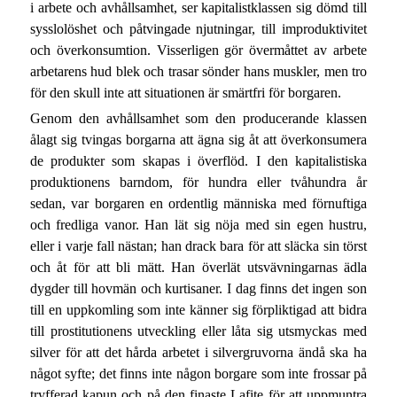
i arbete och avhållsamhet, ser kapitalistklassen sig dömd till
sysslolöshet och påtvingade njutningar, till improduktivitet
och överkonsumtion. Visserligen gör övermåttet av arbete
arbetarens hud blek och trasar sönder hans muskler, men tro
för den skull inte att situationen är smärtfri för borgaren.
Genom den avhållsamhet som den producerande klassen
ålagt sig tvingas borgarna att ägna sig åt att överkonsumera
de produkter som skapas i överflöd. I den kapitalistiska
produktionens barndom, för hundra eller tvåhundra år
sedan, var borgaren en ordentlig människa med förnuftiga
och fredliga vanor. Han lät sig nöja med sin egen hustru,
eller i varje fall nästan; han drack bara för att släcka sin törst
och åt för att bli mätt. Han överlät utsvävningarnas ädla
dygder till hovmän och kurtisaner. I dag finns det ingen son
till en uppkomling som inte känner sig förpliktigad att bidra
till prostitutionens utveckling eller låta sig utsmyckas med
silver för att det hårda arbetet i silvergruvorna ändå ska ha
något syfte; det finns inte någon borgare som inte frossar på
tryfferad kapun och på den finaste Lafite för att uppmuntra