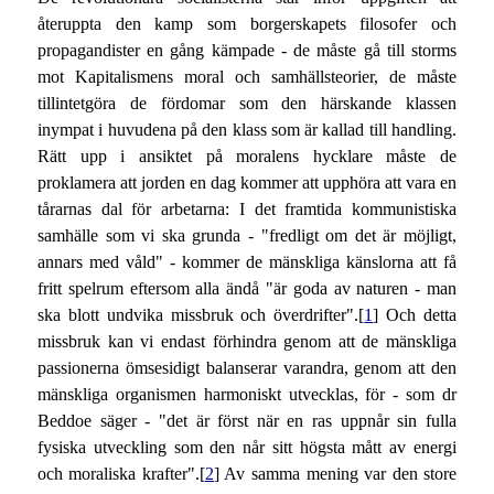
återuppta den kamp som borgerskapets filosofer och
propagandister en gång kämpade - de måste gå till storms
mot Kapitalismens moral och samhällsteorier, de måste
tillintetgöra de fördomar som den härskande klassen
inympat i huvudena på den klass som är kallad till handling.
Rätt upp i ansiktet på moralens hycklare måste de
proklamera att jorden en dag kommer att upphöra att vara en
tårarnas dal för arbetarna: I det framtida kommunistiska
samhälle som vi ska grunda - "fredligt om det är möjligt,
annars med våld" - kommer de mänskliga känslorna att få
fritt spelrum eftersom alla ändå "är goda av naturen - man
ska blott undvika missbruk och överdrifter".[
1
] Och detta
missbruk kan vi endast förhindra genom att de mänskliga
passionerna ömsesidigt balanserar varandra, genom att den
mänskliga organismen harmoniskt utvecklas, för - som dr
Beddoe säger - "det är först när en ras uppnår sin fulla
fysiska utveckling som den når sitt högsta mått av energi
och moraliska krafter".[
2
] Av samma mening var den store