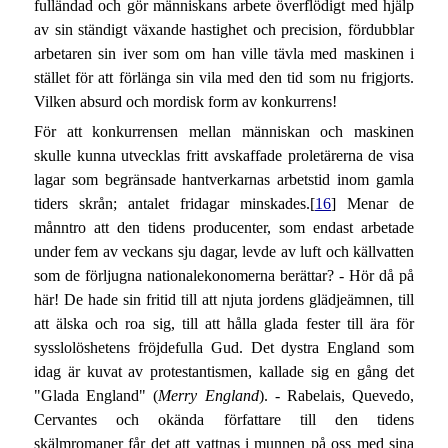
fulländad och gör människans arbete överflödigt med hjälp
av sin ständigt växande hastighet och precision, fördubblar
arbetaren sin iver som om han ville tävla med maskinen i
stället för att förlänga sin vila med den tid som nu frigjorts.
Vilken absurd och mordisk form av konkurrens!
För att konkurrensen mellan människan och maskinen
skulle kunna utvecklas fritt avskaffade proletärerna de visa
lagar som begränsade hantverkarnas arbetstid inom gamla
tiders skrån; antalet fridagar minskades.[
16
] Menar de
månntro att den tidens producenter, som endast arbetade
under fem av veckans sju dagar, levde av luft och källvatten
som de förljugna nationalekonomerna berättar? - Hör då på
här! De hade sin fritid till att njuta jordens glädjeämnen, till
att älska och roa sig, till att hålla glada fester till ära för
sysslolöshetens fröjdefulla Gud. Det dystra England som
idag är kuvat av protestantismen, kallade sig en gång det
"Glada England" (
Merry England
). - Rabelais, Quevedo,
Cervantes och okända författare till den tidens
skälmromaner får det att vattnas i munnen på oss med sina