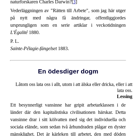
naturforskaren Charles Darwin?[
3
]
Vederläggningen av "Rätten till Arbete", som jag här utger
på nytt med några få ändringar, offentliggjordes
ursprungligen som en serie artiklar i veckotidningen
L'Égalité
1880.
P. L.
Sainte-Pélagie-fängelset
1883.
En ödesdiger dogm
Låtom oss lata oss i allt, utom i att älska eller dricka, eller i att
lata oss.
Lessing
Ett besynnerligt vansinne har gripit arbetarklassen i de
länder där den kapitalistiska civilisationen härskar. Detta
vansinne drar i sitt kölvatten med sig det individuella och
sociala elände, som sedan två århundraden plågar en dyster
mänsklighet. Det är kärleken till arbetet, den med döden