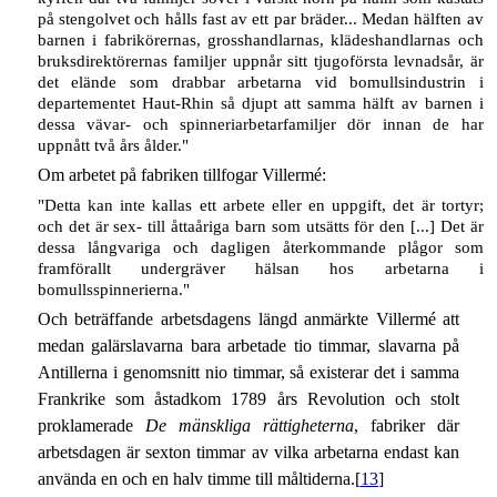
på stengolvet och hålls fast av ett par bräder... Medan hälften av
barnen i fabrikörernas, grosshandlarnas, klädeshandlarnas och
bruksdirektörernas familjer uppnår sitt tjugoförsta levnadsår, är
det elände som drabbar arbetarna vid bomullsindustrin i
departementet Haut-Rhin så djupt att samma hälft av barnen i
dessa vävar- och spinneriarbetarfamiljer dör innan de har
uppnått två års ålder."
Om arbetet på fabriken tillfogar Villermé:
"Detta kan inte kallas ett arbete eller en uppgift, det är tortyr;
och det är sex- till åttaåriga barn som utsätts för den [...] Det är
dessa långvariga och dagligen återkommande plågor som
framförallt undergräver hälsan hos arbetarna i
bomullsspinnerierna."
Och beträffande arbetsdagens längd anmärkte Villermé att
medan galärslavarna bara arbetade tio timmar, slavarna på
Antillerna i genomsnitt nio timmar, så existerar det i samma
Frankrike som åstadkom 1789 års Revolution och stolt
proklamerade
De mänskliga rättigheterna
, fabriker där
arbetsdagen är sexton timmar av vilka arbetarna endast kan
använda en och en halv timme till måltiderna.[
13
]