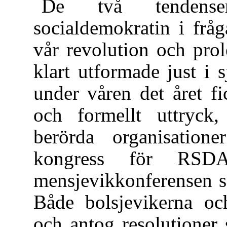
De två tendens
socialdemokratin i fr
vår revolution och prole
klart utformade just i 
under våren det året fi
och formellt uttryc
berörda organisationer
kongress för RS
mensjevikkonferensen s
Både bolsjevikerna oc
och antog resolutioner