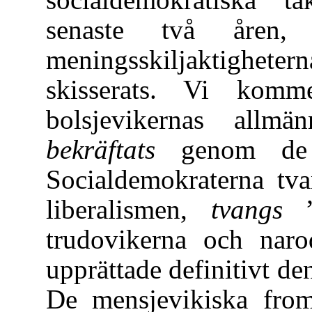
senaste två åren,
meningsskiljaktighetern
skisserats. Vi komm
bolsjevikernas allm
bekräftats
genom de t
Socialdemokraterna tv
liberalismen,
tvangs
”a
trudovikerna och nar
upprättade definitivt d
De mensjevikiska fro