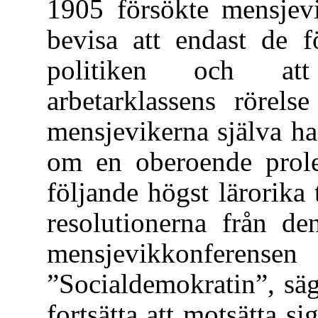
1905 försökte mensjevi
bevisa att endast de f
politiken och att 
arbetarklassens rörels
mensjevikerna själva h
om en oberoende prole
följande högst lärorika 
resolutionerna från d
mensjevikkonfe
”Socialdemokratin”, sä
fortsätta att motsätta si