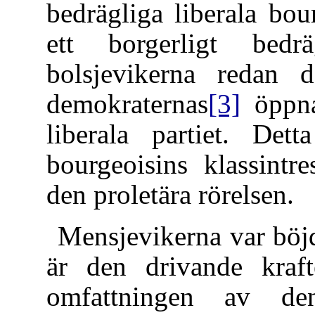
bedrägliga liberala bo
ett borgerligt bed
bolsjevikerna redan d
demokraternas
[3]
öppna 
liberala partiet. Det
bourgeoisins klassintr
den proletära rörelsen.
Mensjevikerna var böjd
är den drivande kraf
omfattningen av den