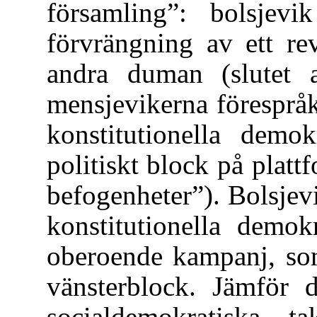
församling”: bolsjevi
förvrängning av ett rev
andra duman (slutet 
mensjevikerna föresprå
konstitutionella demo
politiskt block på plat
befogenheter”). Bolsje
konstitutionella demok
oberoende kampanj, so
vänsterblock. Jämför d
socialdemokratiska t