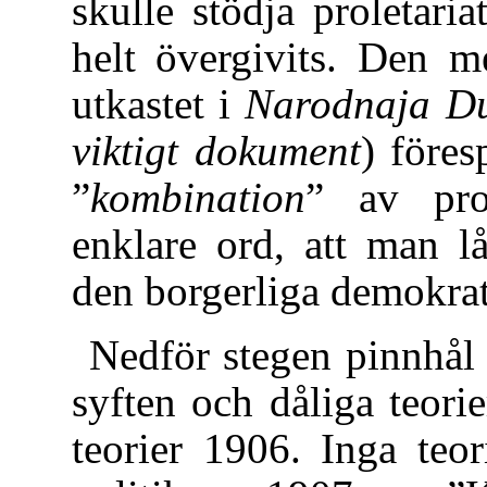
skulle stödja proletari
helt övergivits. Den m
utkastet i
Narodnaja D
viktigt dokument
) föres
”
kombination
” av pro
enklare ord, att man 
den borgerliga demokrat
Nedför stegen pinnhål 
syften och dåliga teori
teorier 1906. Inga teo