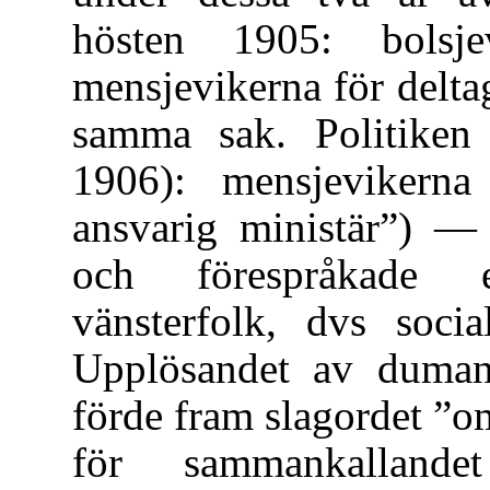
hösten 1905: bolsje
mensjevikerna för delt
samma sak. Politiken
1906): mensjevikern
ansvarig ministär”) —
och förespråkade 
vänsterfolk, dvs socia
Upplösandet av duman 
förde fram slagordet ”
för sammankallande