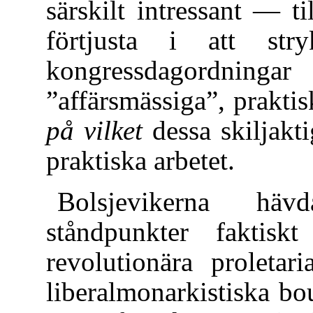
särskilt intressant — 
förtjusta i att str
kongressdagordnin
”affärsmässiga”, prakti
på vilket
dessa skiljakti
praktiska arbetet.
Bolsjevikerna häv
ståndpunkter faktisk
revolutionära proletari
liberalmonarkistiska bo