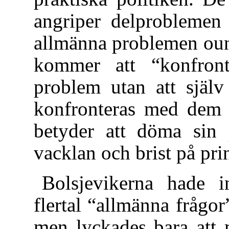
angriper delproblemen 
allmänna problemen oun
kommer att “konfron
problem utan att själ
konfronteras med dem bl
betyder att döma sin p
vacklan och brist på pri
Bolsjevikerna hade in
flertal “allmänna frågo
men lyckades bara att 