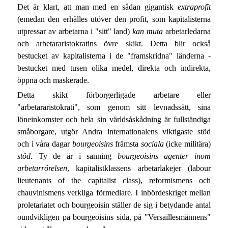
Det är klart, att man med en sådan gigantisk
extraprofit
(emedan den erhålles utöver den profit, som kapitalisterna
utpressar av arbetarna i "sitt" land)
kan muta
arbetarledarna
och arbetararistokratins övre skikt. Detta blir också
bestucket av kapitalisterna i de "framskridna" länderna -
bestucket med tusen olika medel, direkta och indirekta,
öppna och maskerade.
Detta skikt förborgerligade arbetare eller
"arbetararistokrati", som genom sitt levnadssätt, sina
löneinkomster och hela sin världsåskådning är fullständiga
småborgare, utgör Andra internationalens viktigaste stöd
och i våra dagar
bourgeoisins
främsta
sociala
(icke militära)
stöd
. Ty de är i sanning
bourgeoisins agenter inom
arbetarrörelsen
, kapitalistklassens arbetarlakejer (labour
lieutenants of the capitalist class), reformismens och
chauvinismens verkliga förmedlare. I inbördeskriget mellan
proletariatet och bourgeoisin ställer de sig i betydande antal
oundvikligen på bourgeoisins sida, på "Versaillesmännens"