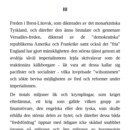
III
Freden i Brest-Litovsk, som dikterades av det monarkistiska
Tyskland, och därefter den ännu brutalare och gemenare
Versailles-freden, dikterad av de "demokratiska"
republikerna Amerika och Frankrike samt också det "fria"
England har gjort mänskligheten den största tjänst genom att
avslöja såväl imperialismens lejda skrivslavar som de
reaktionära kälkborgare - låt vara att dessa kallar sig
pacifister och socialister - vilka lovprisade "wilsonismen"
och sökte bevisa möjligheten av fred och reformer under
imperialismen.
De tiotals miljoner lik och krymplingar, som kriget
efterlämnat, ett krig som gällde vilken grupp av
finansrövare, den engelska eller den tyska, som skulle
erhålla den största delen av bytet, och därefter dessa båda
"fredsfördrag" öppnar med tidigare icke skådad snabbhet
ögonen på miljoner och åter miljoner av bourgeoisin