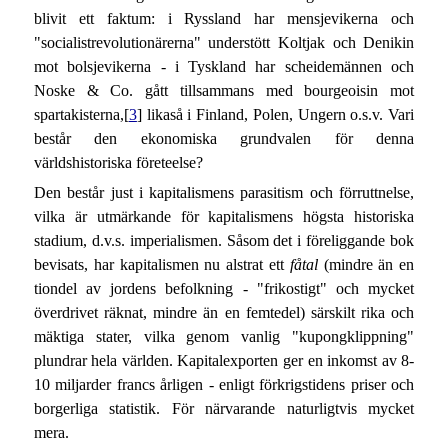
blivit ett faktum: i Ryssland har mensjevikerna och
"socialistrevolutionärerna" understött Koltjak och Denikin
mot bolsjevikerna - i Tyskland har scheidemännen och
Noske & Co. gått tillsammans med bourgeoisin mot
spartakisterna,[
3
] likaså i Finland, Polen, Ungern o.s.v. Vari
består den ekonomiska grundvalen för denna
världshistoriska företeelse?
Den består just i kapitalismens parasitism och förruttnelse,
vilka är utmärkande för kapitalismens högsta historiska
stadium, d.v.s. imperialismen. Såsom det i föreliggande bok
bevisats, har kapitalismen nu alstrat ett
fåtal
(mindre än en
tiondel av jordens befolkning - "frikostigt" och mycket
överdrivet räknat, mindre än en femtedel) särskilt rika och
mäktiga stater, vilka genom vanlig "kupongklippning"
plundrar hela världen. Kapitalexporten ger en inkomst av 8-
10 miljarder francs årligen - enligt förkrigstidens priser och
borgerliga statistik. För närvarande naturligtvis mycket
mera.