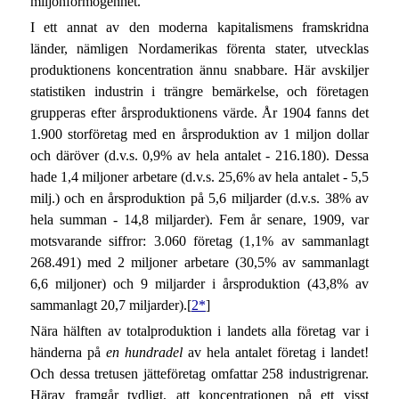
miljonförmögenhet.
I ett annat av den moderna kapitalismens framskridna
länder, nämligen Nordamerikas förenta stater, utvecklas
produktionens koncentration ännu snabbare. Här avskiljer
statistiken industrin i trängre bemärkelse, och företagen
grupperas efter årsproduktionens värde. År 1904 fanns det
1.900 storföretag med en årsproduktion av 1 miljon dollar
och däröver (d.v.s. 0,9% av hela antalet - 216.180). Dessa
hade 1,4 miljoner arbetare (d.v.s. 25,6% av hela antalet - 5,5
milj.) och en årsproduktion på 5,6 miljarder (d.v.s. 38% av
hela summan - 14,8 miljarder). Fem år senare, 1909, var
motsvarande siffror: 3.060 företag (1,1% av sammanlagt
268.491) med 2 miljoner arbetare (30,5% av sammanlagt
6,6 miljoner) och 9 miljarder i årsproduktion (43,8% av
sammanlagt 20,7 miljarder).[
2*
]
Nära hälften av totalproduktion i landets alla företag var i
händerna på
en hundradel
av hela antalet företag i landet!
Och dessa tretusen jätteföretag omfattar 258 industrigrenar.
Härav framgår tydligt, att koncentrationen på ett visst