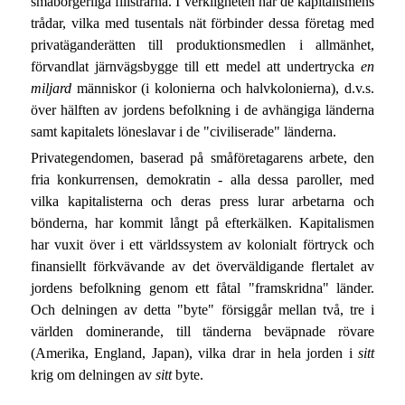
småborgerliga filistrarna. I verkligheten har de kapitalismens
trådar, vilka med tusentals nät förbinder dessa företag med
privatäganderätten till produktionsmedlen i allmänhet,
förvandlat järnvägsbygge till ett medel att undertrycka
en
miljard
människor (i kolonierna och halvkolonierna), d.v.s.
över hälften av jordens befolkning i de avhängiga länderna
samt kapitalets löneslavar i de "civiliserade" länderna.
Privategendomen, baserad på småföretagarens arbete, den
fria konkurrensen, demokratin - alla dessa paroller, med
vilka kapitalisterna och deras press lurar arbetarna och
bönderna, har kommit långt på efterkälken. Kapitalismen
har vuxit över i ett världssystem av kolonialt förtryck och
finansiellt förkvävande av det överväldigande flertalet av
jordens befolkning genom ett fåtal "framskridna" länder.
Och delningen av detta "byte" försiggår mellan två, tre i
världen dominerande, till tänderna beväpnade rövare
(Amerika, England, Japan), vilka drar in hela jorden i
sitt
krig om delningen av
sitt
byte.