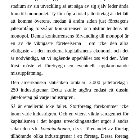
stadium av sin utveckling så att säga av sig själv leder ända
fram till monopolet. Ty för några tiotal jätteföretag är det lätt
att komma överens, medan å andra sidan just företagens
jätteomfång försvårar konkurrensen och alstrar tendens till
monopol. Denna konkurrensens förvandling till monopol är
en av de viktigaste företeelserna - om icke den allra
viktigaste - i den moderna kapitalismens ekonomi, och det
är nödvändigt, att vi ingående uppehåller oss vid den. Men
först måste vi förebygga en eventuellt uppkommande
missuppfattning.
Den amerikanska statistiken omtalar: 3.000 jätteföretag i
250 industrigrenar. Detta skulle utgöra endast ett dussin
jätteföretag på varje industrigren.
Så är emellertid icke fallet. Storföretag förekommer icke
inom varje industrigren. Och en ytterst viktig säregenhet för
kapitalismen i det högsta utvecklingsstadiet utgör å andra
sidan den s.k.
kombinationen
, d.v.s. förenandet av företag
tillhörande olika industrigrenar i ett företag. Dessa företag