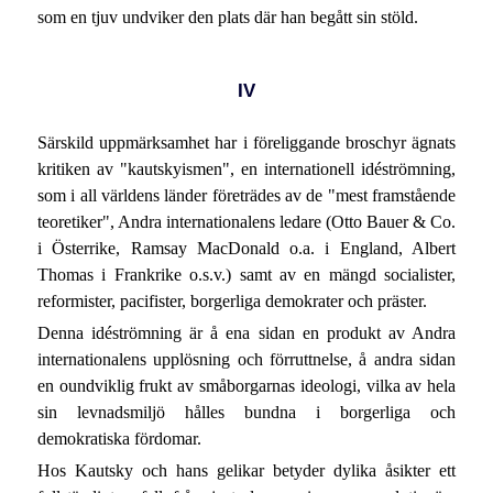
som en tjuv undviker den plats där han begått sin stöld.
IV
Särskild uppmärksamhet har i föreliggande broschyr ägnats
kritiken av "kautskyismen", en internationell idéströmning,
som i all världens länder företrädes av de "mest framstående
teoretiker", Andra internationalens ledare (Otto Bauer & Co.
i Österrike, Ramsay MacDonald o.a. i England, Albert
Thomas i Frankrike o.s.v.) samt av en mängd socialister,
reformister, pacifister, borgerliga demokrater och präster.
Denna idéströmning är å ena sidan en produkt av Andra
internationalens upplösning och förruttnelse, å andra sidan
en oundviklig frukt av småborgarnas ideologi, vilka av hela
sin levnadsmiljö hålles bundna i borgerliga och
demokratiska fördomar.
Hos Kautsky och hans gelikar betyder dylika åsikter ett