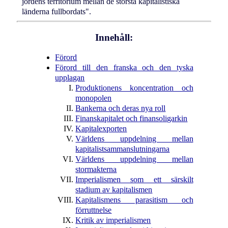
jordens territorium mellan de största kapitalistiska
länderna fullbordats".
Innehåll:
Förord
Förord till den franska och den tyska
upplagan
Produktionens koncentration och
monopolen
Bankerna och deras nya roll
Finanskapitalet och finansoligarkin
Kapitalexporten
Världens uppdelning mellan
kapitalistsammanslutningarna
Världens uppdelning mellan
stormakterna
Imperialismen som ett särskilt
stadium av kapitalismen
Kapitalismens parasitism och
förruttnelse
Kritik av imperialismen