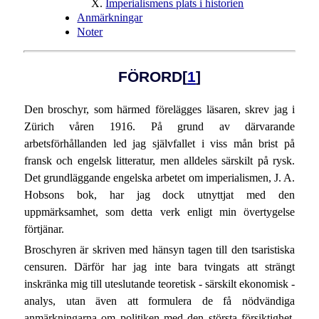
Imperialismens plats i historien
Anmärkningar
Noter
FÖRORD
[
1
]
Den broschyr, som härmed förelägges läsaren, skrev jag i
Zürich våren 1916. På grund av därvarande
arbetsförhållanden led jag självfallet i viss mån brist på
fransk och engelsk litteratur, men alldeles särskilt på rysk.
Det grundläggande engelska arbetet om imperialismen, J. A.
Hobsons bok, har jag dock utnyttjat med den
uppmärksamhet, som detta verk enligt min övertygelse
förtjänar.
Broschyren är skriven med hänsyn tagen till den tsaristiska
censuren. Därför har jag inte bara tvingats att strängt
inskränka mig till uteslutande teoretisk - särskilt ekonomisk -
analys, utan även att formulera de få nödvändiga
anmärkningarna om politiken med den största försiktighet,