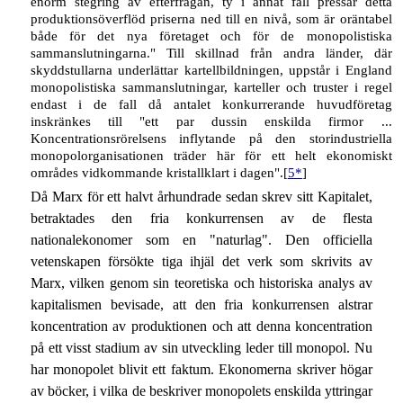
enorm stegring av efterfrågan, ty i annat fall pressar detta
produktionsöverflöd priserna ned till en nivå, som är oräntabel
både för det nya företaget och för de monopolistiska
sammanslutningarna." Till skillnad från andra länder, där
skyddstullarna underlättar kartellbildningen, uppstår i England
monopolistiska sammanslutningar, karteller och truster i regel
endast i de fall då antalet konkurrerande huvudföretag
inskränkes till "ett par dussin enskilda firmor ...
Koncentrationsrörelsens inflytande på den storindustriella
monopolorganisationen träder här för ett helt ekonomiskt
områdes vidkommande kristallklart i dagen".[
5*
]
Då Marx för ett halvt århundrade sedan skrev sitt Kapitalet,
betraktades den fria konkurrensen av de flesta
nationalekonomer som en "naturlag". Den officiella
vetenskapen försökte tiga ihjäl det verk som skrivits av
Marx, vilken genom sin teoretiska och historiska analys av
kapitalismen bevisade, att den fria konkurrensen alstrar
koncentration av produktionen och att denna koncentration
på ett visst stadium av sin utveckling leder till monopol. Nu
har monopolet blivit ett faktum. Ekonomerna skriver högar
av böcker, i vilka de beskriver monopolets enskilda yttringar