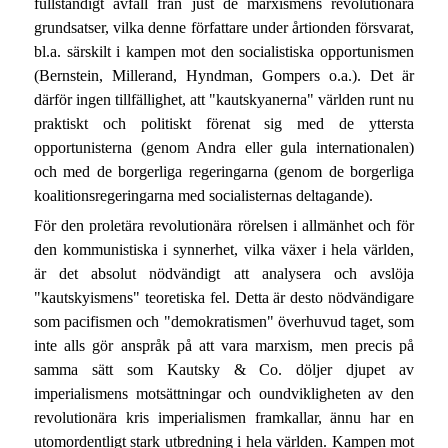
fullständigt avfall från just de marxismens revolutionära
grundsatser, vilka denne författare under årtionden försvarat,
bl.a. särskilt i kampen mot den socialistiska opportunismen
(Bernstein, Millerand, Hyndman, Gompers o.a.). Det är
därför ingen tillfällighet, att "kautskyanerna" världen runt nu
praktiskt och politiskt förenat sig med de yttersta
opportunisterna (genom Andra eller gula internationalen)
och med de borgerliga regeringarna (genom de borgerliga
koalitionsregeringarna med socialisternas deltagande).
För den proletära revolutionära rörelsen i allmänhet och för
den kommunistiska i synnerhet, vilka växer i hela världen,
är det absolut nödvändigt att analysera och avslöja
"kautskyismens" teoretiska fel. Detta är desto nödvändigare
som pacifismen och "demokratismen" överhuvud taget, som
inte alls gör anspråk på att vara marxism, men precis på
samma sätt som Kautsky & Co. döljer djupet av
imperialismens motsättningar och oundvikligheten av den
revolutionära kris imperialismen framkallar, ännu har en
utomordentligt stark utbredning i hela världen. Kampen mot