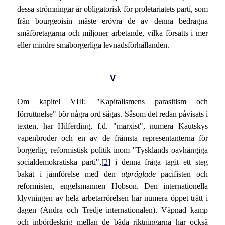
dessa strömningar är obligatorisk för proletariatets parti, som
från bourgeoisin måste erövra de av denna bedragna
småföretagarna och miljoner arbetande, vilka försatts i mer
eller mindre småborgerliga levnadsförhållanden.
V
Om kapitel VIII: "Kapitalismens parasitism och
förruttnelse" bör några ord sägas. Såsom det redan påvisats i
texten, har Hilferding, f.d. "marxist", numera Kautskys
vapenbroder och en av de främsta representanterna för
borgerlig, reformistisk politik inom "Tysklands oavhängiga
socialdemokratiska parti",[
2
] i denna fråga tagit ett steg
bakåt i jämförelse med den
utpräglade
pacifisten och
reformisten, engelsmannen Hobson. Den internationella
klyvningen av hela arbetarrörelsen har numera öppet trätt i
dagen (Andra och Tredje internationalen). Väpnad kamp
och inbördeskrig mellan de båda riktningarna har också