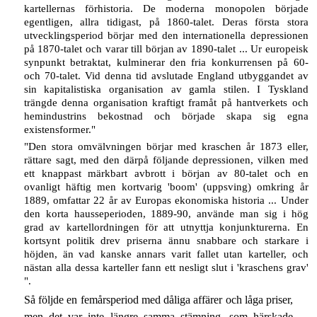
kartellernas förhistoria. De moderna monopolen började
egentligen, allra tidigast, på 1860-talet. Deras första stora
utvecklingsperiod börjar med den internationella depressionen
på 1870-talet och varar till början av 1890-talet ... Ur europeisk
synpunkt betraktat, kulminerar den fria konkurrensen på 60-
och 70-talet. Vid denna tid avslutade England utbyggandet av
sin kapitalistiska organisation av gamla stilen. I Tyskland
trängde denna organisation kraftigt framåt på hantverkets och
hemindustrins bekostnad och började skapa sig egna
existensformer."
"Den stora omvälvningen börjar med kraschen år 1873 eller,
rättare sagt, med den därpå följande depressionen, vilken med
ett knappast märkbart avbrott i början av 80-talet och en
ovanligt häftig men kortvarig 'boom' (uppsving) omkring år
1889, omfattar 22 år av Europas ekonomiska historia ... Under
den korta hausseperioden, 1889-90, använde man sig i hög
grad av kartellordningen för att utnyttja konjunkturerna. En
kortsynt politik drev priserna ännu snabbare och starkare i
höjden, än vad kanske annars varit fallet utan karteller, och
nästan alla dessa karteller fann ett nesligt slut i 'kraschens grav'
".
Så följde en femårsperiod med dåliga affärer och låga priser,
men det var inte längre samma stämning, som härskade