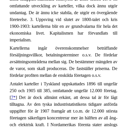
omfattande utveckling av karteller, vilka dock ännu utgör
undantag. De är ännu icke stabila, de utgör en övergående
företeelse. 3. Uppsving vid slutet av 1800-talet och kris
1900-1903: kartellerna blir en av grundvalarna för hela det
ekonomiska livet. Kapitalismen har förvandlats till
imperialism.
Kartellerna ingår överenskommelser beträffande
försäljningsvillkor, betalningsterminer o.s.v. De fördelar
avsättningsområdena mellan sig. De bestämmer mängden av
de varor, som skall produceras. De fastställer priserna. De
fördelar profiten mellan de enskilda företagen o.s.v.
Antalet karteller i Tyskland uppskattades 1896 till ungefär
250 och 1905 till 385, omfattande ungefär 12.000 företag.
[
7*
] Det är dock allmänt erkänt, att dessa tal är för lågt
tilltagna. Av den tyska industristatistikens tidigare anförda
uppgifter för år 1907 framgår att t.o.m. de 12.000 största
företagen säkerligen koncentrerar mer än hälften av all ång-
och elektrisk kraft. I Nordamerikas förenta stater anslogs