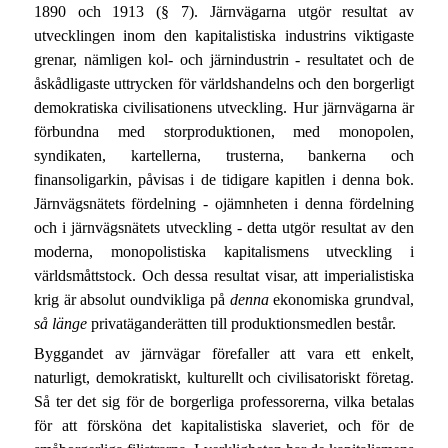
1890 och 1913 (§ 7). Järnvägarna utgör resultat av
utvecklingen inom den kapitalistiska industrins viktigaste
grenar, nämligen kol- och järnindustrin - resultatet och de
åskådligaste uttrycken för världshandelns och den borgerligt
demokratiska civilisationens utveckling. Hur järnvägarna är
förbundna med storproduktionen, med monopolen,
syndikaten, kartellerna, trusterna, bankerna och
finansoligarkin, påvisas i de tidigare kapitlen i denna bok.
Järnvägsnätets fördelning - ojämnheten i denna fördelning
och i järnvägsnätets utveckling - detta utgör resultat av den
moderna, monopolistiska kapitalismens utveckling i
världsmåttstock. Och dessa resultat visar, att imperialistiska
krig är absolut oundvikliga på
denna
ekonomiska grundval,
så länge
privatäganderätten till produktionsmedlen består.
Byggandet av järnvägar förefaller att vara ett enkelt,
naturligt, demokratiskt, kulturellt och civilisatoriskt företag.
Så ter det sig för de borgerliga professorerna, vilka betalas
för att försköna det kapitalistiska slaveriet, och för de