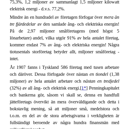
75,3%, 1,2 miljoner av sammanlagt 1,5 miljoner kilowatt
elektrisk energi - d.v.s. 77,2%.
Mindre än en hundradel av företagen förfogar över
mera än
tre fjärdedelar
av den samlade ång- och elektriska energin!
På de 2,97 miljoner småföretagens (med högst 5
lönarbetare) andel, vilka utgör 91% av hela antalet företag,
kommer endast 7% av ång- och elektriska energin! Några
tiotusentals storföretag betyder allt, miljoner småföretag -
intet.
År 1907 fanns i Tyskland 586 företag med tusen arbetare
och däröver. Dessa förfogade över nästan
en tiondel
(1,38
miljoner) av hela antalet arbetare och
nästan en tredjedel
(32%) av all ång- och elektrisk energi.[
1*
] Penningkapitalet
och bankerna gör, såsom vi skall se, denna en handfull
jätteföretags övervikt än mera överväldigande och detta i
bokstavlig mening, så att miljoner små, medelstora och
t.o.m. en del av de stora arbetsgivarna i verkligheten är
fullständigt beroende av några hundra finansmän med