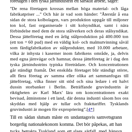
företagen i den tyska järnindustrin ett särskilt arbete, säger:
"De rena företagen krossas mellan höga material- och låga
fabrikatpriser ..." Och här är vad som händer: "Återstår å ena
sidan de stora kolbolagen, vars produktion uppgår till miljoner
ton kol, fast organiserade i sitt kolsyndikat, samt i nära
förbindelse med dem de stora stålverken och deras stålsyndikat.
Dessa jätteföretag med en årlig stålproduktion på 400.000 ton
(ett ton = 60 pud) med en väldig kol- och malmutvinning såväl
som färdigfabrikation av stålprodukter, med 10.000 arbetare,
vilka är inhysta i kaserner inom fabrikens område, ja, delvis
med egna järnvägar och hamnar, dessa jätteföretag är i dag den
tyska järnindustrins typiska företrädare. Och koncentrationen
går ständigt framåt. Det enskilda företaget blir ständigt större,
allt flera företag av samma eller olika art sammanfogas till
jätteföretag, vilka finner sitt stöd och sina ledare i ett halvt
dussin storbanker i Berlin. Beträffande gruvindustrin är
riktigheten av Karl Marx' lära om koncentrationen exakt
bevisad, åtminstone i ett land, där denna industri såsom hos oss
skyddas med hjälp av tullar och frakttariffer. Tysklands
gruvindustri är mogen för expropriering".[
4*
]
Till en sådan slutsats måste en undantagsvis samvetsgrann
borgerlig nationalekonom komma. Det bör påpekas, att han
tycks betrakta Tyskland som ett slags särfall, med hänsyn