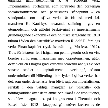
engelska nationalekonomen J. A. Hobsons verk:
Imperialismen. Författaren, som företräder den borgerliga
socialreformismens och pacifismens ståndpunkt - en
ståndpunkt, som i själva verket är identisk med f.d.
marxisten K. Kautskys nuvarande ställning - gav en
utomordentlig och utförlig beskrivning av imperialismens
grundläggande ekonomiska och politiska säregenheter. 1910
utkom i Wien den österrikiske marxisten Rudolf Hilferdings
verk: Finanskapitalet (rysk översättning, Moskva, 1912).
Trots författarens fel i frågan om penningteorin och en viss
böjelse att försona marxismen med opportunismen, utgör
detta verk en i högsta grad värdefull teoretisk analys av "det
senaste stadiet i kapitalismens utveckling", såsom
underrubriken till Hilferdings bok lyder. I själva verket har
det, som under de senaste åren blivit sagt om imperialismen,
särskilt i den väldiga mängden av tidskrifts- och
tidningsartiklar över detta ämne och likaså i de resolutioner,
som blev antagna t.ex. på kongresserna i Chemnitz och
Basel hösten 1912 - knappast gått utöver kretsen av de