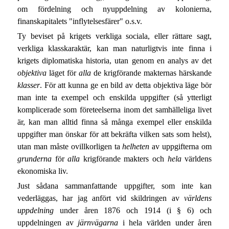
om fördelning och nyuppdelning av kolonierna,
finanskapitalets "inflytelsesfärer" o.s.v.
Ty beviset på krigets verkliga sociala, eller rättare sagt,
verkliga klasskaraktär, kan man naturligtvis inte finna i
krigets diplomatiska historia, utan genom en analys av det
objektiva
läget för
alla
de krigförande makternas härskande
klasser
. För att kunna ge en bild av detta objektiva läge bör
man inte ta exempel och enskilda uppgifter (så ytterligt
komplicerade som företeelserna inom det samhälleliga livet
är, kan man alltid finna så många exempel eller enskilda
uppgifter man önskar för att bekräfta vilken sats som helst),
utan man måste ovillkorligen ta
helheten
av uppgifterna om
grunderna
för
alla
krigförande makters och
hela
världens
ekonomiska liv.
Just sådana sammanfattande uppgifter, som inte kan
vederläggas, har jag anfört vid skildringen av
världens
uppdelning
under åren 1876 och 1914 (i § 6) och
uppdelningen av
järnvägarna
i hela världen under åren