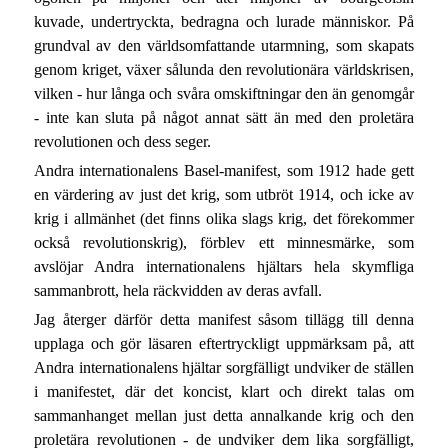
kuvade, undertryckta, bedragna och lurade människor. På
grundval av den världsomfattande utarmning, som skapats
genom kriget, växer sålunda den revolutionära världskrisen,
vilken - hur långa och svåra omskiftningar den än genomgår
- inte kan sluta på något annat sätt än med den proletära
revolutionen och dess seger.
Andra internationalens Basel-manifest, som 1912 hade gett
en värdering av just det krig, som utbröt 1914, och icke av
krig i allmänhet (det finns olika slags krig, det förekommer
också revolutionskrig), förblev ett minnesmärke, som
avslöjar Andra internationalens hjältars hela skymfliga
sammanbrott, hela räckvidden av deras avfall.
Jag återger därför detta manifest såsom tillägg till denna
upplaga och gör läsaren eftertryckligt uppmärksam på, att
Andra internationalens hjältar sorgfälligt undviker de ställen
i manifestet, där det koncist, klart och direkt talas om
sammanhanget mellan just detta annalkande krig och den
proletära revolutionen - de undviker dem lika sorgfälligt,