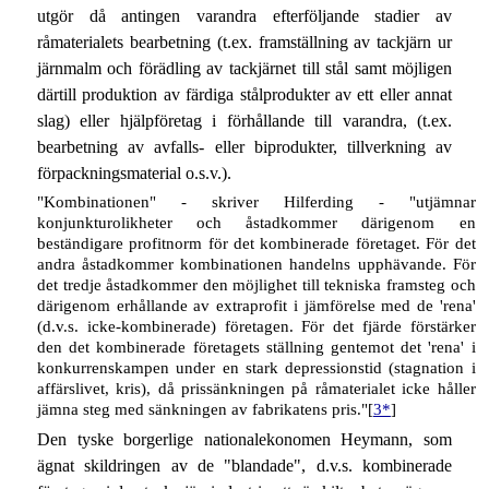
utgör då antingen varandra efterföljande stadier av
råmaterialets bearbetning (t.ex. framställning av tackjärn ur
järnmalm och förädling av tackjärnet till stål samt möjligen
därtill produktion av färdiga stålprodukter av ett eller annat
slag) eller hjälpföretag i förhållande till varandra, (t.ex.
bearbetning av avfalls- eller biprodukter, tillverkning av
förpackningsmaterial o.s.v.).
"Kombinationen" - skriver Hilferding - "utjämnar
konjunkturolikheter och åstadkommer därigenom en
beständigare profitnorm för det kombinerade företaget. För det
andra åstadkommer kombinationen handelns upphävande. För
det tredje åstadkommer den möjlighet till tekniska framsteg och
därigenom erhållande av extraprofit i jämförelse med de 'rena'
(d.v.s. icke-kombinerade) företagen. För det fjärde förstärker
den det kombinerade företagets ställning gentemot det 'rena' i
konkurrenskampen under en stark depressionstid (stagnation i
affärslivet, kris), då prissänkningen på råmaterialet icke håller
jämna steg med sänkningen av fabrikatens pris."[
3*
]
Den tyske borgerlige nationalekonomen Heymann, som
ägnat skildringen av de "blandade", d.v.s. kombinerade