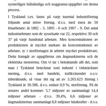
synnerligen fullständiga och noggranna uppgifter om denna
process.
I Tyskland t.ex. fanns på varje tusental industriföretag
följande antal större företag, d.v.s. med mera än 50
lönarbetare: år 1882 - 3, 1895 - 6 och 1907 - 9. Det antal
industriarbetare som de sysselsatte var 22, respektive 30 och
37 på varje hundratal arbetare. Men koncentrationen av
produktionen är mycket starkare än koncentrationen av
arbetare, ty i storföretagen är arbetet mycket produktivare.
Detta framgår av uppgifterna om ångmaskinerna och de
elektriska motorerna. Om vi tar i betraktande allt det, som
man i Tyskland betecknar som industri i vidsträcktare
mening, d.v.s. med handeln, trafikväsendet o.s.v.
inberäknade, så visar det sig att av 3.265.623 företag i
Tyskland är 30.588, d.v.s. endast 0,9 %, storföretag. På de
senares andel kommer: 5,7 miljoner av sammanlagt 14,4
miljoner arbetare - d.v.s. 39,4%, 6,6 miljoner av
ångmaskinernas sammanlagt 8,8 miljoner hästkrafter - d.v.s.