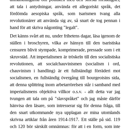
att tala i antydningar, använda ett allegoriskt språk, det
fördömda aesopiska språk, som tsarismen tvang alla
revolutionärer att använda sig av, så snart de tog pennan i
hand för att skriva någonting "legalt".
Det känns svårt att nu, under frihetens dagar, läsa igenom de
ställen i broschyren, vilka av hänsyn till den tsaristiska
censuren blivit stympade, komprimerade, pressade som i ett
skruvstäd. Att imperialismen är tröskeln till den socialistiska
revolutionen, att socialchauvinismen (socialism i ord,
chauvinism i handling) är ett fullständigt förräderi mot
socialismen, en fullständig övergång till bourgeoisins sida,
att denna splittring inom arbetarrörelsen står i samband med
imperialismens objektiva villkor o.s.v. - allt detta var jag
tvungen att tala om på "slavspråket" och jag måste därför
hänvisa den läsare, som intresserar sig för denna fråga, till
den snart utkommande nya upplagan av mina utomlands
skrivna artiklar från åren 1914-1917. Ett ställe på sid. 119
och 120 bör särskilt omnämnas: för att i en form, som inte