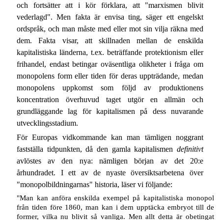
och fortsätter att i kör förklara, att "marxismen blivit
vederlagd". Men fakta är envisa ting, säger ett engelskt
ordspråk, och man måste med eller mot sin vilja räkna med
dem. Fakta visar, att skillnaden mellan de enskilda
kapitalistiska länderna, t.ex. beträffande protektionism eller
frihandel, endast betingar oväsentliga olikheter i fråga om
monopolens form eller tiden för deras uppträdande, medan
monopolens uppkomst som följd av produktionens
koncentration överhuvud taget utgör en allmän och
grundläggande lag för kapitalismen på dess nuvarande
utvecklingsstadium.
För Europas vidkommande kan man tämligen noggrant
fastställa tidpunkten, då den gamla kapitalismen
definitivt
avlöstes av den nya: nämligen början av det 20:e
århundradet. I ett av de nyaste översiktsarbetena över
"monopolbildningarnas" historia, läser vi följande:
"Man kan anföra enskilda exempel på kapitalistiska monopol
från tiden före 1860, man kan i dem upptäcka embryot till de
former, vilka nu blivit så vanliga. Men allt detta är obetingat