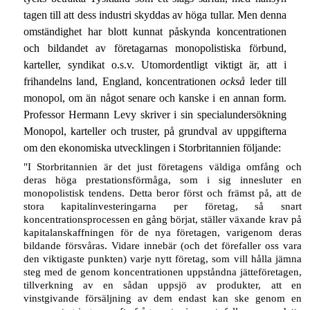
tagen till att dess industri skyddas av höga tullar. Men denna
omständighet har blott kunnat påskynda koncentrationen
och bildandet av företagarnas monopolistiska förbund,
karteller, syndikat o.s.v. Utomordentligt viktigt är, att i
frihandelns land, England, koncentrationen
också
leder till
monopol, om än något senare och kanske i en annan form.
Professor Hermann Levy skriver i sin specialundersökning
Monopol, karteller och truster, på grundval av uppgifterna
om den ekonomiska utvecklingen i Storbritannien följande:
"I Storbritannien är det just företagens väldiga omfång och
deras höga prestationsförmåga, som i sig innesluter en
monopolistisk tendens. Detta beror först och främst på, att de
stora kapitalinvesteringarna per företag, så snart
koncentrationsprocessen en gång börjat, ställer växande krav på
kapitalanskaffningen för de nya företagen, varigenom deras
bildande försvåras. Vidare innebär (och det förefaller oss vara
den viktigaste punkten) varje nytt företag, som vill hålla jämna
steg med de genom koncentrationen uppståndna jätteföretagen,
tillverkning av en sådan uppsjö av produkter, att en
vinstgivande försäljning av dem endast kan ske genom en