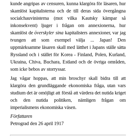
kunde angripas av censuren, kunna klargöra för läsaren, hur
skamlöst kapitalisterna och de till deras sida övergångna
socialchauvinisterna (mot vilka Kautsky kämpar så
inkonsekvent) ljuger i frågan om annexionerna, hur
skamlöst de
överskyler sina
kapitalisters annexioner, var jag
tvungen att som exempel välja ... Japan! Den
uppmärksamme läsaren skall med lätthet i Japans ställe sätta
Ryssland och i stället för Korea - Finland, Polen, Kurland,
Ukraina, Chiva, Buchara, Estland och de övriga områden,
som icke bebos av storryssar.
Jag vågar hoppas, att min broschyr skall bidra till att
klargöra den grundläggande ekonomiska fråga, utan vars
studium det är omöjligt att förstå att värdera det nutida kriget
och den nutida politiken, nämligen frågan om
imperialismens ekonomiska väsen.
Författaren
Petrograd den 26 april 1917