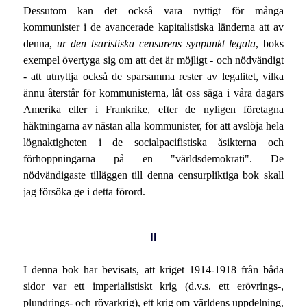
Dessutom kan det också vara nyttigt för många
kommunister i de avancerade kapitalistiska länderna att av
denna,
ur den tsaristiska censurens synpunkt legala
, boks
exempel övertyga sig om att det är möjligt - och nödvändigt
- att utnyttja också de sparsamma rester av legalitet, vilka
ännu återstår för kommunisterna, låt oss säga i våra dagars
Amerika eller i Frankrike, efter de nyligen företagna
häktningarna av nästan alla kommunister, för att avslöja hela
lögnaktigheten i de socialpacifistiska åsikterna och
förhoppningarna på en "världsdemokrati". De
nödvändigaste tilläggen till denna censurpliktiga bok skall
jag försöka ge i detta förord.
II
I denna bok har bevisats, att kriget 1914-1918 från båda
sidor var ett imperialistiskt krig (d.v.s. ett erövrings-,
plundrings- och rövarkrig), ett krig om världens uppdelning,