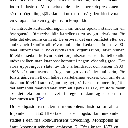
inom industrin. Man betraktade inte längre depressionen
såsom någonting självklart, utan man ansåg den blott vara
en vilopaus före en ny, gynnsam konjunktur.
"Så inträdde kartellbildningen i sin andra epok. I stället för en
övergående företeelse blir kartellerna en av grundvalarna för
hela det ekonomiska livet. De erövrar det ena området efter det
andra, och framför allt råvaruindustrin. Redan i början av 90-
talet utformades i kokssyndikatets organisation, efter vilken
förebild sedan kolsyndikatet organiserades, en kartellteknik,
utöver vilken man knappast kommit i någon väsentlig grad. Det
stora uppsvinget i slutet av 19:e århundradet och krisen 1900-
1903 står, åtminstone i fråga om gruv- och hyttindustrin, för
första gången helt och hållet i kartellernas tecken. Och om detta
då ännu föreföll som någonting nytt, så har det numera ingått i
det allmänna medvetandet som en självklar sak, att stora delar
av det ekonomiska livet i regel undandragits den fria
konkurrensen."[
6*
]
De viktigaste resultaten i monopolens historia är alltså
följande: 1. 1860-1870-talet, - det högsta, kulminerande
stadiet i den fria konkurrensens utveckling. Monopolen är
ännu knappast märkbara embryon. 2. Efter krisen 1873 en