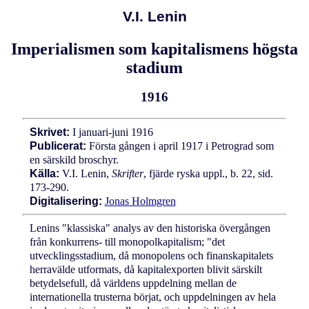
V.I. Lenin
Imperialismen som kapitalismens högsta
stadium
1916
Skrivet:
I januari-juni 1916
Publicerat:
Första gången i april 1917 i Petrograd som
en särskild broschyr.
Källa:
V.I. Lenin,
Skrifter
, fjärde ryska uppl., b. 22, sid.
173-290.
Digitalisering:
Jonas Holmgren
Lenins "klassiska" analys av den historiska övergången
från konkurrens- till monopolkapitalism; "det
utvecklingsstadium, då monopolens och finanskapitalets
herravälde utformats, då kapitalexporten blivit särskilt
betydelsefull, då världens uppdelning mellan de
internationella trusterna börjat, och uppdelningen av hela