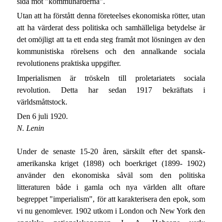
sida mot "kommunarderna".
Utan att ha förstått denna företeelses ekonomiska rötter, utan
att ha värderat dess politiska och samhälleliga betydelse är
det omöjligt att ta ett enda steg framåt mot lösningen av den
kommunistiska rörelsens och den annalkande sociala
revolutionens praktiska uppgifter.
Imperialismen är tröskeln till proletariatets sociala
revolution. Detta har sedan 1917 bekräftats i
världsmåttstock.
Den 6 juli 1920.
N. Lenin
Under de senaste 15-20 åren, särskilt efter det spansk-
amerikanska kriget (1898) och boerkriget (1899- 1902)
använder den ekonomiska såväl som den politiska
litteraturen både i gamla och nya världen allt oftare
begreppet "imperialism", för att karakterisera den epok, som
vi nu genomlever. 1902 utkom i London och New York den