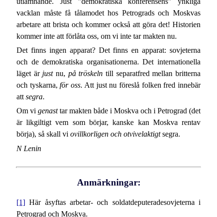
utlämnande. Just "demokratiska konferensens" ynkliga
vacklan måste få tålamodet hos Petrograds och Moskvas
arbetare att brista och kommer också att göra det! Historien
kommer inte att förlåta oss, om vi inte tar makten nu.
Det finns ingen apparat? Det finns en apparat: sovjeterna
och de demokratiska organisationerna. Det internationella
läget är
just
nu,
på tröskeln
till separatfred mellan britterna
och tyskarna,
för oss
. Att just nu föreslå folken fred innebär
att
segra
.
Om vi
genast
tar makten både i Moskva och i Petrograd (det
är likgiltigt vem som börjar, kanske kan Moskva rentav
börja), så skall vi
ovillkorligen och otvivelaktigt
segra.
N Lenin
Anmärkningar:
[1]
Här åsyftas arbetar- och soldatdeputeradesovjeterna i
Petrograd och Moskva.