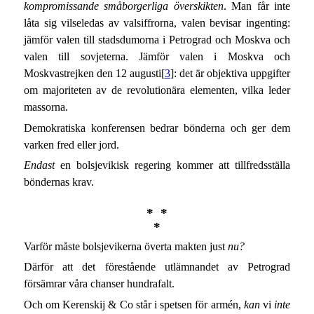
kompromissande småborgerliga överskikten
. Man får inte
låta sig vilseledas av valsiffrorna, valen bevisar ingenting:
jämför valen till stadsdumorna i Petrograd och Moskva och
valen till sovjeterna. Jämför valen i Moskva och
Moskvastrejken den 12 augusti[
3
]: det är objektiva uppgifter
om majoriteten av de revolutionära elementen, vilka leder
massorna.
Demokratiska konferensen bedrar bönderna och ger dem
varken fred eller jord.
Endast
en bolsjevikisk regering kommer att tillfredsställa
böndernas krav.
* *
*
Varför måste bolsjevikerna överta makten just
nu?
Därför att det förestående utlämnandet av Petrograd
försämrar våra chanser hundrafalt.
Och om Kerenskij & Co står i spetsen för armén,
kan
vi
inte