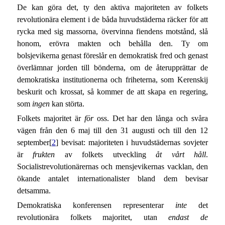
De kan göra det, ty den aktiva majoriteten av folkets
revolutionära element i de båda huvudstäderna räcker för att
rycka med sig massorna, övervinna fiendens motstånd, slå
honom, erövra makten och behålla den. Ty om
bolsjevikerna genast föreslår en demokratisk fred och genast
överlämnar jorden till bönderna, om de återupprättar de
demokratiska institutionerna och friheterna, som Kerenskij
beskurit och krossat, så kommer de att skapa en regering,
som
ingen
kan störta.
Folkets majoritet är
för
oss. Det har den långa och svåra
vägen från den 6 maj till den 31 augusti och till den 12
september[
2
] bevisat: majoriteten i huvudstädernas sovjeter
är
frukten
av folkets utveckling
åt vårt håll
.
Socialistrevolutionärernas och mensjevikernas vacklan, den
ökande antalet internationalister bland dem bevisar
detsamma.
Demokratiska konferensen representerar
inte
det
revolutionära folkets majoritet, utan
endast de