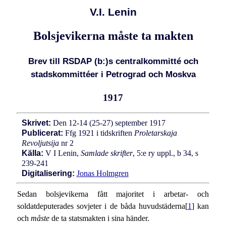
V.I. Lenin
Bolsjevikerna måste ta makten
Brev till RSDAP (b:)s centralkommitté och
stadskommittéer i Petrograd och Moskva
1917
Skrivet:
Den 12-14 (25-27) september 1917
Publicerat:
Ffg 1921 i tidskriften
Proletarskaja
Revoljutsija
nr 2
Källa:
V I Lenin,
Samlade skrifter
, 5:e ry uppl., b 34, s
239-241
Digitalisering:
Jonas Holmgren
Sedan bolsjevikerna fått majoritet i arbetar- och
soldatdeputerades sovjeter i de båda huvudstäderna[
1
] kan
och
måste
de ta statsmakten i sina händer.