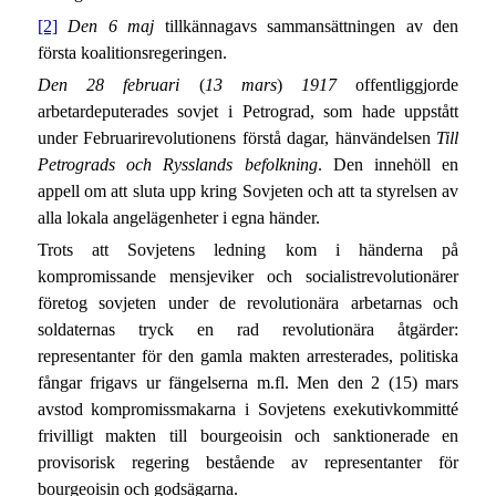
[2]
Den 6 maj
tillkännagavs sammansättningen av den
första koalitionsregeringen.
Den 28 februari
(
13 mars
)
1917
offentliggjorde
arbetardeputerades sovjet i Petrograd, som hade uppstått
under Februarirevolutionens förstå dagar, hänvändelsen
Till
Petrograds och Rysslands befolkning
. Den innehöll en
appell om att sluta upp kring Sovjeten och att ta styrelsen av
alla lokala angelägenheter i egna händer.
Trots att Sovjetens ledning kom i händerna på
kompromissande mensjeviker och socialistrevolutionärer
företog sovjeten under de revolutionära arbetarnas och
soldaternas tryck en rad revolutionära åtgärder:
representanter för den gamla makten arresterades, politiska
fångar frigavs ur fängelserna m.fl. Men den 2 (15) mars
avstod kompromissmakarna i Sovjetens exekutivkommitté
frivilligt makten till bourgeoisin och sanktionerade en
provisorisk regering bestående av representanter för
bourgeoisin och godsägarna.