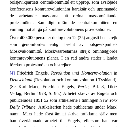
bolsjevikpartiets centralkommitté ett upprop, som avslöjade
konferensens kontrarevolutionära karaktär och uppmanade
de arbetande massorna att ordna massomfattande
protestmöten. Samtidigt utfärdade centralkommittén en
varning mot att gå på kontrarevolutionens provokationer.
Över 400.000 personer deltog den 12 (25) augusti i en strejk
som genomfördes enligt beslut av bolsjevikpartiets
Moskvakommitté. Moskvaarbetarnas strejk omintetgjorde
kontrarevolutionens planer. I en rad andra städer i landet
förekom protestmöten och strejker.
[4]
Friedrich Engels,
Revolution und Konterrevolution in
Deutschland
(Revolution och kontrarevolution i Tyskland).
(Se Karl Marx, Friedrich Engels,
Werke
, Bd. 8, Dietz
Verlag, Berlin 1973, S. 95.) Arbetet skrevs av Engels och
publicerades 1851-52 som artikelserie i tidningen
New York
Daily Tribune
. Artikelserien hade publicerats under Marx'
namn. Marx hade först ämnat skriva artiklarna själv men
han överlämnade arbetet till Engels, eftersom han var