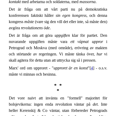
kontakt
med arbetarna och soldaterna, med
massorna
.
Det är fråga om att vårt parti nu på demokratiska
konferensen faktiskt håller
sin egen kongress
, och denna
kongress
måste
(vare sig den vill det eller inte, så måste den)
avgöra
revolutionens öde
.
Det är fråga om att göra
uppgiften
klar för partiet. Den
nuvarande uppgiften måste vara
ett väpnat uppror
i
Petrograd och Moskva (med område), erövring av makten
och störtande av regeringen. Vi måste tänka över,
hur
vi
skall agitera för detta utan att uttrycka sig så i pressen.
Marx' ord om upproret - "
upproret är en konst
"[
4
] - o.s.v.
måste vi minnas och besinna.
* *
*
Det vore naivt att invänta en "formell" majoritet för
bolsjevikerna: ingen enda revolution väntar på
det
. Inte
heller Kerenskij & Co väntar, utan förbereder Petrograds