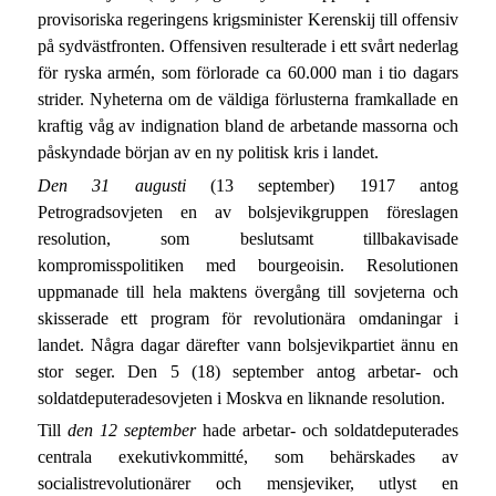
provisoriska regeringens krigsminister Kerenskij till offensiv
på sydvästfronten. Offensiven resulterade i ett svårt nederlag
för ryska armén, som förlorade ca 60.000 man i tio dagars
strider. Nyheterna om de väldiga förlusterna framkallade en
kraftig våg av indignation bland de arbetande massorna och
påskyndade början av en ny politisk kris i landet.
Den 31 augusti
(13 september) 1917 antog
Petrogradsovjeten en av bolsjevikgruppen föreslagen
resolution, som beslutsamt tillbakavisade
kompromisspolitiken med bourgeoisin. Resolutionen
uppmanade till hela maktens övergång till sovjeterna och
skisserade ett program för revolutionära omdaningar i
landet. Några dagar därefter vann bolsjevikpartiet ännu en
stor seger. Den 5 (18) september antog arbetar- och
soldatdeputeradesovjeten i Moskva en liknande resolution.
Till
den 12 september
hade arbetar- och soldatdeputerades
centrala exekutivkommitté, som behärskades av
socialistrevolutionärer och mensjeviker, utlyst en