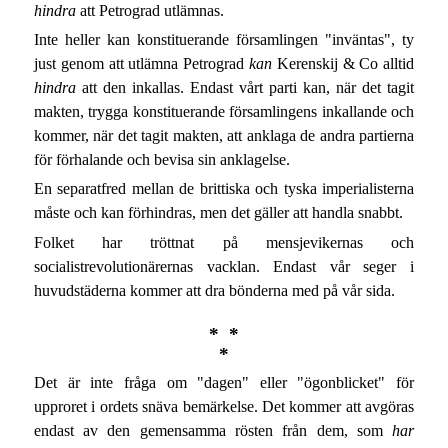
hindra
att Petrograd utlämnas.
Inte heller kan konstituerande församlingen "inväntas", ty
just genom att utlämna Petrograd
kan
Kerenskij & Co alltid
hindra
att den inkallas. Endast vårt parti kan, när det tagit
makten, trygga konstituerande församlingens inkallande och
kommer, när det tagit makten, att anklaga de andra partierna
för förhalande och bevisa sin anklagelse.
En separatfred mellan de brittiska och tyska imperialisterna
måste och kan förhindras, men det gäller att handla snabbt.
Folket har tröttnat på mensjevikernas och
socialistrevolutionärernas vacklan. Endast vår seger i
huvudstäderna kommer att dra bönderna med på vår sida.
* *
*
Det är inte fråga om "dagen" eller "ögonblicket" för
upproret i ordets snäva bemärkelse. Det kommer att avgöras
endast av den gemensamma rösten från dem, som
har