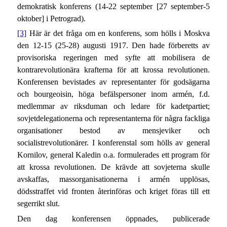
demokratisk konferens (14-22 september [27 september-5
oktober] i Petrograd).
[3]
Här är det fråga om en konferens, som hölls i Moskva
den 12-15 (25-28) augusti 1917. Den hade förberetts av
provisoriska regeringen med syfte att mobilisera de
kontrarevolutionära krafterna för att krossa revolutionen.
Konferensen bevistades av representanter för godsägarna
och bourgeoisin, höga befälspersoner inom armén, f.d.
medlemmar av riksduman och ledare för kadetpartiet;
sovjetdelegationerna och representanterna för några fackliga
organisationer bestod av mensjeviker och
socialistrevolutionärer. I konferenstal som hölls av general
Kornilov, general Kaledin o.a. formulerades ett program för
att krossa revolutionen. De krävde att sovjeterna skulle
avskaffas, massorganisationerna i armén upplösas,
dödsstraffet vid fronten återinföras och kriget föras till ett
segerrikt slut.
Den dag konferensen öppnades, publicerade