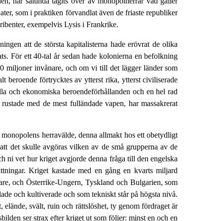
rlden, har sålunda tagits över av monopolherrar vad gäller
ter, som i praktiken förvandlat även de friaste republiker
kribenter, exempelvis Lysis i Frankrike.
ningen att de största kapitalisterna hade erövrat de olika
s. För ett 40-tal år sedan hade kolonierna en befolkning
0 miljoner invånare, och om vi till det lägger länder som
beroende förtrycktes av ytterst rika, ytterst civiliserade
nsiella och ekonomiska beroendeförhållanden och en hel rad
er, rustade med de mest fulländade vapen, har massakrerat
ka monopolens herravälde, denna allmakt hos ett obetydligt
ör att det skulle avgöras vilken av de små grupperna av de
ch ni vet hur kriget avgjorde denna fråga till den engelska
sättningar. Kriget kastade med en gång en kvarts miljard
ånare, och Österrike-Ungern, Tyskland och Bulgarien, som
lade och kultiverade och som tekniskt står på högsta nivå.
 elände, svält, ruin och rättslöshet, ty genom fördraget är
ilden ser strax efter kriget ut som följer: minst en och en