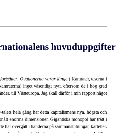
ernationalens huvuduppgifter
ortsätter
.
Ovationerna varar länge
.) Kamrater, teserna i
amraterna) inget väsentligt nytt, eftersom de i hög grad
nder, till Västeuropa. Jag skall därför i min rapport något
0-talets hela gång har detta kapitalismens nya, högsta och
uppnått enorma dimensioner. Gigantiska monopol har trätt i
 de har övergått i händerna på sammanslutningar, karteller,