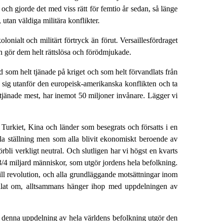
 och gjorde det med viss rätt för femtio år sedan, så länge
utan väldiga militära konflikter.
onialt och militärt förtryck än förut. Versaillesfördraget
ch gör dem helt rättslösa och förödmjukade.
d som helt tjänade på kriget och som helt förvandlats från
lla sig utanför den europeisk-amerikanska konflikten och ta
tjänade mest, har inemot 50 miljoner invånare. Lägger vi
, Turkiet, Kina och länder som besegrats och försatts i en
mla ställning men som alla blivit ekonomiskt beroende av
rbli verkligt neutral. Och slutligen har vi högst en kvarts
1 3/4 miljard människor, som utgör jordens hela befolkning.
ill revolution, och alla grundläggande motsättningar inom
 talat om, alltsammans hänger ihop med uppdelningen av
att denna uppdelning av hela världens befolkning utgör den