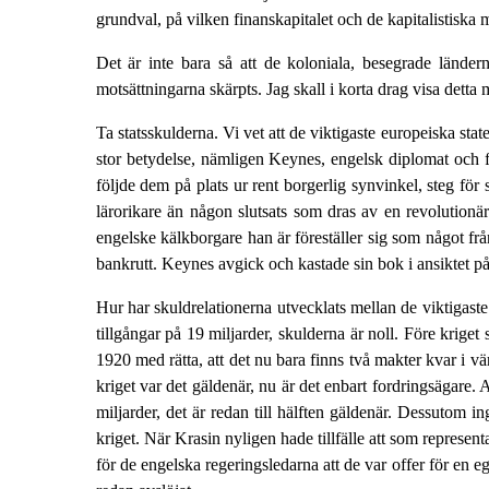
grundval, på vilken finanskapitalet och de kapitalistisk
Det är inte bara så att de koloniala, besegrade ländern
motsättningarna skärpts. Jag skall i korta drag visa dett
Ta statsskulderna. Vi vet att de viktigaste europeiska sta
stor betydelse, nämligen Keynes, engelsk diplomat och f
följde dem på plats ur rent borgerlig synvinkel, steg för
lärorikare än någon slutsats som dras av en revolution
engelske kälkborgare han är föreställer sig som något frå
bankrutt. Keynes avgick och kastade sin bok i ansiktet på
Hur har skuldrelationerna utvecklats mellan de viktigaste 
tillgångar på 19 miljarder, skulderna är noll. Före krig
1920 med rätta, att det nu bara finns två makter kvar i 
kriget var det gäldenär, nu är det enbart fordringsägare. 
miljarder, det är redan till hälften gäldenär. Dessutom i
kriget. När Krasin nyligen hade tillfälle att som represe
för de engelska regeringsledarna att de var offer för en 