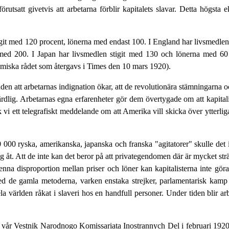
rutsatt givetvis att arbetarna förblir kapitalets slavar. Detta högsta
tigit med 120 procent, lönerna med endast 100. I England har livsmedle
med 200. I Japan har livsmedlen stigit med 130 och lönerna med 60 p
miska rådet som återgavs i Times den 10 mars 1920).
nden att arbetarnas indignation ökar, att de revolutionära stämningarna oc
uthärdlig. Arbetarnas egna erfarenheter gör dem övertygade om att kapital
vi ett telegrafiskt meddelande om att Amerika vill skicka över ytterligar
00 ryska, amerikanska, japanska och franska "agitatorer" skulle det 
ng åt. Att de inte kan det beror på att privategendomen där är mycket st
nna disproportion mellan priser och löner kan kapitalisterna inte gör
med de gamla metoderna, varken enstaka strejker, parlamentarisk kamp 
la världen råkat i slaveri hos en handfull personer. Under tiden blir ar
n vår Vestnik Narodnogo Komissariata Inostrannych Del i februari 1920