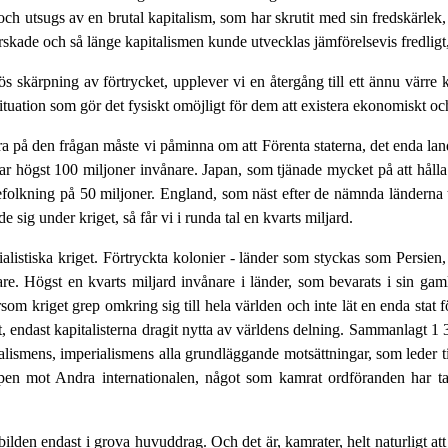
 och utsugs av en brutal kapitalism, som har skrutit med sin fredskärlek,
skade och så länge kapitalismen kunde utvecklas jämförelsevis fredligt, 
 skärpning av förtrycket, upplever vi en återgång till ett ännu värre kol
situation som gör det fysiskt omöjligt för dem att existera ekonomiskt o
ra på den frågan måste vi påminna om att Förenta staterna, det enda lan
os, har högst 100 miljoner invånare. Japan, som tjänade mycket på att hå
befolkning på 50 miljoner. England, som näst efter de nämnda länderna 
e sig under kriget, så får vi i runda tal en kvarts miljard.
erialistiska kriget. Förtryckta kolonier - länder som styckas som Persien
are. Högst en kvarts miljard invånare i länder, som bevarats i sin ga
som kriget grep omkring sig till hela världen och inte lät en enda stat fö
tet, endast kapitalisterna dragit nytta av världens delning. Sammanlagt 
alismens, imperialismens alla grundläggande motsättningar, som leder t
a kampen mot Andra internationalen, något som kamrat ordföranden har
dsbilden endast i grova huvuddrag. Och det är, kamrater, helt naturligt 