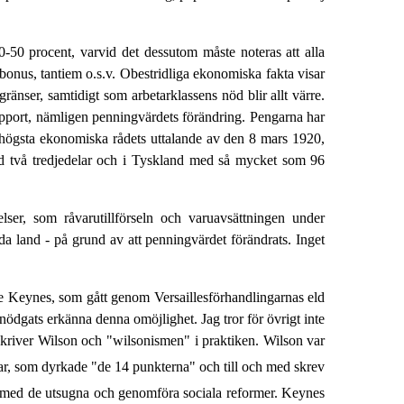
 40-50 procent, varvid det dessutom måste noteras att alla
 bonus, tantiem o.s.v. Obestridliga ekonomiska fakta visar
ränser, samtidigt som arbetarklassens nöd blir allt värre.
apport, nämligen penningvärdets förändring. Pengarna har
en högsta ekonomiska rådets uttalande av den 8 mars 1920,
med två tredjedelar och i Tyskland med så mycket som 96
lser, som råvarutillförseln och varuavsättningen under
enda land - på grund av att penningvärdet förändrats. Inget
mme Keynes, som gått genom Versaillesförhandlingarnas eld
n nödgats erkänna denna omöjlighet. Jag tror för övrigt inte
skriver Wilson och "wilsonismen" i praktiken. Wilson var
ltar, som dyrkade "de 14 punkterna" och till och med skrev
na med de utsugna och genomföra sociala reformer. Keynes