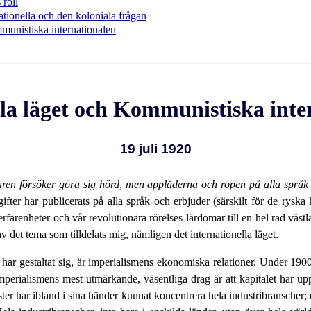
 roll
tionella och den koloniala frågan
mmunistiska internationalen
lla läget och Kommunistiska int
19 juli 1920
aren försöker göra sig hörd
,
men applåderna och ropen på alla språk f
er har publicerats på alla språk och erbjuder (särskilt för de ryska k
rfarenheter och vår revolutionära rörelses lärdomar till en hel rad västlä
v det tema som tilldelats mig, nämligen det internationella läget.
 har gestaltat sig, är imperialismens ekonomiska relationer. Under 190
tt imperialismens mest utmärkande, väsentliga drag är att kapitalet har 
lister har ibland i sina händer kunnat koncentrera hela industribranscher;