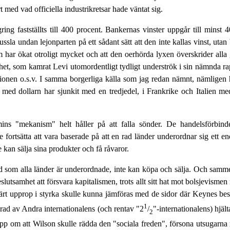
 med vad officiella industrikretsar hade väntat sig.
gring fastställts till 400 procent. Bankernas vinster uppgår till minst
ssla undan lejonparten på ett sådant sätt att den inte kallas vinst, utan
 har ökat otroligt mycket och att den oerhörda lyxen överskrider alla g
het, som kamrat Levi utomordentligt tydligt underströk i sin nämnda r
missionen o.s.v. I samma borgerliga källa som jag redan nämnt, nämlig
 med dollarn har sjunkit med en tredjedel, i Frankrike och Italien 
mins "mekanism" helt håller på att falla sönder. De handelsförbinde
te fortsätta att vara baserade på att en rad länder underordnar sig ett 
 kan sälja sina produkter och få råvaror.
land som alla länder är underordnade, inte kan köpa och sälja. Och sa
slutsamhet att försvara kapitalismen, trots allt sitt hat mot bolsjevisme
närt upprop i styrka skulle kunna jämföras med de sidor där Keynes be
1
rad av Andra internationalens (och rentav "2
/
"-internationalens) hjä
2
opp om att Wilson skulle rädda den "sociala freden", försona utsugar