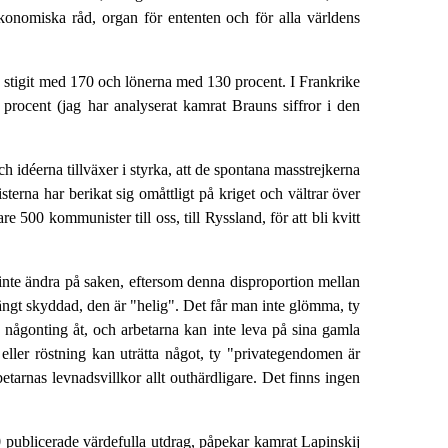
 ekonomiska råd, organ för ententen och för alla världens
n stigit med 170 och lönerna med 130 procent. I Frankrike
rocent (jag har analyserat kamrat Brauns siffror i den
h idéerna tillväxer i styrka, att de spontana masstrejkerna
isterna har berikat sig omåttligt på kriget och vältrar över
e 500 kommunister till oss, till Ryssland, för att bli kvitt
inte ändra på saken, eftersom denna disproportion mellan
rängt skyddad, den är "helig". Det får man inte glömma, ty
a någonting åt, och arbetarna kan inte leva på sina gamla
eller röstning kan uträtta något, ty "privategendomen är
betarnas levnadsvillkor allt outhärdligare. Det finns ingen
 publicerade värdefulla utdrag, påpekar kamrat Lapinskij