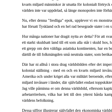
kvarts miljard människor är utsatta för kolonialt förtryck
världen inte var uppdelad, så länge monopolen inte förhär
Nu, efter denna "fredliga" epok, upplever vi en monstruös
har försatt Tyskland och en hel rad besegrade stater i en 
Hur många nationer har dragit nytta av detta? För att sva
ett starkt skuldsatt land till ett som alla står i skuld h
ett grepp om den väldiga asiatiska kontinenten, har en 
därtill de till folkmängden små neutrala stater, som berikad
Där har ni alltså i stora drag världsbilden efter det imp
kolonial ställning - med en och en kvarts miljard invån
Amerika och under kriget alla var militärt beroende, efter
miljard invånare i länder, där självfallet endast toppskik
Jag ville påminna er om denna världsbild, eftersom kapit
arbetarrörelsen, vilka har lett till den ytterst hård
världens befolkning.
Dessa siffror illustrerar självfallet den ekonomiska värl