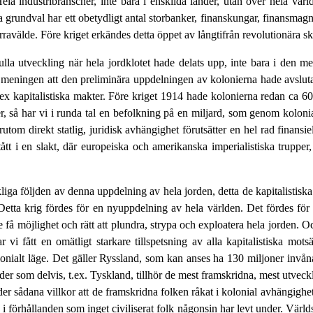
 Hela industribranscher, inte bara i enskilda länder, utan över hela vä
 grundval har ett obetydligt antal storbanker, finanskungar, finansmagna
herravälde. Före kriget erkändes detta öppet av långtifrån revolutionära s
ulla utveckling när hela jordklotet hade delats upp, inte bara i den me
meningen att den preliminära uppdelningen av kolonierna hade avslutat
ex kapitalistiska makter. Före kriget 1914 hade kolonierna redan ca 60
 så har vi i runda tal en befolkning på en miljard, som genom kolonialt 
örutom direkt statlig, juridisk avhängighet förutsätter en hel rad fina
stått i en slakt, där europeiska och amerikanska imperialistiska trupp
liga följden av denna uppdelning av hela jorden, detta de kapitalistis
t. Detta krig fördes för en nyuppdelning av hela världen. Det fördes f
le få möjlighet och rätt att plundra, strypa och exploatera hela jorden. O
 vi fått en omätligt starkare tillspetsning av alla kapitalistiska mot
olonialt läge. Det gäller Ryssland, som kan anses ha 130 miljoner inv
er som delvis, t.ex. Tyskland, tillhör de mest framskridna, mest utveck
r sådana villkor att de framskridna folken råkat i kolonial avhängighet,
 förhållanden som inget civiliserat folk någonsin har levt under. Världsb