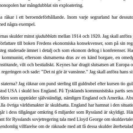
a monopolen har mångdubblat sin exploatering.
a råkar i ett beroendeförhållande. Inom varje segrarland har dessutom 
a med några exempel.
ternas skulder minst
sjudubblats
mellan 1914 och 1920. Jag skall anföra yt
örfattare till boken Fredens ekonomiska konsekvenser, som på sin reger
 steg studerade ämnet i detalj och som ekonom deltog i konferenser. Han
är kommunist, eftersom slutsatserna dras av en känd borgare, en omedg
nstötande, vilt och bestialiskt. Keynes har dragit slutsatsen att Europa
 regeringen och sade: "Det ni gör är vansinne." Jag skall anföra hans si
staterna? Jag räknar om pund sterling till guldrubel efter kursen tio gul
et stod USA i skuld hos England. På Tysklands kommunistiska partis sena
världen som uppträder självständigt, nämligen England och Amerika. Abso
Alla övriga världsmakter är skuldsatta. England har hamnat i den situati
ngår i dess tillgångar omkring 6 miljarder som Ryssland är skyldigt. H
ntant för Rysslands sovjetregering tala med Lloyd George om skuldavtal
egendomlig villfarelse om de räknade med att få dessa skulder återbeta