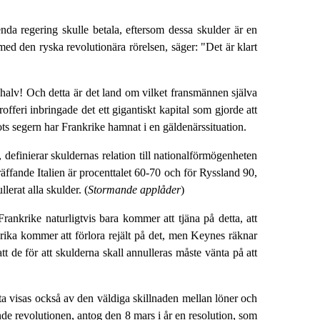
 enda regering skulle betala, eftersom dessa skulder är en
d den ryska revolutionära rörelsen, säger: "Det är klart
n halv! Och detta är det land om vilket fransmännen själva
fferi inbringade det ett gigantiskt kapital som gjorde att
trots segern har Frankrike hamnat i en gäldenärssituation.
definierar skuldernas relation till nationalförmögenheten
ffande Italien är procenttalet 60-70 och för Ryssland 90,
lerat alla skulder. (
Stormande applåder
)
rankrike naturligtvis bara kommer att tjäna på detta, att
erika kommer att förlora rejält på det, men Keynes räknar
t de för att skulderna skall annulleras måste vänta på att
etta visas också av den väldiga skillnaden mellan löner och
nde revolutionen, antog den 8 mars i år en resolution, som