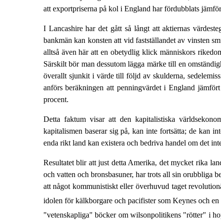
att exportpriserna på kol i England har fördubblats jämfört
I Lancashire har det gått så långt att aktiernas värdeste
bankmän kan konsten att vid fastställandet av vinsten smu
alltså även här att en obetydlig klick människors rikedom
Särskilt bör man dessutom lägga märke till en omständig
överallt sjunkit i värde till följd av skulderna, sedele
anförs beräkningen att penningvärdet i England jämfört
procent.
Detta faktum visar att den kapitalistiska världsekono
kapitalismen baserar sig på, kan inte fortsätta; de kan in
enda rikt land kan existera och bedriva handel om det inte
Resultatet blir att just detta Amerika, det mycket rika 
och vatten och bronsbasuner, har trots all sin orubbliga be
att något kommunistiskt eller överhuvud taget revolutio
idolen för kälkborgare och pacifister som Keynes och en 
"vetenskapliga" böcker om wilsonpolitikens "rötter" i h