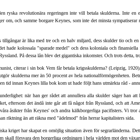
 den ryska revolutionära regeringen inte vill betala skulderna. Inte en
nger om, och samme borgare Keynes, som inte det minsta sympatiserar me
 tillgångar är lika med tre och en halv miljard, dess skulder tio och e
det hade kolossala "sparade medel" och dess koloniala och finansiella ro
ll Ryssland. På dessa lån blev det gigantiska inkomster. Och trots detta, 
st, citerar i sin bok Vem får betala krigsskulderna? (Leipzig, 1920), 
 utgör skulderna mer än 50 procent av hela nationalförmögenheten. Beträ
en tid innan Keynes lilla bok kom ut hade följt hans utmärkta råd - annul
erlighet: när han ger rådet att annullera alla skulder säger han att F
cket, eftersom det ändå inte går att få något från Ryssland, och att Am
a åsikter från Keynes' och andra kälkborgerliga pacifisters. Vi tror at
an riktning än att räkna med "ädelmod" från herrar kapitalisters sida.
istiska kriget har skapat en omöjlig situation även för segrarländerna. D
om skall försvara den borgerliga ordningen i hela världen mot den växa