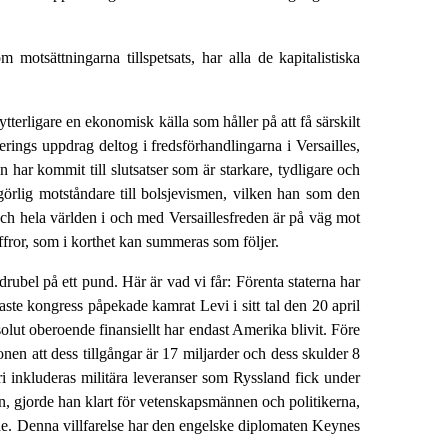
motsättningarna tillspetsats, har alla de kapitalistiska
terligare en ekonomisk källa som håller på att få särskilt
ings uppdrag deltog i fredsförhandlingarna i Versailles,
 har kommit till slutsatser som är starkare, tydligare och
örlig motståndare till bolsjevismen, vilken han som den
 och hela världen i och med Versaillesfreden är på väg mot
ffror, som i korthet kan summeras som följer.
drubel på ett pund. Här är vad vi får: Förenta staterna har
ste kongress påpekade kamrat Levi i sitt tal den 20 april
lut oberoende finansiellt har endast Amerika blivit. Före
onen att dess tillgångar är 17 miljarder och dess skulder 8
äri inkluderas militära leveranser som Ryssland fick under
en, gjorde han klart för vetenskapsmännen och politikerna,
lade. Denna villfarelse har den engelske diplomaten Keynes