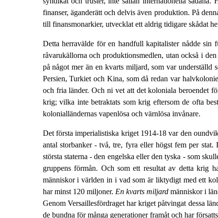
syndikat och truster, inte sällan internationella sådana.
finanser, äganderätt och delvis även produktion. På denna
till finansmonarkier, utvecklat ett aldrig tidigare skådat 
Detta herravälde för en handfull kapitalister nådde sin f
råvarukällorna och produktionsmedlen, utan också i den 
på något mer än en kvarts miljard, som var underställd s
Persien, Turkiet och Kina, som då redan var halvkolonier,
och fria länder. Och ni vet att det koloniala beroendet f
krig; vilka inte betraktats som krig eftersom de ofta be
kolonialländernas vapenlösa och värnlösa invånare.
Det första imperialistiska kriget 1914-18 var den oundvik
antal storbanker - två, tre, fyra eller högst fem per sta
största staterna - den engelska eller den tyska - som skul
gruppens förmån. Och som ett resultat av detta krig har
människor i världen in i vad som är liktydigt med ett k
har minst 120 miljoner.
En kvarts miljard
människor i länd
Genom Versaillesfördraget har kriget påtvingat dessa lände
de bundna för många generationer framåt och har försatts i