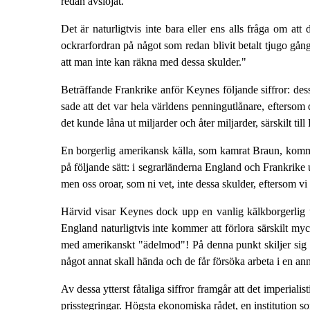
redan avslöjat.
Det är naturligtvis inte bara eller ens alls fråga om att
ockrarfordran på något som redan blivit betalt tjugo gå
att man inte kan räkna med dessa skulder."
Beträffande Frankrike anför Keynes följande siffror: dess
sade att det var hela världens penningutlånare, eftersom 
det kunde låna ut miljarder och åter miljarder, särskilt ti
En borgerlig amerikansk källa, som kamrat Braun, kommuni
på följande sätt: i segrarländerna England och Frankrike
men oss oroar, som ni vet, inte dessa skulder, eftersom vi 
Härvid visar Keynes dock upp en vanlig kälkborgerlig und
England naturligtvis inte kommer att förlora särskilt my
med amerikanskt "ädelmod"! På denna punkt skiljer sig vår
något annat skall hända och de får försöka arbeta i en ann
Av dessa ytterst fåtaliga siffror framgår att det imperial
prisstegringar. Högsta ekonomiska rådet, en institution s