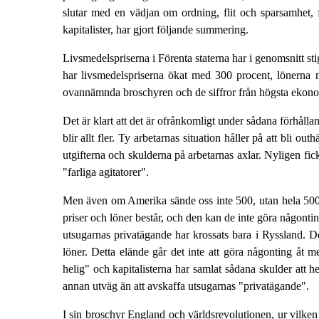
slutar med en vädjan om ordning, flit och sparsamhet, fö
kapitalister, har gjort följande summering.
Livsmedelspriserna i Förenta staterna har i genomsnitt s
har livsmedelspriserna ökat med 300 procent, lönerna 
ovannämnda broschyren och de siffror från högsta ekono
Det är klart att det är ofrånkomligt under sådana förhålla
blir allt fler. Ty arbetarnas situation håller på att bli o
utgifterna och skulderna på arbetarnas axlar. Nyligen fick 
"farliga agitatorer".
Men även om Amerika sände oss inte 500, utan hela 500 0
priser och löner består, och den kan de inte göra någonti
utsugarnas privatägande har krossats bara i Ryssland. De
löner. Detta elände går det inte att göra någonting åt 
helig" och kapitalisterna har samlat sådana skulder att he
annan utväg än att avskaffa utsugarnas "privatägande".
I sin broschyr England och världsrevolutionen, ur vilke