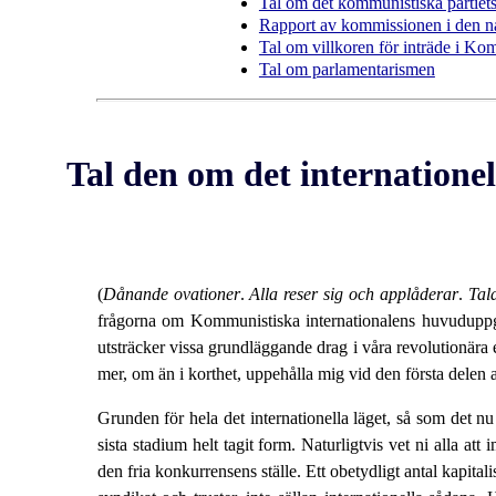
Tal om det kommunistiska partiets
Rapport av kommissionen i den na
Tal om villkoren för inträde i Ko
Tal om parlamentarismen
Tal den om det internatione
(
Dånande ovationer
.
Alla reser sig och applåderar
.
Tal
frågorna om Kommunistiska internationalens huvuduppgift
utsträcker vissa grundläggande drag i våra revolutionära e
mer, om än i korthet, uppehålla mig vid den första delen a
Grunden för hela det internationella läget, så som det nu
sista stadium helt tagit form. Naturligtvis vet ni alla a
den fria konkurrensens ställe. Ett obetydligt antal kapita