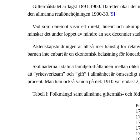
Giftermålstalet är lägst 1891-1900. Därefter ökar det n
den allmänna reallönehöjningen 1900-30.
[9]
Vad som däremot visar ett direkt, lineärt och okompl
minskar det under loppet av mindre än sex decennier stadi
Äktenskapsbildningen är alltså mer känslig för relativ
barnen inte enbart är en ekonomisk belastning för lönearbe
Skillnaderna i stabila familjeförhållanden mellan olik
att ”yrkesverksam” och ”gift” i allmänhet är ömsesidigt u
procent. Man kan också vända på det: 1910 var endast 2,8
Tabell l: Folkmängd samt allmänna giftermåls- och föd
Pe
1
1
1
1
1
1