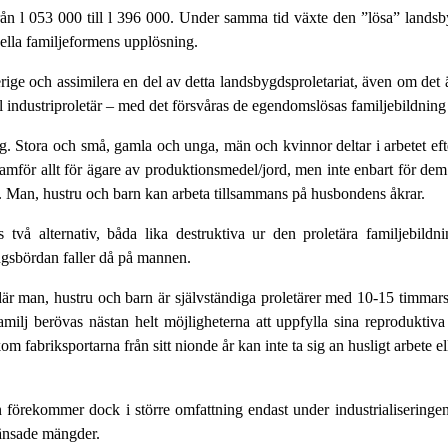
rån l 053 000 till l 396 000. Under samma tid växte den ”lösa” landsb
onella familjeformens upplösning.
verige och assimilera en del av detta landsbygdsproletariat, även om det 
l industriproletär – med det försvåras de egendomslösas familjebildning 
g. Stora och små, gamla och unga, män och kvinnor deltar i arbetet efter
framför allt för ägare av produktionsmedel/jord, men inte enbart för de
upp. Man, hustru och barn kan arbeta tillsammans på husbondens åkrar.
två alternativ, båda lika destruktiva ur den proletära familjebild
ningsbördan faller då på mannen.
milj där man, hustru och barn är självständiga proletärer med 10-15 timm
milj berövas nästan helt möjligheterna att uppfylla sina reproduktiva
akom fabriksportarna från sitt nionde år kan inte ta sig an husligt arbete
n förekommer dock i större omfattning endast under industrialiseringe
ränsade mängder.