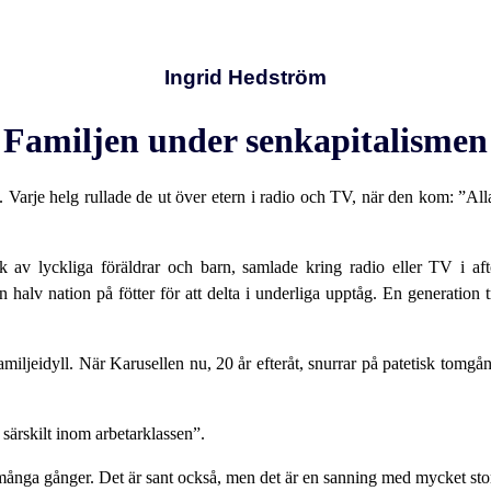
Ingrid Hedström
Familjen under senkapitalismen
 Varje helg rullade de ut över etern i radio och TV, när den kom: ”Al
ik av lyckliga föräldrar och barn, samlade kring radio eller TV i a
alv nation på fötter för att delta i underliga upptåg. En generation t
ljeidyll. När Karusellen nu, 20 år efteråt, snurrar på patetisk tomgång
särskilt inom arbetarklassen”.
många gånger. Det är sant också, men det är en sanning med mycket sto