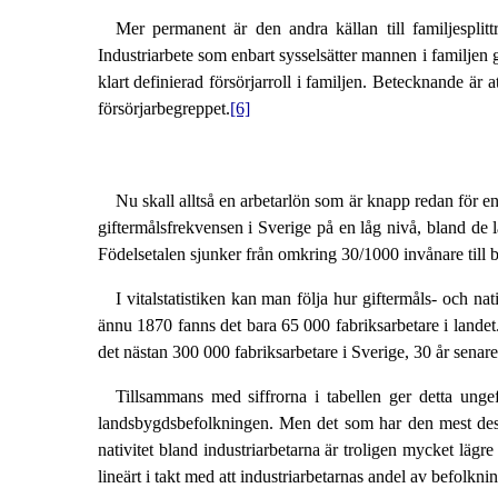
Mer permanent är den andra källan till familjesplittri
Industriarbete som enbart sysselsätter mannen i familjen g
klart definierad försörjarroll i familjen. Betecknande är a
försörjarbegreppet.
[6]
Nu skall alltså en arbetarlön som är knapp redan för en r
giftermålsfrekvensen i Sverige på en låg nivå, bland de 
Födelsetalen sjunker från omkring 30/1000 invånare till 
I vitalstatistiken kan man följa hur giftermåls- och na
ännu 1870 fanns det bara 65 000 fabriksarbetare i landet.
det nästan 300 000 fabriksarbetare i Sverige, 30 år senar
Tillsammans med siffrorna i tabellen ger detta unge
landsbygdsbefolkningen. Men det som har den mest dest
nativitet bland industriarbetarna är troligen mycket lägre
lineärt i takt med att industriarbetarnas andel av befolkni