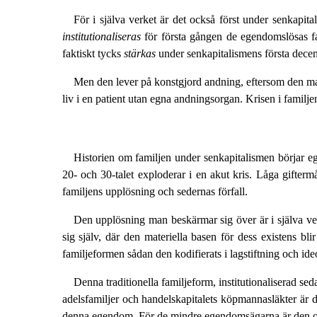
För i själva verket är det också först under senkapi
institutionaliseras
för första gången de egendomslösas fam
faktiskt tycks
stärkas
under senkapitalismens första decen
Men den lever på konstgjord andning, eftersom den mater
liv i en patient utan egna andningsorgan. Krisen i familje
Historien om familjen under senkapitalismen börjar eg
20- och 30-talet exploderar i en akut kris. Låga gifterm
familjens upplösning och sedernas förfall.
Den upplösning man beskärmar sig över är i själva verk
sig själv, där den materiella basen för dess existens bl
familjeformen sådan den kodifierats i lagstiftning och ide
Denna traditionella familjeform, institutionaliserad seda
adelsfamiljer och handelskapitalets köpmannasläkter är d
denna egendom. För de mindre egendomsägarna är den o