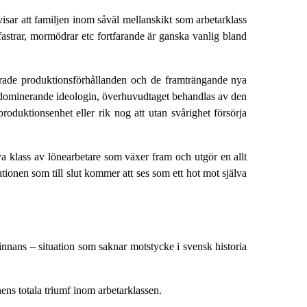
sar att familjen inom såväl mellanskikt som arbetarklass
strar, mormödrar etc fortfarande är ganska vanlig bland
åldrade produktionsförhållanden och de framträngande nya
en dominerande ideologin, överhuvudtaget behandlas av den
roduktionsenhet eller rik nog att utan svårighet försörja
ya klass av lönearbetare som växer fram och utgör en allt
utionen som till slut kommer att ses som ett hot mot själva
innans – situation som saknar motstycke i svensk historia
nens totala triumf inom arbetarklassen.