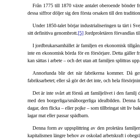
Från 1775 till 1870 växte antalet oberoende bönder f
dessa siffror döljer sig den första orsaken till den traditi
Under 1850-talet börjar industrialiseringen ta tärt i S
sitt definitiva genombrott.
[5]
Jordproletären förvandlas til
I jordbrukarsamhället är familjen en ekonomisk tillgån
inte en ekonomisk börda för en försörjare. Detta gäller 
kan sättas i arbete – och det utan att familjen splittras 
Annorlunda blir det när fabrikerna kommer. Då ges 
fabriksarbetet; eller så gör det det inte, och hela försörj
Det är inte svårt att förstå att familjelivet i den fa
med den borgerliga/småborgerliga idealbilden. Denna fa
dagar, den flicka – eller pojke – som tillbringat sitt liv b
lagar mat eller passar spädbarn.
Denna form av uppsplittring av den proletära familje
kapitalismen längre behov av oskolad arbetskraft i obeg