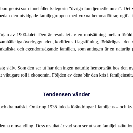
bourgeoisi som innehåller kategorin ”övriga familjemedlemmar”. Det vi
medan den utvidgade familjegruppen med vuxna hemmadöttrar, ogifta fa
början av 1900-talet: Den är resultatet av en motsättning mellan för
 samhälleliga överbyggnaden, kodifieras i lagstiftning, förhärligas i d
iarkaliska och egendomsägande familjen, som antingen är en naturlig p
sig själv. Som den ser ut har den ingen naturlig hemortsrätt hos den n
iktigare roll i ekonomin. Följden av detta blir den kris i familjeinstit
Tendensen vänder
 och dramatiskt. Omkring 1935 inleds förändringar i familjens – och kv
 denna omvandling. Dess resultat är vad som ser ut som familjeinstitutio