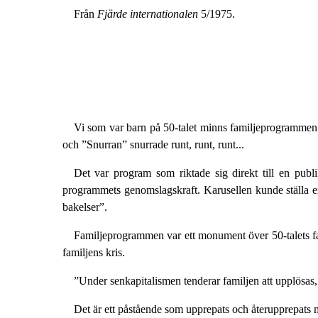
Från
Fjärde internationalen
5/1975.
Vi som var barn på 50-talet minns familjeprogrammen.
och ”Snurran” snurrade runt, runt, runt...
Det var program som riktade sig direkt till en publ
programmets genomslagskraft. Karusellen kunde ställa en h
bakelser”.
Familjeprogrammen var ett monument över 50-talets fami
familjens kris.
”Under senkapitalismen tenderar familjen att upplösas, 
Det är ett påstående som upprepats och återupprepats 