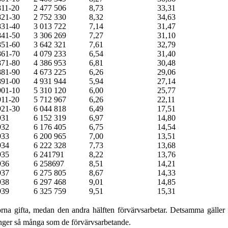
811-20
2 477 506
8,73
33,31
821-30
2 752 330
8,32
34,63
831-40
3 013 722
7,14
31,47
841-50
3 306 269
7,27
31,10
851-60
3 642 321
7,61
32,79
861-70
4 079 233
6,54
31,40
871-80
4 386 953
6,81
30,48
881-90
4 673 225
6,26
29,06
891-00
4 931 944
5,94
27,14
901-10
5 310 120
6,00
25,77
911-20
5 712 967
6,26
22,11
921-30
6 044 818
6,49
17,51
931
6 152 319
6,97
14,80
932
6 176 405
6,75
14,54
933
6 200 965
7,00
13,51
934
6 222 328
7,73
13,68
935
6 241791
8,22
13,76
936
6 258697
8,51
14,21
937
6 275 805
8,67
14,33
938
6 297 468
9,01
14,85
939
6 325 759
9,51
15,31
norna gifta, medan den andra hälften förvärvsarbetar. Detsamma gäller
ger så många som de förvärvsarbetande.