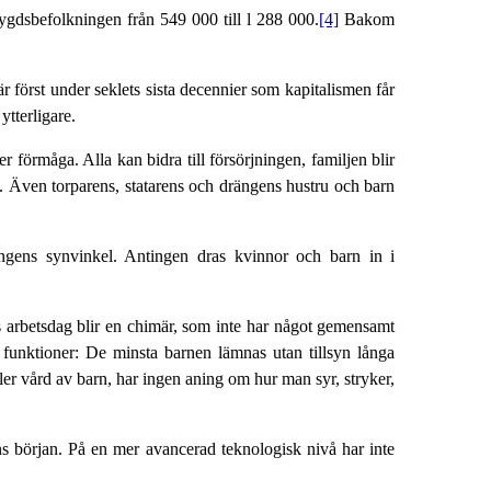
ygdsbefolkningen från 549 000 till l 288 000.
[4]
Bakom
är först under seklets sista decennier som kapitalismen får
ytterligare.
 förmåga. Alla kan bidra till försörjningen, familjen blir
m. Även torparens, statarens och drängens hustru och barn
ningens synvinkel. Antingen dras kvinnor och barn in i
ars arbetsdag blir en chimär, som inte har något gemensamt
 funktioner: De minsta barnen lämnas utan tillsyn långa
 eller vård av barn, har ingen aning om hur man syr, stryker,
ns början. På en mer avancerad teknologisk nivå har inte