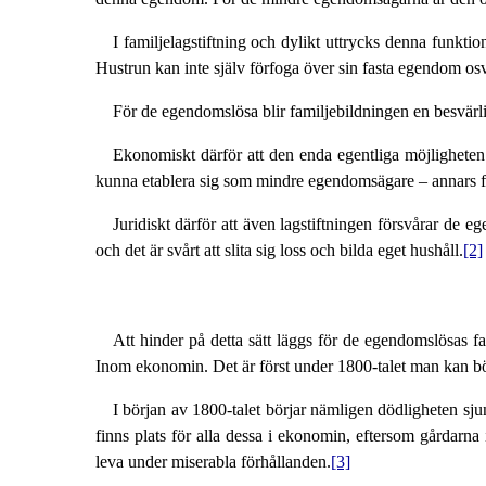
I familjelagstiftning och dylikt uttrycks denna funkti
Hustrun kan inte själv förfoga över sin fasta egendom osv
För de egendomslösa blir familjebildningen en besvärli
Ekonomiskt därför att den enda egentliga möjligheten f
kunna etablera sig som mindre egendomsägare – annars får
Juridiskt därför att även lagstiftningen försvårar de e
och det är svårt att slita sig loss och bilda eget hushåll.
[2]
Att hinder på detta sätt läggs för de egendomslösas fa
Inom ekonomin. Det är först under 1800-talet man kan bö
I början av 1800-talet börjar nämligen dödligheten sju
finns plats för alla dessa i ekonomin, eftersom gårdarna 
leva under miserabla förhållanden.
[3]