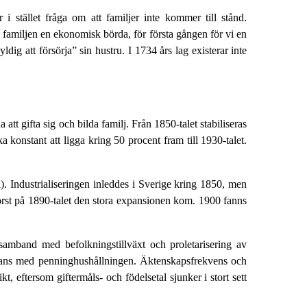
r i stället fråga om att familjer inte kommer till stånd.
ir familjen en ekonomisk börda, för första gången för vi en
ldig att försörja” sin hustru. I 1734 års lag existerar inte
 att gifta sig och bilda familj. Från 1850-talet stabiliseras
konstant att ligga kring 50 procent fram till 1930-talet.
ll). Industrialiseringen inleddes i Sverige kring 1850, men
 först på 1890-talet den stora expansionen kom. 1900 fanns
 samband med befolkningstillväxt och proletarisering av
mmans med penninghushållningen. Äktenskapsfrekvens och
t, eftersom giftermåls- och födelsetal sjunker i stort sett