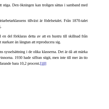
 att stiga. Den ökningen kan troligen sättas i samband med
rbetarklassens tillväxt är födelsetalet. Från 1870-talet
.
n del förklaras detta av att en hustru till skillnad från
 starkare än längtan att reproducera sig.
s sysselsättning i de olika klasserna. Det är då att märka
nnorna. 1930 hade siffran stigit, men inte till mer än tio
farande bara 10,2 procent.
[10]