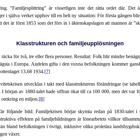
ng. ”Familjesplittring” är visserligen inte det rätta ordet där. Det ä
er i själva verket upphov till en helt ny situation: För första gången bl
tt det är först 1853 som det förs in i äktenskapslagen att mannen är ”sky
Klasstrukturen och familjeupplösningen
äcka för två, tre eller flera personer. Resultat: Folk blir mindre benägna
lägsta i Europa. Andelen gifta i den vuxna befolkningen kommer ganska 
bottenlaget 13,68 1934.
[7]
tivitetskrisen utvecklas i takt med klasstrukturens förändringar (se tabe
 I början av 1880-talet hade siffran ökat till ca 100 000, men det var
e omkring en miljon.
[8]
fär följande bild: Familjekrisen börjar skymta redan på 1830-talet i
ruktiva effekten på familjebildningen är lönearbetets villkor tillsa
 än bland befolkningen i övrigt, inklusive olika proletära landsbygdsskik
ngen växer.