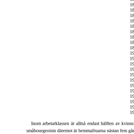
1
1
1
1
1
1
1
1
1
1
1
1
1
1
1
1
1
1
1
1
1
Inom arbetarklassen är alltså endast hälften av kvin
småbourgeoisin däremot är hemmafruarna nästan fem gån