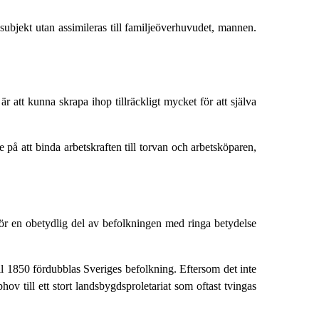
ssubjekt utan assimileras till familjeöverhuvudet, mannen.
 att kunna skrapa ihop tillräckligt mycket för att själva
e på att binda arbetskraften till torvan och arbetsköparen,
tgör en obetydlig del av befolkningen med ringa betydelse
ll 1850 fördubblas Sveriges befolkning. Eftersom det inte
ov till ett stort landsbygdsproletariat som oftast tvingas