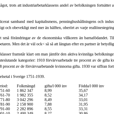
ågot, trots att industriarbetarklassens andel av befolkningen fortsätter
icerat samband med kapitalismens, penninghushållningens och industria
gt och obevekligt med mer än hälften, oberört av varje reallönestegring
t små förändringar av de ekonomiska villkoren än barnafödandet. Till e
taren. Men det är väl ock< så så att längtan efter en partner är betydligt
a klasser framstår klart om man jämför den aktiva kvinnliga befolkningen
teslutande kategorier: 1910 förvärvsarbetade tre procent av de gifta kvi
 procent av de förvärvsarbetande kvinnorna gifta. 1930 var siffran fort
elsetal i Sverige 1751-1939.
riod:
Folkmängd
gifta/l 000 inv
Födda/l 000 inv
751-60
1 862 347
8,99
35,67
761-70
1 982 355
8,52
34,17
771-80
3 042 296
8,49
33,01
781-90
2 158 900
7,88
31,95
791-00
2 282 896
8,55
33,31
801-10
2 400 349
8,27
30,86