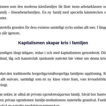
talismen som den moderna kärnfamiljen får fäste inom arbetarklassen 
ilj – lönearbetarfamiljen. En ny familj med speciella kännetecken och 
nier.
iella grunden för dess existens samtidigt rycks undan allt mer. I längde
n slår igenom.
Kapitalismen skapar kris i familjen
entligen långt tidigare, redan i och med kapitalismens genombrott. Då
ålstal, låg och katastrofalt sjunkande nativitet bär vittne om denna kr
et den traditionella borgerliga/småborgerliga familjens upplösning. Kri
ir allt snävare, samtidigt som en ny klass växer fram, vars levnadsför
ologi.
n sekler, är alltså
de privata egendomsägarnas
familj. Såväl hos hantv
en privata egendomen familje-institutionens materiella grundval. Familj
ckså en naturlig produktionsgemenskap.