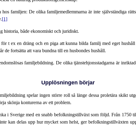
on hos familjen: De olika familjemedlemmarna är inte självständiga rätt
.
[1]
g historia, både ekonomiskt och juridiskt.
ör t ex en dräng och en piga att kunna bilda familj med eget hushåll är
 de fortsätta att vara bundna till en husbondes hushåll.
gendomslösas familjebildning. De olika tjänstehjonsstadgarna är inriktad
Upplösningen börjar
miljebildning spelar ingen större roll så länge dessa proletära skikt u
rja skönja konturerna av ett problem.
nka i Sverige med en snabb befolkningstillväxt som följd. Från 1750 ti
inte kan delas upp hur mycket som helst, ger befolkningstillväxten upph