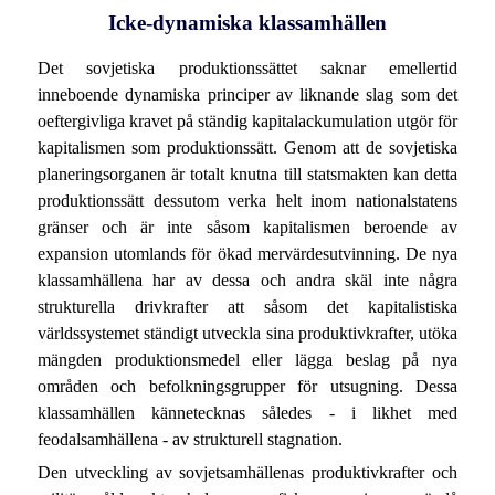
Icke-dynamiska klassamhällen
Det sovjetiska produktionssättet saknar emellertid
inneboende dynamiska principer av liknande slag som det
oeftergivliga kravet på ständig kapitalackumulation utgör för
kapitalismen som produktionssätt. Genom att de sovjetiska
planeringsorganen är totalt knutna till statsmakten kan detta
produktionssätt dessutom verka helt inom nationalstatens
gränser och är inte såsom kapitalismen beroende av
expansion utomlands för ökad mervärdesutvinning. De nya
klassamhällena har av dessa och andra skäl inte några
strukturella drivkrafter att såsom det kapitalistiska
världssystemet ständigt utveckla sina produktivkrafter, utöka
mängden produktionsmedel eller lägga beslag på nya
områden och befolkningsgrupper för utsugning. Dessa
klassamhällen kännetecknas således - i likhet med
feodalsamhällena - av strukturell stagnation.
Den utveckling av sovjetsamhällenas produktivkrafter och