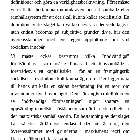
definitioner och göra en verklighetsbeskrivning. Först måste
vi kortfattat bestämma minimikraven hos ett samhälle eller
samhällssystem för att det skall kunna kallas socialistiskt. En
definition av det slaget kan varken bevisas eller vederläggas
utan endast bedömas på subjektiva grunder, d.v.s. hur den
överensstämmer med ens egen uppfattning om vad
socialism innebär.
Vi måste också bestämma vilka "nödvändiga"
förutsättningar som måste finnas i ett klassamhälle -
företrädesvis ett kapitalistiskt - för att en framgångsrik
socialistisk revolution skall kunna äga rum. Det ligger nära
till hands att kalla en sådan bestämning för en teori om
revolutioner överhuvudtaget. Den här angivna definitionen
av "nödvändiga förutsättningar" utgör snarare en
uppsättning teoretiska påståenden som är härledda direkt ur
den marxistiska samhällsteorin. En bestämning av det slaget
kan således rättfärdigas endast i den utsträckning den
överensstämmer med grunderna i marxismens teori om
klassamhällen och klasskamp.