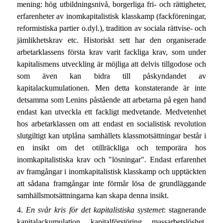
mening: hög utbildningsnivå, borgerliga fri- och rättigheter,
erfarenheter av inomkapitalistisk klasskamp (fackföreningar,
reformistiska partier o.dyl.), tradition av sociala rättvise- och
jämlikhetskrav etc. Historiskt sett har den organiserade
arbetarklassens första krav varit fackliga krav, som under
kapitalismens utveckling är möjliga att delvis tillgodose och
som även kan bidra till påskyndandet av
kapitalackumulationen. Men detta konstaterande är inte
detsamma som Lenins påstående att arbetarna på egen hand
endast kan utveckla ett fackligt medvetande. Medvetenhet
hos arbetarklassen om att endast en socialistisk revolution
slutgiltigt kan utplåna samhällets klassmotsättningar består i
en insikt om det otillräckliga och temporära hos
inomkapitalistiska krav och "lösningar". Endast erfarenhet
av framgångar i inomkapitalistisk klasskamp och upptäckten
att sådana framgångar inte förmår lösa de grundläggande
samhällsmotsättningarna kan skapa denna insikt.
4.
En svår kris för det kapitalistiska systemet
: stagnerande
kapitalackumulation, kapitalförstöring, massarbetslöshet,