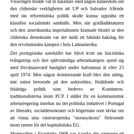
Visserligen trodde väl få åskådare med någon kännedom om
den chilenske verkligheten att UP och Salvador Allende
med sin reformistiska politik skulle kunna upprätta ett
klasslöst socialistiskt samhälle. Men när gorilladiktaturen
och den amerikanska imperialismen kramade blodet ur den
chilenska demokratin var det ändå ett faktiskt bakslag för
den revolutionära kampen i hela Latinamerika.
Det portugisiska samhället
har blivit kvitt sin fascistiska
tvångströja och den självständiga arbetarkampen spred sig
med förvånansvärd hastighet under halvtannat år efter 25
april 1974. Men någon dominerande kraft blev den aldrig,
inte minst beroende på den auktoritära, föråldrade och
felaktiga politik som bedrevs av Komintern-
traditionalisterna inom PCP. I stället för en kommunistisk
arbetarregering innehas nu det politiska initiativet i Portugal
av liberaler, socialdemokrater och högermän som tävlar om
att vinna sina västeuropeiska "storasyskons" förtroende
inom ramen för det kapitalistiska EG.
Majrevolten i Frankrike 1968
var kanske det närmaste ett