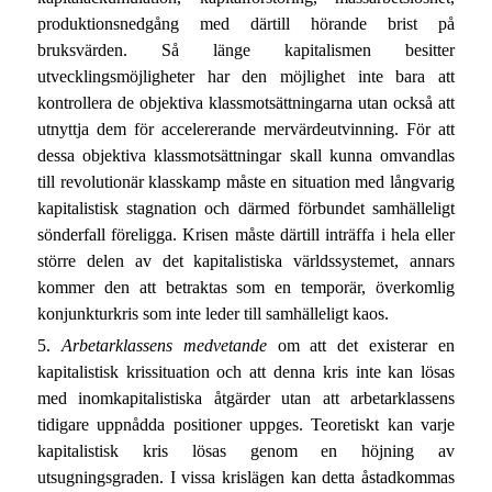
produktionsnedgång med därtill hörande brist på
bruksvärden. Så länge kapitalismen besitter
utvecklingsmöjligheter har den möjlighet inte bara att
kontrollera de objektiva klassmotsättningarna utan också att
utnyttja dem för accelererande mervärdeutvinning. För att
dessa objektiva klassmotsättningar skall kunna omvandlas
till revolutionär klasskamp måste en situation med långvarig
kapitalistisk stagnation och därmed förbundet samhälleligt
sönderfall föreligga. Krisen måste därtill inträffa i hela eller
större delen av det kapitalistiska världssystemet, annars
kommer den att betraktas som en temporär, överkomlig
konjunkturkris som inte leder till samhälleligt kaos.
5.
Arbetarklassens medvetande
om att det existerar en
kapitalistisk krissituation och att denna kris inte kan lösas
med inomkapitalistiska åtgärder utan att arbetarklassens
tidigare uppnådda positioner uppges. Teoretiskt kan varje
kapitalistisk kris lösas genom en höjning av
utsugningsgraden. I vissa krislägen kan detta åstadkommas