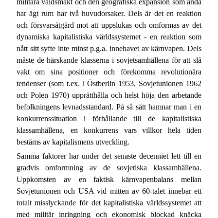
militära våldsmakt och den geografiska expansion som ändå
har ägt rum har två huvudorsaker. Dels är det en reaktion
och försvarsåtgärd mot att uppslukas och omformas av det
dynamiska kapitalistiska världssystemet - en reaktion som
nått sitt syfte inte minst p.g.a. innehavet av kärnvapen. Dels
måste de härskande klasserna i sovjetsamhällena för att slå
vakt om sina positioner och förekomma revolutionära
tendenser (som t.ex. i Östberlin 1953, Sovjetunionen 1962
och Polen 1970) upprätthålla och helst höja den arbetande
befolkningens levnadsstandard. På så sätt hamnar man i en
konkurrenssituation i förhållande till de kapitalistiska
klassamhällena, en konkurrens vars villkor hela tiden
bestäms av kapitalismens utveckling.
Samma faktorer har under det senaste decenniet lett till en
gradvis omformning av de sovjetiska klassamhällena.
Uppkomsten av en faktisk kärnvapenbalans mellan
Sovjetunionen och USA vid mitten av 60-talet innebar ett
totalt misslyckande för det kapitalistiska världssystemet att
med militär inringning och ekonomisk blockad knäcka