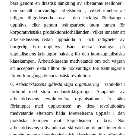
bara genom en drastisk sänkning av arbetarnas reallöner -
den socialt nödvändiga arbetstiden -, vilket innebär att
tidigare tillgodosedda krav i den fackliga lönekampen
upphävs, eller genom tvångsarbete inom ramen för
korporativistiska produktionsförhållanden, vilket innebär att
arbetarklassens redan uppnådda fri- och rättigheter av
borgerlig typ upphävs. Båda dessa lösningar på
kapitalismens kris utgör bakslag för den inomkapitalistiska
klasskampen. Arbetarklassens medvetande om och vägran
att acceptera detta tillhör de nödvändiga förutsättningarna
för en framgångsrik socialistisk revolution.
6.
Arbetarklassens självständiga organisering
- sannolikt i
förbund med stora mellanskiktsgrupper. Skapandet av
arbetarklassens revolutionära organisationer är nära
förknippat med uppkomsten av dess revolutionära
medvetande eftersom båda företeelserna uppstår i den
praktiska kampen mot kapitalismen i kris. När
arbetarklassens strävanden att slå vakt om de positioner den
uppnått genom inomkapitalistisk klasskamp blir oförenlig