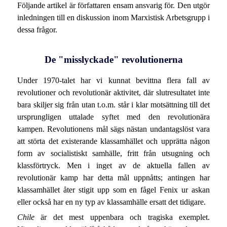
Följande artikel är författaren ensam ansvarig för. Den utgör
inledningen till en diskussion inom Marxistisk Arbetsgrupp i
dessa frågor.
De "misslyckade" revolutionerna
Under 1970-talet har vi kunnat bevittna flera fall av
revolutioner och revolutionär aktivitet, där slutresultatet inte
bara skiljer sig från utan t.o.m. står i klar motsättning till det
ursprungligen uttalade syftet med den revolutionära
kampen. Revolutionens mål sägs nästan undantagslöst vara
att störta det existerande klassamhället och upprätta någon
form av socialistiskt samhälle, fritt från utsugning och
klassförtryck. Men i inget av de aktuella fallen av
revolutionär kamp har detta mål uppnåtts; antingen har
klassamhället åter stigit upp som en fågel Fenix ur askan
eller också har en ny typ av klassamhälle ersatt det tidigare.
Chile
är det mest uppenbara och tragiska exemplet.