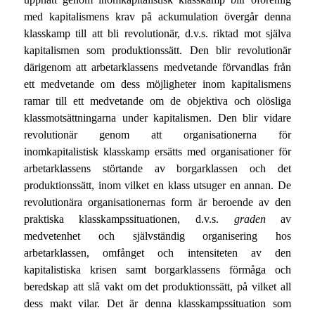
med kapitalismens krav på ackumulation övergår denna
klasskamp till att bli revolutionär, d.v.s. riktad mot själva
kapitalismen som produktionssätt. Den blir revolutionär
därigenom att arbetarklassens medvetande förvandlas från
ett medvetande om dess möjligheter inom kapitalismens
ramar till ett medvetande om de objektiva och olösliga
klassmotsättningarna under kapitalismen. Den blir vidare
revolutionär genom att organisationerna för
inomkapitalistisk klasskamp ersätts med organisationer för
arbetarklassens störtande av borgarklassen och det
produktionssätt, inom vilket en klass utsuger en annan. De
revolutionära organisationernas form är beroende av den
praktiska klasskampssituationen, d.v.s.
graden
av
medvetenhet och självständig organisering hos
arbetarklassen, omfånget och intensiteten av den
kapitalistiska krisen samt borgarklassens förmåga och
beredskap att slå vakt om det produktionssätt, på vilket all
dess makt vilar. Det är denna klasskampssituation som