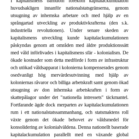
I kapitalismens barndom förekom kapitalackumulation
huvudsakligen innanför nationalstatsgränserna, genom
utsugning av inhemska arbetare och med hjälp av en
språngartad utveckling av produktivkrafterna (den s.k.
industriella revolutionen). Under senare skeden av
kapitalismens utveckling kunde kapitalackumulationen
påskyndas genom att områden med äldre produktionssätt
med våld införlivades i kapitalismens sfär - kolonialism. De
ökade kostnader som detta medförde i form av infrastruktur
och utökad våldsapparat i kolonierna kompenserades genom
osedvanligt hög mervärdesutvinning med hjälp av
koloniernas råvaror och billiga arbetskraft samt genom ökad
utsugning av don inhemska arbetskraften i form av
skattepålagor under det "nationella intressets" täckmantel.
Fortfarande ägde dock merparten av kapitalackumulationen
rum i ett nationalstatssammanhang, och statsmaktens roll
växte genom det ökade behovet av våldsmedel för
konsolidering av kolonialväldena. Denna nationellt baserade
kapitalackumulation parallellt med en växande global