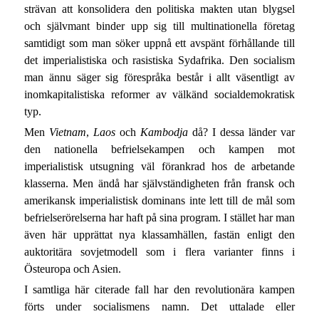
strävan att konsolidera den politiska makten utan blygsel
och självmant binder upp sig till multinationella företag
samtidigt som man söker uppnå ett avspänt förhållande till
det imperialistiska och rasistiska Sydafrika. Den socialism
man ännu säger sig förespråka består i allt väsentligt av
inomkapitalistiska reformer av välkänd socialdemokratisk
typ.
Men
Vietnam
,
Laos
och
Kambodja
då? I dessa länder var
den nationella befrielsekampen och kampen mot
imperialistisk utsugning väl förankrad hos de arbetande
klasserna. Men ändå har självständigheten från fransk och
amerikansk imperialistisk dominans inte lett till de mål som
befrielserörelserna har haft på sina program. I stället har man
även här upprättat nya klassamhällen, fastän enligt den
auktoritära sovjetmodell som i flera varianter finns i
Östeuropa och Asien.
I samtliga här citerade fall har den revolutionära kampen
förts under socialismens namn. Det uttalade eller