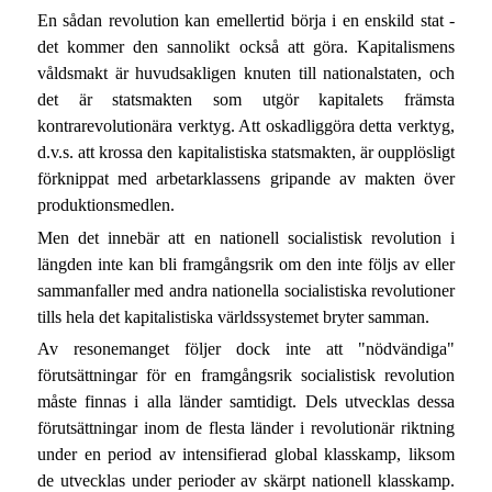
En sådan revolution kan emellertid börja i en enskild stat -
det kommer den sannolikt också att göra. Kapitalismens
våldsmakt är huvudsakligen knuten till nationalstaten, och
det är statsmakten som utgör kapitalets främsta
kontrarevolutionära verktyg. Att oskadliggöra detta verktyg,
d.v.s. att krossa den kapitalistiska statsmakten, är oupplösligt
förknippat med arbetarklassens gripande av makten över
produktionsmedlen.
Men det innebär att en nationell socialistisk revolution i
längden inte kan bli framgångsrik om den inte följs av eller
sammanfaller med andra nationella socialistiska revolutioner
tills hela det kapitalistiska världssystemet bryter samman.
Av resonemanget följer dock inte att "nödvändiga"
förutsättningar för en framgångsrik socialistisk revolution
måste finnas i alla länder samtidigt. Dels utvecklas dessa
förutsättningar inom de flesta länder i revolutionär riktning
under en period av intensifierad global klasskamp, liksom
de utvecklas under perioder av skärpt nationell klasskamp.