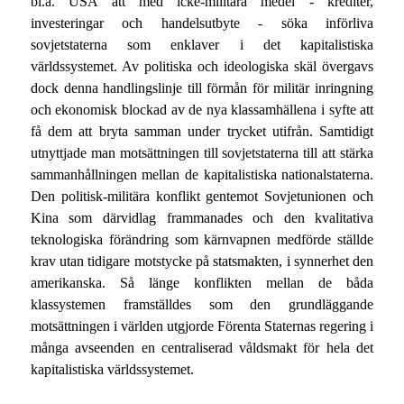
bl.a. USA att med icke-militära medel - krediter,
investeringar och handelsutbyte - söka införliva
sovjetstaterna som enklaver i det kapitalistiska
världssystemet. Av politiska och ideologiska skäl övergavs
dock denna handlingslinje till förmån för militär inringning
och ekonomisk blockad av de nya klassamhällena i syfte att
få dem att bryta samman under trycket utifrån. Samtidigt
utnyttjade man motsättningen till sovjetstaterna till att stärka
sammanhållningen mellan de kapitalistiska nationalstaterna.
Den politisk-militära konflikt gentemot Sovjetunionen och
Kina som därvidlag frammanades och den kvalitativa
teknologiska förändring som kärnvapnen medförde ställde
krav utan tidigare motstycke på statsmakten, i synnerhet den
amerikanska. Så länge konflikten mellan de båda
klassystemen framställdes som den grundläggande
motsättningen i världen utgjorde Förenta Staternas regering i
många avseenden en centraliserad våldsmakt för hela det
kapitalistiska världssystemet.