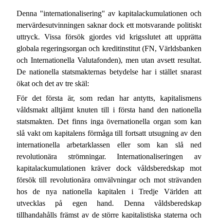
Denna "internationalisering" av kapitalackumulationen och
mervärdesutvinningen saknar dock ett motsvarande politiskt
uttryck. Vissa försök gjordes vid krigsslutet att upprätta
globala regeringsorgan och kreditinstitut (FN, Världsbanken
och Internationella Valutafonden), men utan avsett resultat.
De nationella statsmakternas betydelse har i stället snarast
ökat och det av tre skäl:
För det första är, som redan har antytts, kapitalismens
våldsmakt alltjämt knuten till i första hand den nationella
statsmakten. Det finns inga övernationella organ som kan
slå vakt om kapitalens förmåga till fortsatt utsugning av den
internationella arbetarklassen eller som kan slå ned
revolutionära strömningar. Internationaliseringen av
kapitalackumulationen kräver dock våldsberedskap mot
försök till revolutionära omvälvningar och mot strävanden
hos de nya nationella kapitalen i Tredje Världen att
utvecklas på egen hand. Denna våldsberedskap
tillhandahålls främst av de större kapitalistiska staterna och