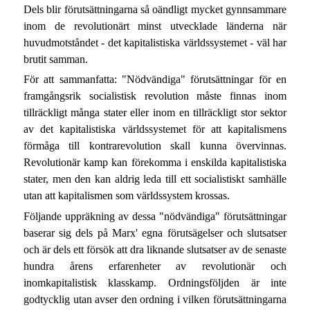
Dels blir förutsättningarna så oändligt mycket gynnsammare
inom de revolutionärt minst utvecklade länderna när
huvudmotståndet - det kapitalistiska världssystemet - väl har
brutit samman.
För att sammanfatta: "Nödvändiga" förutsättningar för en
framgångsrik socialistisk revolution måste finnas inom
tillräckligt många stater eller inom en tillräckligt stor sektor
av det kapitalistiska världssystemet för att kapitalismens
förmåga till kontrarevolution skall kunna övervinnas.
Revolutionär kamp kan förekomma i enskilda kapitalistiska
stater, men den kan aldrig leda till ett socialistiskt samhälle
utan att kapitalismen som världssystem krossas.
Följande uppräkning av dessa "nödvändiga" förutsättningar
baserar sig dels på Marx' egna förutsägelser och slutsatser
och är dels ett försök att dra liknande slutsatser av de senaste
hundra årens erfarenheter av revolutionär och
inomkapitalistisk klasskamp. Ordningsföljden är inte
godtycklig utan avser den ordning i vilken förutsättningarna