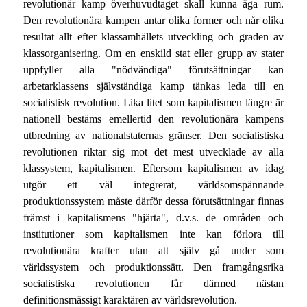
revolutionär kamp överhuvudtaget skall kunna äga rum.
Den revolutionära kampen antar olika former och når olika
resultat allt efter klassamhällets utveckling och graden av
klassorganisering. Om en enskild stat eller grupp av stater
uppfyller alla "nödvändiga" förutsättningar kan
arbetarklassens självständiga kamp tänkas leda till en
socialistisk revolution. Lika litet som kapitalismen längre är
nationell bestäms emellertid den revolutionära kampens
utbredning av nationalstaternas gränser. Den socialistiska
revolutionen riktar sig mot det mest utvecklade av alla
klassystem, kapitalismen. Eftersom kapitalismen av idag
utgör ett väl integrerat, världsomspännande
produktionssystem måste därför dessa förutsättningar finnas
främst i kapitalismens "hjärta", d.v.s. de områden och
institutioner som kapitalismen inte kan förlora till
revolutionära krafter utan att själv gå under som
världssystem och produktionssätt. Den framgångsrika
socialistiska revolutionen får därmed nästan
definitionsmässigt karaktären av världsrevolution.