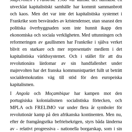
utvecklat kapitalistiskt samhälle har kommit sammanbrott
och kaos. Men det var inte det kapitalistiska systemet i
Frankrike som besvärades av kristendenser, utan snarast den
politiska överbyggnaden som inte hunnit ikapp den
ekonomiska och sociala verkligheten. Med uttunningen och
reformeringen av gaullismen har Frankrike i själva verket
blivit en starkare och mer representativ medlem i det
kapitalistiska världssystemet. Och i stället för att dra
revolutionära lärdomar av sin handfallenhet under
majrevolten har det franska kommunistpartiet fullt ut beträtt
socialdemokratins väg till stöd för den europeiska
kapitalismen.
I
Angola
och
Moçambique
har kampen mot den
portugisiska kolonialismen socialistiska förtecken, och
MPLA och FRELIMO var under flera år symboler för
revolutionär kamp på den afrikanska kontinenten. Men nu,
efter de framgångsrika befrielsekrigen, styrs båda länderna
av - relativt progressiva - nationella borgarskap, som i sin