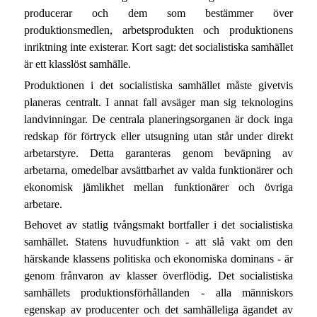
producerar och dem som bestämmer över
produktionsmedlen, arbetsprodukten och produktionens
inriktning inte existerar. Kort sagt: det socialistiska samhället
är ett klasslöst samhälle.
Produktionen i det socialistiska samhället måste givetvis
planeras centralt. I annat fall avsäger man sig teknologins
landvinningar. De centrala planeringsorganen är dock inga
redskap för förtryck eller utsugning utan står under direkt
arbetarstyre. Detta garanteras genom beväpning av
arbetarna, omedelbar avsättbarhet av valda funktionärer och
ekonomisk jämlikhet mellan funktionärer och övriga
arbetare.
Behovet av statlig tvångsmakt bortfaller i det socialistiska
samhället. Statens huvudfunktion - att slå vakt om den
härskande klassens politiska och ekonomiska dominans - är
genom frånvaron av klasser överflödig. Det socialistiska
samhällets produktionsförhållanden - alla människors
egenskap av producenter och det samhälleliga ägandet av