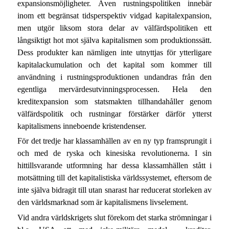
expansionsmöjligheter. Även rustningspolitiken innebär
inom ett begränsat tidsperspektiv vidgad kapitalexpansion,
men utgör liksom stora delar av välfärdspolitiken ett
långsiktigt hot mot själva kapitalismen som produktionssätt.
Dess produkter kan nämligen inte utnyttjas för ytterligare
kapitalackumulation och det kapital som kommer till
användning i rustningsproduktionen undandras från den
egentliga mervärdesutvinningsprocessen. Hela den
kreditexpansion som statsmakten tillhandahåller genom
välfärdspolitik och rustningar förstärker därför ytterst
kapitalismens inneboende kristendenser.
För det tredje har klassamhällen av en ny typ framsprungit i
och med de ryska och kinesiska revolutionerna. I sin
hittillsvarande utformning har dessa klassamhällen stått i
motsättning till det kapitalistiska världssystemet, eftersom de
inte själva bidragit till utan snarast har reducerat storleken av
den världsmarknad som är kapitalismens livselement.
Vid andra världskrigets slut förekom det starka strömningar i