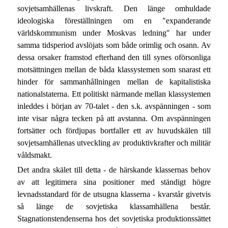
sovjetsamhällenas livskraft. Den länge omhuldade
ideologiska föreställningen om en "expanderande
världskommunism under Moskvas ledning" har under
samma tidsperiod avslöjats som både orimlig och osann. Av
dessa orsaker framstod efterhand den till synes oförsonliga
motsättningen mellan de båda klassystemen som snarast ett
hinder för sammanhållningen mellan de kapitalistiska
nationalstaterna. Ett politiskt närmande mellan klassystemen
inleddes i början av 70-talet - den s.k. avspänningen - som
inte visar några tecken på att avstanna. Om avspänningen
fortsätter och fördjupas bortfaller ett av huvudskälen till
sovjetsamhällenas utveckling av produktivkrafter och militär
våldsmakt.
Det andra skälet till detta - de härskande klassernas behov
av att legitimera sina positioner med ständigt högre
levnadsstandard för de utsugna klasserna - kvarstår givetvis
så länge de sovjetiska klassamhällena består.
Stagnationstendenserna hos det sovjetiska produktionssättet