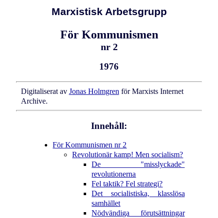
Marxistisk Arbetsgrupp
För Kommunismen
nr 2
1976
Digitaliserat av
Jonas Holmgren
för Marxists Internet
Archive.
Innehåll:
För Kommunismen nr 2
Revolutionär kamp! Men socialism?
De "misslyckade"
revolutionerna
Fel taktik? Fel strategi?
Det socialistiska, klasslösa
samhället
Nödvändiga förutsättningar