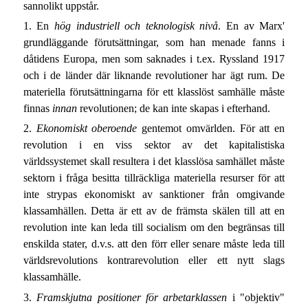
sannolikt uppstår.
1. En
hög industriell och teknologisk nivå
. En av Marx'
grundläggande förutsättningar, som han menade fanns i
dåtidens Europa, men som saknades i t.ex. Ryssland 1917
och i de länder där liknande revolutioner har ägt rum. De
materiella förutsättningarna för ett klasslöst samhälle måste
finnas
innan
revolutionen; de kan inte skapas i efterhand.
2.
Ekonomiskt oberoende
gentemot omvärlden. För att en
revolution i en viss sektor av det kapitalistiska
världssystemet skall resultera i det klasslösa samhället måste
sektorn i fråga besitta tillräckliga materiella resurser för att
inte strypas ekonomiskt av sanktioner från omgivande
klassamhällen. Detta är ett av de främsta skälen till att en
revolution inte kan leda till socialism om den begränsas till
enskilda stater, d.v.s. att den förr eller senare måste leda till
världsrevolutions kontrarevolution eller ett nytt slags
klassamhälle.
3.
Framskjutna positioner för arbetarklassen
i "objektiv"