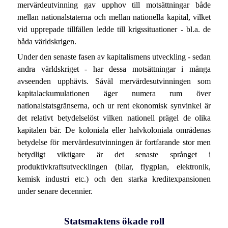
mervärdeutvinning gav upphov till motsättningar både
mellan nationalstaterna och mellan nationella kapital, vilket
vid upprepade tillfällen ledde till krigssituationer - bl.a. de
båda världskrigen.
Under den senaste fasen av kapitalismens utveckling - sedan
andra världskriget - har dessa motsättningar i många
avseenden upphävts. Såväl mervärdesutvinningen som
kapitalackumulationen äger numera rum över
nationalstatsgränserna, och ur rent ekonomisk synvinkel är
det relativt betydelselöst vilken nationell prägel de olika
kapitalen bär. De koloniala eller halvkoloniala områdenas
betydelse för mervärdesutvinningen är fortfarande stor men
betydligt viktigare är det senaste språnget i
produktivkraftsutvecklingen (bilar, flygplan, elektronik,
kemisk industri etc.) och den starka kreditexpansionen
under senare decennier.
Statsmaktens ökade roll