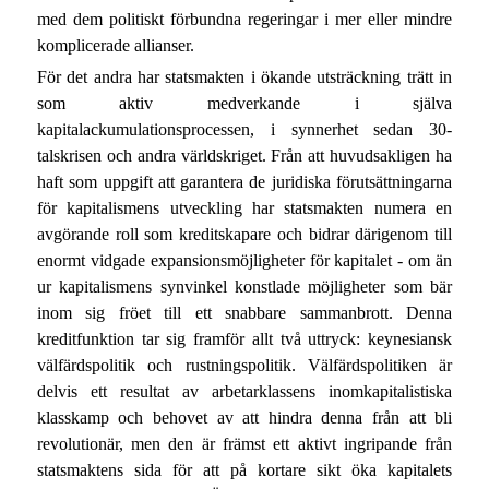
med dem politiskt förbundna regeringar i mer eller mindre
komplicerade allianser.
För det andra har statsmakten i ökande utsträckning trätt in
som aktiv medverkande i själva
kapitalackumulationsprocessen, i synnerhet sedan 30-
talskrisen och andra världskriget. Från att huvudsakligen ha
haft som uppgift att garantera de juridiska förutsättningarna
för kapitalismens utveckling har statsmakten numera en
avgörande roll som kreditskapare och bidrar därigenom till
enormt vidgade expansionsmöjligheter för kapitalet - om än
ur kapitalismens synvinkel konstlade möjligheter som bär
inom sig fröet till ett snabbare sammanbrott. Denna
kreditfunktion tar sig framför allt två uttryck: keynesiansk
välfärdspolitik och rustningspolitik. Välfärdspolitiken är
delvis ett resultat av arbetarklassens inomkapitalistiska
klasskamp och behovet av att hindra denna från att bli
revolutionär, men den är främst ett aktivt ingripande från
statsmaktens sida för att på kortare sikt öka kapitalets