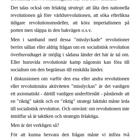
Det talas också om felaktig
strategi
: att låta den nationella
revolutionen gå före världsrevolutionen, att söka efterlikna
tidigare revolutionsmodeller, att köra imperialismen på
porten men släppa in den bakvägen o.s.v.
Men i samband med dessa "misslyckade" revolutioner
berörs sällan eller aldrig frågan om en socialistisk revolution
överhuvudtaget är möjlig i sådana länder det här är tal om.
Eller huruvida revolutionär kamp någonsin kan föra till
socialism om den begränsas till enskilda länder.
I diskussionen om varför den ena eller andra revolutionen
eller revolutionära aktiviteten "misslyckas" är det vanligen
ett axiomatiskt - därtill vanligen underförstått - påstående att
en "riktig" taktik och en "riktig" strategi faktiskt måste leda
till socialistisk revolution. Och omvänt: om revolutionen inte
inträffar så är taktiken och strategin felaktiga.
Men är det verkligen så?
För att kunna besvara den frågan måste vi införa två