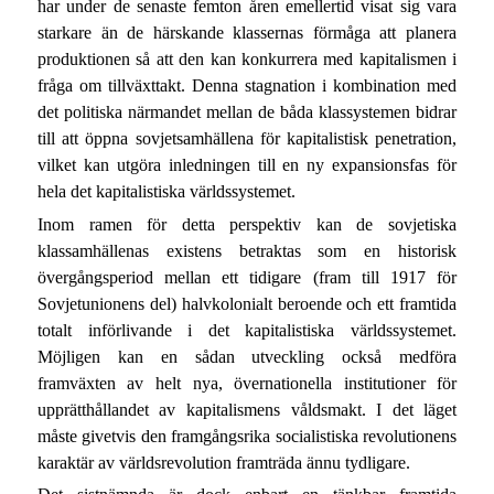
har under de senaste femton åren emellertid visat sig vara
starkare än de härskande klassernas förmåga att planera
produktionen så att den kan konkurrera med kapitalismen i
fråga om tillväxttakt. Denna stagnation i kombination med
det politiska närmandet mellan de båda klassystemen bidrar
till att öppna sovjetsamhällena för kapitalistisk penetration,
vilket kan utgöra inledningen till en ny expansionsfas för
hela det kapitalistiska världssystemet.
Inom ramen för detta perspektiv kan de sovjetiska
klassamhällenas existens betraktas som en historisk
övergångsperiod mellan ett tidigare (fram till 1917 för
Sovjetunionens del) halvkolonialt beroende och ett framtida
totalt införlivande i det kapitalistiska världssystemet.
Möjligen kan en sådan utveckling också medföra
framväxten av helt nya, övernationella institutioner för
upprätthållandet av kapitalismens våldsmakt. I det läget
måste givetvis den framgångsrika socialistiska revolutionens
karaktär av världsrevolution framträda ännu tydligare.