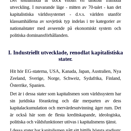
Det sistnämnda är dock enbart en tänkbar framtida
utveckling. I nuvarande läge - mitten av 70-talet - kan det
kapitalistiska världssystemet - d.v.s. världen utanför
klassamhällena av sovjetisk typ indelas i tre kategorier av
nationalstater med avseende på ekonomiskt system och
politiska dominansförhållanden.
I. Industriellt utvecklade, renodlat kapitalistiska
stater.
Hit hör EG-staterna, USA, Kanada, Japan, Australien, Nya
Zeeland, Sverige, Norge, Schweiz, Sydafrika, Finland,
Österrike, Spanien.
Det är i dessa stater som kapitalismen som världssystem har
sin juridiska förankring och där merparten av dess
kapitalackumulation och mervärdesutvinning äger rum. Det
är också här som de flesta kreditskapande, ideologiska,
politiska och våldsfunktioner utövas i kapitalismens tjänst.
I dessa stater har kapitalismen nått sitt hittills högsta stadium;