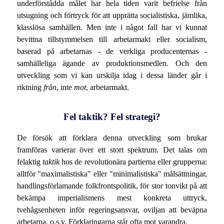
underförstådda målet har hela tiden varit befrielse från
utsugning och förtryck för att upprätta socialistiska, jämlika,
klasslösa samhällen. Men inte i något fall har vi kunnat
bevittna tillstymmelsen till arbetarmakt eller socialism,
baserad på arbetarnas - de verkliga producenternas -
samhälleliga ägande av produktionsmedlen. Och den
utveckling som vi kan urskilja idag i dessa länder går i
riktning
från
, inte
mot
, arbetarmakt.
Fel taktik? Fel strategi?
De försök att förklara denna utveckling som brukar
framföras varierar över ett stort spektrum. Det talas om
felaktig
taktik
hos de revolutionära partierna eller grupperna:
alltför "maximalistiska" eller "minimalistiska" målsättningar,
handlingsförlamande folkfrontspolitik, för stor tonvikt på att
bekämpa imperialismens mest konkreta uttryck,
tvehågsenheten inför regeringsansvar, oviljan att beväpna
arbetarna, o.s.v. Förklaringarna står ofta mot varandra.