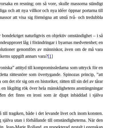
förorsaka en resning; om så vore, skulle massorna ständigt
iga och att nya villkor och nya idéer öppnar portarna till
ssor att visa sig förmögna att utstå två- och tredubbla
r bondekriget naturligtvis en objektiv omständighet – i så
bondeupproret låg i förändringar i byarnas medvetenhet; en
revolutioner genomförs av människor, även om de må vara
kerns uppgift annars vara?
[1]
ironiska” attityd till kompromissledarna som uttryck för en
detta rättesnöre som övertygande. Spinozas princip, ”att
om det rör sig om en historiker, rätten till sin del av tårar
om en likgiltig rök över hela mänsklighetens ansträngningar
 Men det finns en ironi som är djupt inbäddad i själva
 till tragiken, både i det levande livet och inom konsten.
 själva utan i förhållande till omständigheterna. När den
in. Jean-Marie Rolland, en respekterad gestalt i egenskap