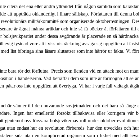
skulle citera det ena eller andra yttrandet från någon samtida som karaktä
gällde att uppträda oklanderligt i finare sällskap. Författaren till denna
n revolutionära militärkommitté som organiserade oktoberresningen. Dess
are år ägnat många artiklar och inte så få böcker åt författaren till d
för bolsjevikpartiet under dessa avgörande år placerade en så hårdnacka
ll evig tystnad vore att i viss utsträckning avsäga sig uppgiften att fasts
med list bibringa sina läsare slutsatser som inte härrör ur fakta. Vi fö
el inte bara rör det förflutna. Precis som fienden vid en attack mot en 
 position i händelserna. Vad beträffar dem som inte är förmögna att se 
åtar oss inte uppgiften att över­tyga. Vi har i varje fall vidtagit åtgärde
nebär vänner till den nuvarande sovjetmakten och det bara så länge de
a ledare. Ingen har emellertid försökt tillbakavisa eller korrigera vå
tt gentemot oss försvara bolsjevikernas roll under oktoberrevolutionen,
at utan endast hur en revolution förbereds, hur den utvecklas och hur d
 statens sida utan en komplicerad organism som i likhet med allt leva