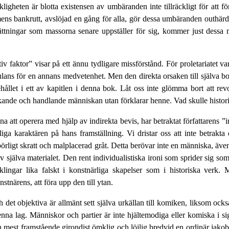
rkligheten är blotta existensen av umbäranden inte tillräckligt för att 
ens bankrutt, avslöjad en gång för alla, gör dessa umbäranden outhärdl
ttningar som massorna senare uppställer för sig, kommer just dessa ma
 faktor” visar på ett ännu tydligare missförstånd. För proletariatet va
imulans för en annans medvetenhet. Men den direkta orsaken till själva 
ehållet i ett av kapitlen i denna bok. Låt oss inte glömma bort att 
kande och handlande människan utan förklarar henne. Vad skulle histori
na att operera med hjälp av indirekta bevis, har betraktat författarens ”
a karaktären på hans framställning. Vi dristar oss att inte betrakta 
lbörligt skratt och malplacerad gråt. Detta berövar inte en människa, även 
av själva materialet. Den rent individua­listiska ironi som sprider sig s
ingar lika falskt i konstnärliga skapelser som i historiska verk.
stnärens, att föra upp den till ytan.
det objektiva är allmänt sett själva urkällan till komiken, liksom också
nna lag. Människor och partier är inte hjältemodiga eller komiska i sig
 mest framstående girondist ömklig och löjlig bredvid en ordinär jakob