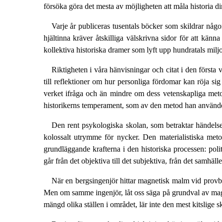
försöka göra det mesta av möjligheten att måla historia dir
Varje år publiceras tusentals böcker som skildrar någ
hjältinna kräver åtskilliga välskrivna sidor för att k
kollektiva historiska dramer som lyft upp hundratals miljo
Riktigheten i våra hänvisningar och citat i den första
till reflektioner om hur personliga fördomar kan röja sig 
verket ifråga och än mindre om dess vetenskapliga metod
historikerns temperament, som av den metod han använde
Den rent psykologiska skolan, som betraktar händelsef
kolossalt utrymme för nycker. Den materialistiska meto
grundläggande krafterna i den historiska processen: poli
går från det objektiva till det subjektiva, från det samhällel
När en bergsingenjör hittar magnetisk malm vid provb
Men om samme ingenjör, låt oss säga på grundval av magn
mängd olika ställen i området, lär inte den mest kitslige