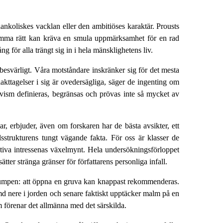
nkoliskes vacklan eller den ambitiöses karaktär. Prousts
 samma rätt kan kräva en smula uppmärksamhet för en rad
 för alla trängt sig in i hela mänsklighetens liv.
 besvärligt. Våra motståndare inskränker sig för det mesta
 iakttagelser i sig är ovedersägliga, säger de ingenting om
ivism definieras, begränsas och prövas inte så mycket av
, erbjuder, även om forskaren har de bästa avsikter, ett
sstrukturens tungt vägande fakta. För oss är klasser de
ektiva intressenas växelmynt. Hela undersökningsförloppet
 sätter stränga gränser för författarens personliga infall.
 slumpen: att öppna en gruva kan knappast rekommenderas.
d nere i jorden och senare faktiskt upptäcker malm på en
m förenar det allmänna med det särskilda.