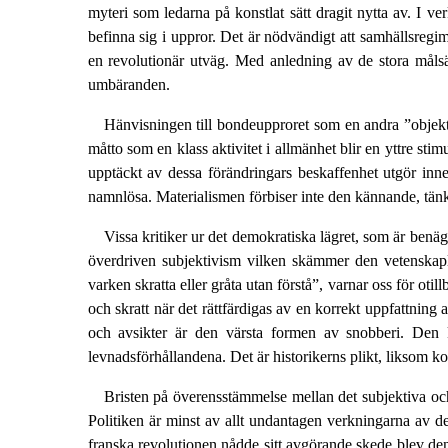
myteri som ledarna på konstlat sätt dragit nytta av. I ve
befinna sig i uppror. Det är nödvändigt att samhällsregim
en revolutionär utväg. Med anledning av de stora målsä
umbäranden.
Hänvisningen till bondeupproret som en andra ”objektiv
måtto som en klass aktivitet i allmänhet blir en yttre st
upptäckt av dessa förändringars beskaffenhet utgör inn
namnlösa. Materialismen förbiser inte den kännande, tän
Vissa kritiker ur det demokratiska lägret, som är benäg
överdriven subjektivism vilken skämmer den vetenskaplig
varken skratta eller gråta utan förstå”, varnar oss för otil
och skratt när det rättfärdigas av en korrekt uppfattning 
och avsikter är den värsta formen av snobberi. Den kl
levnadsförhållandena. Det är historikerns plikt, liksom kon
Bristen på överensstämmelse mellan det subjektiva och 
Politiken är minst av allt undantagen verkningarna av de
franska revolutionen nådde sitt avgörande skede blev den