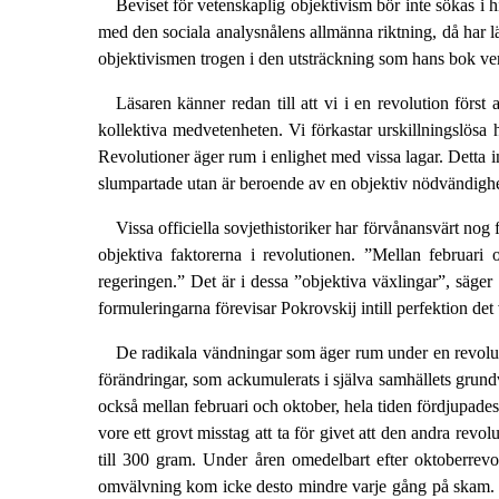
Beviset för vetenskaplig objektivism bör inte sökas i hi
med den sociala analysnålens allmänna riktning, då har läs
objektivismen trogen i den utsträckning som hans bok verk
Läsaren känner redan till att vi i en revolution först
kollektiva medvetenheten. Vi förkastar urskillningslösa h
Revolutioner äger rum i enlighet med vissa lagar. Detta 
slumpartade utan är beroende av en objektiv nödvändighet
Vissa officiella sovjethistoriker har förvånansvärt nog f
objektiva faktorerna i revolutionen. ”Mellan februar
regeringen.” Det är i dessa ”objektiva växlingar”, säge
formuleringarna förevisar Pokrovskij intill perfektion de
De radikala vändningar som äger rum under en revoluti
förändringar, som ackumulerats i själva samhällets grun
också mellan februari och oktober, hela tiden fördjupade
vore ett grovt misstag att ta för givet att den andra re
till 300 gram. Under åren omedelbart efter oktoberrevo
omvälvning kom icke desto mindre varje gång på skam. 