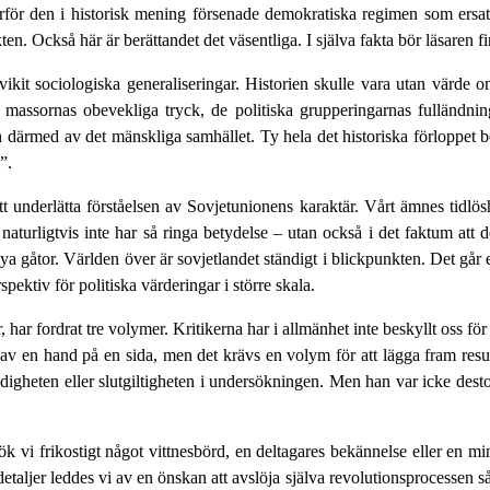
för den i historisk mening försenade demokratiska regimen som ersatte
. Också här är berättandet det väsentliga. I själva fakta bör läsaren finn
dvikit sociologiska generaliseringar. Historien skulle vara utan värde
, massornas obevekliga tryck, de politiska grupperingarnas fulländning
h därmed av det mänskliga samhället. Ty hela det historiska förloppet be
”.
t underlätta förståelsen av Sovjet­unionens karaktär. Vårt ämnes tidlös
 naturligtvis inte har så ringa betydelse – utan också i det faktum a
 gåtor. Världen över är sovjetlandet ständigt i blickpunkten. Det går eme
pektiv för politiska värderingar i större skala.
 har fordrat tre volymer. Kritikerna har i allmänhet inte beskyllt oss för
to av en hand på en sida, men det krävs en volym för att lägga fram r
tändigheten eller slutgiltigheten i undersök­ningen. Men han var icke de
ök vi frikostigt något vittnesbörd, en deltagares bekännelse eller en min
taljer leddes vi av en önskan att avslöja själva revolutionsprocessen så 