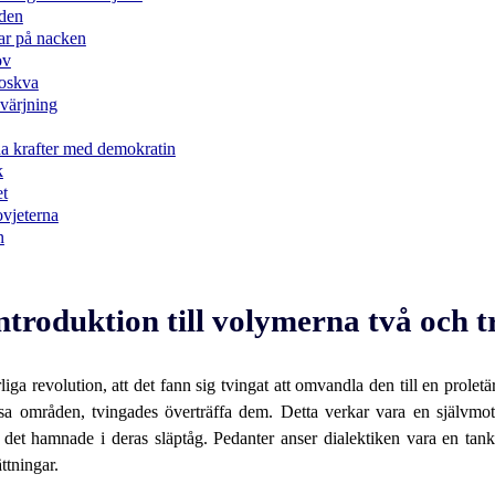
aden
tar på nacken
ov
Moskva
värjning
na krafter med demokratin
k
et
ovjeterna
n
ntroduktion till volymerna två och t
iga revolution, att det fann sig tvingat att omvandla den till en prolet
issa områden, tvingades överträffa dem. Detta verkar vara en självmot
tt det hamnade i deras släptåg. Pedanter anser dialektiken vara en tan
ttningar.