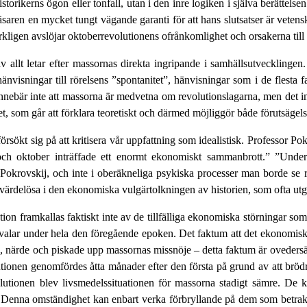
storikerns ögon eller tonfall, utan i den inre logiken i själva berättels
aren en mycket tungt vägande garanti för att hans slutsatser är vetenskap
ligen avslöjar oktober­revolutionens ofrånkomlighet och orsakerna till 
 av allt letar efter massornas direkta ingripande i samhällsutvecklinge
änvisningar till rörelsens ”spontanitet”, hänvisningar som i de flesta f
innebär inte att massorna är medvetna om revolutionslagarna, men det in
, som går att förklara teoretiskt och därmed möjliggör både förutsägels
örsökt sig på att kritisera vår upp­fattning som idealistisk. Professor Pok
i och oktober inträffade ett enormt ekonomiskt sammanbrott.” ”Und
r Pokrovskij, och inte i oberäkneliga psykiska processer man borde se 
t värdelösa i den ekonomiska vulgärtolkningen av historien, som ofta utge
on framkallas faktiskt inte av de tillfälliga ekonomiska störningar so
dvalar under hela den föregående epoken. Det faktum att det ekonomis
s, närde och piskade upp massornas missnöje – detta faktum är oveders
volutionen genomfördes åtta månader efter den första på grund av att br
lutionen blev livsmedels­situationen för massorna stadigt sämre. De 
Denna omständighet kan enbart verka förbryllande på dem som betrakt