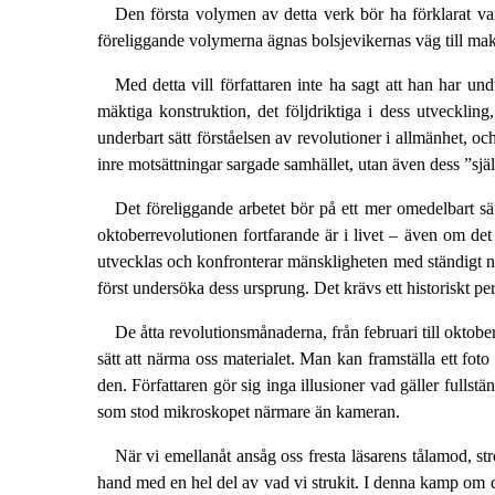
Den första volymen av detta verk bör ha förklarat var
föreliggande volymerna ägnas bolsjevikernas väg till makten
Med detta vill författaren inte ha sagt att han har un
mäktiga konstruktion, det följdriktiga i dess utveckling
underbart sätt förståelsen av revolutioner i allmänhet, oc
inre motsättningar sargade samhället, utan även dess ”själ
Det föreliggande arbetet bör på ett mer omedelbart sät
oktoberrevolutionen fortfarande är i livet – även om det
utvecklas och konfronterar mänskligheten med ständigt nya
först undersöka dess ursprung. Det krävs ett historiskt pers
De åtta revolutionsmånaderna, från februari till oktober,
sätt att närma oss materialet. Man kan framställa ett fo
den. Författaren gör sig inga illusioner vad gäller fulls
som stod mikroskopet närmare än kameran.
När vi emellanåt ansåg oss fresta läsarens tålamod, str
hand med en hel del av vad vi strukit. I denna kamp om de