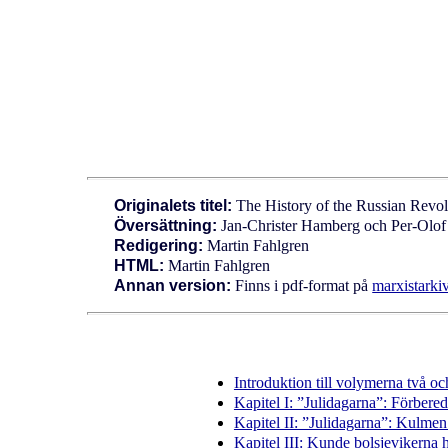
Originalets titel:
The History of the Russian Revol
Översättning:
Jan-Christer Hamberg och Per-Olo
Redigering:
Martin Fahlgren
HTML:
Martin Fahlgren
Annan version:
Finns i pdf-format på
marxistarkiv
Introduktion till volymerna två oc
Kapitel I: ”Julidagarna”: Förbere
Kapitel II: ”Julidagarna”: Kulmen 
Kapitel III: Kunde bolsjevikerna h