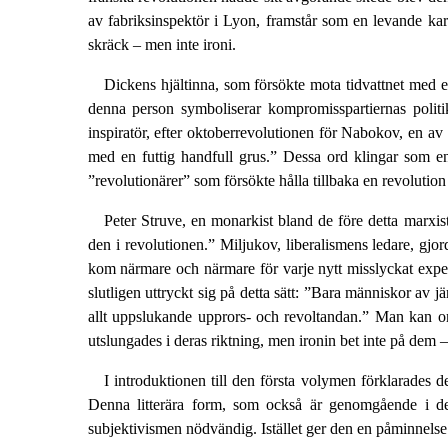
av fabriksinspektör i Lyon, framstår som en levande ka
skräck – men inte ironi.
Dickens hjältinna, som försökte mota tidvattnet med 
denna person symboliserar kompromisspartiernas politik
inspiratör, efter oktoberrevolutionen för Nabokov, en av d
med en futtig handfull grus.” Dessa ord klingar som en
”revolutionärer” som försökte hålla tillbaka en revolution
Peter Struve, en monarkist bland de före detta marxi
den i revolutionen.” Miljukov, liberalismens ledare, gjo
kom närmare och närmare för varje nytt misslyckat exper
slutligen uttryckt sig på detta sätt: ”Bara människor av 
allt uppslukande upprors- och revoltandan.” Man kan o
utslungades i deras riktning, men ironin bet inte på dem – d
I introduktionen till den första volymen förklarades de
Denna litterära form, som också är genomgående i den
subjektivismen nödvändig. Istället ger den en påminnelse