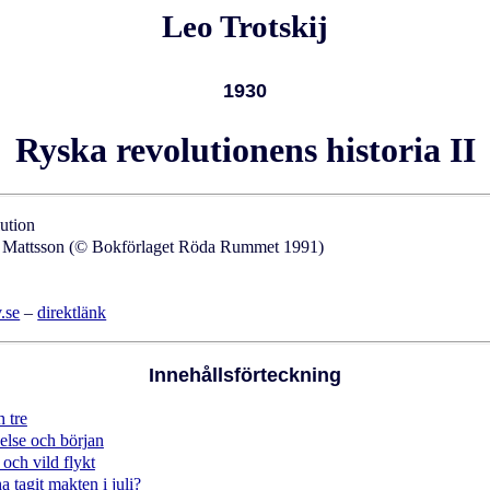
Leo Trotskij
1930
Ryska revolutionens historia II
ution
f Mattsson (© Bokförlaget Röda Rummet 1991)
.se
–
direktlänk
Innehållsförteckning
h tre
delse och början
och vild flykt
a tagit makten i juli?