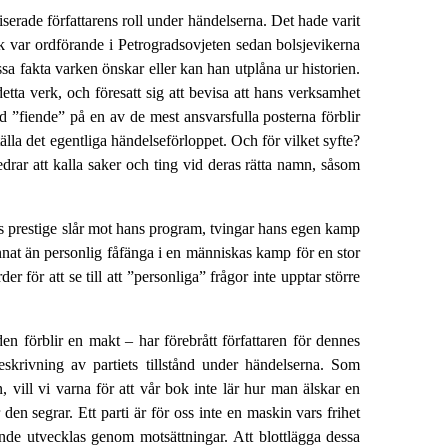
riserade författarens roll under händelserna. Det hade varit
 bok var ordförande i Petrogradsovjeten sedan bolsjevikerna
a fakta varken önskar eller kan han utplåna ur historien.
etta verk, och föresatt sig att bevisa att hans verksamhet
d ”fiende” på en av de mest ansvarsfulla posterna förblir
tälla det egentliga händelseförloppet. Och för vilket syfte?
redrar att kalla saker och ting vid deras rätta namn, såsom
mans prestige slår mot hans program, tvingar hans egen kamp
annat än personlig fåfänga i en människas kamp för en stor
r för att se till att ”personliga” frågor inte upptar större
n förblir en makt – har förebrått författaren för dennes
r beskrivning av partiets tillstånd under händelserna. Som
 vill vi varna för att vår bok inte lär hur man älskar en
en segrar. Ett parti är för oss inte en maskin vars frihet
nde utvecklas genom motsättningar. Att blottlägga dessa