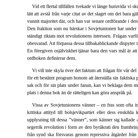
Vid ett flertal tillfällen tvekade vi länge huruvida vi 
lätt att avstå från varje citat av det slaget om det bara 
vunnit majoritet där, och han var senare ordförande i de
Den fraktion som nu härskar i Sovjetunionen har under sen
ständigt riktats mot revolutionens intressen. Frågan var
obesvarad. Att förpassa dessa tillbakablickande dispyter ti
En föregiven osjälviskhet tjänar bara den vars mål är att 
ordboken definierar dem.
Vi vill inte skyla över det faktum att frågan för vår d
för ett bestämt program honom att återställa sin faktiska
sak och för sin plats under fanan, kan vi beklaga dem men p
plats i denna bok än de rätteligen kan göra anspråk på.
Vissa av Sovjetunionens vänner – en fras som ofta in
kritiska attityd till bolsjevikpartiet eller dess enskild
upplysning till dessa ”vänner”, som känner sig kallade a
segerrik revolution i form av den byråkrati den frambring
från synd ska försvaras genom repressiva åtgärder från