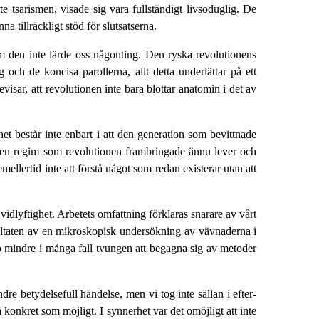
 tsarismen, visade sig vara fullständigt livsoduglig. De
a tillräckligt stöd för slutsatserna.
 om den inte lärde oss någonting. Den ryska revolutionens
 och de koncisa parollerna, allt detta underlättar på ett
visar, att revolutionen inte bara blottar anatomin i det av
het består inte enbart i att den generation som bevittnade
tt den regim som revolutionen frambringade ännu lever och
llertid inte att förstå något som redan existerar utan att
 vidlyftighet. Arbetets omfattning förklaras snarare av vårt
esultaten av en mikroskopisk undersökning av vävnaderna i
sto mindre i många fall tvungen att begagna sig av metoder
dre betydelsefull händelse, men vi tog inte sällan i efter­
konkret som möjligt. I synnerhet var det omöjligt att inte