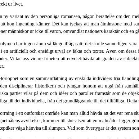
ekt ur livet.
on ny variant av den personliga romansen, någon berättelse om den mela
änna att hon ingenting känner. Det kan tyckas att man åtminstone med
ner människor ur icke-tillvaron, omvandlat nationers karaktär och en gång
 volymen har ingen ännu så länge ifrågasatt: det skulle sannerligen vara
i ett artificiellt och ensidigt urval av fakta och texter. Även om dessa
er. Vi tar oss vidare friheten att envetet hävda att graden av subjekt
r.
örloppet som en sammanflätning av enskilda individers fria handlingar
den disciplinerar historikern och tvingar honom att utgå från samhäll
tiska partier vilar på dem och idéer och paroller framstår som de obj
iga till det individuella, från det grundläggande till det tillfälliga. Detta
orrning i ett outforskat område kan man alltid hävda att det var rena
etnålens avvikelser, kommer till slutsatsen att en malmåder ligger göm
 skeptiker våga hänvisa till slumpen. Vad som övertygar är det system so