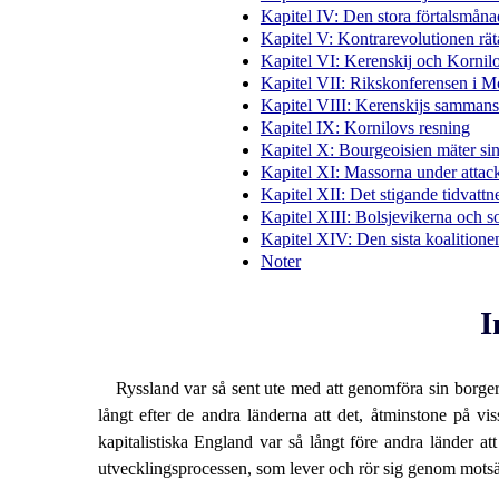
Kapitel IV: Den stora förtalsmån
Kapitel V: Kontrarevolutionen rä
Kapitel VI: Kerenskij och Kornil
Kapitel VII: Rikskonferensen i 
Kapitel VIII: Kerenskijs sammans
Kapitel IX: Kornilovs resning
Kapitel X: Bourgeoisien mäter si
Kapitel XI: Massorna under attac
Kapitel XII: Det stigande tidvattn
Kapitel XIII: Bolsjevikerna och s
Kapitel XIV: Den sista koalitione
Noter
I
Ryssland var så sent ute med att genomföra sin borgerl
långt efter de andra länderna att det, åtminstone på v
kapitalistiska England var så långt före andra länder a
utvecklings­processen, som lever och rör sig genom motsä