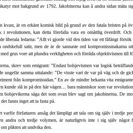
rikatyr mot bakgrund av 1792. Jakobinerna kan å andra sidan mäta sig
en kvast, är en erkänt komisk bild på grund av den fatala bristen på
 i revolutionen, kan detta förefalla vara en omåttlig överdrift. Och
e liberala ledarna: ”Allt vi gjorde vid den tiden var ett fåfängt försök
 ondskefull satir, men de är de sannaste ord kompromissmakarna uttal
 med grus vore att plundra verkligheten och förråda objektivismen till f
sterna, skrev som emigrant: ”Endast bolsjevismen var logisk beträffan
rde ungefär samma uttalande: ”De visste vart de var på väg och de gick
iment från kompromissidan.” En av de mindre bekanta vita emigranterna
järn kunde slå in på den här vägen… bara människor som var revolutionärer
m bolsjevikerna säga det som ovan blev sagt om jakobinerna. De mots
et fanns inget att ta fasta på.
t varför författaren ansåg det lämpligt att tala om sig själv i tredje p
 andra och tredje volymen, är naturligtvis inte i sig själv något 
 om plikten att undvika den.