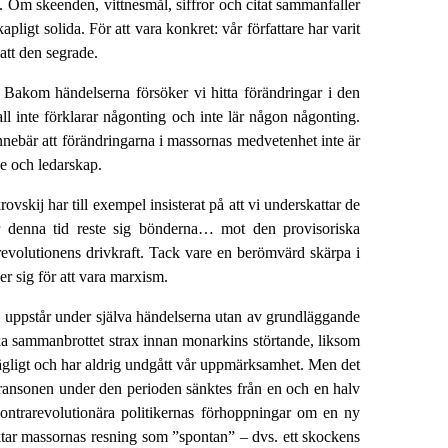
en. Om skeenden, vittnesmål, siffror och citat sammanfaller
ligt solida. För att vara konkret: vår författare har varit
att den segrade.
n. Bakom händelserna försöker vi hitta förändringar i den
all inte förklarar någonting och inte lär någon någonting.
nebär att förändringarna i massornas med­vetenhet inte är
e och ledarskap.
rovskij har till exempel insisterat på att vi underskattar de
er denna tid reste sig bönderna… mot den provisoriska
revolutionens drivkraft. Tack vare en berömvärd skärpa i
r sig för att vara marxism.
m uppstår under själva händelserna utan av grundläggande
ka sammanbrottet strax innan monarkins störtande, liksom
ägligt och har aldrig undgått vår uppmärk­samhet. Men det
ödransonen under den perioden sänktes från en och en halv
kontrarevolutionära politikernas förhoppningar om en ny
ar massornas resning som ”spontan” – dvs. ett skockens