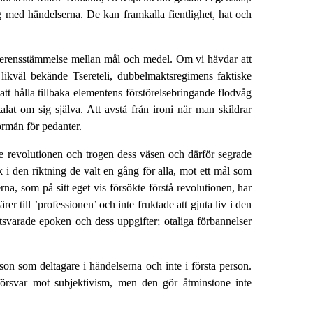
 med händelserna. De kan framkalla fientlighet, hat och
 överensstämmelse mellan mål och medel. Om vi hävdar att
 likväl bekände Tsereteli, dubbelmaktsregimens faktiske
 att hålla tillbaka elementens förstörelsebringande flodvåg
at om sig själva. Att avstå från ironi när man skildrar
örmån för pedanter.
de revolutionen och trogen dess väsen och därför segrade
 i den riktning de valt en gång för alla, mot ett mål som
, som på sitt eget vis försökte förstå revolutionen, har
 till ’professionen’ och inte fruktade att gjuta liv i den
varade epoken och dess uppgifter; otaliga förbannelser
erson som deltagare i händelserna och inte i första person.
försvar mot subjektivism, men den gör åtminstone inte