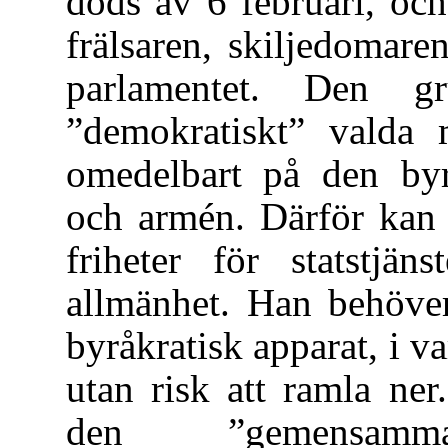
döds av 6 februari, oc
frälsaren, skiljedomare
parlamentet. Den g
”demokratiskt” valda m
omedelbart på den byrå
och armén. Därför kan 
friheter för statstjän
allmänhet. Han behöver
byråkratisk apparat, i v
utan risk att ramla ne
den ”gemensamm