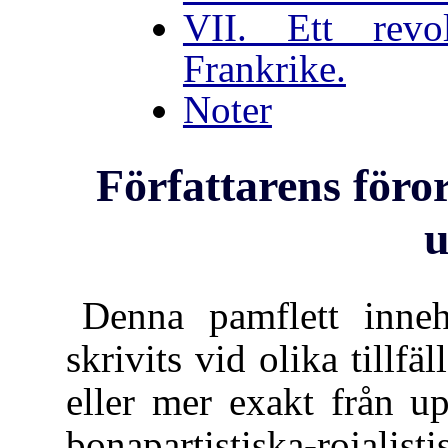
VII. Ett revol
Frankrike.
Noter
Författarens föror
u
Denna pamflett innehå
skrivits vid olika tillf
eller mer exakt från u
bonapartistiska-rojalis