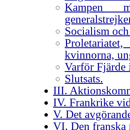
Kampen m
generalstrejke
Socialism oc
Proletariat
kvinnorna, u
Varför Fjärde 
Slutsats.
III. Aktionskomm
IV. Frankrike vi
V. Det avgörande
VI. Den franska 