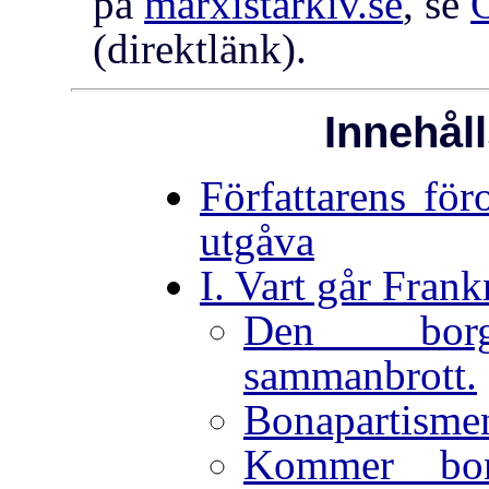
på
marxistarkiv.se
, se
(direktlänk).
Innehål
Författarens för
utgåva
I. Vart går Frank
Den borge
sammanbrott.
Bonapartismen
Kommer bon