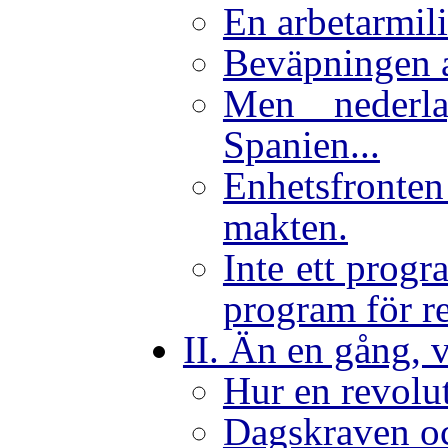
En arbetarmil
Beväpningen av
Men nederl
Spanien...
Enhetsfro
makten.
Inte ett progra
program för r
II. Än en gång, 
Hur en revolut
Dagskraven o