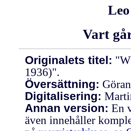
Leo
Vart gå
Originalets titel:
"Wh
1936)".
Översättning:
Göran 
Digitalisering:
Marti
Annan version:
En v
även innehåller kompl