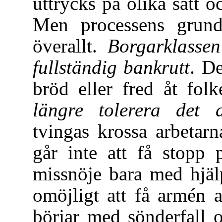
uttrycks på olika sätt o
Men processens grun
överallt.
Borgarklassen
fullständig bankrutt
. De
bröd eller fred åt fol
längre tolerera det d
tvingas krossa arbetar
går inte att få stopp 
missnöje bara med hjäl
omöjligt att få armén 
börjar med sönderfall o