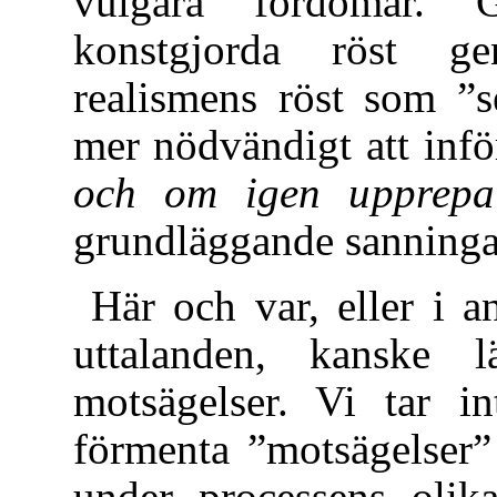
vulgära fördomar. G
konstgjorda röst ge
realismens röst som ”s
mer nödvändigt att inf
och om igen upprepa
grundläggande sanninga
Här och var, eller i an
uttalanden, kanske l
motsägelser. Vi tar in
förmenta ”motsägelser” 
under processens olika