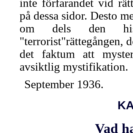
inte förfarandet vid rä
på dessa sidor. Desto m
om dels den hist
"terrorist"rättegången, 
det faktum att myste
avsiktlig mystifikation.
September 1936.
KA
Vad ha