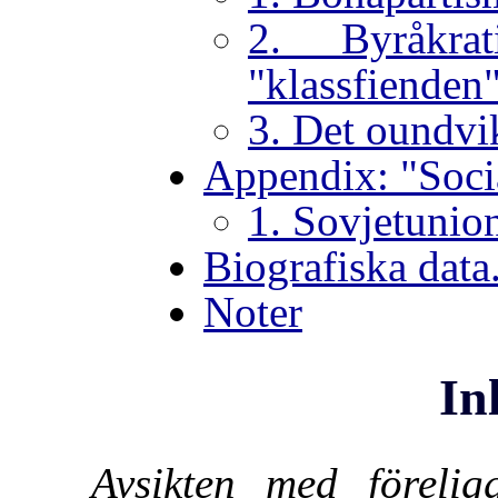
2. Byråkra
"klassfienden
3. Det oundvik
Appendix: "Socia
1. Sovjetunio
Biografiska data
Noter
In
Avsikten med förelig