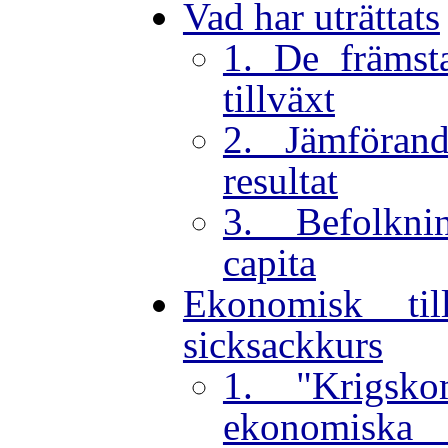
Vad har uträttats
1. De främsta
tillväxt
2. Jämföran
resultat
3. Befolkni
capita
Ekonomisk til
sicksackkurs
1. "Krigsk
ekonomiska 