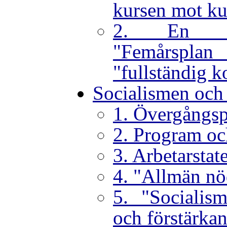
kursen mot ku
2. En sk
"Femårspl
"fullständig k
Socialismen och 
1. Övergångsp
2. Program oc
3. Arbetarstat
4. "Allmän n
5. "Socialism
och förstärkan