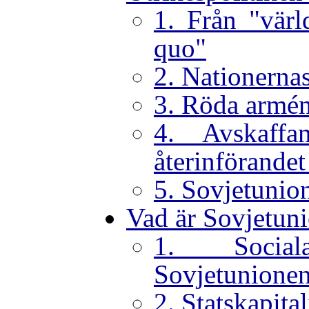
1. Från "värld
quo"
2. Nationerna
3. Röda armén
4. Avskaff
återinförandet
5. Sovjetunion
Vad är Sovjetun
1. Social
Sovjetunione
2. Statskapita