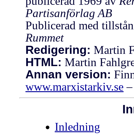
publicerad 1969 av
Re
Partisanförlag AB
Publicerad med tillstå
Rummet
Redigering:
Martin F
HTML:
Martin Fahlgr
Annan version:
Finn
www.marxistarkiv.se
In
Inledning