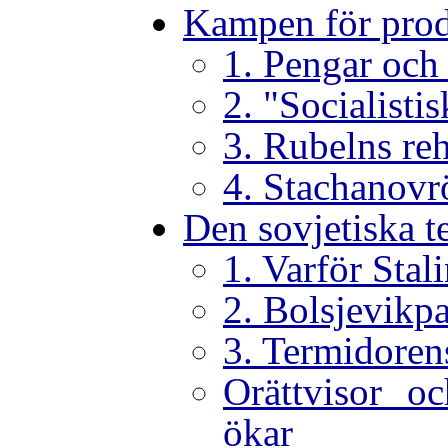
Kampen för prod
1. Pengar och
2. "Socialistis
3. Rubelns reh
4. Stachanovr
Den sovjetiska t
1. Varför Stal
2. Bolsjevikpa
3. Termidorens
Orättvisor oc
ökar