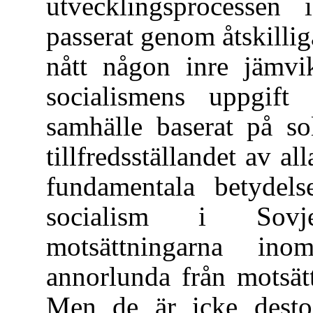
utvecklingsprocessen
passerat genom åtskilliga
nått någon inre jämv
socialismens uppgift 
samhälle baserat på so
tillfredsställandet av al
fundamentala betydels
socialism i Sovje
motsättningarna inom
annorlunda från motsät
Men de är icke desto