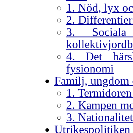
1. Nöd, lyx o
2. Differentie
3. Sociala
kollektivjord
4. Det härsk
fysionomi
Familj, ungdom 
1. Termidoren 
2. Kampen m
3. Nationalite
Utrikespolitiken