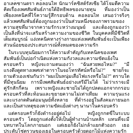
อาเลคซานดรา คอลอนไท นักมาร์คซิสต์รัสเซีย ได้โจมตีความ
คิดเรื่องเพศสัมพันธ์ภายใต้อิทธิพลของนายทุน ที่มองว่าเป็น
เพียงเทคนิคที่ไร้ความรู้สึกรอบด้าน คอลอนไท เสนอว่าจริงๆ
แล้วเพศสัมพันธ์ต้องถูกมองว่าเป็นส่วนหนึ่งของภาพรวมของ
ความสุขที่มาจากความรักระหว่างมนุษย์ และต้องถูกมองว่า
เป็นสิ่งที่น่าจะเสริมสร้างความงามของชีวิต ในบุคคลที่มีชีวิตที่
เต็มสมบูรณ์ แง่เทคนิคทางร่างกายแห่งเพศสัมพันธ์จะเป็นเพียง
ส่วนน้อยของประสบการณ์ทั้งหมดของความรัก
ในระบบทุนนิยมการให้ความสำคัญกับเทคนิคของเพศ
สัมพันธ์เป็นบ่อกำเนิดแห่งความกังวลและความขัดแย้งใน
ครอบครัว หญิงจะถามตนเองว่า “ฉันสวยพอไหม?” “มี
แรงดึงดูดทางเพศเท่าดาราในจอโทรทัศน์หรือไม่?” ชายก็จะ
ถามตัวเองเช่นกันว่า “ผมเป็นหนุ่มเสือไฟแรงหรือไม่?” ตราบใด
ที่มีทุนนิยม การมีเพศสัมพันธ์อย่างเสรีมีไม่ได้ ไม่ว่าเราจะมี
คู่รักสักกี่คน เพราะหญิงและชายไม่ได้ถูกปลดแอกจากกรอบ
ครอบครัวที่สะท้อนและขยายความไม่เท่าเทียม ความรุนแรง
และแรงกดดันต่อมนุษย์ทั้งหลาย ที่ดำรงอยู่ในสังคมภายนอก
และเป็นสาเหตุของความขัดแย้งต่างๆ นานาในครอบครัว
แต่ครอบครัวก็ยังดำรงอยู่ต่อไป หญิงถูกกดขี่ในระบบ
ครอบครัว โดยถูกแต่งตั้งให้เป็นผู้ทำงานบ้านหลัก แทนที่จะมี
บทบาทในโลกภายนอก แต่เธอก็ยังไม่กล้าแยกตัวออก เธอ
ประดับโซ่ตรวนของเธอในครอบครัวด้วยดอกไม้แห่งความรัก