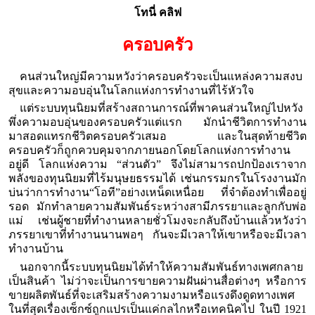
โทนี่ คลิฟ
ครอบครัว
คนส่วนใหญ่มีความหวังว่าครอบครัวจะเป็นแหล่งความสงบ
สุขและความอบอุ่นในโลกแห่งการทำงานที่ไร้หัวใจ
แต่ระบบทุนนิยมที่สร้างสถานการณ์ที่พาคนส่วนใหญ่ไปหวัง
พึ่งความอบอุ่นของครอบครัวแต่แรก มักนำชีวิตการทำงาน
มาสอดแทรกชีวิตครอบครัวเสมอ และในสุดท้ายชีวิต
ครอบครัวก็ถูกควบคุมจากภายนอกโดยโลกแห่งการทำงาน
อยู่ดี โลกแห่งความ “ส่วนตัว” จึงไม่สามารถปกป้องเราจาก
พลังของทุนนิยมที่ไร้มนุษยธรรมได้ เช่นกรรมกรในโรงงานมัก
บ่นว่าการทำงาน“โอที”อย่างเหน็ดเหนื่อย ที่จำต้องทำเพื่ออยู่
รอด มักทำลายความสัมพันธ์ระหว่างสามีภรรยาและลูกกับพ่อ
แม่ เช่นผู้ชายที่ทำงานหลายชั่วโมงจะกลับถึงบ้านแล้วหวังว่า
ภรรยาเขาที่ทำงานนานพอๆ กันจะมีเวลาให้เขาหรือจะมีเวลา
ทำงานบ้าน
นอกจากนี้ระบบทุนนิยมได้ทำให้ความสัมพันธ์ทางเพศกลาย
เป็นสินค้า ไม่ว่าจะเป็นการขายความฝันผ่านสื่อต่างๆ หรือการ
ขายผลิตพันธ์ที่จะเสริมสร้างความงามหรือแรงดึงดูดทางเพศ
ในที่สุดเรื่องเซ็กซ์ถูกแปรเป็นแค่กลไกหรือเทคนิคไป ในปี 1921