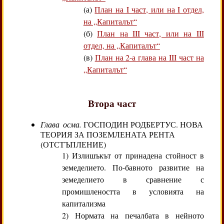
(а)
План на I част, или на I отдел,
на „Капиталът“
(б)
План на III част, или на III
отдел, на „Капиталът“
(в)
План на 2-а глава на III част на
„Капиталът“
Втора част
Глава осма.
ГОСПОДИН РОДБЕРТУС. НОВА
ТЕОРИЯ ЗА ПОЗЕМЛЕНАТА РЕНТА
(ОТСТЪПЛЕНИЕ)
1) Излишъкът от принадена стойност в
земеделието. По-бавното развитие на
земеделието в сравнение с
промишлеността в условията на
капитализма
2) Нормата на печалбата в нейното