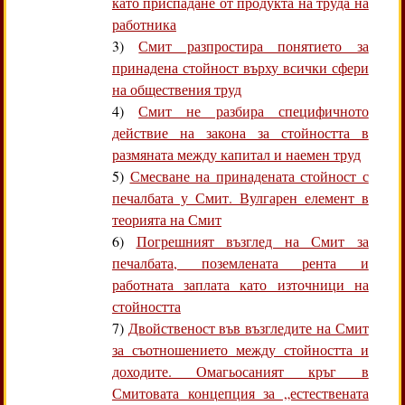
като приспадане от продукта на труда на
работника
3)
Смит разпростира понятието за
принадена стойност върху всички сфери
на обществения труд
4)
Смит не разбира специфичното
действие на закона за стойността в
размяната между капитал и наемен труд
5)
Смесване на принадената стойност с
печалбата у Смит. Вулгарен елемент в
теорията на Смит
6)
Погрешният възглед на Смит за
печалбата, поземлената рента и
работната заплата като източници на
стойността
7)
Двойственост във възгледите на Смит
за съотношението между стойността и
доходите. Омагьосаният кръг в
Смитовата концепция за „естествената