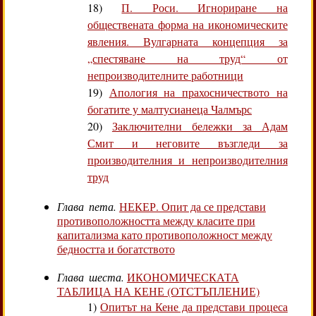
18)
П. Роси. Игнориране на
обществената форма на икономическите
явления. Вулгарната концепция за
„спестяване на труд“ от
непроизводителните работници
19)
Апология на прахосничеството на
богатите у малтусианеца Чалмърс
20)
Заключителни бележки за Адам
Смит и неговите възгледи за
производителния и непроизводителния
труд
Глава пета.
НЕКЕР. Опит да се представи
противоположността между класите при
капитализма като противоположност между
бедността и богатството
Глава шеста.
ИКОНОМИЧЕСКАТА
ТАБЛИЦА НА КЕНЕ (ОТСТЪПЛЕНИЕ)
1)
Опитът на Кене да представи процеса