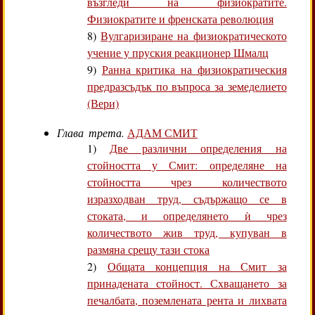
възгледи на физиократите.
Физиократите и френската революция
8)
Вулгаризиране на физиократическото
учение у пруския реакционер Шмалц
9)
Ранна критика на физиократическия
предразсъдък по въпроса за земеделието
(Вери)
Глава трета.
АДАМ СМИТ
1)
Две различни определения на
стойността у Смит: определяне на
стойността чрез количеството
изразходван труд, съдържащо се в
стоката, и определянето ѝ чрез
количеството жив труд, купуван в
размяна срещу тази стока
2)
Общата концепция на Смит за
принадената стойност. Схващането за
печалбата, поземлената рента и лихвата