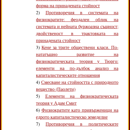
форма на принадената стойност
2)
Противоречия в системата на
физиократите: феодален облик на
системата и нейната буржоазна същност;
двойственост в трактовката на
принадената стойност
3)
Кене за трите обществени класи. По-
нататъшно развитие на
физиократическата теория у Тюрго:
елементи на по-дълбок анализ на
капиталистическите отношения
4)
Смесване на стойността с природното
вещество (Паолети)
5)
Елементи на физиократическата
теория у Адам Смит
6)
Физиократите като привърженици на
едрото капиталистическо земеделие
7)
Противоречия в политическите