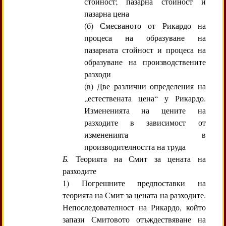
стойност; пазарна стойност и
пазарна цена
(б) Смесваното от Рикардо на
процеса на образуване на
пазарната стойност и процеса на
образуване на производствените
разходи
(в) Две различни определения на
„естествената цена“ у Рикардо.
Измененията на цените на
разходите в зависимост от
измененията в
производителността на труда
Б.
Теорията на Смит за цената на
разходите
1) Погрешните предпоставки на
теорията на Смит за цената на разходите.
Непоследователност на Рикардо, който
запази Смитовото отъждествяване на