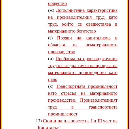
общество
(ж)
Допълнителна характеристика
на производителния труд като
труд, който се овеществява в
материалното богатство
(з)
Прояви на капитализма в
областта на нематериалното
производство
(и)
Проблема за производителния
труд от гледна точка на процеса на
материалното производство като
цяло
(к)
Транспортната промишленост
като отрасъл на материалното
производство. Производителният
труд в транспортната
промишленост
13)
Скици на плановете на I и III част на
„Капиталът“