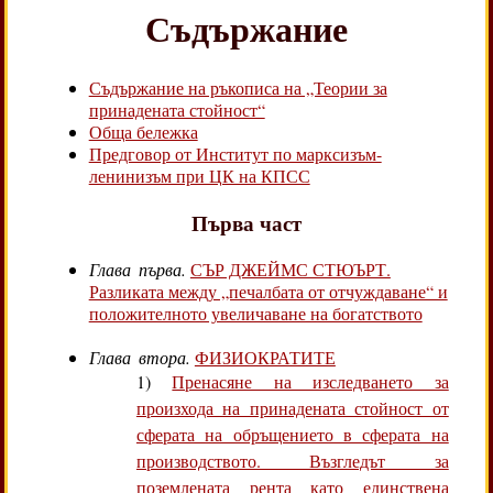
Съдържание
Съдържание на ръкописа на „Теории за
принадената стойност“
Обща бележка
Предговор от Институт по марксизъм-
ленинизъм при ЦК на КПСС
Първа част
Глава първа.
СЪР ДЖЕЙМС СТЮЪРТ.
Разликата между „печалбата от отчуждаване“ и
положителното увеличаване на богатството
Глава втора.
ФИЗИОКРАТИТЕ
1)
Пренасяне на изследването за
произхода на принадената стойност от
сферата на обръщението в сферата на
производството. Възгледът за
поземлената рента като единствена