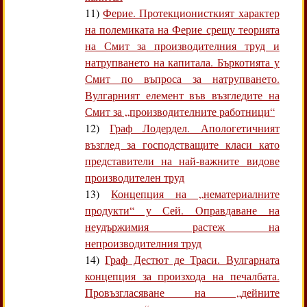
11)
Ферие. Протекционисткият характер
на полемиката на Ферие срещу теорията
на Смит за производителния труд и
натрупването на капитала. Бъркотията у
Смит по въпроса за натрупването.
Вулгарният елемент във възгледите на
Смит за „производителните работници“
12)
Граф Лодердел. Апологетичният
възглед за господстващите класи като
представители на най-важните видове
производителен труд
13)
Концепция на „нематериалните
продукти“ у Сей. Оправдаване на
неудържимия растеж на
непроизводителния труд
14)
Граф Дестют де Траси. Вулгарната
концепция за произхода на печалбата.
Провъзгласяване на „дейните