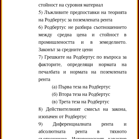
стойност на суровия материал
5) Лъжливите предпоставки на теорията
на Родбертус за поземлената рента
6) Родбертус не разбира съотношението
между средна цена и стойност в
промишлеността и в земеделието.
Законът за средните цени
7) Грешките на Родбертус по въпроса за
факторите, определящи нормата на
печалбата и нормата на поземлената
рента
(а) Първа теза на Родбертус
(б) Втора теза на Родбертус
(в) Трета теза на Родбертус
8) Действителният смисъл на закона,
изопачен от Родбертус
9) Диференциалната рента и
абсолютната рента в тяхното
съотношение. Историческият характер