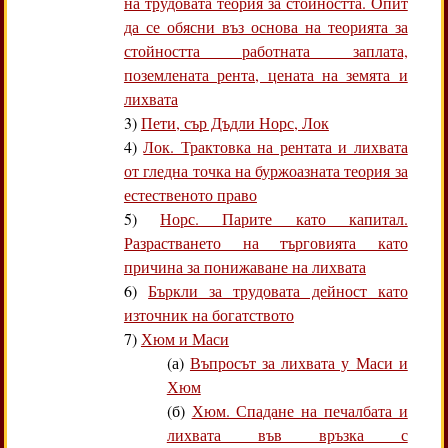
на трудовата теория за стойността. Опит
да се обясни въз основа на теорията за
стойността работната заплата,
поземлената рента, цената на земята и
лихвата
3)
Пети, сър Дъдли Норс, Лок
4)
Лок. Трактовка на рентата и лихвата
от гледна точка на буржоазната теория за
естественото право
5)
Норс. Парите като капитал.
Разрастването на търговията като
причина за понижаване на лихвата
6)
Бъркли за трудовата дейност като
източник на богатството
7)
Хюм и Маси
(а)
Въпросът за лихвата у Маси и
Хюм
(б)
Хюм. Спадане на печалбата и
лихвата във връзка с