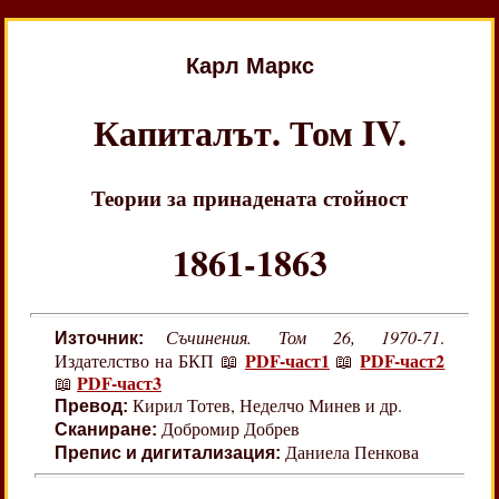
Карл Маркс
Капиталът. Том IV.
Теории за принадената стойност
1861-1863
Съчинения. Том 26, 1970-71
.
Източник:
PDF-част1
PDF-част2
Издателство на БКП 📖
📖
PDF-част3
📖
Кирил Тотев, Неделчо Минев и др.
Превод:
Добромир Добрев
Сканиране:
Даниела Пенкова
Препис и дигитализация: