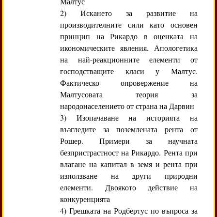
Малтус
2) Искането за развитие на
производителните сили като основен
принцип на Рикардо в оценката на
икономическите явления. Апологетика
на най-реакционните елементи от
господстващите класи у Малтус.
Фактическо опровержение на
Малтусовата теория за
народонаселението от страна на Дарвин
3) Изопачаване на историята на
възгледите за поземлената рента от
Рошер. Примери за научната
безпристрастност на Рикардо. Рента при
влагане на капитал в земя и рента при
използване на други природни
елементи. Двоякото действие на
конкуренцията
4) Грешката на Родбертус по въпроса за