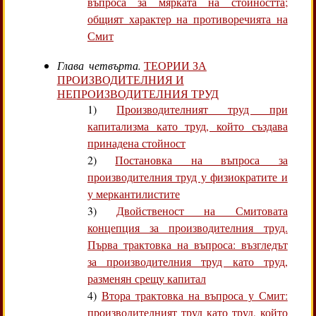
въпроса за мярката на стойността;
общият характер на противоречията на
Смит
Глава четвърта.
ТЕОРИИ ЗА
ПРОИЗВОДИТЕЛНИЯ И
НЕПРОИЗВОДИТЕЛНИЯ ТРУД
1)
Производителният труд при
капитализма като труд, който създава
принадена стойност
2)
Постановка на въпроса за
производителния труд у физиократите и
у меркантилистите
3)
Двойственост на Смитовата
концепция за производителния труд.
Първа трактовка на въпроса: възгледът
за производителния труд като труд,
разменян срещу капитал
4)
Втора трактовка на въпроса у Смит:
производителният труд като труд, който