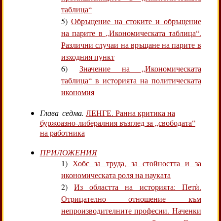
таблица“
5)
Обръщение на стоките и обръщение
на парите в „Икономическата таблица“.
Различни случаи на връщане на парите в
изходния пункт
6)
Значение на „Икономическата
таблица“ в историята на политическата
икономия
Глава седма.
ЛЕНГЕ. Ранна критика на
буржоазно-либералния възглед за „свободата“
на работника
ПРИЛОЖЕНИЯ
1)
Хобс за труда, за стойността и за
икономическата роля на науката
2)
Из областта на историята: Петѝ.
Отрицателно отношение към
непроизводителните професии. Наченки