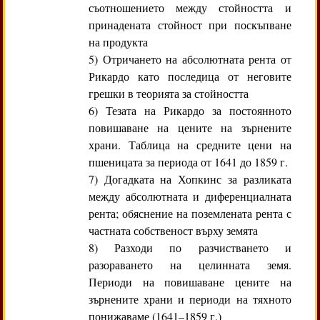
съотношението между стойността и
принадената стойност при поскъпване
на продукта
5) Отричането на абсолютната рента от
Рикардо като последица от неговите
грешки в теорията за стойността
6) Тезата на Рикардо за постоянното
повишаване на цените на зърнените
храни. Таблица на средните цени на
пшеницата за периода от 1641 до 1859 г.
7) Догадката на Хопкинс за разликата
между абсолютната и диференциалната
рента; обяснение на поземлената рента с
частната собственост върху земята
8) Разходи по разчистването и
разораването на целинната земя.
Периоди на повишаване цените на
зърнените храни и периоди на тяхното
понижаваме (1641–1859 г.)