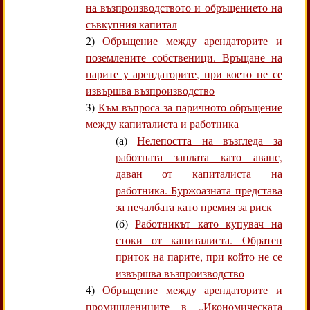
на възпроизводството и обръщението на
съвкупния капитал
2)
Обръщение между арендаторите и
поземлените собственици. Връщане на
парите у арендаторите, при което не се
извършва възпроизводство
3)
Към въпроса за паричното обръщение
между капиталиста и работника
(а)
Нелепостта на възгледа за
работната заплата като аванс,
даван от капиталиста на
работника. Буржоазната представа
за печалбата като премия за риск
(б)
Работникът като купувач на
стоки от капиталиста. Обратен
приток на парите, при който не се
извършва възпроизводство
4)
Обръщение между арендаторите и
промишлениците в „Икономическата