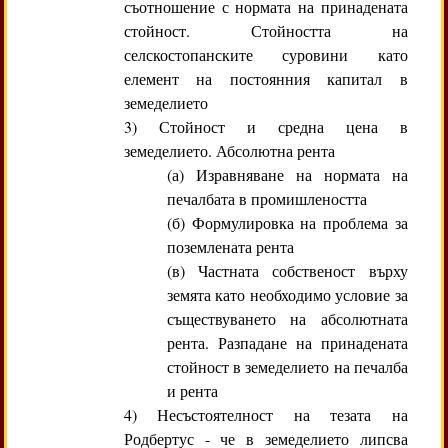
съотношение с нормата на принадената
стойност. Стойността на
селскостопанските суровини като
елемент на постоянния капитал в
земеделието
3) Стойност и средна цена в
земеделието. Абсолютна рента
(а) Изравняване на нормата на
печалбата в промишлеността
(б) Формулировка на проблема за
поземлената рента
(в) Частната собственост върху
земята като необходимо условие за
съществуването на абсолютната
рента. Разпадане на принадената
стойност в земеделието на печалба
и рента
4) Несъстоятелност на тезата на
Родбертус - че в земеделието липсва