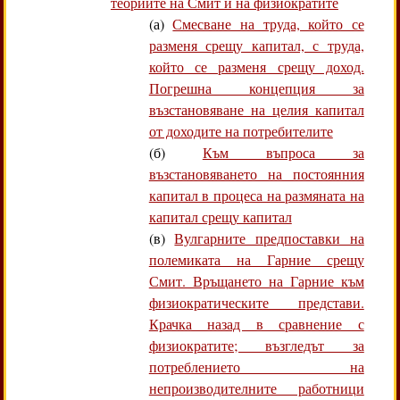
теориите на Смит и на физиократите
(а)
Смесване на труда, който се
разменя срещу капитал, с труда,
който се разменя срещу доход.
Погрешна концепция за
възстановяване на целия капитал
от доходите на потребителите
(б)
Към въпроса за
възстановяването на постоянния
капитал в процеса на размяната на
капитал срещу капитал
(в)
Вулгарните предпоставки на
полемиката на Гарние срещу
Смит. Връщането на Гарние към
физиократическите представи.
Крачка назад в сравнение с
физиократите; възгледът за
потреблението на
непроизводителните работници