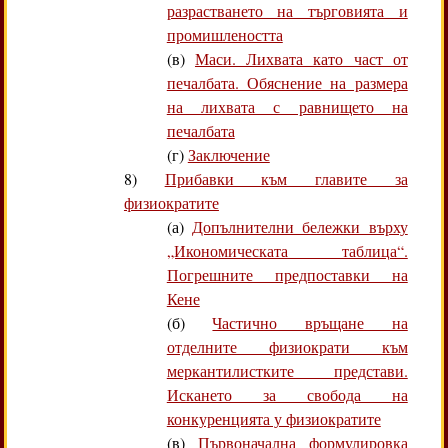
разрастването на търговията и
промишлеността
(в)
Маси. Лихвата като част от
печалбата. Обяснение на размера
на лихвата с равнището на
печалбата
(г)
Заключение
8)
Прибавки към главите за
физиократите
(а)
Допълнителни бележки върху
„Икономическата таблица“.
Погрешните предпоставки на
Кене
(б)
Частично връщане на
отделните физиократи към
меркантилистките представи.
Искането за свобода на
конкуренцията у физиократите
(в)
Първоначална формулировка