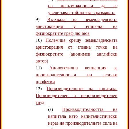
на невъзможността да се
увеличава стойността в размяната
9)
Възхвала на земевладелската
аристокрация у епигона на
физиократите граф дю Бюа
10)
Полемика срещу земевладелската
аристокрация от гледна точки на
физиократите (анонимен английски
автор)
11)
Апологетична концепция за
производителността на всички
професии
12)
Производителност на капитала.
Производителен и непроизводителен
труд
(а)
Производителността на
капитала като капиталистически
израз на производителната сила на