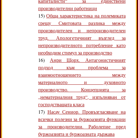
капиталисти“ за единствени
производителни работници
15)
Обща характеристика на полемиката
срещу Смитовата разлика между
производителен и непроизводителен
труд. Апологетичният възглед за
непроизводителното потребление като
необходим стимул за производство
16)
Анри Щорх. Антагонистичният
подход към проблема за
взаимоотношението между
материалното и духовното
производство. Концепцията за
„нематериалния труд“, изпълняван от
господстващата класа
17)
Насау Сениор. Провъзгласяване на
всички полезни за буржоазията функции
за производителни. Раболепие пред
буржоазията и буржоазната държава