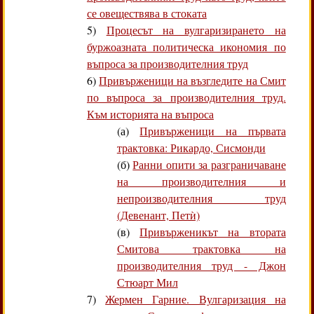
се овеществява в стоката
5)
Процесът на вулгаризирането на
буржоазната политическа икономия по
въпроса за производителния труд
6)
Привърженици на възгледите на Смит
по въпроса за производителния труд.
Към историята на въпроса
(а)
Привърженици на първата
трактовка: Рикардо, Сисмонди
(б)
Ранни опити за разграничаване
на производителния и
непроизводителния труд
(Девенант, Петѝ)
(в)
Привърженикът на втората
Смитова трактовка на
производителния труд - Джон
Стюарт Мил
7)
Жермен Гарние. Вулгаризация на