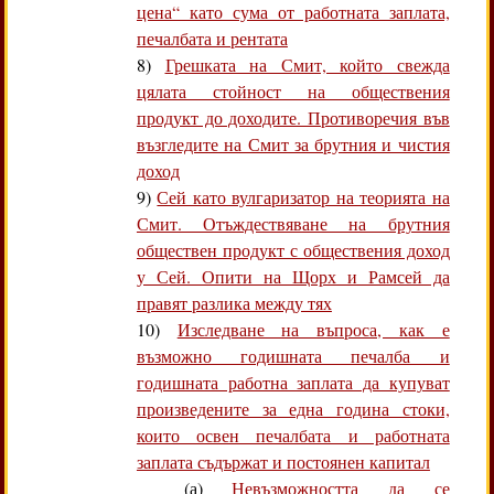
цена“ като сума от работната заплата,
печалбата и рентата
8)
Грешката на Смит, който свежда
цялата стойност на обществения
продукт до доходите. Противоречия във
възгледите на Смит за брутния и чистия
доход
9)
Сей като вулгаризатор на теорията на
Смит. Отъждествяване на брутния
обществен продукт с обществения доход
у Сей. Опити на Щорх и Рамсей да
правят разлика между тях
10)
Изследване на въпроса, как е
възможно годишната печалба и
годишната работна заплата да купуват
произведените за една година стоки,
които освен печалбата и работната
заплата съдържат и постоянен капитал
(а)
Невъзможността да се