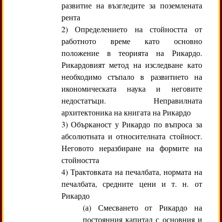
развитие на възгледите за поземлената
рента
2) Определението на стойността от
работното време като основно
положение в теорията на Рикардо.
Рикардовият метод на изследване като
необходимо стъпало в развитието на
икономическата наука и неговите
недостатъци. Неправилната
архитектоника на книгата на Рикардо
3) Обърканост у Рикардо по въпроса за
абсолютната и относителната стойност.
Неговото неразбиране на формите на
стойността
4) Трактовката на печалбата, нормата на
печалбата, средните цени и т. н. от
Рикардо
(а) Смесването от Рикардо на
постоянния капитал с основния и