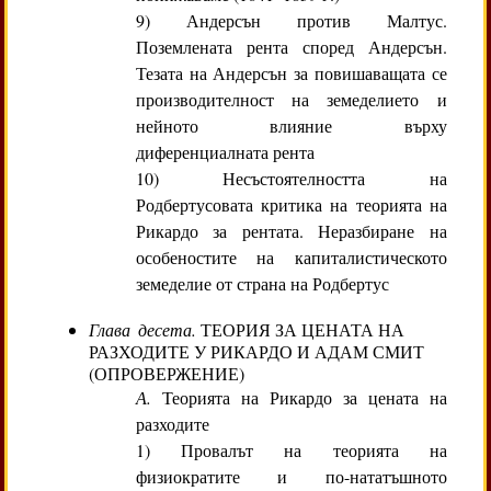
9) Андерсън против Малтус.
Поземлената рента според Андерсън.
Тезата на Андерсън за повишаващата се
производителност на земеделието и
нейното влияние върху
диференциалната рента
10) Несъстоятелността на
Родбертусовата критика на теорията на
Рикардо за рентата. Неразбиране на
особеностите на капиталистическото
земеделие от страна на Родбертус
Глава десета.
ТЕОРИЯ ЗА ЦЕНАТА НА
РАЗХОДИТЕ У РИКАРДО И АДАМ СМИТ
(ОПРОВЕРЖЕНИЕ)
А.
Теорията на Рикардо за цената на
разходите
1) Провалът на теорията на
физиократите и по-нататъшното