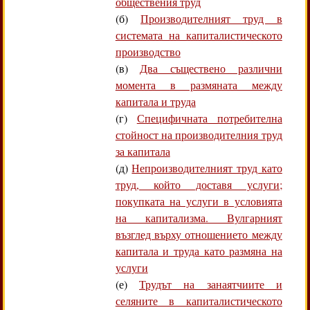
обществения труд
(б)
Производителният труд в
системата на капиталистическото
производство
(в)
Два съществено различни
момента в размяната между
капитала и труда
(г)
Специфичната потребителна
стойност на производителния труд
за капитала
(д)
Непроизводителният труд като
труд, който доставя услуги;
покупката на услуги в условията
на капитализма. Вулгарният
възглед върху отношението между
капитала и труда като размяна на
услуги
(е)
Трудът на занаятчиите и
селяните в капиталистическото