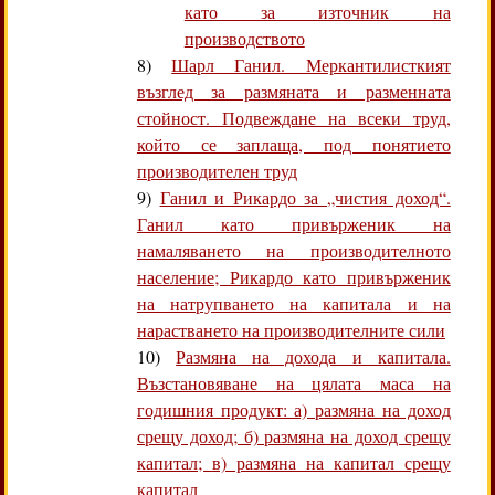
като за източник на
производството
8)
Шарл Ганил. Меркантилисткият
възглед за размяната и разменната
стойност. Подвеждане на всеки труд,
който се заплаща, под понятието
производителен труд
9)
Ганил и Рикардо за „чистия доход“.
Ганил като привърженик на
намаляването на производителното
население; Рикардо като привърженик
на натрупването на капитала и на
нарастването на производителните сили
10)
Размяна на дохода и капитала.
Възстановяване на цялата маса на
годишния продукт: а) размяна на доход
срещу доход; б) размяна на доход срещу
капитал; в) размяна на капитал срещу
капитал