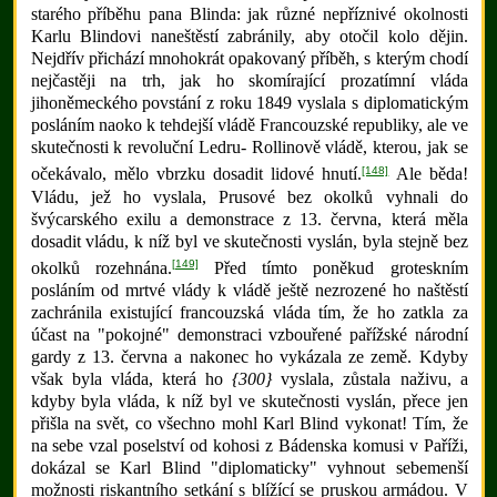
starého příběhu pana Blinda: jak různé nepříznivé okolnosti
Karlu Blindovi naneštěstí zabránily, aby otočil kolo dějin.
Nejdřív přichází mnohokrát opakovaný příběh, s kterým chodí
nejčastěji na trh, jak ho skomírající prozatímní vláda
jihoněmeckého povstání z roku 1849 vyslala s diplomatickým
posláním naoko k tehdejší vládě Francouzské republiky, ale ve
skutečnosti k revoluční Ledru- Rollinově vládě, kterou, jak se
[148]
očekávalo, mělo vbrzku dosadit lidové hnutí.
Ale běda!
Vládu, jež ho vyslala, Prusové bez okolků vyhnali do
švýcarského exilu a demonstrace z 13. června, která měla
dosadit vládu, k níž byl ve skutečnosti vyslán, byla stejně bez
[149]
okolků rozehnána.
Před tímto poněkud groteskním
posláním od mrtvé vlády k vládě ještě nezrozené ho naštěstí
zachránila existující francouzská vláda tím, že ho zatkla za
účast na "pokojné" demonstraci vzbouřené pařížské národní
gardy z 13. června a nakonec ho vykázala ze země. Kdyby
však byla vláda, která ho
{300}
vyslala, zůstala naživu, a
kdyby byla vláda, k níž byl ve skutečnosti vyslán, přece jen
přišla na svět, co všechno mohl Karl Blind vykonat! Tím, že
na sebe vzal poselství od kohosi z Bádenska komusi v Paříži,
dokázal se Karl Blind "diplomaticky" vyhnout sebemenší
možnosti riskantního setkání s blížící se pruskou armádou. V