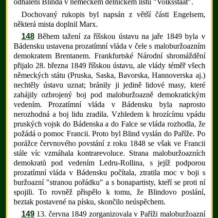
odhalení Blinda v německém dělnickém listu "Volksstaat".
Dochovaný rukopis byl napsán z větší části Engelsem,
některá mista doplnil Marx.
148
Během tažení za říšskou ústavu na jaře 1849 byla v
Bádensku ustavena prozatímní vláda v čele s maloburžoazním
demokratem Brentanem. Frankfurtské Národní shromáždění
přijalo 28. března 1849 říšskou ústavu, ale vlády téměř všech
německých státu (Pruska, Saska, Bavorska, Hannoverska aj.)
nechtěly ústavu uznat; bránily ji jedině lidové masy, které
zahájily ozbrojený boj pod maloburžoazně demokratickým
vedením. Prozatímní vláda v Bádensku byla naprosto
nerozhodná a boj lidu zradila. Vzhledem k hrozícímu vpádu
pruských vojsk do Bádenska a do Falce se vláda rozhodla, že
požádá o pomoc Francii. Proto byl Blind vyslán do Paříže. Po
porážce červnového povstání z roku 1848 se však ve Francii
stále víc vzmáhala kontrarevoluce. Strana maloburžoazních
demokratů pod vedením Ledru-Rollina, s jejíž podporou
prozatímní vláda v Bádensku počítala, ztratila moc v boji s
buržoazní "stranou pořádku" a s bonapartisty, kteří se proti ní
spojili. To rovněž přispělo k tomu, že Blindovo poslání,
beztak postavené na písku, skončilo neúspěchem.
149
13. června 1849 zorganizovala v Paříži maloburžoazní