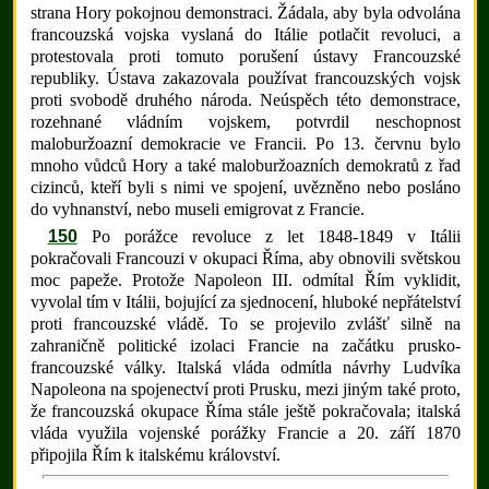
strana Hory pokojnou demonstraci. Žádala, aby byla odvolána
francouzská vojska vyslaná do Itálie potlačit revoluci, a
protestovala proti tomuto porušení ústavy Francouzské
republiky. Ústava zakazovala používat francouzských vojsk
proti svobodě druhého národa. Neúspěch této demonstrace,
rozehnané vládním vojskem, potvrdil neschopnost
maloburžoazní demokracie ve Francii. Po 13. červnu bylo
mnoho vůdců Hory a také maloburžoazních demokratů z řad
cizinců, kteří byli s nimi ve spojení, uvězněno nebo posláno
do vyhnanství, nebo museli emigrovat z Francie.
150
Po porážce revoluce z let 1848-1849 v Itálii
pokračovali Francouzi v okupaci Říma, aby obnovili světskou
moc papeže. Protože Napoleon III. odmítal Řím vyklidit,
vyvolal tím v Itálii, bojující za sjednocení, hluboké nepřátelství
proti francouzské vládě. To se projevilo zvlášť silně na
zahraničně politické izolaci Francie na začátku prusko-
francouzské války. Italská vláda odmítla návrhy Ludvíka
Napoleona na spojenectví proti Prusku, mezi jiným také proto,
že francouzská okupace Říma stále ještě pokračovala; italská
vláda využila vojenské porážky Francie a 20. září 1870
připojila Řím k italskému království.