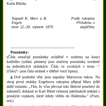
Karla Blinda.
Napsali K. Marx a B.
Podle rukopisu
Engels
Přeloženo z
mezi 22.-30. srpnem 1870
angličtiny
__________________________________
Poznámky:
(Čísla označují poznámky uváděné v souhrnu na konci
knižního vydání, písmeny jsou značeny poznámky uvedené
na jednotlivých stránkách. Čísla ve svorkách v textu -"
{číslo}
"- jsou čísla stránek v tištěné verzi Spisu).
a
Dvě poslední věty jsou napsány Marxovou rukou. Na
okraj první stránky Engelsova rukopisu připsal Marx ještě
další variantu: ,,Tím, že včas převzal toto fiktivní poselství do
zahraničí, dokázal se Karl Blind vyhnout jakémukoli setkání s
pruským vojskem, které tehdy vtrhlo do Bádenska."
(Pozn.
red.)