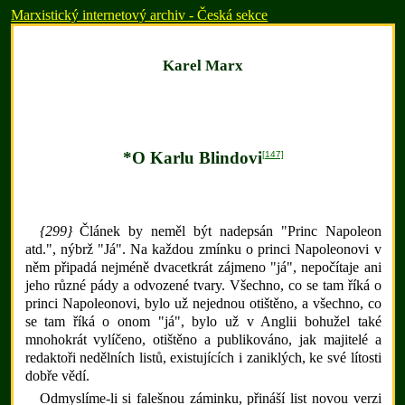
Marxistický internetový archiv - Česká sekce
Karel Marx
*O Karlu Blindovi
[147]
{299}
Článek by neměl být nadepsán "Princ Napoleon
atd.", nýbrž "Já". Na každou zmínku o princi Napoleonovi v
něm připadá nejméně dvacetkrát zájmeno "já", nepočítaje ani
jeho různé pády a odvozené tvary. Všechno, co se tam říká o
princi Napoleonovi, bylo už nejednou otištěno, a všechno, co
se tam říká o onom "já", bylo už v Anglii bohužel také
mnohokrát vylíčeno, otištěno a publikováno, jak majitelé a
redaktoři nedělních listů, existujících i zaniklých, ke své lítosti
dobře vědí.
Odmyslíme-li si falešnou záminku, přináší list novou verzi