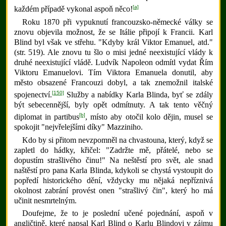
[a]
každém případě vykonal aspoň něco!
Roku 1870 při vypuknutí francouzsko-německé války se
znovu objevila možnost, že se Itálie připojí k Francii. Karl
Blind byl však ve střehu. "Kdyby král Viktor Emanuel, atd."
(str. 519). Ale znovu tu šlo o misi jedné neexistující vlády k
druhé neexistující vládě. Ludvík Napoleon odmítl vydat Řím
Viktoru Emanuelovi. Tím Viktora Emanuela donutil, aby
město obsazené Francouzi dobyl, a tak znemožnil italské
[150]
spojenectví.
Služby a nabídky Karla Blinda, byť se zdály
být sebecennější, byly opět odmítnuty. A tak tento věčný
[b]
diplomat in partibus
, místo aby otočil kolo dějin, musel se
spokojit "nejvřelejšími díky" Mazziniho.
Kdo by si přitom nevzpomněl na chvastouna, který, když se
zapletl do hádky, křičel: "Zadržte mě, přátelé, nebo se
dopustím strašlivého činu!" Na neštěstí pro svět, ale snad
naštěstí pro pana Karla Blinda, kdykoli se chystá vystoupit do
popředí historického dění, vždycky mu nějaká nepříznivá
okolnost zabrání provést onen "strašlivý čin", který ho má
učinit nesmrtelným.
Doufejme, že to je poslední učené pojednání, aspoň v
angličtině, které napsal Karl Blind o Karlu Blindovi v zájmu