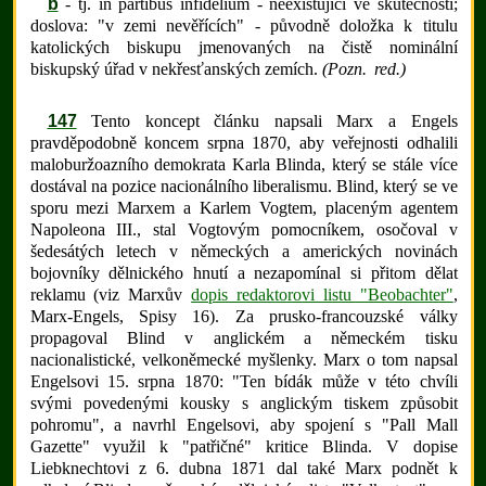
b
- tj. in partibus infidelium - neexistující ve skutečnosti;
doslova: "v zemi nevěřících" - původně doložka k titulu
katolických biskupu jmenovaných na čistě nominální
biskupský úřad v nekřesťanských zemích.
(Pozn. red.)
147
Tento koncept článku napsali Marx a Engels
pravděpodobně koncem srpna 1870, aby veřejnosti odhalili
maloburžoazního demokrata Karla Blinda, který se stále více
dostával na pozice nacionálního liberalismu. Blind, který se ve
sporu mezi Marxem a Karlem Vogtem, placeným agentem
Napoleona III., stal Vogtovým pomocníkem, osočoval v
šedesátých letech v německých a amerických novinách
bojovníky dělnického hnutí a nezapomínal si přitom dělat
reklamu (viz Marxův
dopis redaktorovi listu "Beobachter"
,
Marx-Engels, Spisy 16). Za prusko-francouzské války
propagoval Blind v anglickém a německém tisku
nacionalistické, velkoněmecké myšlenky. Marx o tom napsal
Engelsovi 15. srpna 1870: "Ten bídák může v této chvíli
svými povedenými kousky s anglickým tiskem způsobit
pohromu", a navrhl Engelsovi, aby spojení s "Pall Mall
Gazette" využil k "patřičné" kritice Blinda. V dopise
Liebknechtovi z 6. dubna 1871 dal také Marx podnět k