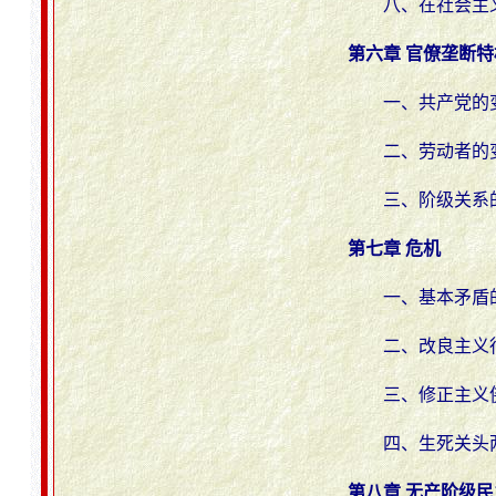
八、在社会主
第六章 官僚垄断
一、共产党的
二、劳动者的
三、阶级关系
第七章 危机
一、基本矛盾
二、改良主义
三、修正主义
四、生死关头
第八章 无产阶级