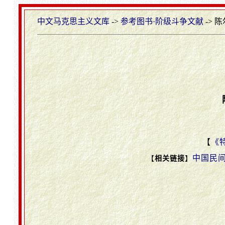
中文马克思主义文库
->
参考图书·阶级斗争文献
-> 
【
《
中国民间
【
相关链接
】