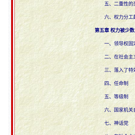
五、二重性的
六、权力分工
第五章 权力被少
一、领导权固
二、在社会主
三、落入了特
四、任命制
五、等级制
六、国家机关
七、神话党