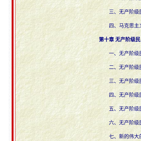
三、无产阶级
四、马克思主
第十章 无产阶级
一、无产阶级
二、无产阶级
三、无产阶级
四、无产阶级
五、无产阶级
六、无产阶级
七、新的伟大