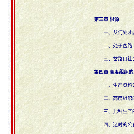
第三章 根源
一、从何处才
二、处于岔路
三、岔路口社
第四章 高度组织
一、生产资料
二、高度组织
三、此种生产
四、这时的公