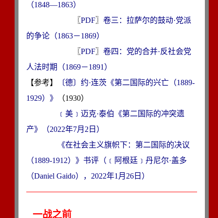
（1848—1863）
〖
PDF
〗
卷三：拉萨尔的鼓动·党派
的争论（1863－1869）
〖
PDF
〗
卷四：党的合并·反社会党
人法时期（1869－1891）
【参考】
〔德〕约·连茨《第二国际的兴亡（1889-
1929）》
（1930）
﹝美﹞迈克·泰伯《第二国际的冲突遗
产》（2022年7月2日）
《在社会主义旗帜下：第二国际的决议
（1889-1912）》书评（﹝阿根廷﹞丹尼尔·盖多
（Daniel Gaido），2022年1月26日）
一战之前