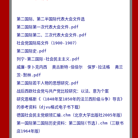
第二国际、第二半国际代表大会文件选
第二国际第一次代表大会文件.pdf
第二国际第二、三次代表大会文件.pdf
社会党国际局文件（1900-1907）
第二国际史.pdf
列宁·第二国际·社会民主主义.pdf
威廉·李卜克内西  奥古斯特·倍倍尔  保罗·拉法格  弗兰
茨·默林.pdf
第二国际若干人物的思想研究.pdf
战后西欧社会党与共产党比较研究：以法、意为个案
研究恩格斯《〈1848年至1850年的法兰西阶级斗争〉导言》
的参考资料
（
djvu格式电子书下载
德国社会民主党纲领汇编.chm（北京大学出版社2005年版）
第一国际第二国际历史资料：第二国际(节选).chm（三联书
店1964年版）