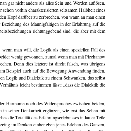
man gar nicht anders als alles Sein und Werden auflösen,
 schon vorhin charakterisierten seltsamen Halbheit eines
h den Kopf darüber zu zerbrechen, von wann an man einen
 Beziehung des Mannigfaltigen in der Erfahrung auf die
nheitsbeziehungen richtunggebend sind, die aber mit dem
 wenn man will, die Logik als einen speziellen Fall des
ses beider wenig gewonnen, zumal wenn man mit Plechanow
chen. Denn dies letztere ist direkt falsch, was übrigens
, zum Beispiel auch auf die Bewegung Anwendung finden,
hen Logik und Dialektik zu einem Schwanken, das selbst
rhältnis leicht bestimmen lässt: „dass die Dialektik die
r der Harmonie noch des Widerspruches zwischen beiden,
 in seiner Denkarbeit ergänzen, wie erst das Sehen mit
es die Totalität des Erfahrungserlebnisses in lauter Teile
chzeitig im Denken einher eben jenes Erleben des Ganzen,