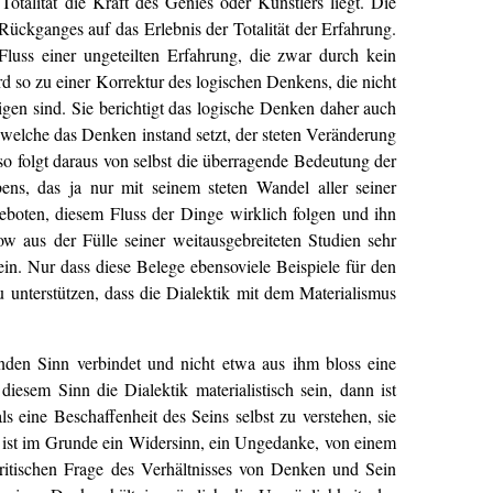
talität die Kraft des Genies oder Künstlers liegt. Die
Rückganges auf das Erlebnis der Totalität der Erfahrung.
luss einer ungeteilten Erfahrung, die zwar durch kein
d so zu einer Korrektur des logischen Denkens, die nicht
igen sind. Sie berichtigt das logische Denken daher auch
welche das Denken instand setzt, der steten Veränderung
so folgt daraus von selbst die überragende Bedeutung der
ens, das ja nur mit seinem steten Wandel aller seiner
eboten, diesem Fluss der Dinge wirklich folgen und ihn
w aus der Fülle seiner weitausgebreiteten Studien sehr
in. Nur dass diese Belege ebensoviele Beispiele für den
 unterstützen, dass die Dialektik mit dem Materialismus
den Sinn verbindet und nicht etwa aus ihm bloss eine
iesem Sinn die Dialektik materialistisch sein, dann ist
s eine Beschaffenheit des Seins selbst zu verstehen, sie
s ist im Grunde ein Widersinn, ein Ungedanke, von einem
itischen Frage des Verhältnisses von Denken und Sein