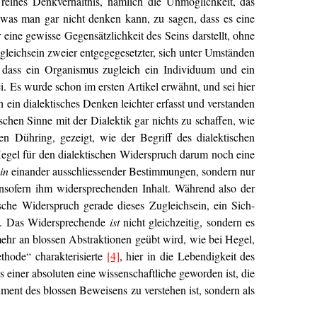
 reines Denkverhältnis, nämlich die Unmöglichkeit, das
as man gar nicht denken kann, zu sagen, dass es eine
ine gewisse Gegensätzlichkeit des Seins darstellt, ohne
gleichsein zweier entgegegesetzter, sich unter Umständen
t, dass ein Organismus zugleich ein Individuum und ein
ei. Es wurde schon im ersten Artikel erwähnt, und sei hier
h ein dialektisches Denken leichter erfasst und verstanden
schen Sinne mit der Dialektik gar nichts zu schaffen, wie
en Dühring, gezeigt, wie der Begriff des dialektischen
egel für den dialektischen Widerspruch darum noch eine
in
einander ausschliessender Bestimmungen, sondern nur
sofern ihm widersprechenden Inhalt. Während also der
sche Widerspruch gerade dieses Zugleichsein, ein Sich-
st. Das Widersprechende
ist
nicht gleichzeitig, sondern es
ehr an blossen Abstraktionen geübt wird, wie bei Hegel,
thode“ charakterisierte
[4]
, hier in die Lebendigkeit des
s einer absoluten eine wissenschaftliche geworden ist, die
rument des blossen Beweisens zu verstehen ist, sondern als