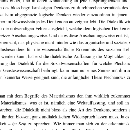
tnis bildet, und in deren Annäherung an jene Ursprünglichkeit und To
n des bloss begriffsmässigen Denkens zu durchbrechen vermittels des 
waltsam abgegrenzte logische Denken wieder einzuordnen in jenen F
er im Bewusstsein jedes Denkenden aufzeigbar lebt. Die Dialektik wir
nur die notwendigen Fehler ausgleicht, welche dem logischen Denken e
ndere
Anschauungsweise. Und da es diese Anschauungsweise erst ist, 
eherrscht, das physische nicht minder wie das organische und soziale, 
Insbesondere für die wissenschaftliche Erkenntnis des sozialen Leb
 werden kann, hat erst die dialektische Auffassung die Möglichkeit g
zung der Dialektik für die Sozialwissenschaften, für welche Plechano
r Geisteswissenschaft beibringt, kann man nur eines Sinnes mit ihm se
 keinerlei Weise geeignet sind, die anfängliche These Plechanows zu
 man mit dem Begriffe des Materialismus den ihm wirklich zukommen
Materialismus, was er ist, nämlich eine Weltauffassung, und soll in d
treben, die Dialektik nicht bloss als eine Art des Denkens, sondern al
 ihr den blossen, ganz undialektischen Widerspruch lassen muss. Ja e
hkeit –
im Sein
zu sprechen. Wie immer man sich zu der erkenntniskr