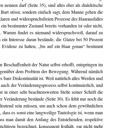
nennen darf (Seite 35), sind alles eher als dialektische
 Bart stösst, sondern einfach sagt, dem Manne gehen die
klaren und widerspruchsfreien Prozesse des Haarausfalles
in bestimmter Zustand bereits vorhanden ist oder nicht,
n. Warum findet es niemand widerspruchsvoll, darauf zu
ein Interesse daran bestände, die Glatze bei 50 Prozent
 Evidenz zu halten, „bis auf ein Haar genau“ bestimmt
 Beschaffenheit der Natur selbst erhofft, entspringen im
 gegenüber dem Problem der Bewegung. Während nämlich
bare Diskontinuität ist. Weil natürlich alles Werden und
 auch der Veränderungsprozess selbst kontinuierlich, und
t in einer sehr beachtenswerten Stelle seiner Schrift die
er Veränderung bestände (Seite 30). Es fehlt nur noch die
bedeutend sein müssen, um auch schon dem gewöhnlichen
, dass es sonst eine langweilige Tautologie ist, wenn man
dass man damit den Anfang des Entstehenden, respektive
htigen bezeichnet, konsequent festhält, gar nicht mehr