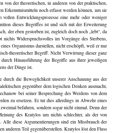
n von der theoretischen, in anderen von der praktischen,
en Erkenntnismitteln noch erfasst werden können, um sie
m vollen Entwicklungsprozesse eine mehr oder weniger
nition dieses Begriffes ist und sich mit der Erweiterung
ch, der eben gestorben ist, zugleich doch noch „lebt“, da
upt nichts Widerspruchsvolles im Vorgänge des Sterbens,
nes Organismus darstellen, nicht erschöpft, weil er nur
isch-theoretischer Begriff. Nicht Verwirrung dieser ganz
durch Hinausführung der Begriffe aus ihrer jeweiligen
ens der Dinge ist.
e durch die Beweglichkeit unserer Anschauung aus der
ialektischen gegenüber dem logischen Denken ausmacht,
r Plechanow bei seiner Besprechung des Werdens von dem
rden zu ersetzen. Er tut dies allerdings in Abwehr eines
t zweimal befahren, sondern sogar nicht einmal. Denn der
einung des Kratylos um nichts schlechter, als der von
. Alle diese Argumentierungen sind ein Missbrauch der
n anderen Teil gegenüberstellen. Kratylos löst den Fluss