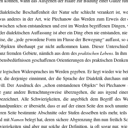
en können, wann das Ausgehen der Haare zur Bildung einer Glatze führt
 dialektische Beschaffenheit der Natur sehr schlecht verankert ist
twas anderes in der Art, wie Plechanow das Werden zum Erweis der d
zwischen schon entstandenen und erst im Werden begriffenen Dingen, v
er dialektischen Auffassung ist aber ein Ding eben nie entstanden, nie
se, die „jede gewordene Form im Flusse der Bewegung“ auffasst, so 
bjekten überhaupt gar nicht aufkommen kann. Dieser Unterschied i
ganz fremden Gebiete, nämlich aus dem des
praktischen Lebens.
In ihm 
bensbedürfnissen geschaffenen Orientierungen des praktischen Denken
bar logischen Widerspruches im Werden gegeben. Er liegt wieder wie b
hr, die derjenige einnimmt, der die Sprache der Dialektik durchaus mit
ill. Der Ausdruck des „schon entstandenen Objekts“ bei Plechanow d
ne ganz andere Betrachtungsweise überzugehen, die aus irgend eine
zeichnet. Alle Schwierigkeiten, die angeblich dem Begriff des We
ndpunktes: er übersieht, dass er auf der einen Seite den noch ununter
deren Seite bestimmte Abschnitte oder Stufen desselben teils mehr, tei
nd mit
Namen
belegt hat, deren sichere Abgrenzung ihm nun freilich 
ierigkeiten sind aber nur solche der Definition, ja oft sogar nur, w