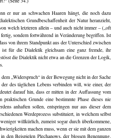
?“ (Seite 34.)
, wenn er nur an schwachen Haaren hängt, die noch dazu
ialektischen Grundbeschaffenheit der Natur heranzieht,
on welch letzteren allein – und auch nicht immer – („oft
 fertig, sondern fortwährend in Veränderung begriffen. Ist
dass von ihrem Standpunkt aus der Unterschied zwischen
st für die Dialektik gleichsam eine ganz fremde, ihr
stösst die Dialektik nicht etwa an die Grenzen der Logik,
s.
ei dem „Widerspruch“ in der Bewegung nicht in der Sache
 der des täglichen Lebens verbinden will, wie einer, der
eutet darauf hin, dass er mitten in der Auffassung vom
m praktischen Grunde eine bestimmte Phase dieses nie
rdens anhaften sollen, entspringen nur aus dieser dem
schiedenen Werdeprozess substituiert, in welchem selbst
ls weniger willkürlich, zumeist sogar durch überkommene,
Schwierigkeiten machen muss, wenn er sie mit dem ganzen
ie in den Beispielen Plechanows, der blossen Benennung.