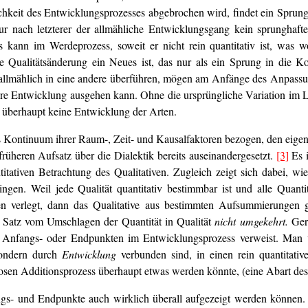
hkeit des Entwicklungsprozesses abgebrochen wird, findet ein Sprung s
ur nach letzterer der allmähliche Entwicklungsgang kein sprunghaf
 kann im Werdeprozess, soweit er nicht rein quantitativ ist, was
 Qualitätsänderung ein Neues ist, das nur als ein Sprung in die Kon
llmählich in eine andere überführen, mögen am Anfänge des Anpassun
re Entwicklung ausgehen kann. Ohne die ursprüngliche Variation im Le
 überhaupt keine Entwicklung der Arten.
as Kontinuum ihrer Raum-, Zeit- und Kausalfaktoren bezogen, den eige
früheren Aufsatz über die Dialektik bereits auseinandergesetzt.
[3]
Es i
titativen Betrachtung des Qualitativen. Zugleich zeigt sich dabei, w
ringen. Weil jede Qualität quantitativ bestimmbar ist und alle Qua
en verlegt, dann das Qualitative aus bestimmten Aufsummierungen 
er Satz vom Umschlagen der Quantität in Qualität
nicht umgekehrt.
Gera
Anfangs- oder Endpunkten im Entwicklungsprozess verweist. Man ve
 sondern durch
Entwicklung
verbunden sind, in einen rein quantitativ
slosen Additionsprozess überhaupt etwas werden könnte, (eine Abart des
angs- und Endpunkte auch wirklich überall aufgezeigt werden können. 