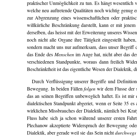
praktischer Unmöglichkeit zu tun. Es hängt wesentlich v
welche neu auftretende Qualitäten noch wichtig genug e
zur Abgrenzung eines wissenschaftlichen oder prakti
willkürliche Beschränkung darstellt, kann er mit jenem 
derselben, das heisst mit der Erweiterung unseres Wissen
noch nicht alle Organe ihre Tätigkeit eingestellt habe
sondern macht uns nur aufmerksam, dass unser Begriff d
das Ende des
Menschen
im Auge hat, nicht aber das d
verschiedenen Standpunkte, woraus dann freilich Wide
Beschränktheit ist das eigentliche Wesen der Dialektik, 
Durch Verflüssigung unserer Begriffe und Definiti
Bewegung. In beiden Fällen
folgen
wir dem Flusse der 
das an seinen Begriffen unbeweglich haftet. Es ist mi
dialektischen Standpunkt abgeriet, wenn er Seite 35 es 
wirklichen Missbrauches der Dialektik, nämlich bei Krat
Fluss habe sich ja schon während unserer ersten Fahr
Plechanow akzeptierte Widerspruch der Bewegung oder 
Dialektik, aber gerade weil sie das Sein nicht
durchwegs