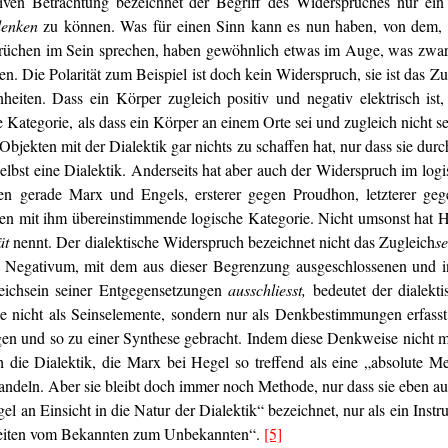
iven Betrachtung bezeichnet der Begriff des Widerspruches nur ein
denken
zu können. Was für einen Sinn kann es nun haben, von dem, w
prüchen im Sein sprechen, haben gewöhnlich etwas im Auge, was zwar e
. Die Polarität zum Beispiel ist doch kein Widerspruch, sie ist das Zu
nheiten. Dass ein Körper zugleich positiv und negativ elektrisch is
ere Kategorie, als dass ein Körper an einem Orte sei und zugleich nicht s
Objekten mit der Dialektik gar nichts zu schaffen hat, nur dass sie durc
selbst eine Dialektik. Anderseits hat aber auch der Widerspruch im logi
ben gerade Marx und Engels, ersterer gegen Proudhon, letzterer geg
men mit ihm übereinstimmende logische Kategorie. Nicht umsonst hat H
ät
nennt. Der dialektische Widerspruch bezeichnet nicht das Zugleich
se
 Negativum, mit dem aus dieser Begrenzung ausgeschlossenen und in
eichsein seiner Entgegensetzungen
ausschliesst,
bedeutet der dialekti
e nicht als Seinselemente, sondern nur als Denkbestimmungen erfas
en und so zu einer Synthese gebracht. Indem diese Denkweise nicht m
h die Dialektik, die Marx bei Hegel so treffend als eine „absolute Me
wandeln. Aber sie bleibt doch immer noch Methode, nur dass sie eben au
l an Einsicht in die Natur der Dialektik“ bezeichnet, nur als ein Inst
hreiten vom Bekannten zum Unbekannten“.
[5]