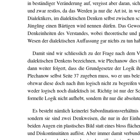
in beständiger Veränderung auf, vergisst aber daran, si
und zwar restlos, da das Werden ja nur die Art ist, in 
Dialektikers, im dialektischen Denken selbst zwischen 
Jüngling einen Bärtigen wird nennen dürfen. Das Gewor
Denkeinheiten des Verstandes, wobei theoretische und p
Wesen der dialektischen Auffassung gar nichts zu tun ha
Damit sind wir schliesslich zu der Frage nach dem V
dialektischen Denkens bezeichnen, wie Plechanow dies t
dann weiter folgert, dass die Grundgesetze der Logik ih
Plechanow selbst Seite 37 zugeben muss, wo er uns bel
obzwar diese doch nach ihm logisch nicht zu begreifen
weder logisch noch dialektisch ist. Richtig ist nur der
formelle Logik nicht aufhebt, sondern ihr nur die absolut
Es besteht nämlich keinerlei Subordinationsverhält
sondern sie sind zwei Denkweisen, die nur in der Einh
beiden Augen ein plastisches Bild statt eines bloss fläch
und Diskontinuitäten auflöst. Aber immer damit verbunde