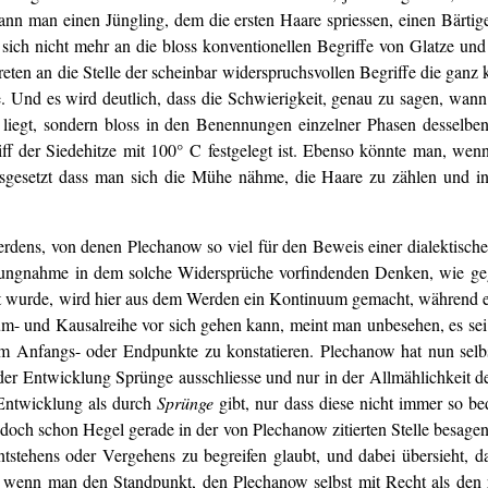
 man einen Jüngling, dem die ersten Haare spriessen, einen Bärtigen 
sich nicht mehr an die bloss konventionellen Begriffe von Glatze und
eten an die Stelle der scheinbar widerspruchsvollen Begriffe die ganz 
 Und es wird deutlich, dass die Schwierigkeit, genau zu sagen, wann e
liegt, sondern bloss in den Benennungen einzelner Phasen desselbe
ff der Siedehitze mit 100° C festgelegt ist. Ebenso könnte man, wenn 
usgesetzt dass man sich die Mühe nähme, die Haare zu zählen und in
dens, von denen Plechanow so viel für den Beweis einer dialektischen
ellungnahme in dem solche Widersprüche vorfindenden Denken, wie
et wurde, wird hier aus dem Werden ein Kontinuum gemacht, während es 
aum- und Kausalreihe vor sich gehen kann, meint man unbesehen, es sei
 ihm Anfangs- oder Endpunkte zu konstatieren. Plechanow hat nun selbs
 der Entwicklung Sprünge ausschliesse und nur in der Allmählichkeit d
Entwicklung als durch
Sprünge
gibt, nur dass diese nicht immer so 
 doch schon Hegel gerade in der von Plechanow zitierten Stelle besagen
tstehens oder Vergehens zu begreifen glaubt, und dabei übersieht, 
 wenn man den Standpunkt, den Plechanow selbst mit Recht als den ric