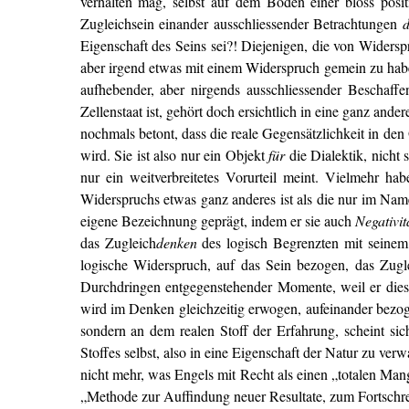
verhalten mag, selbst auf dem Boden einer bloss posit
Zugleichsein einander ausschliessender Betrachtungen
Eigenschaft des Seins sei?! Diejenigen, die von Widers
aber irgend etwas mit einem Widerspruch gemein zu haben
aufhebender, aber nirgends ausschliessender Beschaffe
Zellenstaat ist, gehört doch ersichtlich in eine ganz and
nochmals betont, dass die reale Gegensätzlichkeit in den 
wird. Sie ist also nur ein Objekt
für
die Dialektik, nicht 
nur ein weitverbreitetes Vorurteil meint. Vielmehr ha
Widerspruchs etwas ganz anderes ist als die nur im Na
eigene Bezeichnung geprägt, indem er sie auch
Negativit
das Zugleich
denken
des logisch Begrenzten mit seinem
logische Widerspruch, auf das Sein bezogen, das Zugl
Durchdringen entgegenstehender Momente, weil er dies
wird im Denken gleichzeitig erwogen, aufeinander bezog
sondern an dem realen Stoff der Erfahrung, scheint sic
Stoffes selbst, also in eine Eigenschaft der Natur zu ver
nicht mehr, was Engels mit Recht als einen „totalen Mange
„Methode zur Auffindung neuer Resultate, zum Fortsc