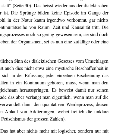
tatt“ (Seite 30). Das heisst wieder aus der dialektischen
ter ist. Die Sprünge bilden keine Episode im Gange der
 wohl in der Natur kaum irgendwo vorkommt, gar nichts
tinuitätsreihe von Raum, Zeit und Kausalität tritt. Die
gsprozesses noch so gering gewesen sein, sie sind doch
ben der Organismen, sei es nun eine zufällige oder eine
ntlichen Sinn des dialektischen Gesetzes vom Umschlagen
st auch dies nicht etwa eine mystische Beschaffenheit in
ie sich in der Erfassung jeder einzelnen Erscheinung das
ntitäten in ein Kontinuum gehören, muss, wenn man den
gleichsam herausspringen. Es beweist damit nur seinen
de das aber verlangt man eigentlich, wenn man auf die
rwandelt dann den qualitativen Werdeprozess, dessen
en Ablauf von Addierungen, wobei freilich die unklare
 Fetischismus der grossen Zahlen).
Das hat aber nichts mehr mit logischer, sondern nur mit