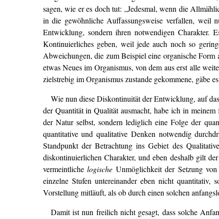
sagen, wie er es doch tut: „Jedesmal, wenn die Allmählic
in die gewöhnliche Auffassungsweise verfallen, weil n
Entwicklung, sondern ihren notwendigen Charakter. Es
Kontinuierliches geben, weil jede auch noch so geringe
Abweichungen, die zum Beispiel eine organische Form a
etwas Neues im Organismus, von dem aus erst alle weite
zielstrebig im Organismus zustande gekommene, gäbe es
Wie nun diese Diskontinuität der Entwicklung, auf d
der Quantität in Qualität ausmacht, habe ich in meinem 
der Natur selbst, sondern lediglich eine Folge der quan
quantitative und qualitative Denken notwendig durchd
Standpunkt der Betrachtung ins Gebiet des Qualitativ
diskontinuierlichen Charakter, und eben deshalb gilt d
vermeintliche
logische
Unmöglichkeit der Setzung von 
einzelne Stufen untereinander eben nicht quantitativ,
Vorstellung mitläuft, als ob durch einen solchen anfang
Damit ist nun freilich nicht gesagt, dass solche Anf