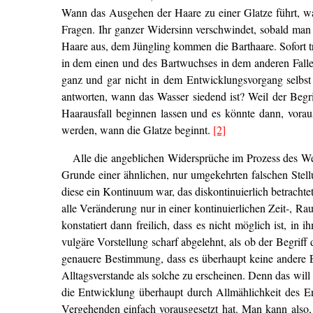
Wann das Ausgehen der Haare zu einer Glatze führt, wann
Fragen. Ihr ganzer Widersinn verschwindet, sobald man 
Haare aus, dem Jüngling kommen die Barthaare. Sofort tr
in dem einen und des Bartwuchses in dem anderen Falle.
ganz und gar nicht in dem Entwicklungsvorgang selbst 
antworten, wann das Wasser siedend ist? Weil der Begri
Haarausfall beginnen lassen und es könnte dann, vora
werden, wann die Glatze beginnt.
[2]
Alle die angeblichen Widersprüche im Prozess des Wer
Grunde einer ähnlichen, nur umgekehrten falschen St
diese ein Kontinuum war, das diskontinuierlich betracht
alle Veränderung nur in einer kontinuierlichen Zeit-, R
konstatiert dann freilich, dass es nicht möglich ist, in
vulgäre Vorstellung scharf abgelehnt, als ob der Begriff
genauere Bestimmung, dass es überhaupt keine andere 
Alltagsverstande als solche zu erscheinen. Denn das will
die Entwicklung überhaupt durch Allmählichkeit des En
Vergehenden einfach vorausgesetzt hat. Man kann also,