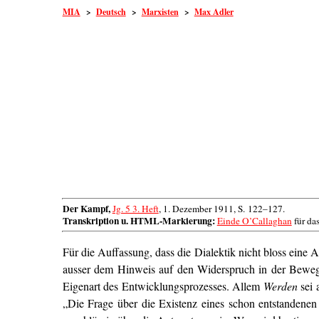
MIA
>
Deutsch
>
Marxisten
>
Max Adler
Der Kampf,
Jg. 5 3. Heft
, 1. Dezember 1911, S. 122–127.
Transkription u. HTML-Markierung:
Einde O’Callaghan
für da
Für die Auffassung, dass die Dialektik nicht bloss eine A
ausser dem Hinweis auf den Widerspruch in der Bew
Eigenart des Entwicklungsprozesses. Allem
Werden
sei 
„Die Frage über die Existenz eines schon entstandenen 