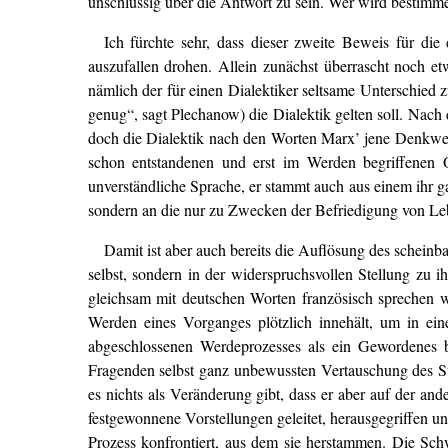
unschlüssig über die Antwort zu sein. Wer wird bestimm
Ich fürchte sehr, dass dieser zweite Beweis für die
auszufallen drohen. Allein zunächst überrascht noch e
nämlich der für einen Dialektiker seltsame Unterschied 
genug“, sagt Plechanow) die Dialektik gelten soll. Nach d
doch die Dialektik nach den Worten Marx’ jene Denkwei
schon entstandenen und erst im Werden begriffenen O
unverständliche Sprache, er stammt auch aus einem ihr 
sondern an die nur zu Zwecken der Befriedigung von Le
Damit ist aber auch bereits die Auflösung des schein
selbst, sondern in der widerspruchsvollen Stellung zu i
gleichsam mit deutschen Worten französisch sprechen w
Werden eines Vorganges plötzlich innehält, um in ei
abgeschlossenen Werdeprozesses als ein Gewordenes be
Fragenden selbst ganz unbewussten Vertauschung des Sta
es nichts als Veränderung gibt, dass er aber auf der an
festgewonnene Vorstellungen geleitet, herausgegriffen u
Prozess konfrontiert, aus dem sie herstammen. Die Schw