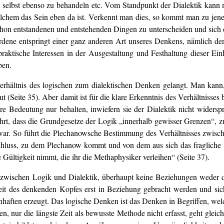
ch selbst ebenso zu behandeln etc. Vom Standpunkt der Dialektik kann 
welchem das Sein eben da ist. Verkennt man dies, so kommt man zu jener
schon entstandenen und entstehenden Dingen zu unterscheiden und sic
dene entspringt einer ganz anderen Art unseres Denkens, nämlich der
raktische Interessen in der Ausgestaltung und Festhaltung dieser Ei
ben.
erhältnis des logischen zum dialektischen Denken gelangt. Man kann,
ut (Seite 35). Aber damit ist für die klare Erkenntnis des Verhältnis
re Bedeutung nur behalten, inwiefern sie der Dialektik nicht widerspre
ehrt, dass die Grundgesetze der Logik „innerhalb gewisser Grenzen“
 war. So führt die Plechanowsche Bestimmung des Verhältnisses zwisc
 Schluss, zu dem Plechanow kommt und von dem aus sich das fragliche Ve
e Gültigkeit nimmt, die ihr die Methaphysiker verleihen“ (Seite 37).
nis zwischen Logik und Dialektik, überhaupt keine Beziehungen wede
eit des denkenden Kopfes erst in Beziehung gebracht werden und sich
enhaften erzeugt. Das logische Denken ist das Denken in Begriffen, welch
n, nur die längste Zeit als bewusste Methode nicht erfasst, geht glei