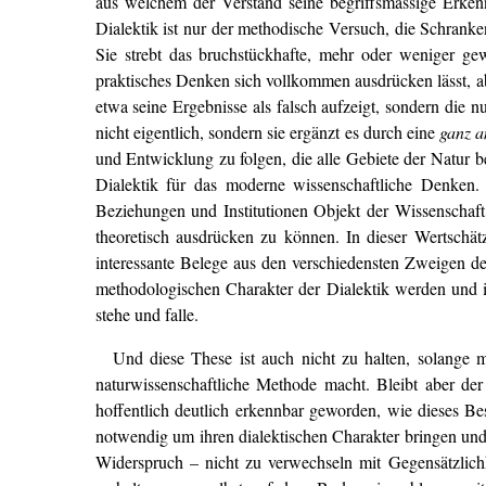
aus welchem der Verstand seine begriffsmässige Erkenn
Dialektik ist nur der methodische Versuch, die Schranke
Sie strebt das bruchstückhafte, mehr oder weniger ge
praktisches Denken sich vollkommen ausdrücken lässt, ab
etwa seine Ergebnisse als falsch aufzeigt, sondern die 
nicht eigentlich, sondern sie ergänzt es durch eine
ganz a
und Entwicklung zu folgen, die alle Gebiete der Natur b
Dialektik für das moderne wissenschaftliche Denken. 
Beziehungen und Institutionen Objekt der Wissenschaft
theoretisch ausdrücken zu können. In dieser Wertschät
interessante Belege aus den verschiedensten Zweigen de
methodologischen Charakter der Dialektik werden und in
stehe und falle.
Und diese These ist auch nicht zu halten, solange
naturwissenschaftliche Methode macht. Bleibt aber der 
hoffentlich deutlich erkennbar geworden, wie dieses Bes
notwendig um ihren dialektischen Charakter bringen und
Widerspruch – nicht zu verwechseln mit Gegensätzlic