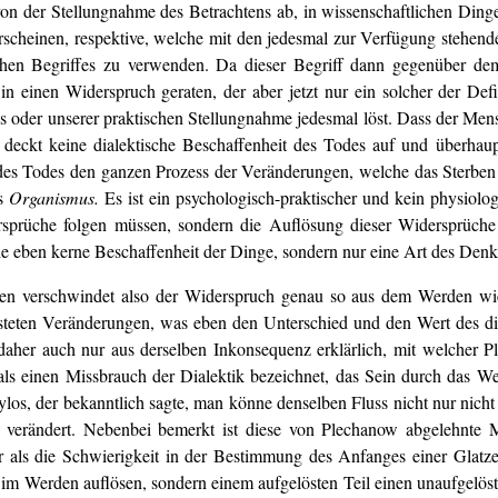
on der Stellungnahme des Betrachtens ab, in wissenschaftlichen Dinge
rscheinen, respektive, welche mit den jedesmal zur Verfügung stehend
schen Begriffes zu verwenden. Da dieser Begriff dann gegenüber de
in einen Widerspruch geraten, der aber jetzt nur ein solcher der Defi
s oder unserer praktischen Stellungnahme jedesmal löst. Dass der Mens
n, deckt keine dialektische Beschaffenheit des Todes auf und überha
es Todes den ganzen Prozess der Veränderungen, welche das Sterben ei
es
Organismus.
Es ist ein psychologisch-praktischer und kein physiolog
rsprüche folgen müssen, sondern die Auflösung dieser Widersprüche 
die eben kerne Beschaffenheit der Dinge, sondern nur eine Art des Denk
onen verschwindet also der Widerspruch genau so aus dem Werden wi
steten Veränderungen, was eben den Unterschied und den Wert des d
r daher auch nur aus derselben Inkonsequenz erklärlich, mit welche
als einen Missbrauch der Dialektik bezeichnet, das Sein durch das We
ylos, der bekanntlich sagte, man könne denselben Fluss nicht nur nich
t verändert. Nebenbei bemerkt ist diese von Plechanow abgelehnte M
als die Schwierigkeit in der Bestimmung des Anfanges einer Glatze
im Werden auflösen, sondern einem aufgelösten Teil einen unaufgelöste