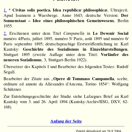
Civitas solis poetica. Idea republicæ philosophicæ
1.
*
, Ultrajecti.
Der
Apud Ioannem a Waesberge. Anno 1643; deutsche Version:
Sonnenstaat – Idee eines philosophischen Gemeinwesens
, Berlin
1955.
Campanella
Le Devenir Social
2.
Erschienen unter dem Titel
in
numéro 4/Paris, julliet 1895, numéro 5/ Paris, août 1895 und numéro 6/
Paris septembre 1895; deutschsprachige Erstveröffentlichung in: Karl
Geschichte des Sozialismus in Einzeldarstellungen
Kautsky:
,
Vorläufer des
Stuttgart 1895 (zweite Auflage unter dem Titel:
neueren Sozialismus
, 3, Stuttgart-Berlin 1922).
Übersetzer des Kapitels I und Bearbeiter des folgenden Textes: Rudolf
Segall.
Opere di Tommaso Campanella
Bearbeiter der Zitate aus „
, scelte,
ordinate ed annote da Allesandro d’Ancona, Torino 1854“: Wolfgang
Schützner.
Zur Entstehungsgeschichte der Studie siehe Lafargues Brief an Karl
Kautsky vom 3. und 26. April 1894 (Kautsky-Archiv/IISG, DXV, 62-
168).
Anfang der Seite
Zuletzt aktualisiert am
26.8.2004
.