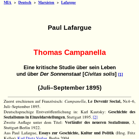
MIA
>
Deutsch
>
Marxisten
>
Lafargue
Paul Lafargue
Thomas Campanella
Eine kritische Studie über sein Leben
und über
Der Sonnenstaat
[
Civitas solis
]
[1]
(Juli–September 1895)
Le Devenir Social,
Zuerst erschienen auf Französisch:
Campanella
,
Nr.4–6,
Juli–September 1895.
Geschichte des
Deutschsprachige Erstveröffentlichung in: Karl Kautsky:
Sozialismus in Einzeldarstellungen
, Stuttgart 1895.
[2]
Vorläufer des neueren Sozialismus
Zweite Auflage unter dem Titel:
, 3,
Stuttgart-Berlin 1922.
Essays zur Geschichte, Kultur und Politik
Aus Paul Lafargue,
(Hrsg. Fritz
Keller),
Karl Dietz Verlag
, Berlin 2004.