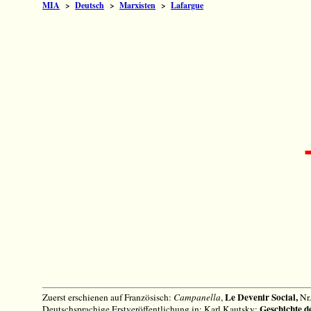
MIA
>
Deutsch
>
Marxisten
>
Lafargue
Le Devenir Social,
Zuerst erschienen auf Französisch:
Campanella
,
Nr.
Geschichte d
Deutschsprachige Erstveröffentlichung in: Karl Kautsky: