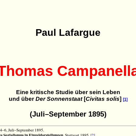
Paul Lafargue
Thomas Campanell
Eine kritische Studie über sein Leben
und über
Der Sonnenstaat
[
Civitas solis
]
[1]
(Juli–September 1895)
4–6, Juli–September 1895.
es Sozialismus in Einzeldarstellungen
, Stuttgart 1895.
[2]