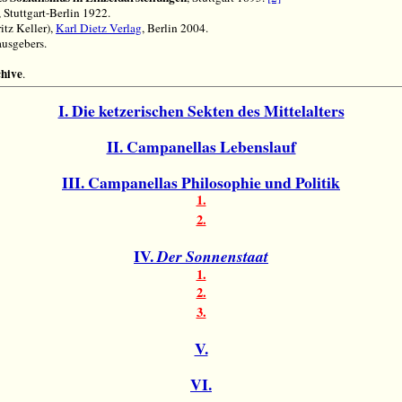
3, Stuttgart-Berlin 1922.
itz Keller),
Karl Dietz Verlag
, Berlin 2004.
ausgebers.
chive
.
I. Die ketzerischen Sekten des Mittelalters
II. Campanellas Lebenslauf
III. Campanellas Philosophie und Politik
1.
2.
IV.
Der Sonnenstaat
1.
2.
3.
V.
VI.