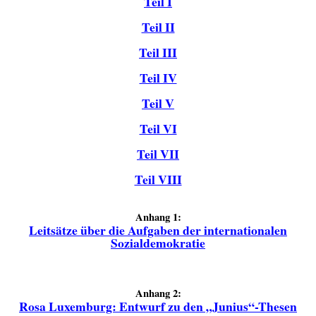
Teil I
Teil II
Teil III
Teil IV
Teil V
Teil VI
Teil VII
Teil VIII
Anhang 1:
Leitsätze über die Aufgaben der internationalen
Sozialdemokratie
Anhang 2:
Rosa Luxemburg: Entwurf zu den „Junius“-Thesen