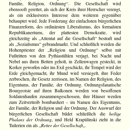
Familie, Religion, Ordnung“. Die Gesellschaft wird
ebensooft gerettet, als sich der Kreis ihrer Herrscher verengt,
als ein exklusiveres Interesse dem weiteren gegenüber
behauptet wird. Jede Forderung der einfachsten bürgerlichen
Finanzreform, des ordinärsten Liberalismus, des formalsten
Republikanertums, der plattesten Demokratie, wird
gleichzeitig als „Attentat auf die Gesellschaft“ bestraft und
als „Sozialismus“ gebrandmarkt. Und schließlich werden die
Hohenpriester der „Religion und Ordnung“ selbst mit
Fußtritten von den Pythiastühlen verjagt, bei Nacht und
Nebel aus ihren Betten geholt, in Zellenwagen gesteckt, in
Kerker geworfen oder ins Exil geschickt, ihr Tempel wird der
Erde gleichgemacht, ihr Mund wird versiegelt, ihre Feder
zerbrochen, ihr Gesetz zerrissen, im Namen der Religion, des
Eigentums, der Familie, der Ordnung. Ordnungsfanatische
Bourgeoisie auf ihren Balkonen werden von besoffenen
Soldatenhaufen zusammengeschossen, ihre Häuser werden
zum Zeitvertreib bombardiert – im Namen des Eigentums,
der Familie, der Religion und der Ordnung. Der Auswurf der
bürgerlichen Gesellschaft bildet schließlich die
heilige
Phalanx der Ordnung
, und Held Krapülinski zieht in die
Tuilerien ein als „
Retter der Gesellschaft
„.