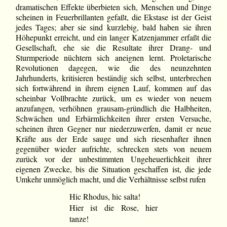
dramatischen Effekte überbieten sich, Menschen und Dinge
scheinen in Feuerbrillanten gefaßt, die Ekstase ist der Geist
jedes Tages; aber sie sind kurzlebig, bald haben sie ihren
Höhepunkt erreicht, und ein langer Katzenjammer erfaßt die
Gesellschaft, ehe sie die Resultate ihrer Drang- und
Sturmperiode nüchtern sich aneignen lernt. Proletarische
Revolutionen dagegen, wie die des neunzehnten
Jahrhunderts, kritisieren beständig sich selbst, unterbrechen
sich fortwährend in ihrem eignen Lauf, kommen auf das
scheinbar Vollbrachte zurück, um es wieder von neuem
anzufangen, verhöhnen grausam-gründlich die Halbheiten,
Schwächen und Erbärmlichkeiten ihrer ersten Versuche,
scheinen ihren Gegner nur niederzuwerfen, damit er neue
Kräfte aus der Erde sauge und sich riesenhafter ihnen
gegenüber wieder aufrichte, schrecken stets von neuem
zurück vor der unbestimmten Ungeheuerlichkeit ihrer
eigenen Zwecke, bis die Situation geschaffen ist, die jede
Umkehr unmöglich macht, und die Verhältnisse selbst rufen
Hic Rhodus, hic salta!
Hier ist die Rose, hier
tanze!