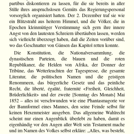
partibus diskontieren zu lassen, für die sie bereits in aller
Stille ihres anspruchslosen Gemüts das Regierungspersonal
vorsorglich organisiert hatten. Der 2. Dezember traf sie wie
ein Blitzstrahl aus heiterm Himmel, und die Völker, die in
Epochen kleinmütiger Verstimmung sich gern ihre innere
Angst von den lautesten Schreiern übertäuben lassen, werden
sich vielleicht überzeugt haben, daß die Zeiten vorüber sind,
wo das Geschnatter von Gänsen das Kapitol retten konnte.
Die Konstitution, die Nationalversammlung, die
dynastischen Parteien, die blauen und die roten
Republikaner, die Helden von Afrika, der Donner der
Tribüne, das Wetterleuchten der Tagespresse, die gesamte
Literatur, die politischen Namen und die geistigen
Renommeen, das bürgerliche Gesetz und das peinliche
Recht, die liberté, égalité, fraternité <Freiheit, Gleichheit,
Brüderlichkeit> und der zweite [Sonntag des Monats] Mai
1852 – alles ist verschwunden wie eine Phantasmagorie vor
der Bannformel eines Mannes, den seine Feinde selbst für
keinen Hexenmeister ausgeben. Das allgemeine Wahlrecht
scheint nur einen Augenblick überlebt zu haben, damit es
eigenhändig vor den Augen aller Welt sein Testament mache
und im Namen des Volkes selbst erkläre: „Alles, was besteht,