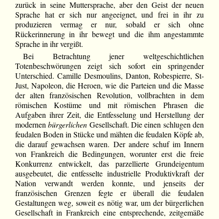
zurück in seine Muttersprache, aber den Geist der neuen
Sprache hat er sich nur angeeignet, und frei in ihr zu
produzieren vermag er nur, sobald er sich ohne
Rückerinnerung in ihr bewegt und die ihm angestammte
Sprache in ihr vergißt.
Bei Betrachtung jener weltgeschichtlichen
Totenbeschwörungen zeigt sich sofort ein springender
Unterschied. Camille Desmoulins, Danton, Robespierre, St-
Just, Napoleon, die Heroen, wie die Parteien und die Masse
der alten französischen Revolution, vollbrachten in dem
römischen Kostüme und mit römischen Phrasen die
Aufgaben ihrer Zeit, die Entfesselung und Herstellung der
modernen
bürgerlichen
Gesellschaft. Die einen schlugen den
feudalen Boden in Stücke und mähten die feudalen Köpfe ab,
die darauf gewachsen waren. Der andere schuf im Innern
von Frankreich die Bedingungen, worunter erst die freie
Konkurrenz entwickelt, das parzellierte Grundeigentum
ausgebeutet, die entfesselte industrielle Produktivkraft der
Nation verwandt werden konnte, und jenseits der
französischen Grenzen fegte er überall die feudalen
Gestaltungen weg, soweit es nötig war, um der bürgerlichen
Gesellschaft in Frankreich eine entsprechende, zeitgemäße