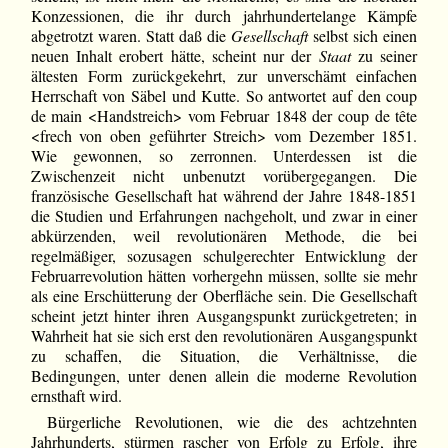
Konzessionen, die ihr durch jahrhundertelange Kämpfe
abgetrotzt waren. Statt daß die
Gesellschaft
selbst sich einen
neuen Inhalt erobert hätte, scheint nur der
Staat
zu seiner
ältesten Form zurückgekehrt, zur unverschämt einfachen
Herrschaft von Säbel und Kutte. So antwortet auf den coup
de main <Handstreich> vom Februar 1848 der coup de tête
<frech von oben geführter Streich> vom Dezember 1851.
Wie gewonnen, so zerronnen. Unterdessen ist die
Zwischenzeit nicht unbenutzt vorübergegangen. Die
französische Gesellschaft hat während der Jahre 1848-1851
die Studien und Erfahrungen nachgeholt, und zwar in einer
abkürzenden, weil revolutionären Methode, die bei
regelmäßiger, sozusagen schulgerechter Entwicklung der
Februarrevolution hätten vorhergehn müssen, sollte sie mehr
als eine Erschütterung der Oberfläche sein. Die Gesellschaft
scheint jetzt hinter ihren Ausgangspunkt zurückgetreten; in
Wahrheit hat sie sich erst den revolutionären Ausgangspunkt
zu schaffen, die Situation, die Verhältnisse, die
Bedingungen, unter denen allein die moderne Revolution
ernsthaft wird.
Bürgerliche Revolutionen, wie die des achtzehnten
Jahrhunderts, stürmen rascher von Erfolg zu Erfolg, ihre