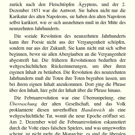
zurück nach den Fleischtöpfen Ägyptens, und der 2.
Dezember 1851 war die Antwort. Sie haben nicht nur die
Karikatur des alten Napoleons, sie haben den alten Napoleon
selbst karikiert, wie er sich ausnehmen muß in der Mitte des
neunzehnten Jahrhunderts.
Die soziale Revolution des neunzehnten Jahrhunderts
kann ihre Poesie nicht aus der Vergangenheit schöpfen,
sondern nur aus der Zukunft. Sie kann nicht mit sich selbst
beginnen, bevor sie allen Aberglauben an die Vergangenheit
abgestreift hat. Die früheren Revolutionen bedurften der
weltgeschichtlichen Rückerinnerungen, um über ihren
eigenen Inhalt zu betäuben. Die Revolution des neunzehnten
Jahrhunderts muß die Toten ihre Toten begraben lassen, um
bei ihrem eignen Inhalt anzukommen. Dort ging die Phrase
über den Inhalt, hier geht der Inhalt über die Phrase hinaus.
Die Februarrevolution war eine Überrumpelung, eine
Überraschung
der alten Gesellschaft, und das Volk
proklamierte diesen unverhofften
Handstreich
als eine
weltgeschichtliche Tat, womit die neue Epoche eröffnet sei.
Am 2. Dezember wird die Februarrevolution eskamotiert
durch die Volte eines falschen Spielers, und was umgeworfen
scheint, ist nicht mehr die Monarchie, es sind die liberalen