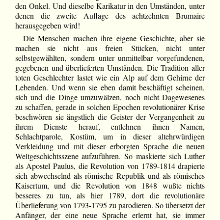
den Onkel. Und dieselbe Karikatur in den Umständen, unter
denen die zweite Auflage des achtzehnten Brumaire
herausgegeben wird!
Die Menschen machen ihre eigene Geschichte, aber sie
machen sie nicht aus freien Stücken, nicht unter
selbstgewählten, sondern unter unmittelbar vorgefundenen,
gegebenen und überlieferten Umständen. Die Tradition aller
toten Geschlechter lastet wie ein Alp auf dem Gehirne der
Lebenden. Und wenn sie eben damit beschäftigt scheinen,
sich und die Dinge umzuwälzen, noch nicht Dagewesenes
zu schaffen, gerade in solchen Epochen revolutionärer Krise
beschwören sie ängstlich die Geister der Vergangenheit zu
ihrem Dienste herauf, entlehnen ihnen Namen,
Schlachtparole, Kostüm, um in dieser altehrwürdigen
Verkleidung und mit dieser erborgten Sprache die neuen
Weltgeschichtsszene aufzuführen. So maskierte sich Luther
als Apostel Paulus, die Revolution von 1789-1814 drapierte
sich abwechselnd als römische Republik und als römisches
Kaisertum, und die Revolution von 1848 wußte nichts
besseres zu tun, als hier 1789, dort die revolutionäre
Überlieferung von 1793-1795 zu parodieren. So übersetzt der
Anfänger, der eine neue Sprache erlernt hat, sie immer