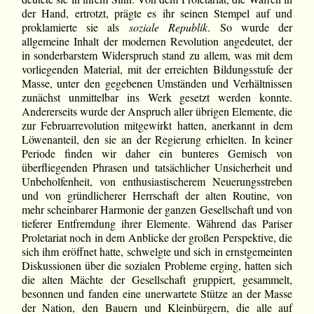
der Hand, ertrotzt, prägte es ihr seinen Stempel auf und
proklamierte sie als
soziale Republik
. So wurde der
allgemeine Inhalt der modernen Revolution angedeutet, der
in sonderbarstem Widerspruch stand zu allem, was mit dem
vorliegenden Material, mit der erreichten Bildungsstufe der
Masse, unter den gegebenen Umständen und Verhältnissen
zunächst unmittelbar ins Werk gesetzt werden konnte.
Andererseits wurde der Anspruch aller übrigen Elemente, die
zur Februarrevolution mitgewirkt hatten, anerkannt in dem
Löwenanteil, den sie an der Regierung erhielten. In keiner
Periode finden wir daher ein bunteres Gemisch von
überfliegenden Phrasen und tatsächlicher Unsicherheit und
Unbeholfenheit, von enthusiastischerem Neuerungsstreben
und von gründlicherer Herrschaft der alten Routine, von
mehr scheinbarer Harmonie der ganzen Gesellschaft und von
tieferer Entfremdung ihrer Elemente. Während das Pariser
Proletariat noch in dem Anblicke der großen Perspektive, die
sich ihm eröffnet hatte, schwelgte und sich in ernstgemeinten
Diskussionen über die sozialen Probleme erging, hatten sich
die alten Mächte der Gesellschaft gruppiert, gesammelt,
besonnen und fanden eine unerwartete Stütze an der Masse
der Nation, den Bauern und Kleinbürgern, die alle auf