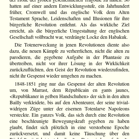
hatten auf einer andern Entwicklungsstufe, ein Jahrhundert
früher, Cromwell und das englische Volk dem Alten
Testament Sprache, Leidenschaften und Illusionen für ihre
bürgerliche Revolution entlehnt. Als das wirkliche Ziel
erreicht, als die bürgerliche Umgestaltung der englischen
Gesellschaft vollbracht war, verdrängte Locke den Habakuk.
Die Totenerweckung in jenen Revolutionen diente also
dazu, die neuen Kämpfe zu verherrlichen, nicht die alten zu
parodieren, die gegebene Aufgabe in der Phantasie zu
übertreiben, nicht vor ihrer Lösung in der Wirklichkeit
zurückzuflüchten, den Geist der Revolution wiederzufinden,
nicht ihr Gespenst wieder umgehen zu machen.
1848-1851 ging nur das Gespenst der alten Revolution
um, von Marrast, dem Républicain en gants jaunes,
<Republikaner in gelben Handschuhen> der sich in den alten
Bailly verkleidete, bis auf den Abenteurer, der seine trivial-
widrigen Züge unter der eisernen Totenlarve Napoleons
versteckte. Ein ganzes Volk, das sich durch eine Revolution
eine beschleunigte Bewegungskraft gegeben zu haben
glaubt, findet sich plötzlich in eine verstorbene Epoche
zurückversetzt, und damit keine Täuschung über den