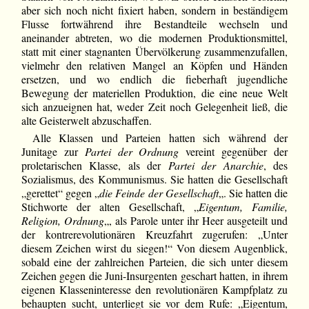
aber sich noch nicht fixiert haben, sondern in beständigem
Flusse fortwährend ihre Bestandteile wechseln und
aneinander abtreten, wo die modernen Produktionsmittel,
statt mit einer stagnanten Übervölkerung zusammenzufallen,
vielmehr den relativen Mangel an Köpfen und Händen
ersetzen, und wo endlich die fieberhaft jugendliche
Bewegung der materiellen Produktion, die eine neue Welt
sich anzueignen hat, weder Zeit noch Gelegenheit ließ, die
alte Geisterwelt abzuschaffen.
Alle Klassen und Parteien hatten sich während der
Junitage zur
Partei der Ordnung
vereint gegenüber der
proletarischen Klasse, als der
Partei der Anarchie
, des
Sozialismus, des Kommunismus. Sie hatten die Gesellschaft
„gerettet“ gegen „
die Feinde der Gesellschaft
„. Sie hatten die
Stichworte der alten Gesellschaft, „
Eigentum, Familie,
Religion, Ordnung
„, als Parole unter ihr Heer ausgeteilt und
der kontrerevolutionären Kreuzfahrt zugerufen: „Unter
diesem Zeichen wirst du siegen!“ Von diesem Augenblick,
sobald eine der zahlreichen Parteien, die sich unter diesem
Zeichen gegen die Juni-Insurgenten geschart hatten, in ihrem
eigenen Klasseninteresse den revolutionären Kampfplatz zu
behaupten sucht, unterliegt sie vor dem Rufe: „Eigentum,