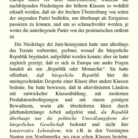
nachfolgenden Niederlagen der höhern Klassen so wohlfeil
erkauft werden, daß sie der frechen Übertreibung von seiten
der siegenden Partei bedürfen, um überhaupt als Ereignisse
passieren zu können, und um so schmachvoller werden, je
weiter die unterliegende Partei von der proletarischen entfernt
ist.
Die Niederlage der Juni-Insurgenten hatte nun allerdings
das Terrain vorbereitet, geebnet, worauf die bürgerliche
Republik begründet, aufgeführt werden konnte; aber sie hatte
zugleich gezeigt, daß es sich in Europa um andre Fragen
handelt als um „Republik oder Monarchie“. Sie hatte
offenbart,
daß bürgerliche Republik
hier die
uneingeschränkte Despotie einer Klasse über andere Klassen
bedeute. Sie hatte bewiesen, daß in altzivilisierten Ländern
mit entwickelter Klassenbildung, mit modernen
Produktionsbedingungen und mit einem geistigen
Bewußtsein, worin alle überlieferten Ideen durch
jahrhundertelange Arbeit aufgelöst sind,
die Republik
überhaupt nur die politische Umwälzungsform der
bürgerlichen Gesellschaft
bedeutet und nicht ihre
konservative Lebensform
, wie z.B. in den Vereinigten
Staaten von Nordamerika, wo zwar schon Klassen bestehn,