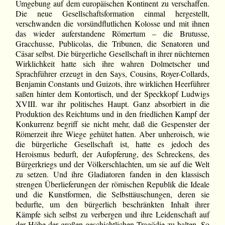
Umgebung auf dem europäischen Kontinent zu verschaffen.
Die neue Gesellschaftsformation einmal hergestellt,
verschwanden die vorsündflutlichen Kolosse und mit ihnen
das wieder auferstandene Römertum – die Brutusse,
Gracchusse, Publicolas, die Tribunen, die Senatoren und
Cäsar selbst. Die bürgerliche Gesellschaft in ihrer nüchternen
Wirklichkeit hatte sich ihre wahren Dolmetscher und
Sprachführer erzeugt in den Says, Cousins, Royer-Collards,
Benjamin Constants und Guizots, ihre wirklichen Heerführer
saßen hinter dem Kontortisch, und der Speckkopf Ludwigs
XVIII. war ihr politisches Haupt. Ganz absorbiert in die
Produktion des Reichtums und in den friedlichen Kampf der
Konkurrenz begriff sie nicht mehr, daß die Gespenster der
Römerzeit ihre Wiege gehütet hatten. Aber unheroisch, wie
die bürgerliche Gesellschaft ist, hatte es jedoch des
Heroismus bedurft, der Aufopferung, des Schreckens, des
Bürgerkriegs und der Völkerschlachten, um sie auf die Welt
zu setzen. Und ihre Gladiatoren fanden in den klassisch
strengen Überlieferungen der römischen Republik die Ideale
und die Kunstformen, die Selbsttäuschungen, deren sie
bedurfte, um den bürgerlich beschränkten Inhalt ihrer
Kämpfe sich selbst zu verbergen und ihre Leidenschaft auf
der Höhe der großen geschichtlichen Tragödie zu halten. So