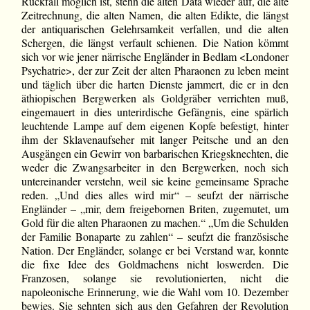
Rückfall möglich ist, stehn die alten Data wieder auf, die alte
Zeitrechnung, die alten Namen, die alten Edikte, die längst
der antiquarischen Gelehrsamkeit verfallen, und die alten
Schergen, die längst verfault schienen. Die Nation kömmt
sich vor wie jener närrische Engländer in Bedlam <Londoner
Psychatrie>, der zur Zeit der alten Pharaonen zu leben meint
und täglich über die harten Dienste jammert, die er in den
äthiopischen Bergwerken als Goldgräber verrichten muß,
eingemauert in dies unterirdische Gefängnis, eine spärlich
leuchtende Lampe auf dem eigenen Kopfe befestigt, hinter
ihm der Sklavenaufseher mit langer Peitsche und an den
Ausgängen ein Gewirr von barbarischen Kriegsknechten, die
weder die Zwangsarbeiter in den Bergwerken, noch sich
untereinander verstehn, weil sie keine gemeinsame Sprache
reden. „Und dies alles wird mir“ – seufzt der närrische
Engländer – „mir, dem freigebornen Briten, zugemutet, um
Gold für die alten Pharaonen zu machen.“ „Um die Schulden
der Familie Bonaparte zu zahlen“ – seufzt die französische
Nation. Der Engländer, solange er bei Verstand war, konnte
die fixe Idee des Goldmachens nicht loswerden. Die
Franzosen, solange sie revolutionierten, nicht die
napoleonische Erinnerung, wie die Wahl vom 10. Dezember
bewies. Sie sehnten sich aus den Gefahren der Revolution