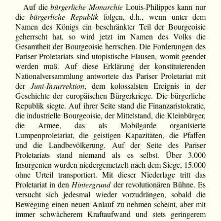
Auf die
bürgerliche Monarchie
Louis-Philippes kann nur
die
bürgerliche Republik
folgen, d.h., wenn unter dem
Namen des Königs ein beschränkter Teil der Bourgeoisie
geherrscht hat, so wird jetzt im Namen des Volks die
Gesamtheit der Bourgeoisie herrschen. Die Forderungen des
Pariser Proletariats sind utopistische Flausen, womit geendet
werden muß. Auf diese Erklärung der konstituierenden
Nationalversammlung antwortete das Pariser Proletariat mit
der
Juni-Insurrektion
, dem kolossalsten Ereignis in der
Geschichte der europäischen Bürgerkriege. Die bürgerliche
Republik siegte. Auf ihrer Seite stand die Finanzaristokratie,
die industrielle Bourgeoisie, der Mittelstand, die Kleinbürger,
die Armee, das als Mobilgarde organisierte
Lumpenproletariat, die geistigen Kapazitäten, die Pfaffen
und die Landbevölkerung. Auf der Seite des Pariser
Proletariats stand niemand als es selbst. Über 3.000
Insurgenten wurden niedergemetzelt nach dem Siege, 15.000
ohne Urteil transportiert. Mit dieser Niederlage tritt das
Proletariat in den
Hintergrund
der revolutionären Bühne. Es
versucht sich jedesmal wieder vorzudrängen, sobald die
Bewegung einen neuen Anlauf zu nehmen scheint, aber mit
immer schwächerem Kraftaufwand und stets geringerem