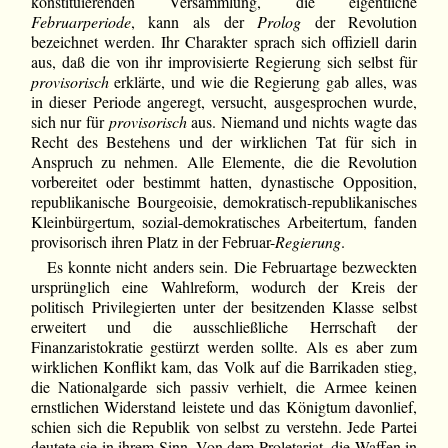
konstituierenden Versammlung, die eigentliche
Februarperiode
, kann als der
Prolog
der Revolution
bezeichnet werden. Ihr Charakter sprach sich offiziell darin
aus, daß die von ihr improvisierte Regierung sich selbst für
provisorisch
erklärte, und wie die Regierung gab alles, was
in dieser Periode angeregt, versucht, ausgesprochen wurde,
sich nur für
provisorisch
aus. Niemand und nichts wagte das
Recht des Bestehens und der wirklichen Tat für sich in
Anspruch zu nehmen. Alle Elemente, die die Revolution
vorbereitet oder bestimmt hatten, dynastische Opposition,
republikanische Bourgeoisie, demokratisch-republikanisches
Kleinbürgertum, sozial-demokratisches Arbeitertum, fanden
provisorisch ihren Platz in der Februar-
Regierung
.
Es konnte nicht anders sein. Die Februartage bezweckten
ursprünglich eine Wahlreform, wodurch der Kreis der
politisch Privilegierten unter der besitzenden Klasse selbst
erweitert und die ausschließliche Herrschaft der
Finanzaristokratie gestürzt werden sollte. Als es aber zum
wirklichen Konflikt kam, das Volk auf die Barrikaden stieg,
die Nationalgarde sich passiv verhielt, die Armee keinen
ernstlichen Widerstand leistete und das Königtum davonlief,
schien sich die Republik von selbst zu verstehn. Jede Partei
deutete sie in ihrem Sinn. Von dem Proletariat, die Waffen in