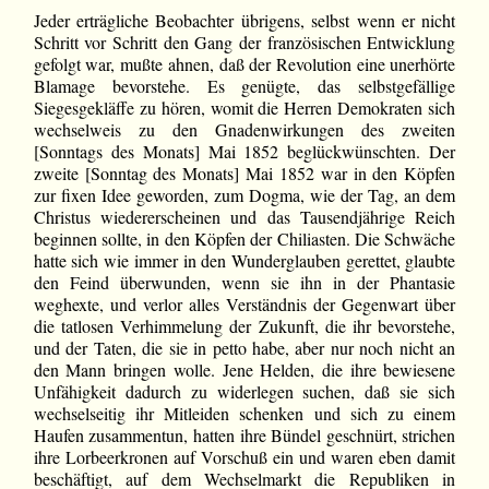
Jeder erträgliche Beobachter übrigens, selbst wenn er nicht
Schritt vor Schritt den Gang der französischen Entwicklung
gefolgt war, mußte ahnen, daß der Revolution eine unerhörte
Blamage bevorstehe. Es genügte, das selbstgefällige
Siegesgekläffe zu hören, womit die Herren Demokraten sich
wechselweis zu den Gnadenwirkungen des zweiten
[Sonntags des Monats] Mai 1852 beglückwünschten. Der
zweite [Sonntag des Monats] Mai 1852 war in den Köpfen
zur fixen Idee geworden, zum Dogma, wie der Tag, an dem
Christus wiedererscheinen und das Tausendjährige Reich
beginnen sollte, in den Köpfen der Chiliasten. Die Schwäche
hatte sich wie immer in den Wunderglauben gerettet, glaubte
den Feind überwunden, wenn sie ihn in der Phantasie
weghexte, und verlor alles Verständnis der Gegenwart über
die tatlosen Verhimmelung der Zukunft, die ihr bevorstehe,
und der Taten, die sie in petto habe, aber nur noch nicht an
den Mann bringen wolle. Jene Helden, die ihre bewiesene
Unfähigkeit dadurch zu widerlegen suchen, daß sie sich
wechselseitig ihr Mitleiden schenken und sich zu einem
Haufen zusammentun, hatten ihre Bündel geschnürt, strichen
ihre Lorbeerkronen auf Vorschuß ein und waren eben damit
beschäftigt, auf dem Wechselmarkt die Republiken in