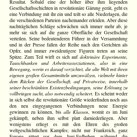
Resultat. Sobald eine der höher über ihm liegenden
Gesellschaftsschichten in revolutionäre Gärung gerät, geht es
eine Verbindung mit ihr ein und teilt so alle Niederlagen, die
die verschiedenen Parteien nacheinander erleiden. Aber diese
nachträglichen Schläge schwächen sich immer mehr ab, je
mehr sie sich auf die ganze Oberfläche der Gesellschaft
verteilen. Seine bedeutenderen Führer in der Versammlung
und in der Presse fallen der Reihe nach den Gerichten als
Opfer, und immer zweideutigere Figuren treten an seine
Spitze. Zum Teil wirft es sich auf
doktrinäre Experimente,
Tauschbanken und Arbeiterassoziationen, also in eine
Bewegung, worin es darauf verzichtet, die alte Welt mit ihren
eigenen großen Gesamtmitteln umzuwälzen, vielmehr hinter
dem Rücken der Gesellschaft, auf Privatweise, innerhalb
seiner beschränkten Existenzbedingungen, seine Erlösung zu
vollbringen sucht, also notwendig scheitert
. Es scheint weder
in sich selbst die revolutionäre Größe wiederfinden noch aus
den neu eingegangenen Verbindungen neue Energie
gewinnen zu können, bis
alle Klassen
, womit es im Juni
gekämpft, neben ihm selbst platt darniederliegen. Aber
wenigstens erliegt es mit den Ehren des großen
weltgeschichtlichen Kampfes; nicht nur Frankreich, ganz
Europa zittert vor dem Juni-Erdbeben, während die