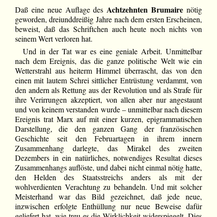
Achtzehnten Brumaire
Daß eine neue Auflage des
nötig
geworden, dreiunddreißig Jahre nach dem ersten Erscheinen,
beweist, daß das Schriftchen auch heute noch nichts von
seinem Wert verloren hat.
Und in der Tat war es eine geniale Arbeit. Unmittelbar
nach dem Ereignis, das die ganze politische Welt wie ein
Wetterstrahl aus heiterm Himmel überrascht, das von den
einen mit lautem Schrei sittlicher Entrüstung verdammt, von
den andern als Rettung aus der Revolution und als Strafe für
ihre Verirrungen akzeptiert, von allen aber nur angestaunt
und von keinem verstanden wurde – unmittelbar nach diesem
Ereignis trat Marx auf mit einer kurzen, epigrammatischen
Darstellung, die den ganzen Gang der französischen
Geschichte seit den Februartagen in ihrem innern
Zusammenhang darlegte, das Mirakel des zweiten
Dezembers in ein natürliches, notwendiges Resultat dieses
Zusammenhangs auflöste, und dabei nicht einmal nötig hatte,
den Helden des Staatsstreichs anders als mit der
wohlverdienten Verachtung zu behandeln. Und mit solcher
Meisterhand war das Bild gezeichnet, daß jede neue,
inzwischen erfolgte Enthüllung nur neue Beweise dafür
geliefert hat, wie treu es die Wirklichkeit widerspiegelt. Dies