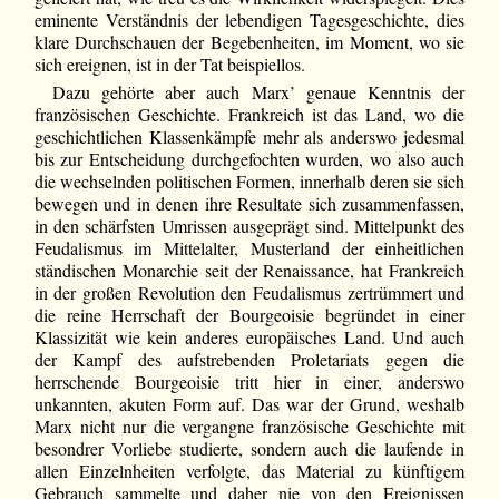
eminente Verständnis der lebendigen Tagesgeschichte, dies
klare Durchschauen der Begebenheiten, im Moment, wo sie
sich ereignen, ist in der Tat beispiellos.
Dazu gehörte aber auch Marx’ genaue Kenntnis der
französischen Geschichte. Frankreich ist das Land, wo die
geschichtlichen Klassenkämpfe mehr als anderswo jedesmal
bis zur Entscheidung durchgefochten wurden, wo also auch
die wechselnden politischen Formen, innerhalb deren sie sich
bewegen und in denen ihre Resultate sich zusammenfassen,
in den schärfsten Umrissen ausgeprägt sind. Mittelpunkt des
Feudalismus im Mittelalter, Musterland der einheitlichen
ständischen Monarchie seit der Renaissance, hat Frankreich
in der großen Revolution den Feudalismus zertrümmert und
die reine Herrschaft der Bourgeoisie begründet in einer
Klassizität wie kein anderes europäisches Land. Und auch
der Kampf des aufstrebenden Proletariats gegen die
herrschende Bourgeoisie tritt hier in einer, anderswo
unkannten, akuten Form auf. Das war der Grund, weshalb
Marx nicht nur die vergangne französische Geschichte mit
besondrer Vorliebe studierte, sondern auch die laufende in
allen Einzelnheiten verfolgte, das Material zu künftigem
Gebrauch sammelte und daher nie von den Ereignissen