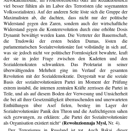
viel besser fühlen als im Labor des Terroristen (die sogenannten
Volkssozialisten). Auf der anderen Seite löste sich die Gruppe der
Maximalisten ab, die dachten, dass nicht nur der politische
Widerstand gegen den Zaren, sondern auch der wirtschaftliche
Widerstand gegen die Konterrevolution durch eine erhöhte Dosis
Dynamit bewältigt werden kann. Die Vertreter der Bauernschaft,
die Trudowiki der ersten beiden Dumas, lösten die
parlamentarischen Sozialrevolutionäre fast vollständig in sich auf,
was sie jedoch nicht vor politischer Formlosigkeit bewahrte, kraft
der sie in jeder Frage zwischen den Kadetten und den
Sozialdemokraten schwankten. Das Proletariat in seiner
überwältigenden Mehrheit ging im Verlauf der gesamten
Revolution mit der Sozialdemokratie. Dergestalt war die soziale
Basis der sozialrevolutionären Partei im Moment der Prüfung
extrem instabil, die internen zentralen Kräfte zerrissen die Partei in
Teile, und als auf diesem Boden der Verwesung und Unsicherheit
die bei all ihrer Gesetzmäßigkeit überraschenden und unerwarteten
Enthüllungen über Asef fielen, bestieg im Lager der
Sozialrevolutionäre Panik den Thron und die Aufrichtigeren sahen
sich gezwungen, zu erklären: „die Partei der Sozialrevolutionäre
(Rewoluzionnaja Mysl,
als Organisation existiert nicht“
Nr. 4).
Der Terrorismus in Russland ist tot. Auch Bakai, dieser