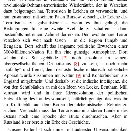
revolutionär-Ochrana-terroristische Wiedertäufer, der in Warschau
dazu beigetragen hat, Terroristen in Leichen zu verwandeln, und
nun zusammen mit seinem Paten Burzew versucht, die Leiche des
Terrorismus zu galvanisieren – wenn es ihm gelingt, die
Bedingungen für eine zweite Azefiade zu schaffen – dann
bestenfalls mit einem Zehntel der ersten. Der revolutionäre Terror
verschob sich weit nach Osten – in die Region Punjab und
Bengalen. Dort schafft das langsame politische Erwachen einer
300-Millionen-Nation für ihn eine günstige Atmosphäre. Dort
scheint das Staatsgebäude
[7]
noch absoluter in seinem
übergesellschaftlichen Despotismus
[8]
zu sein, – noch mehr
„zufällig“ und fremd; denn der ostindische militärisch-polizeiliche
Apparat wurde zusammen mit Kattun
[9]
und Kontorbüchern aus
England mitgebracht. Und deshalb ist die indische Intelligenz, die
von den Schulbänken an mit den Ideen von Locke, Bentham, Mill
vertraut wird und in ihrer Ideenevolution der politischen
Entwicklung des Landes vorauseilt, natürlich geneigt, das, was ihr
an Kraft fehlt, auf dem Boden der alchemistischen Retorte zu
suchen. Vielleicht muss der Terrorismus in anderen Ländern des
Ostens noch eine Epoche der Blüte durchmachen. Aber in
Russland ist er bereits ein Erbe der Geschichte.
Unsere Partei hat sich immer mit äußerster Unversöhnlichkeit