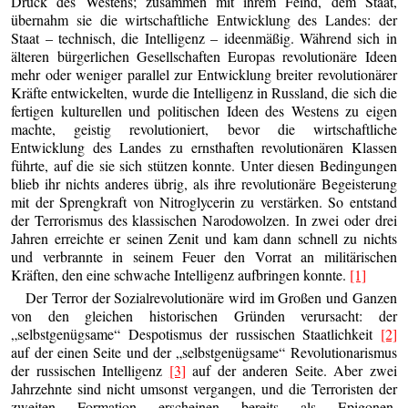
Druck des Westens; zusammen mit ihrem Feind, dem Staat,
übernahm sie die wirtschaftliche Entwicklung des Landes: der
Staat – technisch, die Intelligenz – ideenmäßig. Während sich in
älteren bürgerlichen Gesellschaften Europas revolutionäre Ideen
mehr oder weniger parallel zur Entwicklung breiter revolutionärer
Kräfte entwickelten, wurde die Intelligenz in Russland, die sich die
fertigen kulturellen und politischen Ideen des Westens zu eigen
machte, geistig revolutioniert, bevor die wirtschaftliche
Entwicklung des Landes zu ernsthaften revolutionären Klassen
führte, auf die sie sich stützen konnte. Unter diesen Bedingungen
blieb ihr nichts anderes übrig, als ihre revolutionäre Begeisterung
mit der Sprengkraft von Nitroglycerin zu verstärken. So entstand
der Terrorismus des klassischen Narodowolzen. In zwei oder drei
Jahren erreichte er seinen Zenit und kam dann schnell zu nichts
und verbrannte in seinem Feuer den Vorrat an militärischen
Kräften, den eine schwache Intelligenz aufbringen konnte.
[1]
Der Terror der Sozialrevolutionäre wird im Großen und Ganzen
von den gleichen historischen Gründen verursacht: der
„selbstgenügsame“ Despotismus der russischen Staatlichkeit
[2]
auf der einen Seite und der „selbstgenügsame“ Revolutionarismus
der russischen Intelligenz
[3]
auf der anderen Seite. Aber zwei
Jahrzehnte sind nicht umsonst vergangen, und die Terroristen der
zweiten Formation erscheinen bereits als Epigonen,