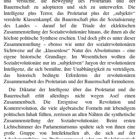
und versuchte, die Bewegung des Proletariats und der
Bauernschaft zu adoptieren und sich zu unterwerfen. Die
Intelligenz plus Terror, das Proletariat plus der „subjektiv“
veredelte Klassenkampf, die Bauernschaft plus die Sozialisierung
des Landes – darauf lief die Triade der eklektischen
Zusammenstellung der Sozialrevolutionäre hinaus, die ihnen als die
höchste politische Synthese erschien. Und doch gibt es unter dieser
Zusammenstellung – ebenso wie unter der sozialrevolutionären
Sichtweise auf die „klassenlose“ Natur des Absolutismus – eine
eigene historische Grundlage. Im Wesentlichen wollten die
Sozialrevolutionäre nur im „subjektiven“ Jargon der revolutionären
Intelligenz, die sich bemühte, ihre Unabhängigkeit zu verteidigen,
das historisch bedingte Erfordernis der revolutionären
Zusammenarbeit des Proletariats und der Bauernschaft formulieren.
Die Diktatur der Intelligenz über das Proletariat und die
Bauernschaft erlitt allerdings nicht wegen Asef einen
Zusammenbuch. Die Ereignisse von Revolution und
Konterrevolution, die viele algebraische Formeln mit lebendigem
politischen Inhalt füllten, zerrissen an allen Nähten die synthetische
Zusammenstellung der Sozialrevolutionäre. Beim ersten
Lichtschimmer des Parlamentarismus spaltete sich von ihnen eine
große Gruppe von Intellektuellen ab, die sich auf der
Advokatentribüne, im Professorensessel oder am Redaktionstisch