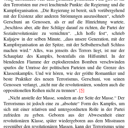
den Terroristen nur zwei leuchtende Punkte: die Regierung und die
Kampforganisation. „Die Regierung ist bereit, sich vorübergehend
mit der Existenz aller anderen Strömungen auszusöhnen“, schrieb
Gerschuni an Genossen, als er auf die Hinrichtung wartete,
„beschloss aber, alle ihre Schläge darauf zu richten, die Partei der
Sozialrevolutionäre zu vernichten“. „Ich hoffe fest“, schrieb
Kaljajew in der selben Minute, „dass unsere Generation, mit der
Kampforganisation an der Spitze, mit der Selbstherrschaft Schluss
machen wird.“ Alles, was jenseits des Terrors liegt, ist nur der
Schauplatz des Kampfes, bestenfalls ein Hilfsmittel. In der
blendenden Flamme der explodierenden Bomben verschwinden
spurlos die Umrisse der politischen Parteien und die Grenze des
Klassenkampfes. Und wir hören, wie der größte Romantiker und
beste Praktiker des neuen Terrorismus, Gerschuni, von seinen
Genossen verlangt, „nicht nur die revolutionären, sondern auch die
oppositionellen Reihen nicht zu trennen“.
[5]
„Nicht anstelle der Masse, sondern an der Seite der Masse.“ Der
Terrorismus ist jedoch eine zu „absolute“ Form des Kampfes, um
sich mit einer relativen und untergeordneten Rolle in der Partei
zufrieden zu geben. Geboren aus der Abwesenheit einer
revolutionären Klasse, später wiedergeboren aus dem Misstrauen
gegenüber den revolutionären Massen, kann der Terrorismus seine