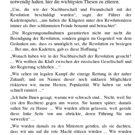
notwendig halten, hier die wichtigsten Thesen zu zitieren.
„Uns, die wir der Nachbarschaft und Freundschaft mit der
Revolution beschuldigt wurden“, sagte der Führer der
Kadettenpartei, „uns haben die Klügsten unter den Revolutionären
immer als ihre schlimmsten Feinde benannt und betrachtet“.
„Die Regierungsmaßnahmen garantierten nicht nur nicht die
Beendigung der Revolution, sondern gingen im Gegenteil von dem
Gedanken aus, dass es unmöglich sei, die Revolution zu besiegen
... Bei uns, den Kadetten, gab es diese Hoffnung.“
„Wonach haben wir in der Nachbarschaft der Revolution gesucht?
... Wir wollten die Kluft zwischen der russischen Gesellschaft und
der Regierung schließen ...“
„Wir sehen im legalen Kampf die einzige Rettung in der naher
Zukunft; und im Namen dieser noch unklaren Möglichkeit
riskierten wir, meine Herren, Popularität. Wir haben sie sehr
schnell ruiniert ...“
„Ich habe Ihnen gesagt, warum wir schwach sind... Nicht, weil Sie
(zu den Rechten) gegen uns waren. Sie kamen später; damals
saßen Sie zu Hause ... Wir wurden allein gelassen, weil gerade
diese linke Seite von uns abrückte, deren Führung Sie uns
vorwerfen“ ...
„Wir wurden damals zu den Ministern gerufen, als sie dachten,
dass wir uns auf die rote Macht stützen würden ... Wir wurden