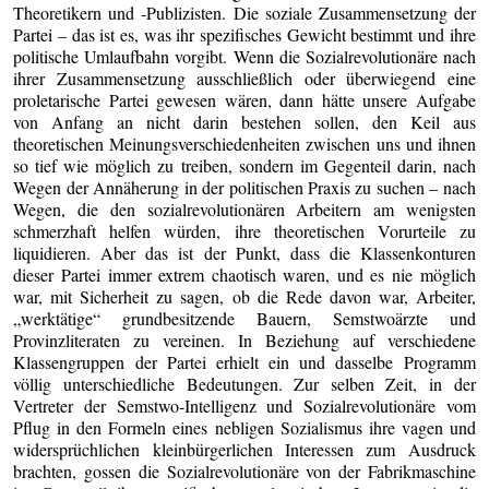
Theoretikern und -Publizisten. Die soziale Zusammensetzung der
Partei – das ist es, was ihr spezifisches Gewicht bestimmt und ihre
politische Umlaufbahn vorgibt. Wenn die Sozialrevolutionäre nach
ihrer Zusammensetzung ausschließlich oder überwiegend eine
proletarische Partei gewesen wären, dann hätte unsere Aufgabe
von Anfang an nicht darin bestehen sollen, den Keil aus
theoretischen Meinungsverschiedenheiten zwischen uns und ihnen
so tief wie möglich zu treiben, sondern im Gegenteil darin, nach
Wegen der Annäherung in der politischen Praxis zu suchen – nach
Wegen, die den sozialrevolutionären Arbeitern am wenigsten
schmerzhaft helfen würden, ihre theoretischen Vorurteile zu
liquidieren. Aber das ist der Punkt, dass die Klassenkonturen
dieser Partei immer extrem chaotisch waren, und es nie möglich
war, mit Sicherheit zu sagen, ob die Rede davon war, Arbeiter,
„werktätige“ grundbesitzende Bauern, Semstwoärzte und
Provinzliteraten zu vereinen. In Beziehung auf verschiedene
Klassengruppen der Partei erhielt ein und dasselbe Programm
völlig unterschiedliche Bedeutungen. Zur selben Zeit, in der
Vertreter der Semstwo-Intelligenz und Sozialrevolutionäre vom
Pflug in den Formeln eines nebligen Sozialismus ihre vagen und
widersprüchlichen kleinbürgerlichen Interessen zum Ausdruck
brachten, gossen die Sozialrevolutionäre von der Fabrikmaschine