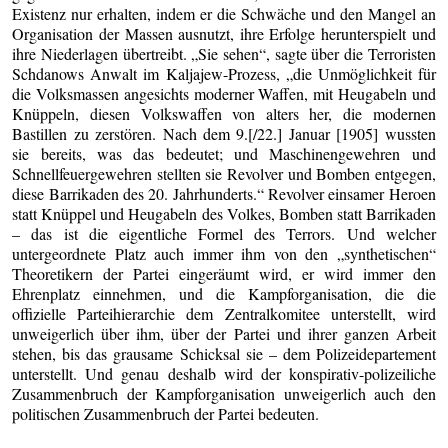
Existenz nur erhalten, indem er die Schwäche und den Mangel an
Organisation der Massen ausnutzt, ihre Erfolge herunterspielt und
ihre Niederlagen übertreibt. „Sie sehen“, sagte über die Terroristen
Schdanows Anwalt im Kaljajew-Prozess, „die Unmöglichkeit für
die Volksmassen angesichts moderner Waffen, mit Heugabeln und
Knüppeln, diesen Volkswaffen von alters her, die modernen
Bastillen zu zerstören. Nach dem 9.[/22.] Januar [1905] wussten
sie bereits, was das bedeutet; und Maschinengewehren und
Schnellfeuergewehren stellten sie Revolver und Bomben entgegen,
diese Barrikaden des 20. Jahrhunderts.“ Revolver einsamer Heroen
statt Knüppel und Heugabeln des Volkes, Bomben statt Barrikaden
– das ist die eigentliche Formel des Terrors. Und welcher
untergeordnete Platz auch immer ihm von den „synthetischen“
Theoretikern der Partei eingeräumt wird, er wird immer den
Ehrenplatz einnehmen, und die Kampforganisation, die die
offizielle Parteihierarchie dem Zentralkomitee unterstellt, wird
unweigerlich über ihm, über der Partei und ihrer ganzen Arbeit
stehen, bis das grausame Schicksal sie – dem Polizeidepartement
unterstellt. Und genau deshalb wird der konspirativ-polizeiliche
Zusammenbruch der Kampforganisation unweigerlich auch den
politischen Zusammenbruch der Partei bedeuten.