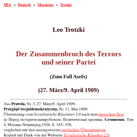
MIA
>
Deutsch
>
Marxisten
>
Trotzki
Leo Trotzki
Der Zusammenbruch des Terrors
und seiner Partei
(Zum Fall Asefs)
(27. März/9. April 1909)
Prawda,
Aus
Nr. 3, 27. März/9. April 1909.
Przegląd Socjaldemokratyczny,
Nr. 11, Mai 1909.
Übersetzung vom
Sozialistische Klassimer 2.0
nach dem
russischen Text
Сочинения.
in Перед историческимрубежом. Политическая хроника.
Том
4. Москва-Ленинград,1926, S. 345–358,
verglichen mit den auszugsweisen
englischen
Übersetzungen
.
Kopiert mit Dank von der Webseite
Sozialistische Klassiker 2.0
.