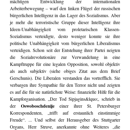
mächtigen Entwicklung der internationalen
Arbeiterbewegung – warf den linken Flügel der russischen
bürgerlichen Intelligenz in das Lager des Sozialismus. Aber
je mehr die terroristische Gruppe dieser Intelligenz ihre
Ideen-Unabhängigkeit vom proletarischen Klassen-
Sozialismus verteidigte, desto weniger konnte sie ihre
politische Unabhängigkeit vom bürgerlichen Liberalismus
verteidigen. Schon seit der Entstehung ihrer Partei neigten
die Sozialrevolutionäre zur Verwandelung in eine
Kampftruppe für eine legalen Opposition, sowohl objektiv
als auch subjektiv (siehe obiges Zitat aus dem Brief
Gerschunis). Die Liberalen verstanden das vortrefflich. Sie
verbargen ihre Sympathie für den Terror nicht und zeigten
es auf die für sie natürlichste Weise: finanzielle Hilfe für die
Kampforganisation. „Der Tod Sipjagins&lquo;, schrieb in
Oswoboschdenije
der
einer ihrer St. Petersburger
Korrespondenten, „trifft auf erstaunlich einstimmige
Freude“. ... Und selbst der Herausgeber des Stuttgarter
Organs, Herr Struve, anerkannte ohne Weiteres „die