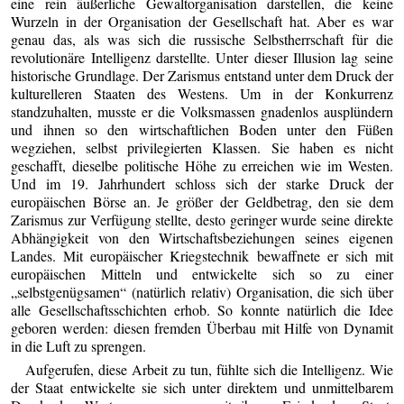
eine rein äußerliche Gewaltorganisation darstellen, die keine
Wurzeln in der Organisation der Gesellschaft hat. Aber es war
genau das, als was sich die russische Selbstherrschaft für die
revolutionäre Intelligenz darstellte. Unter dieser Illusion lag seine
historische Grundlage. Der Zarismus entstand unter dem Druck der
kulturelleren Staaten des Westens. Um in der Konkurrenz
standzuhalten, musste er die Volksmassen gnadenlos ausplündern
und ihnen so den wirtschaftlichen Boden unter den Füßen
wegziehen, selbst privilegierten Klassen. Sie haben es nicht
geschafft, dieselbe politische Höhe zu erreichen wie im Westen.
Und im 19. Jahrhundert schloss sich der starke Druck der
europäischen Börse an. Je größer der Geldbetrag, den sie dem
Zarismus zur Verfügung stellte, desto geringer wurde seine direkte
Abhängigkeit von den Wirtschaftsbeziehungen seines eigenen
Landes. Mit europäischer Kriegstechnik bewaffnete er sich mit
europäischen Mitteln und entwickelte sich so zu einer
„selbstgenügsamen“ (natürlich relativ) Organisation, die sich über
alle Gesellschaftsschichten erhob. So konnte natürlich die Idee
geboren werden: diesen fremden Überbau mit Hilfe von Dynamit
in die Luft zu sprengen.
Aufgerufen, diese Arbeit zu tun, fühlte sich die Intelligenz. Wie
der Staat entwickelte sie sich unter direktem und unmittelbarem