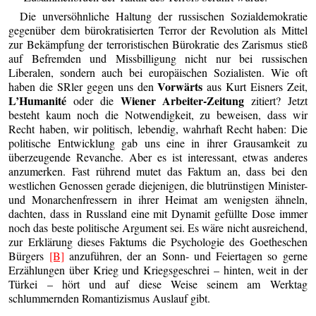
Die unversöhnliche Haltung der russischen Sozialdemokratie
gegenüber dem bürokratisierten Terror der Revolution als Mittel
zur Bekämpfung der terroristischen Bürokratie des Zarismus stieß
auf Befremden und Missbilligung nicht nur bei russischen
Liberalen, sondern auch bei europäischen Sozialisten. Wie oft
Vorwärts
haben die SRler gegen uns den
aus Kurt Eisners Zeit,
L’Humanité
Wiener Arbeiter-Zeitung
oder die
zitiert? Jetzt
besteht kaum noch die Notwendigkeit, zu beweisen, dass wir
Recht haben, wir politisch, lebendig, wahrhaft Recht haben: Die
politische Entwicklung gab uns eine in ihrer Grausamkeit zu
überzeugende Revanche. Aber es ist interessant, etwas anderes
anzumerken. Fast rührend mutet das Faktum an, dass bei den
westlichen Genossen gerade diejenigen, die blutrünstigen Minister-
und Monarchenfressern in ihrer Heimat am wenigsten ähneln,
dachten, dass in Russland eine mit Dynamit gefüllte Dose immer
noch das beste politische Argument sei. Es wäre nicht ausreichend,
zur Erklärung dieses Faktums die Psychologie des Goetheschen
Bürgers
[B]
anzuführen, der an Sonn- und Feiertagen so gerne
Erzählungen über Krieg und Kriegsgeschrei – hinten, weit in der
Türkei – hört und auf diese Weise seinem am Werktag
schlummernden Romantizismus Auslauf gibt.