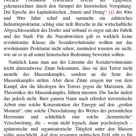
gekennzeichnet durch den Stempel der historischen Verspätung.
Die Epoche des kapitalistischen „Sturm und Drang“
[4]
der 80er
und 90er Jahre schuf und sammelte ein zahlreiches
Industrieproletariat, schlug eine tiefe Bresche in die wirtschaftliche
Abgeschlossenheit des Dorfes und verband es enger mit der Fabrik
und der Stadt. Für die Narodowolzen gab es wirklich keine
revolutionäre Klasse; die Sozialrevolutionäre wollten nur das
revolutionäre Proletariat nicht sehen; zumindest wussten sie nicht,
wie sie es in all seiner historischen Bedeutung bewerten sollten.
Natürlich kann man aus der Literatur der Sozialrevolutionäre
leicht dutzendweise Zitate bekommen, dass sie den Terror nicht
anstelle des Massenkampfes, sondern an die Seite des
Massenkampfes stellen. Aber diese Zitate zeugen nur von dem
Kampf, den die Ideologen des Terrors gegen die Marxisten, die
Theoretiker des Massenkampfes, führen mussten. Die Sache ändert
das jedoch nicht. Ihrer ganzen Natur nach erfordert terroristische
Arbeit eine solche Konzentration der Energie auf den „großen
Moment“, eine solche Überschätzung des Wertes des persönlichen
Heroismus und schließlich eine solche „hermetische“
Verschwörung, die – wenn nicht logisch, dann psychologisch –
agitatorische und organisatorische Tätigkeit unter den Massen
völlig ausschließt. Auf dem gesamten politischen Feld gibt es für