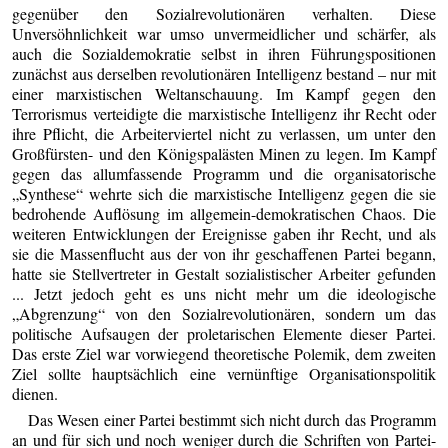
gegenüber den Sozialrevolutionären verhalten. Diese
Unversöhnlichkeit war umso unvermeidlicher und schärfer, als
auch die Sozialdemokratie selbst in ihren Führungspositionen
zunächst aus derselben revolutionären Intelligenz bestand – nur mit
einer marxistischen Weltanschauung. Im Kampf gegen den
Terrorismus verteidigte die marxistische Intelligenz ihr Recht oder
ihre Pflicht, die Arbeiterviertel nicht zu verlassen, um unter den
Großfürsten- und den Königspalästen Minen zu legen. Im Kampf
gegen das allumfassende Programm und die organisatorische
„Synthese“ wehrte sich die marxistische Intelligenz gegen die sie
bedrohende Auflösung im allgemein-demokratischen Chaos. Die
weiteren Entwicklungen der Ereignisse gaben ihr Recht, und als
sie die Massenflucht aus der von ihr geschaffenen Partei begann,
hatte sie Stellvertreter in Gestalt sozialistischer Arbeiter gefunden
... Jetzt jedoch geht es uns nicht mehr um die ideologische
„Abgrenzung“ von den Sozialrevolutionären, sondern um das
politische Aufsaugen der proletarischen Elemente dieser Partei.
Das erste Ziel war vorwiegend theoretische Polemik, dem zweiten
Ziel sollte hauptsächlich eine vernünftige Organisationspolitik
dienen.
Das Wesen einer Partei bestimmt sich nicht durch das Programm
an und für sich und noch weniger durch die Schriften von Partei-