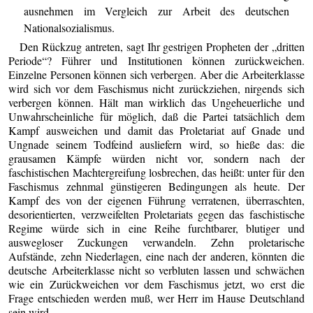
ausnehmen im Vergleich zur Arbeit des deutschen
Nationalsozialismus.
Den Rückzug antreten, sagt Ihr gestrigen Propheten der „dritten
Periode“? Führer und Institutionen können zurückweichen.
Einzelne Personen können sich verbergen. Aber die Arbeiterklasse
wird sich vor dem Faschismus nicht zurückziehen, nirgends sich
verbergen können. Hält man wirklich das Ungeheuerliche und
Unwahrscheinliche für möglich, daß die Partei tatsächlich dem
Kampf ausweichen und damit das Proletariat auf Gnade und
Ungnade seinem Todfeind ausliefern wird, so hieße das: die
grausamen Kämpfe würden nicht vor, sondern nach der
faschistischen Machtergreifung losbrechen, das heißt: unter für den
Faschismus zehnmal günstigeren Bedingungen als heute. Der
Kampf des von der eigenen Führung verratenen, überraschten,
desorientierten, verzweifelten Proletariats gegen das faschistische
Regime würde sich in eine Reihe furchtbarer, blutiger und
auswegloser Zuckungen verwandeln. Zehn proletarische
Aufstände, zehn Niederlagen, eine nach der anderen, könnten die
deutsche Arbeiterklasse nicht so verbluten lassen und schwächen
wie ein Zurückweichen vor dem Faschismus jetzt, wo erst die
Frage entschieden werden muß, wer Herr im Hause Deutschland
sein wird.