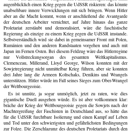
augenblicklich einen Krieg gegen die UdSSR riskieren: das könnte
unabsehbare innere Verwicklungen mit sich bringen. Wenn Hitler
aber an die Macht kommt, wenn er anschließend die Avantgarde
der deutschen Arbeiter vernichtet, auf Jahre hinaus das ganze
Proletariat zerstäubt und demoralisiert, wäre die faschistische
Regierung als einzige zu einem Krieg gegen die UdSSR imstande.
Selbstverständlich wird sie dabei in gemeinsamer Front mit Polen,
Rumänien und den anderen Randstaaten vorgehen und auch mit
Japan im Fernen Osten. Bei diesem Feldzug wäre das Hitlerregime
nur Vollstreckungsorgan des gesamten Weltkapitalismus.
Clemenceau, Millerand, Lloyd George, Wilson konnten mit der
Sowjetregierung nicht unmittelbar Krieg führen, aber sie konnten
drei Jahre lang die Armeen Koltschaks, Denikins und Wrangels
unterstützen. Hitler würde im Fall seines Sieges zum Ober-Wrangel
der Weltbourgeoisie.
Es ist unnütz, ja sogar unmöglich, jetzt zu raten, wie dies
gigantische Duell ausgehen würde. Es ist aber vollkommen klar:
bräche der Krieg der Weltbourgeoisie gegen die Sowjets nach der
Machtergreifung der Faschisten in Deutschland aus, so hätte das
für die UdSSR furchtbare Isolierung und einen Kampf auf Leben
und Tod unter den schwierigsten und gefährlichsten Bedingungen
zur Folge. Die Zerschlagung des deutschen Proletariats durch den