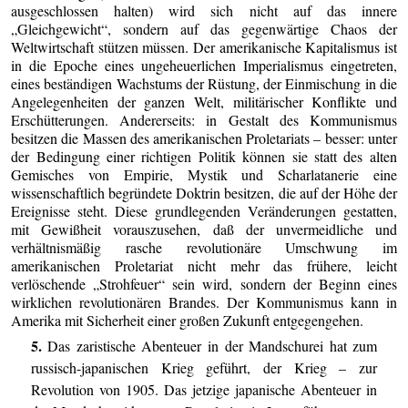
ausgeschlossen halten) wird sich nicht auf das innere
„Gleichgewicht“, sondern auf das gegenwärtige Chaos der
Weltwirtschaft stützen müssen. Der amerikanische Kapitalismus ist
in die Epoche eines ungeheuerlichen Imperialismus eingetreten,
eines beständigen Wachstums der Rüstung, der Einmischung in die
Angelegenheiten der ganzen Welt, militärischer Konflikte und
Erschütterungen. Andererseits: in Gestalt des Kommunismus
besitzen die Massen des amerikanischen Proletariats – besser: unter
der Bedingung einer richtigen Politik können sie statt des alten
Gemisches von Empirie, Mystik und Scharlatanerie eine
wissenschaftlich begründete Doktrin besitzen, die auf der Höhe der
Ereignisse steht. Diese grundlegenden Veränderungen gestatten,
mit Gewißheit vorauszusehen, daß der unvermeidliche und
verhältnismäßig rasche revolutionäre Umschwung im
amerikanischen Proletariat nicht mehr das frühere, leicht
verlöschende „Strohfeuer“ sein wird, sondern der Beginn eines
wirklichen revolutionären Brandes. Der Kommunismus kann in
Amerika mit Sicherheit einer großen Zukunft entgegengehen.
5.
Das zaristische Abenteuer in der Mandschurei hat zum
russisch-japanischen Krieg geführt, der Krieg – zur
Revolution von 1905. Das jetzige japanische Abenteuer in