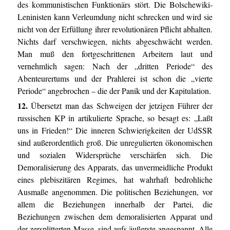
des kommunistischen Funktionärs stört. Die Bolschewiki-
Leninisten kann Verleumdung nicht schrecken und wird sie
nicht von der Erfüllung ihrer revolutionären Pflicht abhalten.
Nichts darf verschwiegen, nichts abgeschwächt werden.
Man muß den fortgeschrittenen Arbeitern laut und
vernehmlich sagen: Nach der „dritten Periode“ des
Abenteurertums und der Prahlerei ist schon die „vierte
Periode“ angebrochen – die der Panik und der Kapitulation.
12.
Übersetzt man das Schweigen der jetzigen Führer der
russischen KP in artikulierte Sprache, so besagt es: „Laßt
uns in Frieden!“ Die inneren Schwierigkeiten der UdSSR
sind außerordentlich groß. Die unregulierten ökonomischen
und sozialen Widersprüche verschärfen sich. Die
Demoralisierung des Apparats, das unvermeidliche Produkt
eines plebiszitären Regimes, hat wahrhaft bedrohliche
Ausmaße angenommen. Die politischen Beziehungen, vor
allem die Beziehungen innerhalb der Partei, die
Beziehungen zwischen dem demoralisierten Apparat und
der zersplitterten Masse, sind aufs äußerste angespannt. Alle