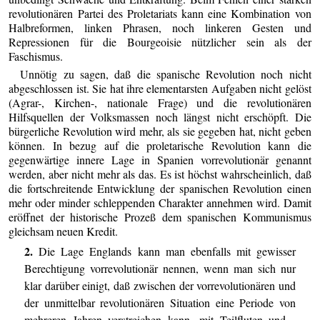
revolutionären Partei des Proletariats kann eine Kombination von
Halbreformen, linken Phrasen, noch linkeren Gesten und
Repressionen für die Bourgeoisie nützlicher sein als der
Faschismus.
Unnötig zu sagen, daß die spanische Revolution noch nicht
abgeschlossen ist. Sie hat ihre elementarsten Aufgaben nicht gelöst
(Agrar-, Kirchen-, nationale Frage) und die revolutionären
Hilfsquellen der Volksmassen noch längst nicht erschöpft. Die
bürgerliche Revolution wird mehr, als sie gegeben hat, nicht geben
können. In bezug auf die proletarische Revolution kann die
gegenwärtige innere Lage in Spanien vorrevolutionär genannt
werden, aber nicht mehr als das. Es ist höchst wahrscheinlich, daß
die fortschreitende Entwicklung der spanischen Revolution einen
mehr oder minder schleppenden Charakter annehmen wird. Damit
eröffnet der historische Prozeß dem spanischen Kommunismus
gleichsam neuen Kredit.
2.
Die Lage Englands kann man ebenfalls mit gewisser
Berechtigung vorrevolutionär nennen, wenn man sich nur
klar darüber einigt, daß zwischen der vorrevolutionären und
der unmittelbar revolutionären Situation eine Periode von
mehreren Jahren verstreichen kann, mit Teilfluten und -