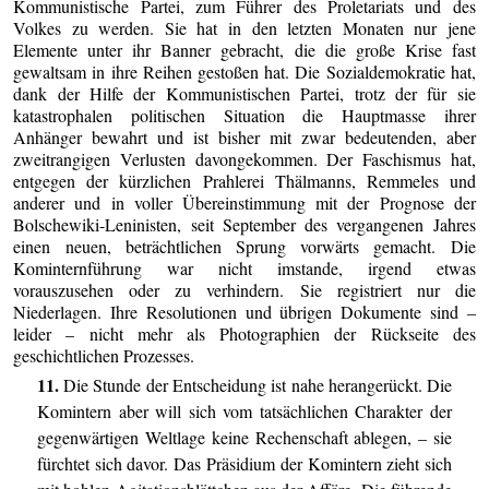
Kommunistische Partei, zum Führer des Proletariats und des
Volkes zu werden. Sie hat in den letzten Monaten nur jene
Elemente unter ihr Banner gebracht, die die große Krise fast
gewaltsam in ihre Reihen gestoßen hat. Die Sozialdemokratie hat,
dank der Hilfe der Kommunistischen Partei, trotz der für sie
katastrophalen politischen Situation die Hauptmasse ihrer
Anhänger bewahrt und ist bisher mit zwar bedeutenden, aber
zweitrangigen Verlusten davongekommen. Der Faschismus hat,
entgegen der kürzlichen Prahlerei Thälmanns, Remmeles und
anderer und in voller Übereinstimmung mit der Prognose der
Bolschewiki-Leninisten, seit September des vergangenen Jahres
einen neuen, beträchtlichen Sprung vorwärts gemacht. Die
Kominternführung war nicht imstande, irgend etwas
vorauszusehen oder zu verhindern. Sie registriert nur die
Niederlagen. Ihre Resolutionen und übrigen Dokumente sind –
leider – nicht mehr als Photographien der Rückseite des
geschichtlichen Prozesses.
11.
Die Stunde der Entscheidung ist nahe herangerückt. Die
Komintern aber will sich vom tatsächlichen Charakter der
gegenwärtigen Weltlage keine Rechenschaft ablegen, – sie
fürchtet sich davor. Das Präsidium der Komintern zieht sich