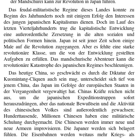
der Mandschurei kann zur Revolution in Japan führen.
Das feudal-militaristische Regime dieses Landes konnte zu
Beginn des Jahrhunderts noch mit einigem Erfolg den Interessen
des jungen japanischen Kapitalismus dienen. Doch im Lauf des
letzten Vierteljahrhunderts trug die kapitalistische Entwicklung
eine außerordentliche Zersetzung in die alten sozialen und
politischen Formen hinein. Japan ist seit jener Zeit schon einige
Male auf die Revolution zugegangen. Aber es fehlte eine starke
revolutionäre Klasse, um die von der Entwicklung gestellten
Aufgaben zu erfüllen. Das mandschurische Abenteuer kann die
revolutionäre Katastrophe des japanischen Regimes beschleunigen.
Das heutige China, so geschwächt es durch die Diktatur der
Kuomintang-Cliquen auch sein mag, unterscheidet sich tief von
jenem China, das Japan im Gefolge der europäischen Staaten in
der Vergangenheit vergewaltigt hat. Chinas Kräfte reichen nicht
aus, um die japanischen Expeditionstruppen sofort
herauszudrängen, aber das nationale Bewußtsein und die Aktivität
des chinesischen Volkes sind außerordentlich gewachsen;
Hunderttausende, Millionen Chinesen haben eine militärische
Schulung durchgemacht. Die Chinesen werden immer neue und
neue Armeen improvisieren. Die Japaner werden sich belagert
fühlen. Die Eisenbahnen werden weitaus mehr Kriegs- als