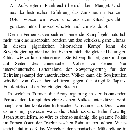
An Aufwieglern (Frankreich) herrscht kein Mangel. Und
aus der historischen Erfahrung des Zarismus im Fernen
Osten wissen wir, wozu eine aus dem Gleichgewicht
geratene militär-bürokratische Monarchie imstande ist.
Der im Fernen Osten sich entspinnende Kampf geht natürlich
nicht um eine Eisenbahn, sondern um das Schicksal ganz Chinas.
In diesem gigantischen historischen Kampf kann die
Sowjetregierung nicht neutral bleiben, nicht die gleiche Haltung zu
China wie zu Japan einnehmen. Sie ist verpflichtet, ganz und gar
auf Seiten des chinesischen Volkes zu stehen. Nur
unerschütterliche Parteinahme der Sowjetregierung für den
Befreiungskampf der unterdrückten Völker kann die Sowjetunion
wirklich von Osten her schützen gegen die Angriffe Japans,
Frankreichs und der Vereinigten Staaten.
In welchen Formen die Sowjetregierung in der kommenden
Periode den Kampf des chinesischen Volkes unterstützen wird,
hängt von den konkreten historischen Umständen ab. Doch wenn
es unsinnig gewesen wäre, die Ostchinesische Bahn freiwillig
Japan auszuliefern, so wäre es ebenso unsinnig, die gesamte Politik
im Fernen Osten der Ostchinesischen Bahn unterzuordnen. Vieles
spricht dafür, daß das Vorgehen der japanischen Militärclique in