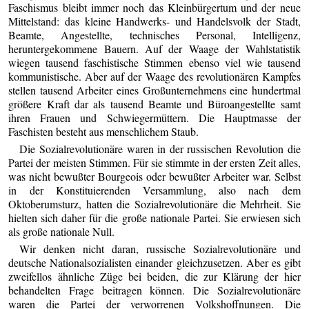
Faschismus bleibt immer noch das Kleinbürgertum und der neue
Mittelstand: das kleine Handwerks- und Handelsvolk der Stadt,
Beamte, Angestellte, technisches Personal, Intelligenz,
heruntergekommene Bauern. Auf der Waage der Wahlstatistik
wiegen tausend faschistische Stimmen ebenso viel wie tausend
kommunistische. Aber auf der Waage des revolutionären Kampfes
stellen tausend Arbeiter eines Großunternehmens eine hundertmal
größere Kraft dar als tausend Beamte und Büroangestellte samt
ihren Frauen und Schwiegermüttern. Die Hauptmasse der
Faschisten besteht aus menschlichem Staub.
Die Sozialrevolutionäre waren in der russischen Revolution die
Partei der meisten Stimmen. Für sie stimmte in der ersten Zeit alles,
was nicht bewußter Bourgeois oder bewußter Arbeiter war. Selbst
in der Konstituierenden Versammlung, also nach dem
Oktoberumsturz, hatten die Sozialrevolutionäre die Mehrheit. Sie
hielten sich daher für die große nationale Partei. Sie erwiesen sich
als große nationale Null.
Wir denken nicht daran, russische Sozialrevolutionäre und
deutsche Nationalsozialisten einander gleichzusetzen. Aber es gibt
zweifellos ähnliche Züge bei beiden, die zur Klärung der hier
behandelten Frage beitragen können. Die Sozialrevolutionäre
waren die Partei der verworrenen Volkshoffnungen. Die