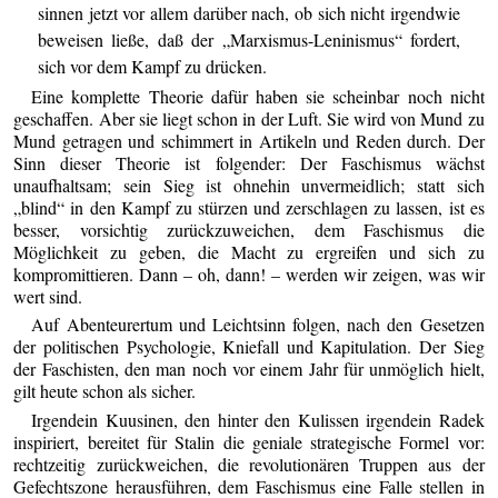
sinnen jetzt vor allem darüber nach, ob sich nicht irgendwie
beweisen ließe, daß der „Marxismus-Leninismus“ fordert,
sich vor dem Kampf zu drücken.
Eine komplette Theorie dafür haben sie scheinbar noch nicht
geschaffen. Aber sie liegt schon in der Luft. Sie wird von Mund zu
Mund getragen und schimmert in Artikeln und Reden durch. Der
Sinn dieser Theorie ist folgender: Der Faschismus wächst
unaufhaltsam; sein Sieg ist ohnehin unvermeidlich; statt sich
„blind“ in den Kampf zu stürzen und zerschlagen zu lassen, ist es
besser, vorsichtig zurückzuweichen, dem Faschismus die
Möglichkeit zu geben, die Macht zu ergreifen und sich zu
kompromittieren. Dann – oh, dann! – werden wir zeigen, was wir
wert sind.
Auf Abenteurertum und Leichtsinn folgen, nach den Gesetzen
der politischen Psychologie, Kniefall und Kapitulation. Der Sieg
der Faschisten, den man noch vor einem Jahr für unmöglich hielt,
gilt heute schon als sicher.
Irgendein Kuusinen, den hinter den Kulissen irgendein Radek
inspiriert, bereitet für Stalin die geniale strategische Formel vor:
rechtzeitig zurückweichen, die revolutionären Truppen aus der
Gefechtszone herausführen, dem Faschismus eine Falle stellen in