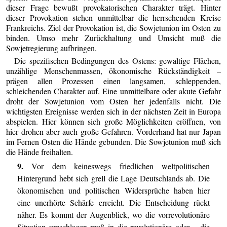
dieser Frage bewußt provokatorischen Charakter trägt. Hinter
dieser Provokation stehen unmittelbar die herrschenden Kreise
Frankreichs. Ziel der Provokation ist, die Sowjetunion im Osten zu
binden. Umso mehr Zurückhaltung und Umsicht muß die
Sowjetregierung aufbringen.
Die spezifischen Bedingungen des Ostens: gewaltige Flächen,
unzählige Menschenmassen, ökonomische Rückständigkeit –
prägen allen Prozessen einen langsamen, schleppenden,
schleichenden Charakter auf. Eine unmittelbare oder akute Gefahr
droht der Sowjetunion vom Osten her jedenfalls nicht. Die
wichtigsten Ereignisse werden sich in der nächsten Zeit in Europa
abspielen. Hier können sich große Möglichkeiten eröffnen, von
hier drohen aber auch große Gefahren. Vorderhand hat nur Japan
im Fernen Osten die Hände gebunden. Die Sowjetunion muß sich
die Hände freihalten.
9.
Vor dem keineswegs friedlichen weltpolitischen
Hintergrund hebt sich grell die Lage Deutschlands ab. Die
ökonomischen und politischen Widersprüche haben hier
eine unerhörte Schärfe erreicht. Die Entscheidung rückt
näher. Es kommt der Augenblick, wo die vorrevolutionäre
Situation umschlagen muß in die revolutionäre oder – die