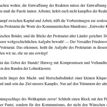
achen wollen, die Entwaffnung der Reaktion müsse der Entwaffnung 
muß die Parole lauten: Arbeiter, liefert euch nicht kampflos der Reakt
kampf zwischen Kapital und Arbeit, trifft die Vorbereitungen zur restl
 das Proletariat die Worte des Kommunistischen Manifestes: „Entwede
ischen Brüder, sind die Blicke der Proletarier aller Länder gerichtet. 
nserer weltgeschichtlichen Aufgabe bewußt! — Der Versailler Friedensv
oletariat. Das erkennen, heißt die Aufgabe des Proletariats in diese
ßen wir sie, ehe sie uns erwürgt!
 ist das Gebot der Stunde! Hinweg mit Kompromissen und Verhandlung
von den Banden der Lohnsklaverei.
n nicht länger den Macht- und Herrschaftsdünkel einer kleinen Klique
ist und muß sein das Ziel unseres Kampfes. Nur auf den Trümmern der 
ngsschlage des Weltkapitals zuvor! Schließt einen Block mit den Pio
iner Partei, sondern für den Kommunismus, der nicht den Wünschen ein