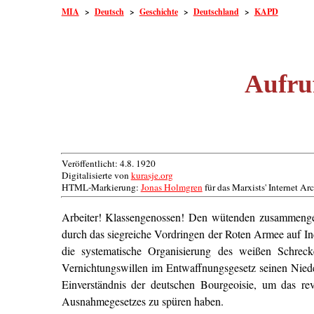
MIA
>
Deutsch
>
Geschichte
>
Deutschland
>
KAPD
Aufru
Veröffentlicht: 4.8. 1920
Digitalisierte von
kurasje.org
HTML-Markierung:
Jonas Holmgren
für das Marxists' Internet Ar
Arbeiter! Klassengenossen! Den wütenden zusammengefaß
durch das siegreiche Vordringen der Roten Armee auf I
die systematische Organisierung des weißen Schrec
Vernichtungswillen im Entwaffnungsgesetz seinen Nieder
Einverständnis der deutschen Bourgeoisie, um das rev
Ausnahmegesetzes zu spüren haben.