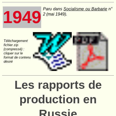
Paru dans
Socialisme ou Barbarie
n°
1949
2 (mai 1949).
Téléchargement
fichier zip
(compressé) :
cliquer sur le
format de contenu
désiré
Les rapports de
production en
Russie