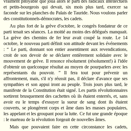
vraiment pitoyable que joua alors le parti des radicaux intellectuels
et petits‑bourgeois qui devait, six mois plus tard, exercer sa
faconde sur les planches du Palais de Tauride. Nous voulons parler
des constitutionnels‑démocrates, les cadets.
Au plus fort de la grève d'octobre, le congrès fondateur de ce
parti tenait ses séances. La moitié au moins des délégués manquait.
La grève des chemins de fer leur avait coupé la route. Le 14
octobre, le nouveau parti définit son attitude devant les événements
: “ Le parti, donnant son entier assentiment aux revendications,
croit de son devoir de se déclarer entièrement solidaire avec le
mouvement de grève. Il renonce résolument (résolument!) à l'idée
d'obtenir un quelconque résultat au moyen de pourparlers avec les
représentants du pouvoir. ” Il fera tout pour prévenir un
affrontement, mais, s'il n'y réussit pas, il déclare d'avance que ses
sympathies et son appui iront au peuple. Trois jours plus tard, le
manifeste de la Constitution était signé. Les partis révolutionnaires
sortirent brusquement des cachettes où ils étaient enterrés, et, sans
avoir eu le temps d'essuyer la sueur de sang dont ils étaient
couverts, se plongèrent corps et âme dans les masses populaires,
les appelant et les groupant pour la lutte. Ce fut une grande époque
: le marteau de la révolution forgeait de nouvelles âmes.
Mais que pouvaient faire en cette circonstance les cadets,