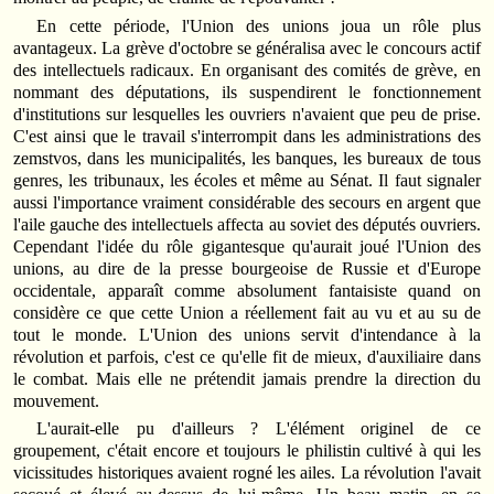
En cette période, l'Union des unions joua un rôle plus
avantageux. La grève d'octobre se généralisa avec le concours actif
des intellectuels radicaux. En organisant des comités de grève, en
nommant des députations, ils suspendirent le fonctionnement
d'institutions sur lesquelles les ouvriers n'avaient que peu de prise.
C'est ainsi que le travail s'interrompit dans les administrations des
zemstvos, dans les municipalités, les banques, les bureaux de tous
genres, les tribunaux, les écoles et même au Sénat. Il faut signaler
aussi l'importance vraiment considérable des secours en argent que
l'aile gauche des intellectuels affecta au soviet des députés ouvriers.
Cependant l'idée du rôle gigantesque qu'aurait joué l'Union des
unions, au dire de la presse bourgeoise de Russie et d'Europe
occidentale, apparaît comme absolument fantaisiste quand on
considère ce que cette Union a réellement fait au vu et au su de
tout le monde. L'Union des unions servit d'intendance à la
révolution et parfois, c'est ce qu'elle fit de mieux, d'auxiliaire dans
le combat. Mais elle ne prétendit jamais prendre la direction du
mouvement.
L'aurait‑elle pu d'ailleurs ? L'élément originel de ce
groupement, c'était encore et toujours le philistin cultivé à qui les
vicissitudes historiques avaient rogné les ailes. La révolution l'avait