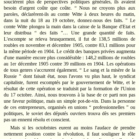
soucièrent plus de perspectives politiques générales, ils avaient
besoin d'argent coûte que coûte. “ Nous ne croyons plus aux
paroles, déclarèrent‑ils au comte Witte à deux heures du matin,
dans la nuit du 18 au 19 octobre, donnez‑nous des faits. ” Le
comte Witte plongea la main dans la caisse de la Banque d'Etat et
leur distribua “ des faits ”… Une grande quantité de faits.
L'escompte se releva brusquement, il fut de 138,5 millions de
roubles en novembre et décembre 1905, contre 83,1 millions pour
la même période en 1904. Le crédit des banques privées augmenta
d'une manière encore plus considérable : 148,2 millions de roubles
au 1er décembre 1905 contre 39 millions en 1904. Les opérations
de tous genres s'accrurent également. “ Le sang et la misère de la
Russie ” dont faisait état, nous l'avons vu plus haut, le syndicat
capitaliste, furent escomptés par le gouvernement de Witte, et le
résultat de cette opération se traduisit par la formation de l'Union
du 17 octobre. Ainsi, nous trouvons à la base de ce parti non pas
une faveur politique, mais un simple pot‑de‑vin. Dans la personne
de ces entrepreneurs, organisés en unions “ professionnelles ” ou
politiques, le soviet des députés ouvriers trouva dès ses premiers
pas un ennemi résolu et conscient.
Mais si les octobristes eurent au moins l'audace de prendre
nettement position contre la révolution, il faut souligner le rôle