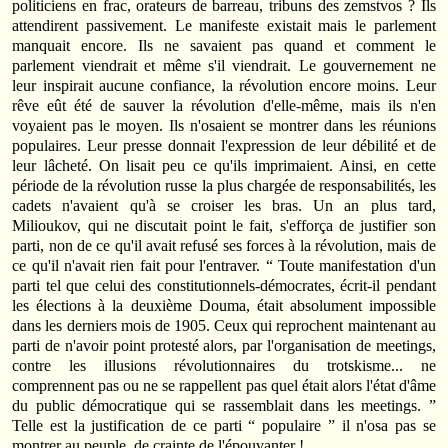
politiciens en frac, orateurs de barreau, tribuns des zemstvos ? Ils
attendirent passivement. Le manifeste existait mais le parlement
manquait encore. Ils ne savaient pas quand et comment le
parlement viendrait et même s'il viendrait. Le gouvernement ne
leur inspirait aucune confiance, la révolution encore moins. Leur
rêve eût été de sauver la révolution d'elle-­même, mais ils n'en
voyaient pas le moyen. Ils n'osaient se montrer dans les réunions
populaires. Leur presse donnait l'expression de leur débilité et de
leur lâcheté. On lisait peu ce qu'ils imprimaient. Ainsi, en cette
période de la révolution russe la plus chargée de responsabilités, les
cadets n'avaient qu'à se croiser les bras. Un an plus tard,
Milioukov, qui ne discutait point le fait, s'efforça de justifier son
parti, non de ce qu'il avait refusé ses forces à la révolution, mais de
ce qu'il n'avait rien fait pour l'entraver. “ Toute manifestation d'un
parti tel que celui des constitutionnels‑démocrates, écrit‑il pendant
les élections à la deuxième Douma, était absolument impossible
dans les derniers mois de 1905. Ceux qui reprochent maintenant au
parti de n'avoir point protesté alors, par l'organisation de meetings,
contre les illusions révolutionnaires du trotskisme... ne
comprennent pas ou ne se rappellent pas quel était alors l'état d'âme
du public démocratique qui se rassemblait dans les meetings. ”
Telle est la justification de ce parti “ populaire ” il n'osa pas se
montrer au peuple, de crainte de l'épouvanter !