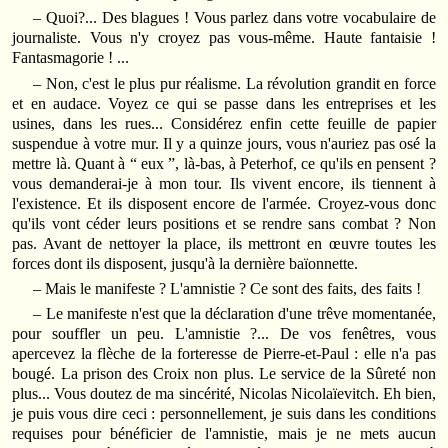
– Quoi?... Des blagues ! Vous parlez dans votre vocabulaire de
journaliste. Vous n'y croyez pas vous‑même. Haute fantaisie !
Fantasmagorie ! ...
– Non, c'est le plus pur réalisme. La révolution grandit en force
et en audace. Voyez ce qui se passe dans les entreprises et les
usines, dans les rues... Considérez enfin cette feuille de papier
suspendue à votre mur. Il y a quinze jours, vous n'auriez pas osé la
mettre là. Quant à “ eux ”, là‑bas, à Peterhof, ce qu'ils en pensent ?
vous demanderai‑je à mon tour. Ils vivent encore, ils tiennent à
l'existence. Et ils disposent encore de l'armée. Croyez‑vous donc
qu'ils vont céder leurs positions et se rendre sans combat ? Non
pas. Avant de nettoyer la place, ils mettront en œuvre toutes les
forces dont ils disposent, jusqu'à la dernière baïonnette.
– Mais le manifeste ? L'amnistie ? Ce sont des faits, des faits !
– Le manifeste n'est que la déclaration d'une trêve momentanée,
pour souffler un peu. L'amnistie ?... De vos fenêtres, vous
apercevez la flèche de la forteresse de Pierre‑et‑Paul : elle n'a pas
bougé. La prison des Croix non plus. Le service de la Sûreté non
plus... Vous doutez de ma sincérité, Nicolas Nicolaïevitch. Eh bien,
je puis vous dire ceci : personnellement, je suis dans les conditions
requises pour bénéficier de l'amnistie, mais je ne mets aucun