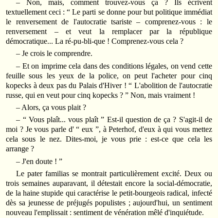
– Non, mais, comment trouvez‑vous ça ? Ils écrivent
textuellement ceci : “ Le parti se donne pour but politique immédiat
le renversement de l'autocratie tsariste – comprenez‑vous : le
renversement – et veut la remplacer par la république
démocratique... La ré‑pu‑bli‑que ! Comprenez‑vous cela ?
– Je crois le comprendre.
– Et on imprime cela dans des conditions légales, on vend cette
feuille sous les yeux de la police, on peut l'acheter pour cinq
kopecks à deux pas du Palais d'Hiver ! “ L'abolition de l'autocratie
russe, qui en veut pour cinq kopecks ? ” Non, mais vraiment !
– Alors, ça vous plait ?
– “ Vous plaît... vous plaît ” Est‑il question de ça ? S'agit‑il de
moi ? Je vous parle d' “ eux ”, à Peterhof, d'eux à qui vous mettez
cela sous le nez. Dites‑moi, je vous prie : est‑ce que cela les
arrange ?
– J'en doute ! ”
Le pater familias se montrait particulièrement excité. Deux ou
trois semaines auparavant, il détestait encore la social-démocratie,
de la haine stupide qui caractérise le petit‑bourgeois radical, infecté
dès sa jeunesse de préjugés populistes ; aujourd'hui, un sentiment
nouveau l'emplissait : sentiment de vénération mêlé d'inquiétude.