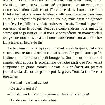
secoué et élevé au‑dessus de lui‑même. Un beau matin, en se
réveillant, il avait en vain demandé son journal. Le soir venu, cette
même révolution avait éteint l'électricité dans l'appartement de
l'intellectuel, et, sur le mur ténébreux, elle avait tracé des caractères
de feu annonçant des journées de trouble, mais enfin de grandes
journées. Le philistin voulait croire, et n'osait. Il voulait prendre
son essor et ne le pouvait. Peut‑être comprendrons‑nous mieux le
drame qui se passait en lui si nous le considérons au moment où il
rédige une motion radicale, si nous considérons son attitude chez
lui, à table, à l'heure du thé.
Le lendemain de la reprise du travail, après la grève, j'allai en
visite dans une famille de ma connaissance où régnait l'atmosphère
habituelle du radicalisme petit‑bourgeois. Sur le mur de la salle à
manger était apposé le programme de notre parti que l'on venait
d'imprimer en grand format : c'était le supplément du premier
journal social‑démocrate paru depuis la grève. Toute la famille était
surexcitée.
“ Pas mal... pas mal du tout
– De quoi s'agit‑il ?
– Il le demande ! Votre programme : lisez donc un peu!
– J'ai déjà eu l'occasion de le lire.