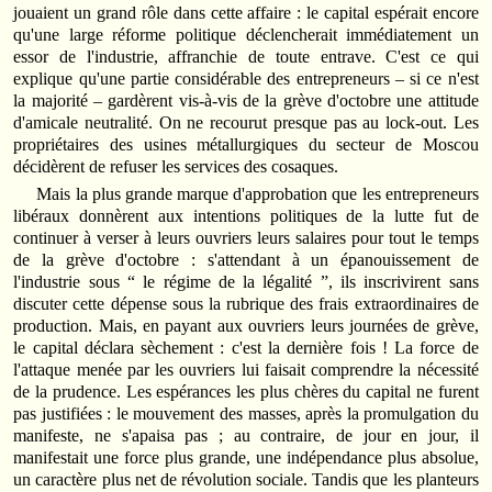
jouaient un grand rôle dans cette affaire : le capital espérait encore
qu'une large réforme politique déclencherait immédiatement un
essor de l'industrie, affranchie de toute entrave. C'est ce qui
explique qu'une partie considérable des entrepreneurs – si ce n'est
la majorité – gardèrent vis‑à‑vis de la grève d'octobre une attitude
d'amicale neutralité. On ne recourut presque pas au lock‑out. Les
propriétaires des usines métallurgiques du secteur de Moscou
décidèrent de refuser les services des cosaques.
Mais la plus grande marque d'approbation que les entrepreneurs
libéraux donnèrent aux intentions politiques de la lutte fut de
continuer à verser à leurs ouvriers leurs salaires pour tout le temps
de la grève d'octobre : s'attendant à un épanouissement de
l'industrie sous “ le régime de la légalité ”, ils inscrivirent sans
discuter cette dépense sous la rubrique des frais extraordinaires de
production. Mais, en payant aux ouvriers leurs journées de grève,
le capital déclara sèchement : c'est la dernière fois ! La force de
l'attaque menée par les ouvriers lui faisait comprendre la nécessité
de la prudence. Les espérances les plus chères du capital ne furent
pas justifiées : le mouvement des masses, après la promulgation du
manifeste, ne s'apaisa pas ; au contraire, de jour en jour, il
manifestait une force plus grande, une indépendance plus absolue,
un caractère plus net de révolution sociale. Tandis que les planteurs