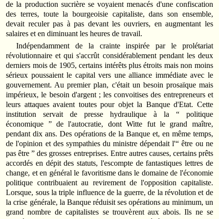
de la production sucrière se voyaient menacés d'une confiscation
des terres, toute la bourgeoisie capitaliste, dans son ensemble,
devait reculer pas à pas devant les ouvriers, en augmentant les
salaires et en diminuant les heures de travail.
Indépendamment de la crainte inspirée par le prolétariat
révolutionnaire et qui s'accrût considérablement pendant les deux
derniers mois de 1905, certains intérêts plus étroits mais non moins
sérieux poussaient le capital vers une alliance immédiate avec le
gouvernement. Au premier plan, c'était un besoin prosaïque mais
impérieux, le besoin d'argent ; les convoitises des entrepreneurs et
leurs attaques avaient toutes pour objet la Banque d'Etat. Cette
institution servait de presse hydraulique à la “ politique
économique ” de l'autocratie, dont Witte fut le grand maître,
pendant dix ans. Des opérations de la Banque et, en même temps,
de l'opinion et des sympathies du ministre dépendait l'“ être ou ne
pas être ” des grosses entreprises. Entre autres causes, certains prêts
accordés en dépit des statuts, l'escompte de fantastiques lettres de
change, et en général le favoritisme dans le domaine de l'économie
politique contribuaient au revirement de l'opposition capitaliste.
Lorsque, sous la triple influence de la guerre, de la révolution et de
la crise générale, la Banque réduisit ses opérations au minimum, un
grand nombre de capitalistes se trouvèrent aux abois. Ils ne se