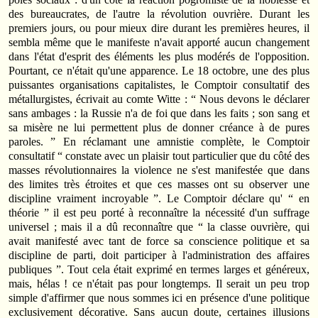
des bureaucrates, de l'autre la révolution ouvrière. Durant les
premiers jours, ou pour mieux dire durant les premières heures, il
sembla même que le manifeste n'avait apporté aucun changement
dans l'état d'esprit des éléments les plus modérés de l'opposition.
Pourtant, ce n'était qu'une apparence. Le 18 octobre, une des plus
puissantes organisations capitalistes, le Comptoir consultatif des
métallurgistes, écrivait au comte Witte : “ Nous devons le déclarer
sans ambages : la Russie n'a de foi que dans les faits ; son sang et
sa misère ne lui permettent plus de donner créance à de pures
paroles. ” En réclamant une amnistie complète, le Comptoir
consultatif “ constate avec un plaisir tout particulier que du côté des
masses révolutionnaires la violence ne s'est manifestée que dans
des limites très étroites et que ces masses ont su observer une
discipline vraiment incroyable ”. Le Comptoir déclare qu' “ en
théorie ” il est peu porté à reconnaître la nécessité d'un suffrage
universel ; mais il a dû reconnaître que “ la classe ouvrière, qui
avait manifesté avec tant de force sa conscience politique et sa
discipline de parti, doit participer à l'administration des affaires
publiques ”. Tout cela était exprimé en termes larges et généreux,
mais, hélas ! ce n'était pas pour longtemps. Il serait un peu trop
simple d'affirmer que nous sommes ici en présence d'une politique
exclusivement décorative. Sans aucun doute, certaines illusions