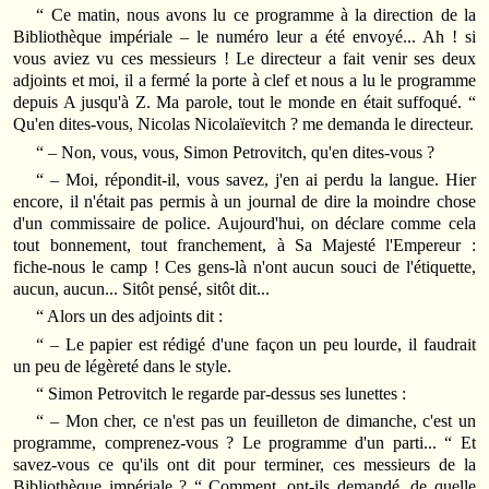
“ Ce matin, nous avons lu ce programme à la direction de la
Bibliothèque impériale – le numéro leur a été envoyé... Ah ! si
vous aviez vu ces messieurs ! Le directeur a fait venir ses deux
adjoints et moi, il a fermé la porte à clef et nous a lu le programme
depuis A jusqu'à Z. Ma parole, tout le monde en était suffoqué. “
Qu'en dites‑vous, Nicolas Nicolaïevitch ? me demanda le directeur.
“ – Non, vous, vous, Simon Petrovitch, qu'en dites‑vous ?
“ – Moi, répondit‑il, vous savez, j'en ai perdu la langue. Hier
encore, il n'était pas permis à un journal de dire la moindre chose
d'un commissaire de police. Aujourd'hui, on déclare comme cela
tout bonnement, tout franchement, à Sa Majesté l'Empereur :
fiche‑nous le camp ! Ces gens‑là n'ont aucun souci de l'étiquette,
aucun, aucun... Sitôt pensé, sitôt dit...
“ Alors un des adjoints dit :
“ – Le papier est rédigé d'une façon un peu lourde, il faudrait
un peu de légèreté dans le style.
“ Simon Petrovitch le regarde par‑dessus ses lunettes :
“ – Mon cher, ce n'est pas un feuilleton de dimanche, c'est un
programme, comprenez‑vous ? Le programme d'un parti... “ Et
savez‑vous ce qu'ils ont dit pour terminer, ces messieurs de la
Bibliothèque impériale ? “ Comment, ont‑ils demandé, de quelle