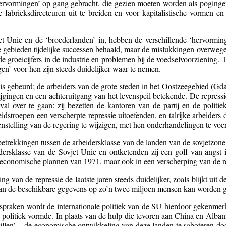
hervormingen’ op gang gebracht, die gezien moeten worden als poginge
abrieksdirecteuren uit te breiden en voor kapitalistische vormen en
t-Unie en de ‘broederlanden’ in, hebben de verschillende ‘hervormin
de gebieden tijdelijke successen behaald, maar de mislukkingen overwege
de groeicijfers in de industrie en problemen bij de voedselvoorziening
n’ voor hen zijn steeds duidelijker waar te nemen.
s gebeurd; de arbeiders van de grote steden in het Oostzeegebied (Gda
stijgingen en een achteruitgang van het levenspeil betekende. De repress
l over te gaan: zij bezetten de kantoren van de partij en de politiek
eidstroepen een verscherpte repressie uitoefenden, en talrijke arbeiders
elling van de regering te wijzigen, met hen onderhandelingen te voeren
 betrekkingen tussen de arbeidersklasse van de landen van de sovjetzon
dersklasse van de Sovjet-Unie en ontketenden zij een golf van angst 
e economische plannen van 1971, maar ook in een verscherping van de r
ng van de repressie de laatste jaren steeds duidelijker, zoals blijkt ui
an de beschikbare gegevens op zo’n twee miljoen mensen kan worden g
praken wordt de internationale politiek van de SU hierdoor gekenmer
se politiek vormde. In plaats van de hulp die tevoren aan China en Al
illen’ – de economische ontwikkeling van deze landen te saboteren do