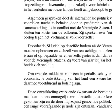
stopzetting van leveranties, noodzakelijk voor fabrieke
in het verleden met deze landen heeft aangeknoopt, te 
Algemeen gesproken doet de internationale politiek v
voordelen tracht te behalen door te profiteren van 
samenwerking als in conflict met de Verenigde Staten.
sluiten ten koste van de volkeren. Zij spreken over ‘
oorlog tegen het Vietnamese volk voortzette.
Doordat de SU zich op dezelfde bodem als de Verenigd
moeten opbouwen en zichzelf van reusachtige middelen m
is aan of op bepaalde terreinen zelfs groter is dan dat
voor de Verenigde Staten). Zij voert van jaar tot jaar he
breidt zich snel uit.
Om over de middelen voor een imperialistisch type
economische ontwikkeling van het land een zware last 
daarmee voortdurend in botsing zijn.
Deze ontwikkeling overziende (waarvan de bezettin
men kan immers onmogelijk veronderstellen, dat de koers
gekomen zijn en de door mij zojuist genoemde politiek
een lange voorafgaande periode zijn ontstaan. Vandaar 