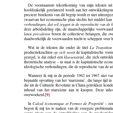
De voornaamste tekortkoming van mijn teksten uit 
hoofdzakelijk gerelateerd wordt aan het ontwikkelings
precieze betekenis van dit begrip wordt er niet uiteenge
(waarvan het economische plan slechts het middel kan 
verhoudingen, dat wil zeggen in de reproductie van de k
deze arbeidsdeling zijn, de maatschappelijke voorwaar
laten prevaleren
boven de collectieve belangen, die ov
daadwerkelijk de voorwaarden tracht te scheppen voor h
Wat in de teksten die onder de titel
La Transition
productiekrachten
op zich nooit
de kapitalistische vor
gezegd, is dat enkel een
klassenstrijd
, die zich ontwikk
theoretische analyse – in staat is de kapitalistische ec
ideologische verhoudingen, die de reproductie van de 
Wanneer ik mij in de periode 1962 tot 1967 niet va
bepaalde opvatting van het ‘marxisme’, die lange tijd 
die uit de Culturele Revolutie in China getrokken konde
inhoud van het marxisme aan te knopen. Deze inhou
[9]
overwoekerd.
In
Calcul économique et Formes de Propriété
– een
begon ik mij los te maken van de vroegere problematie
eerste plaats van de ontwikkeling van de productiekr