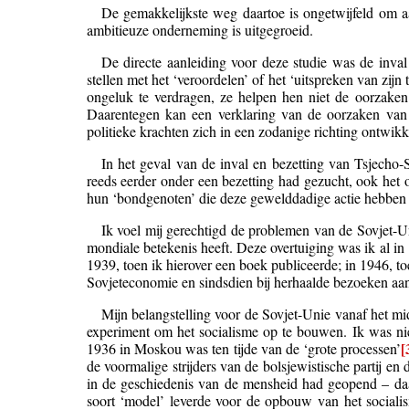
De gemakkelijkste weg daartoe is ongetwijfeld om a
ambitieuze onderneming is uitgegroeid.
De directe aanleiding voor deze studie was de inval
stellen met het ‘veroordelen’ of het ‘uitspreken van zijn
ongeluk te verdragen, ze helpen hen niet de oorzaken
Daarentegen kan een verklaring van de oorzaken van w
politieke krachten zich in een zodanige richting ontwik
In het geval van de inval en bezetting van Tsjecho-S
reeds eerder onder een bezetting had gezucht, ook het
hun ‘bondgenoten’ die deze gewelddadige actie hebbe
Ik voel mij gerechtigd de problemen van de Sovjet-Uni
mondiale betekenis heeft. Deze overtuiging was ik al in
1939, toen ik hierover een boek publiceerde; in 1946, t
Sovjeteconomie en sindsdien bij herhaalde bezoeken aan
Mijn belangstelling voor de Sovjet-Unie vanaf het mid
experiment om het socialisme op te bouwen. Ik was ni
[
1936 in Moskou was ten tijde van de ‘grote processen’
de voormalige strijders van de bolsjewistische partij en 
in de geschiedenis van de mensheid had geopend – daa
soort ‘model’ leverde voor de opbouw van het sociali