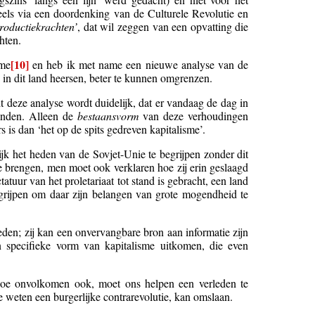
eels via een doordenking van de Culturele Revolutie en
roductiekrachten’
, dat wil zeggen van een opvatting die
hten.
[10]
sme
en heb ik met name een nieuwe analyse van de
 in dit land heersen, beter te kunnen omgrenzen.
t deze analyse wordt duidelijk, dat er vandaag de dag in
landen. Alleen de
bestaansvorm
van deze verhoudingen
s is dan ‘het op de spits gedreven kapitalisme’.
ijk het heden van de Sovjet-Unie te begrijpen zonder dit
te brengen, men moet ook verklaren hoe zij erin geslaagd
tuur van het proletariaat tot stand is gebracht, een land
 ingrijpen om daar zijn belangen van grote mogendheid te
heden; zij kan een onvervangbare bron aan informatie zijn
en specifieke vorm van kapitalisme uitkomen, die even
 hoe onvolkomen ook, moet ons helpen een verleden te
te weten een burgerlijke contrarevolutie, kan omslaan.