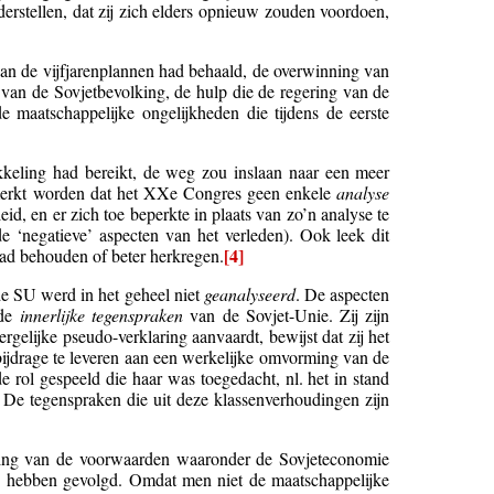
erstellen, dat zij zich elders opnieuw zouden voordoen,
van de vijfjarenplannen had behaald, de overwinning van
van de Sovjetbevolking, de hulp die de regering van de
e maatschappelijke ongelijkheden die tijdens de eerste
keling had bereikt, de weg zou inslaan naar een meer
gemerkt worden dat het XXe Congres geen enkele
analyse
id, en er zich toe beperkte in plaats van zo’n analyse te
de ‘negatieve’ aspecten van het verleden). Ook leek dit
[4]
had behouden of beter herkregen.
 de SU werd in het geheel niet
geanalyseerd
. De aspecten
 de
innerlijke tegenspraken
van de Sovjet-Unie. Zij zijn
gelijke pseudo-verklaring aanvaardt, bewijst dat zij het
ijdrage te leveren aan een werkelijke omvorming van de
 rol gespeeld die haar was toegedacht, nl. het in stand
De tegenspraken die uit deze klassenverhoudingen zijn
ring van de voorwaarden waaronder de Sovjeteconomie
ijn hebben gevolgd. Omdat men niet de maatschappelijke