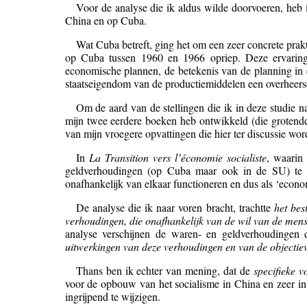
Voor de analyse die ik aldus wilde doorvoeren, heb
China en op Cuba.
Wat Cuba betreft, ging het om een zeer concrete pra
op Cuba tussen 1960 en 1966 opriep. Deze ervaring 
economische plannen, de betekenis van de planning in d
staatseigendom van de productiemiddelen een overheersen
Om de aard van de stellingen die ik in deze studie naa
mijn twee eerdere boeken heb ontwikkeld (die grotende
van mijn vroegere opvattingen die hier ter discussie wor
In
La Transition vers l’économie socialiste
, waarin
geldverhoudingen (op Cuba maar ook in de SU) te re
onafhankelijk van elkaar functioneren en dus als ‘econo
De analyse die ik naar voren bracht, trachtte
het bes
verhoudingen, die onafhankelijk van de wil van de mens
analyse verschijnen de waren- en geldverhoudingen 
uitwerkingen van deze verhoudingen en van de objectie
Thans ben ik echter van mening, dat de
specifieke 
voor de opbouw van het socialisme in China en zeer in 
ingrijpend te wijzigen.