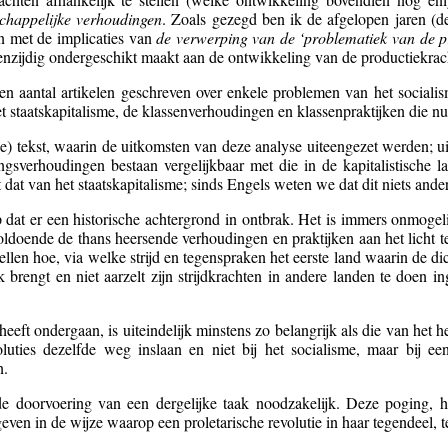
chappelijke verhoudingen
. Zoals gezegd ben ik de afgelopen jaren (d
n met de implicaties van
de verwerping van de ‘problematiek van de p
zijdig ondergeschikt maakt aan de ontwikkeling van de productiekrac
n aantal artikelen geschreven over enkele problemen van het sociali
staatskapitalisme, de klassenverhoudingen en klassenpraktijken die nu
e) tekst, waarin de uitkomsten van deze analyse uiteengezet werden; ui
gsverhoudingen bestaan vergelijkbaar met die in de kapitalistische 
t dat van het staatskapitalisme; sinds Engels weten we dat dit niets ander
op dat er een historische achtergrond in ontbrak. Het is immers onmogel
 voldoende de thans heersende verhoudingen en praktijken aan het licht 
len hoe, via welke strijd en tegenspraken het eerste land waarin de dicta
ijk brengt en niet aarzelt zijn strijdkrachten in andere landen te doen
heeft ondergaan, is uiteindelijk minstens zo belangrijk als die van het 
oluties dezelfde weg inslaan en niet bij het socialisme, maar bij e
n.
de doorvoering van een dergelijke taak noodzakelijk. Deze poging,
geven in de wijze waarop een proletarische revolutie in haar tegendeel, 