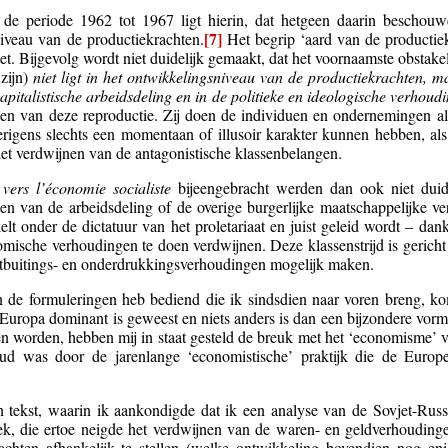
de periode 1962 tot 1967 ligt hierin, dat hetgeen daarin beschouw
[7]
niveau van de productiekrachten.
Het begrip ‘aard van de productie
zet. Bijgevolg wordt niet duidelijk gemaakt, dat het voornaamste obstake
zijn)
niet ligt in het ontwikkelingsniveau van de productiekrachten, 
apitalistische arbeidsdeling en in de politieke en ideologische verhoud
den van deze reproductie. Zij doen de individuen en ondernemingen als
erigens slechts een momentaan of illusoir karakter kunnen hebben, als 
et verdwijnen van de antagonistische klassenbelangen.
 vers l’économie socialiste
bijeengebracht werden dan ook niet duid
men van de arbeidsdeling of de overige burgerlijke maatschappelijke 
elt onder de dictatuur van het proletariaat en juist geleid wordt – d
onomische verhoudingen te doen verdwijnen. Deze klassenstrijd is gericht 
uitbuitings- en onderdrukkingsverhoudingen mogelijk maken.
n de formuleringen heb bediend die ik sindsdien naar voren breng, k
in Europa dominant is geweest en niets anders is dan een bijzondere v
n worden, hebben mij in staat gesteld de breuk met het ‘economisme’ v
d was door de jarenlange ‘economistische’ praktijk die de Europe
 tekst, waarin ik aankondigde dat ik een analyse van de Sovjet-Russ
k, die ertoe neigde het verdwijnen van de waren- en geldverhoudinge
achten afhankelijk te stellen (welke ontwikkeling bovendien nog enig