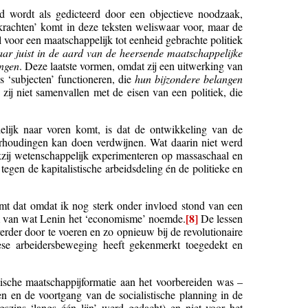
d wordt als gedicteerd door een objectieve noodzaak,
krachten’ komt in deze teksten weliswaar voor, maar de
l voor een maatschappelijk tot eenheid gebrachte politiek
maar juist in de aard van de heersende maatschappelijke
ingen
. Deze laatste vormen, omdat zij een uitwerking van
 ‘subjecten’ functioneren, die
hun bijzondere belangen
zij niet samenvallen met de eisen van een politiek, die
elijk naar voren komt, is dat de ontwikkeling van de
verhoudingen kan doen verdwijnen. Wat daarin niet werd
ankzij wetenschappelijk experimenteren op massaschaal en
tegen de kapitalistische arbeidsdeling én de politieke en
omt dat omdat ik nog sterk onder invloed stond van een
[8]
orm van wat Lenin het ‘economisme’ noemde.
De lessen
erder door te voeren en zo opnieuw bij de revolutionaire
se arbeidersbeweging heeft gekenmerkt toegedekt en
ische maatschappijformatie aan het voorbereiden was –
n en de voortgang van de socialistische planning in de
szins ‘langs één lijn’ werd gedacht) en niet voor het