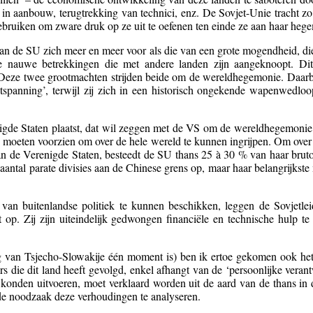
n in aanbouw, terugtrekking van technici, enz. De Sovjet-Unie tracht 
gebruiken om zware druk op ze uit te oefenen ten einde ze aan haar he
an de SU zich meer en meer voor als die van een grote mogendheid, die
de nauwe betrekkingen die met andere landen zijn aangeknoopt. Dit 
 Deze twee grootmachten strijden beide om de wereldhegemonie. Daarbi
ontspanning’, terwijl zij zich in een historisch ongekende wapenwedlo
e Staten plaatst, dat wil zeggen met de VS om de wereldhegemonie stri
oeten voorzien om over de hele wereld te kunnen ingrijpen. Om over ee
 van de Verenigde Staten, besteedt de SU thans 25 à 30 % van haar bruto
t aantal parate divisies aan de Chinese grens op, maar haar belangrijkste
 van buitenlandse politiek te kunnen beschikken, leggen de Sovjetl
op. Zij zijn uiteindelijk gedwongen financiële en technische hulp te
g van Tsjecho-Slowakije één moment is) ben ik ertoe gekomen ook he
 die dit land heeft gevolgd, enkel afhangt van de ‘persoonlijke verant
 konden uitvoeren, moet verklaard worden uit de aard van de thans in
de noodzaak deze verhoudingen te analyseren.