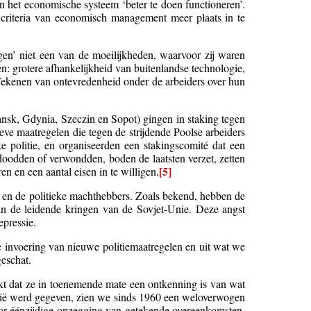
n het economische systeem ‘beter te doen functioneren’.
 criteria van economisch management meer plaats in te
gen’ niet een van de moeilijkheden, waarvoor zij waren
n: grotere afhankelijkheid van buitenlandse technologie,
. Tekenen van ontevredenheid onder de arbeiders over hun
nsk, Gdynia, Szeczin en Sopot) gingen in staking tegen
ieve maatregelen die tegen de strijdende Poolse arbeiders
e politie, en organiseerden een stakingscomité dat een
 doodden of verwondden, boden de laatsten verzet, zetten
[5]
 en een aantal eisen in te willigen.
e en de politieke machthebbers. Zoals bekend, hebben de
in de leidende kringen van de Sovjet-Unie. Deze angst
epressie.
t de invoering van nieuwe politiemaatregelen en uit wat we
eschat.
kt dat ze in toenemende mate een ontkenning is van wat
banië werd gegeven, zien we sinds 1960 een weloverwogen
or éénzijdige opzegging van getekende overeenkomsten,