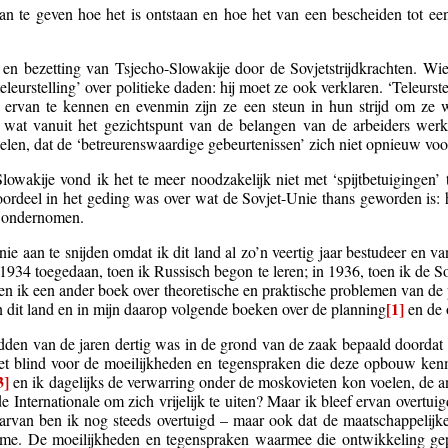
an te geven hoe het is ontstaan en hoe het van een bescheiden tot ee
 en bezetting van Tsjecho-Slowakije door de Sovjetstrijdkrachten. Wi
 teleurstelling’ over politieke daden: hij moet ze ook verklaren. ‘Teleu
 ervan te kennen en evenmin zijn ze een steun in hun strijd om ze 
at vanuit het gezichtspunt van de belangen van de arbeiders werke
kelen, dat de ‘betreurenswaardige gebeurtenissen’ zich niet opnieuw vo
lowakije vond ik het te meer noodzakelijk niet met ‘spijtbetuigingen’ 
 oordeel in het geding was over wat de Sovjet-Unie thans geworden is
n ondernomen.
e aan te snijden omdat ik dit land al zo’n veertig jaar bestudeer en va
 1934 toegedaan, toen ik Russisch begon te leren; in 1936, toen ik de 
oen ik een ander boek over theoretische en praktische problemen van de p
[1]
 dit land en in mijn daarop volgende boeken over de planning
en de 
den van de jaren dertig was in de grond van de zaak bepaald doordat ik 
et blind voor de moeilijkheden en tegenspraken die deze opbouw kenm
3]
en ik dagelijks de verwarring onder de moskovieten kon voelen, de 
de Internationale om zich vrijelijk te uiten? Maar ik bleef ervan overtui
rvan ben ik nog steeds overtuigd – maar ook dat de maatschappelij
sme. De moeilijkheden en tegenspraken waarmee die ontwikkeling gep