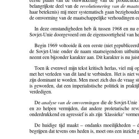
belangrijkste deel van de
revolutionering van de maats
haar betekenis) mij meer systematisch gaan bezighoude
de omvorming van de maatschappelijke verhoudingen een
In deze omstandigheden heb ik tussen 1968 en nu ee
Sovjet-Unie doorgevoerd om de eigensoortigheid van het 
Begin 1969 voltooide ik een eerste (niet gepubliceerd
de Sovjet-Unie onder de naam staatseigendom uitbuitin
neemt een bijzonder karakter aan. Dit karakter is nu juis
Toen ik evenwel mijn tekst kritisch herlas, viel mij 
met het verleden van dit land te verbinden. Het is niet
zijn dominant te worden. Men moet zich dus de vraag stel
is geworden, dat een imperialistische politiek in prakt
verdedigen.
De
analyse van de omvormingen
die de Sovjet-Unie 
en zo helpen vermijden, dat andere proletarische rev
onderdrukkend en agressief is als zijn ‘klassieke’ vorme
De huidige tijd maakt – ondanks moeilijkheden – 
begrijpen dat tevens ons heden is, moet ons een inzicht 