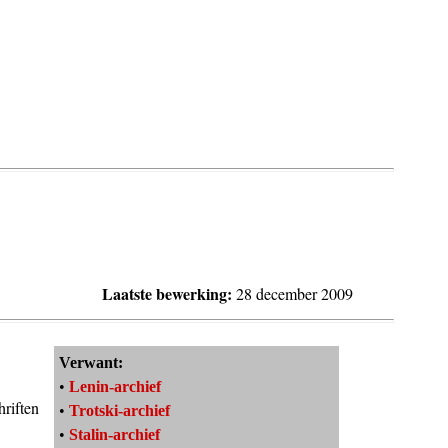
Laatste bewerking:
28 december 2009
Verwant:
•
Lenin-archief
riften
•
Trotski-archief
•
Stalin-archief