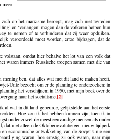
n meer
e zich op het marxisme beroept, mag zich niet tevreden
rstelling’ en ‘verlangen’ mogen dan de volkeren helpen hun
weg te nemen of te verhinderen dat zij weer opduiken.
lijk veroordeeld moet worden, ertoe bijdragen, dat de
ordoen.
te volstaan, omdat hier behalve het lot van een volk dat
: het waren immers Russische troepen samen met die van
n mening ben, dat alles wat met dit land te maken heeft,
Sovjet-Unie bezocht om er de planning te onderzoeken; in
lanning liet verschijnen; in 1950, met mijn boek over de
[2]
overgang naar het socialisme.
al wat in dit land gebeurde, gelijkstelde aan het eerste
erkten. Hoe zou ik het hebben kunnen zijn, toen ik in
angst onder zowel de meest eenvoudige mensen als onder
gd, dat niet alleen de Oktoberrevolutie een nieuw tijdperk
ke en economische ontwikkeling van de Sovjet-Unie een
aard ging waren, hoe ernstig zij ook waren, naar mijn