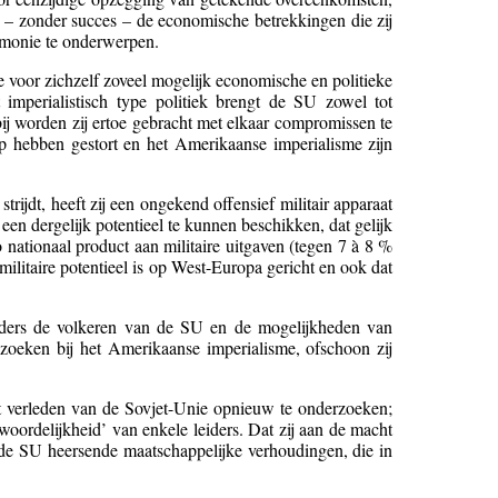
zo – zonder succes – de economische betrekkingen die zij
gemonie te onderwerpen.
 voor zichzelf zoveel mogelijk economische en politieke
imperialistisch type politiek brengt de SU zowel tot
j worden zij ertoe gebracht met elkaar compromissen te
op hebben gestort en het Amerikaanse imperialisme zijn
jdt, heeft zij een ongekend offensief militair apparaat
n dergelijk potentieel te kunnen beschikken, dat gelijk
 nationaal product aan militaire uitgaven (tegen 7 à 8 %
 militaire potentieel is op West-Europa gericht en ook dat
eiders de volkeren van de SU en de mogelijkheden van
 zoeken bij het Amerikaanse imperialisme, ofschoon zij
t verleden van de Sovjet-Unie opnieuw te onderzoeken;
woordelijkheid’ van enkele leiders. Dat zij aan de macht
 de SU heersende maatschappelijke verhoudingen, die in