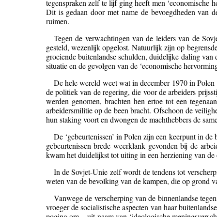
tegenspraken zelf te lijf ging heeft men ‘economische 
Dit is gedaan door met name de bevoegdheden van de f
ruimen.
Tegen de verwachtingen van de leiders van de Sovje
gesteld, wezenlijk opgelost. Natuurlijk zijn op begrens
groeiende buitenlandse schulden, duidelijke daling van 
situatie en de gevolgen van de ‘economische hervorminge
De hele wereld weet wat in december 1970 in Polen i
de politiek van de regering, die voor de arbeiders prijs
werden genomen, brachten hen ertoe tot een tegenaanva
arbeidersmilitie op de been bracht. Ofschoon de veiligh
hun staking voort en dwongen de machthebbers de samenst
De ‘gebeurtenissen’ in Polen zijn een keerpunt in de
gebeurtenissen brede weerklank gevonden bij de arbei
kwam het duidelijkst tot uiting in een herziening van d
In de Sovjet-Unie zelf wordt de tendens tot verscherpi
weten van de bevolking van de kampen, die op grond v
Vanwege de verscherping van de binnenlandse tegens
vroeger de socialistische aspecten van haar buitenland
poging om – uit naam van ‘ideologische meningsversch