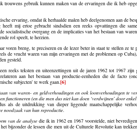
 ik trouwens gebruik kunnen maken van de ervaringen die ik heb opg
ktische ervaring, omdat ik herhaalde malen heb deelgenomen aan de be
heeft mij ertoe gebracht sindsdien een reeks opvattingen die sa
e socialistische overgang en de implicaties van het bestaan van ware
de rol speelt, te herzien.
r voren breng, te preciseren en de lezer beter in staat te stellen ze te
els de vrucht waren van mijn ervaringen met de problemen op Cuba), 
den gesteld.
 een reeks teksten en uiteenzettingen uit de jaren 1962 tot 1967 zij
lateren aan het bestaan van productie-eenheden die de facto (ond
[6]
mische subjecten’ te werk gaan.
taan van waren- en geldverhoudingen en ook loonverhoudingen te verk
en functioneren (en die men dus niet kan doen ‘verdwijnen’ door enkel 
dus als de uitdrukking van dieper liggende maatschappelijke verh
ve noodzaak van hun reproductie
.
vorm van de analyse
die ik in 1962 en 1967 voorstelde, niet bevredig
het bijzonder de lessen die men uit de Culturele Revolutie kan trekke