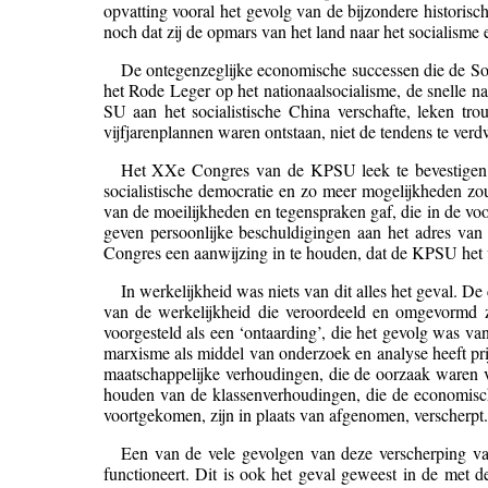
opvatting vooral het gevolg van de bijzondere historis
noch dat zij de opmars van het land naar het socialis
De ontegenzeglijke economische successen die de Sov
het Rode Leger op het nationaalsocialisme, de snelle 
SU aan het socialistische China verschafte, leken tro
vijfjarenplannen waren ontstaan, niet de tendens te verd
Het XXe Congres van de KPSU leek te bevestigen d
socialistische democratie en zo meer mogelijkheden z
van de moeilijkheden en tegenspraken gaf, die in de voor
geven persoonlijke beschuldigingen aan het adres van S
Congres een aanwijzing in te houden, dat de KPSU het ve
In werkelijkheid was niets van dit alles het geval. D
van de werkelijkheid die veroordeeld en omgevormd 
voorgesteld als een ‘ontaarding’, die het gevolg was va
marxisme als middel van onderzoek en analyse heeft pr
maatschappelijke verhoudingen, die de oorzaak waren va
houden van de klassenverhoudingen, die de economisch
voortgekomen, zijn in plaats van afgenomen, verscherpt.
Een van de vele gevolgen van deze verscherping v
functioneert. Dit is ook het geval geweest in de met 