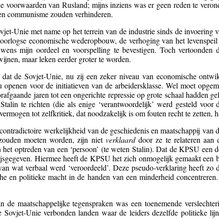
che voorwaarden van Rusland; mijns inziens was er geen reden te verond
me en communisme zouden verhinderen.
jet-Unie met name op het terrein van de industrie sinds de invoering 
naoorlogse economische wederopbouw, de verhoging van het levenspeil 
uwens mijn oordeel en voorspelling te bevestigen. Toch vertoonden d
wijnen, maar leken eerder groter te worden.
at de Sovjet-Unie, nu zij een zeker niveau van economische ontwik
ou openen voor de initiatieven van de arbeidersklasse. Wel moet op
afgaande jaren tot een ongerichte repressie op grote schaal hadden gele
talin te richten (die als enige ‘verantwoordelijk’ werd gesteld voor 
rmogen tot zelfkritiek, dat noodzakelijk is om fouten recht te zetten, 
e contradictoire werkelijkheid van de geschiedenis en maatschappij van
zouden moeten worden, zijn niet
verklaard
door ze te relateren aan
n het optreden van een ‘persoon’ (te weten Stalin). Dat de KPSU een der
ijsgegeven. Hiermee heeft de KPSU het zich onmogelijk gemaakt een b
n wat verbaal werd ‘veroordeeld’. Deze pseudo-verklaring heeft zo de
e en politieke macht in de handen van een minderheid concentreren. 
an de maatschappelijke tegenspraken was een toenemende verslechte
de Sovjet-Unie verbonden landen waar de leiders dezelfde politieke l