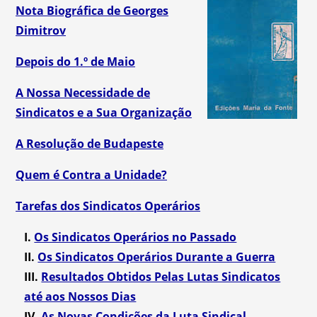
Nota Biográfica de Georges
Dimitrov
Depois do 1.º de Maio
A Nossa Necessidade de
Sindicatos e a Sua Organização
A Resolução de Budapeste
Quem é Contra a Unidade?
Tarefas dos Sindicatos Operários
I.
Os Sindicatos Operários no Passado
II.
Os Sindicatos Operários Durante a Guerra
III.
Resultados Obtidos Pelas Lutas Sindicatos
até aos Nossos Dias
IV.
As Novas Condições da Luta Sindical