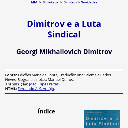
MIA
>
Biblioteca
>
Dimitrov
>
Novidades
Dimitrov e a Luta
Sindical
Georgi Mikhailovich Dimitrov
Fonte:
Edições Maria da Fonte, Tradução: Ana Salema e Carlos
Neves; Biografia e notas: Manuel Quirós.
Transcrição:
João Filipe Freitas
HTML:
Fernando A. S. Araújo
.
Índice