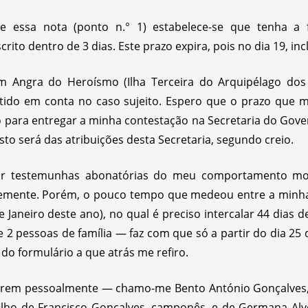
e essa nota (ponto n.° 1) estabelece-se que tenha a 
ito dentro de 3 dias. Este prazo expira, pois no dia 19, incl
 Angra do Heroísmo (Ilha Terceira do Arquipélago dos 
tido em conta no caso sujeito. Espero que o prazo que m
 para entregar a minha contestação na Secretaria do Gover
esto será das atribuições desta Secretaria, segundo creio.
ar testemunhas abonatórias do meu comportamento mor
vremente. Porém, o pouco tempo que medeou entre a minh
 Janeiro deste ano), no qual é preciso intercalar 44 dias 
de 2 pessoas de família — faz com que só a partir do dia 2
 do formulário a que atrás me refiro.
erem pessoalmente — chamo-me Bento António Gonçalves,
ilho de Francisco Gonçalves, camponês, e de Germana Alve