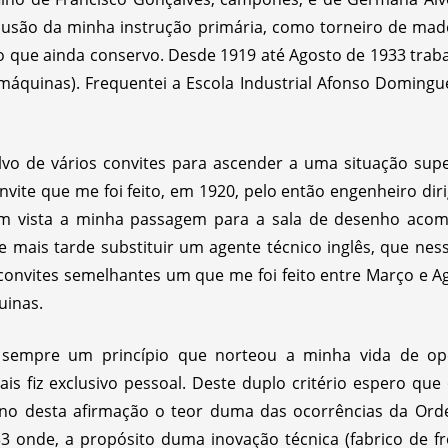
lusão da minha instrução primária, como torneiro de mad
ão que ainda conservo. Desde 1919 até Agosto de 1933 trab
 máquinas). Frequentei a Escola Industrial Afonso Domingu
lvo de vários convites para ascender a uma situação supe
nvite que me foi feito, em 1920, pelo então engenheiro dir
 em vista a minha passagem para a sala de desenho acom
e mais tarde substituir um agente técnico inglês, que nes
convites semelhantes um que me foi feito entre Março e A
uinas.
oi sempre um princípio que norteou a minha vida de op
is fiz exclusivo pessoal. Deste duplo critério espero qu
bono desta afirmação o teor duma das ocorrências da Or
3 onde, a propósito duma inovação técnica (fabrico de fr