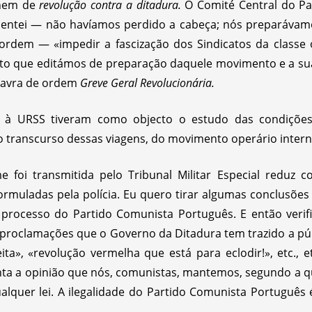
em de
revolução contra a ditadura.
O Comité Central do Pa
entei — não havíamos perdido a cabeça; nós preparávam
ordem — «impedir a fascização dos Sindicatos da classe 
sto que editámos de preparação daquele movimento e a sua 
alavra de ordem
Greve Geral Revolucionária.
 à URSS tiveram como objecto o estudo das condições e
no transcurso dessas viagens, do movimento operário intern
 foi transmitida pelo Tribunal Militar Especial reduz c
rmuladas pela polícia. Eu quero tirar algumas conclusões
processo do Partido Comunista Português. E então verif
as proclamações que o Governo da Ditadura tem trazido a p
ita», «revolução vermelha que está para eclodir!», etc.,
enta a opinião que nós, comunistas, mantemos, segundo a qu
alquer lei. A ilegalidade do Partido Comunista Português 