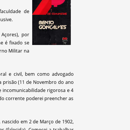
faculdade de
usive.
Açores), por
e é fixado se
no Militar na
al e civil, bem como advogado
a prisão (11 de Novembro do ano
de incomunicabilidade rigorosa e 4
5 do corrente poderei preencher as
 nascido em 2 de Março de 1902,
s (falecida). Comecei a trabalhar