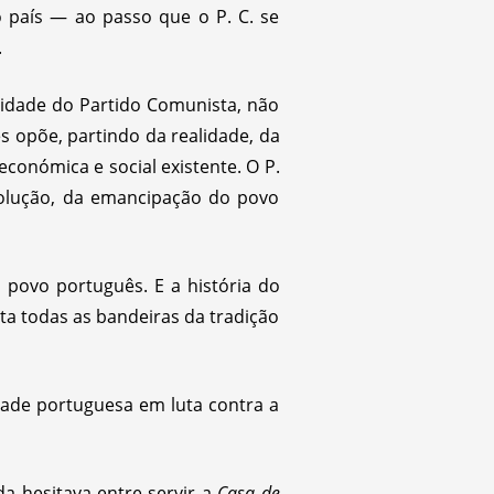
do país — ao passo que o P. C. se
.
ividade do Partido Comunista, não
s opõe, partindo da realidade, da
conómica e social existente. O P.
evolução, da emancipação do povo
o povo português. E a história do
ta todas as bandeiras da tradição
dade portuguesa em luta contra a
a hesitava entre servir a
Casa de