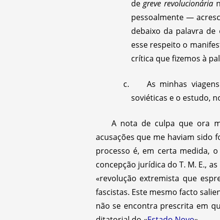
de
greve revolucionária
n
pessoalmente — acresc
debaixo da palavra de 
esse respeito o manife
crítica que fizemos à p
As minhas viagens
soviéticas e o estudo, 
A nota de culpa que ora me
acusações que me haviam sido fo
processo é, em certa medida, o 
concepção jurídica do T. M. E., 
«revolução extremista que espre
fascistas. Este mesmo facto sali
não se encontra prescrita em qu
ditatorial do «
Estado Novo
».