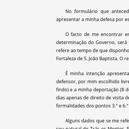
No formulário que anteced
apresentar a minha defesa por escr
O facto de me encontrar em
determinação do Governo, será 
refere ao tempo de que disponho
Fortaleza de S. João Baptista. O r
É minha intenção apresent
defensor, por mim escolhido li
findo) e a minha deportação (8 de
dias apenas de direito de visita 
formalidades dos pontos 3.° e 6.°
Alguns dados que se me ref
sou natural de Trás-os-Montes, f