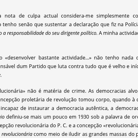
a nota de culpa actual considera-me simplesmente c
o tenho senão que sustentar a declaração que fiz na Polícia
 a responsabilidade do seu dirigente político.
A minha activid
 «desenvolver bastante actividade...» não tenho nada 
vel dum Partido que luta contra tudo que é velho e iní
.
olucionária» não é matéria de crime. As democracias alv
concepção proletária de revolução tomou corpo, quando à 
incapaz de instaurar a democracia autêntica, a democrac
aio
definiu-se mais um pouco em 1930 sob a palavra de or
epção revolucionária do P. C. e a concepção «revolucionária
 revolucionária
como meio de iludir as grandes massas do