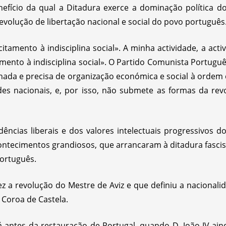
benefício da qual a Ditadura exerce a dominação política 
evolução de libertação nacional e social do povo português
citamento à indisciplina social». A minha actividade, a act
mento à indisciplina social». O Partido Comunista Portuguê
ada e precisa de organização económica e social à ordem e
ades nacionais, e, por isso, não submete as formas da r
dências liberais e dos valores intelectuais progressivos d
contecimentos grandiosos, que arrancaram à ditadura fascis
português.
z a revolução do Mestre de Aviz e que definiu a nacionali
Coroa de Castela.
 antes da restauração de Portugal, quando D. João IV aind