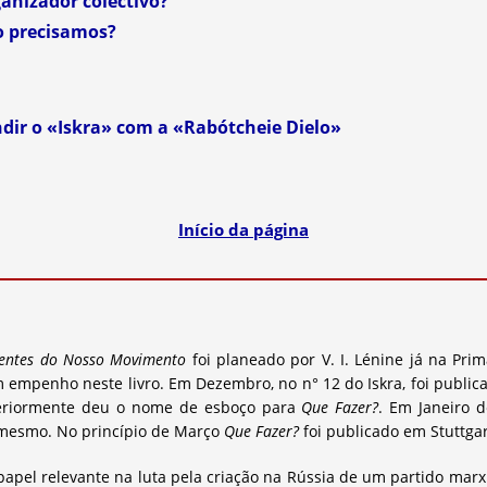
anizador colectivo?
o precisamos?
ndir o «Iskra» com a «Rabótcheie Dielo»
Início da página
entes do Nosso Movimento
foi planeado por V. I. Lénine já na Pr
empenho neste livro. Em Dezembro, no n° 12 do Iskra, foi public
teriormente deu o nome de esboço para
Que Fazer?
. Em Janeiro 
o mesmo. No princípio de Março
Que Fazer?
foi publicado em Stuttgart
l relevante na luta pela criação na Rússia de um partido marxis