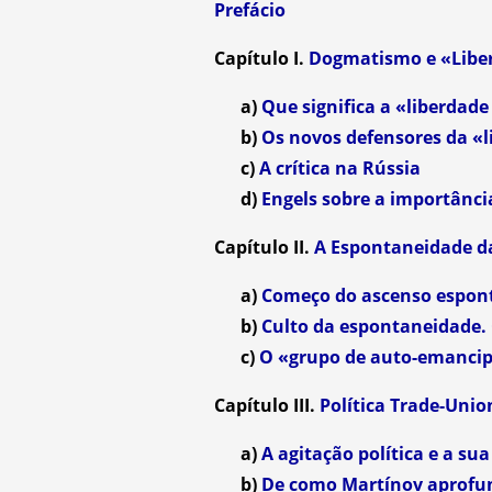
Prefácio
Capítulo I.
Dogmatismo e «Liber
a)
Que significa a «liberdade 
b)
Os novos defensores da «li
c)
A crítica na Rússia
d)
Engels sobre a importância
Capítulo II.
A Espontaneidade da
a)
Começo do ascenso espon
b)
Culto da espontaneidade.
c)
O «grupo de auto-emancipa
Capítulo III.
Política Trade-Unio
a)
A agitação política e a su
b)
De como Martínov aprofu