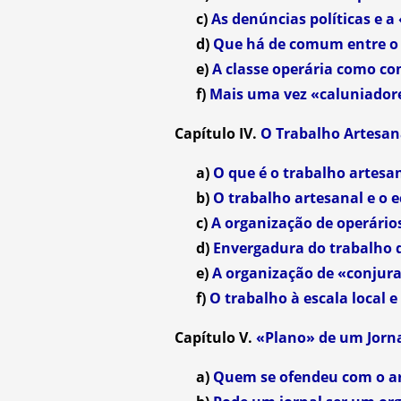
c)
As denúncias políticas e a
d)
Que há de comum entre o
e)
A classe operária como c
f)
Mais uma vez «caluniadore
Capítulo IV.
O Trabalho Artesan
a)
O que é o trabalho artesa
b)
O trabalho artesanal e o
c)
A organização de operários
d)
Envergadura do trabalho 
e)
A organização de «conjur
f)
O trabalho à escala local e
Capítulo V.
«Plano» de um Jorna
a)
Quem se ofendeu com o ar