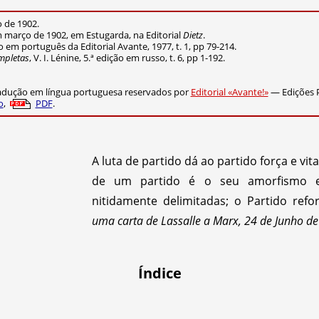
o de 1902.
m março de 1902, em Estugarda, na Editorial
Dietz
.
ção em português da Editorial Avante, 1977, t. 1, pp 79-214.
mpletas
, V. I. Lénine, 5.ª edição em russo, t. 6, pp 1-192.
radução em língua portuguesa reservados por
Editorial «Avante!»
— Edições 
o
,
PDF
.
A luta de partido dá ao partido força e vi
de um partido é o seu amorfismo e 
nitidamente delimitadas; o Partido ref
uma carta de Lassalle a Marx, 24 de Junho de
Índice