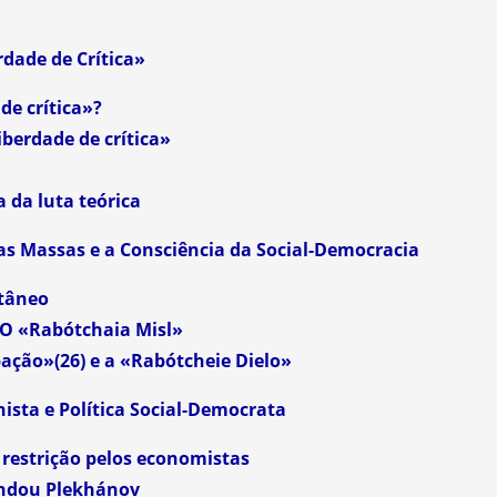
dade de Crítica»
de crítica»?
berdade de crítica»
 da luta teórica
s Massas e a Consciência da Social-Democracia
tâneo
 O «Rabótchaia Misl»
ção»(26) e a «Rabótcheie Dielo»
nista e Política Social-Democrata
a restrição pelos economistas
ndou Plekhánov