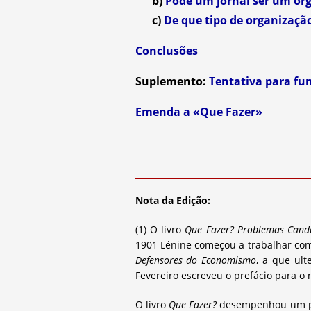
b)
Pode um jornal ser um org
c)
De que tipo de organizaçã
Conclusões
Suplemento:
Tentativa para fu
Emenda a «Que Fazer»
Nota da Edição:
(1) O livro
Que Fazer? Problemas Cand
1901 Lénine começou a trabalhar com 
Defensores do Economismo
, a que ul
Fevereiro escreveu o prefácio para 
O livro
Que Fazer?
desempenhou um pape