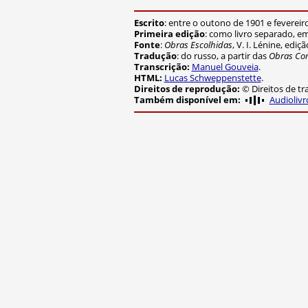
Escrito
: entre o outono de 1901 e fevereir
Primeira edição
: como livro separado, e
Fonte
:
Obras Escolhidas
, V. I. Lénine, edi
Tradução
: do russo, a partir das
Obras Co
Transcrição:
Manuel Gouveia
.
HTML:
Lucas Schweppenstette
.
Direitos de reprodução:
© Direitos de t
Audiolivr