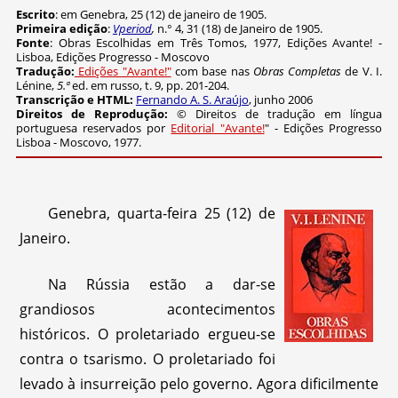
Escrito
: em Genebra, 25 (12) de janeiro de 1905.
Primeira edição
:
Vperiod
,
n.° 4, 31 (18) de Janeiro de 1905.
Fonte
: Obras Escolhidas em Três Tomos, 1977, Edições Avante! -
Lisboa, Edições Progresso - Moscovo
Tradução:
Edições "Avante!"
com base nas
Obras Completas
de V. I.
Lénine,
5.
ª
ed. em russo, t. 9, pp. 201-204.
Transcrição e
HTML:
Fernando A. S. Araújo
, junho 2006
Direitos de Reprodução:
© Direitos de tradução em língua
portuguesa reservados por
Editorial "Avante!
" - Edições Progresso
Lisboa - Moscovo, 1977.
Genebra, quarta-feira 25 (12) de
Janeiro.
Na Rússia estão a dar-se
grandiosos acontecimentos
históricos. O proletariado ergueu-se
contra o tsarismo. O proletariado foi
levado à insurreição pelo governo. Agora dificilmente