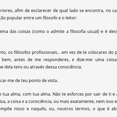
iores, afim de esclarecer de qual lado se encontra, no c
ão popular entre um filosofo e o leitor:
a das coisas (como o admite a filosofia usual) e é des
 os filósofos profissionais... em vez de te colocares do
ete bem, antes de me responderes,
e
dize-me: uma coisa
e dela tens ou através dessa consciência.
car-me de teu ponto de vista.
de tua alma, com tua alma. Não te esforces por sair de ti e
isa, a coisa
e
a consciência, ou mais exatamente, nem isso
mpõe nisso e naquilo, ou, noutros termos, o que é abso