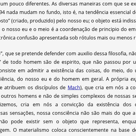
 um pouco diferentes. As diversas maneiras com que se 
4 nada mudam no fundo, isto é, na tendência essencial do
to” (criado, produzido) pelo nosso eu; o objeto está indiss
e o nosso eu e o meio é a coordenação de principio do e
rônica confusão apresentada sob rótulos mais ou menos 
”, que se pretende defender com auxilio dessa filosofia, n
” de todo homem são de espirito, que não passou por u
, consiste em admitir a existência das coisas, do meio, d
ciência, do nosso eu e do homem em geral. A própria
ex
he atribuem os discípulos de
Mach
), que cria em nós a co
outros homens e não de simples complexos de nossas sen
zemos, cria em nós a convicção da existência dos o
sas sensações, nossa consciência não são mais do que 
não pode existir sem o objeto que representa, enqua
em. O materialismo coloca conscientemente na base d