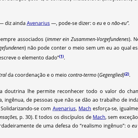
 — diz ainda
Avenarius
—, pode-se dizer: o
eu
e o
não-eu”.
sempre associados (
immer ein Zusammen-Vorgefundenes
). 
gefundenen
) não pode conter o meio sem um eu ao qual es
(1)
screve o elemento dado”
.
(2)
ral
da coordenação e o meio
contra-termo
(
Gegenglied)
.
a doutrina lhe permite reconhecer todo o valor do ch
ca, ingênua, de pessoas que não se dão ao trabalho de in
. Solidarizando-se com
Avenarius
,
Mach
esforça-se, igualm
ensações,
p. 30). E todos os discípulos de
Mach
, sem exceção
erdadeiramente de uma defesa do “realismo ingênuo”: o
eu