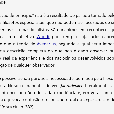
ade.
ção de principio” não é o resultado do partido tomado pelo
s filósofos especialistas, que não podem ser acusados de 
ersos sistemas idealistas, são unanimes em reconhecer q
ealismo subjetivo.
Wundt
, por exemplo, cuja curiosa apr
te que a teoria de
Avenarius
, segundo a qual seria impo
ma descrição completa do que nos é dado observar ou 
real da experiência e dos raciocínios desenvolvidos sobr
ação de qualquer observador.
 possível senão porque a necessidade, admitida pela filosof
a filosofia imanente, de ver (
hinzudenker
: literalmente:
enta no conteúdo de cada experiência é, em geral, uma 
da equivoca confusão do conteúdo real da experiência e d
(obra cit., p. 382).