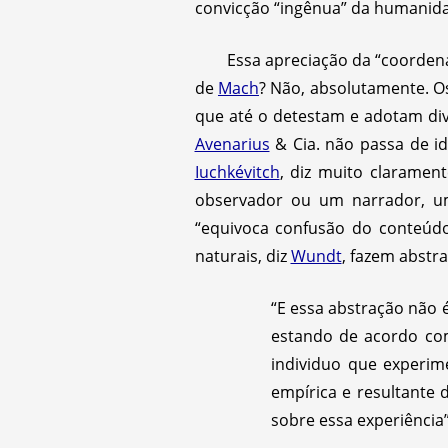
convicção “ingênua” da humanid
Essa apreciação da “coordena
de
Mach
? Não, absolutamente. O
que até o detestam e adotam div
Avenarius
& Cia. não passa de id
Iuchkévitch
, diz muito claramen
observador ou um narrador, u
“equivoca confusão do conteúdo 
naturais, diz
Wundt
, fazem abstr
“E essa abstração não é
estando de acordo com 
individuo que experim
empírica e resultante 
sobre essa experiência” 