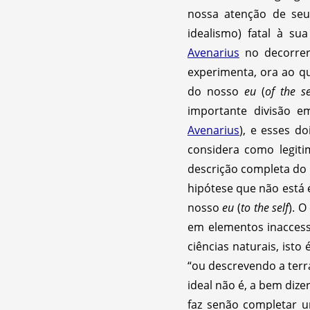
nossa atenção de seus
idealismo) fatal à su
Avenarius
no decorrer 
experimenta, ora ao qu
do nosso
eu
(
of the se
importante divisão em
Avenarius
), e esses do
considera como legit
descrição completa do
hipótese que não está 
nosso
eu
(
to the self
). 
em elementos inaccessí
ciências naturais, isto
“ou descrevendo a terr
ideal não é, a bem di
faz senão completar 