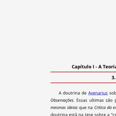
Capítulo I - A Teo
3
A doutrina de
Avenarius
sob
Observações.
Essas ultimas são 
mesmas ideias
que na
Critica da 
doutrina está na tese sobre a “co