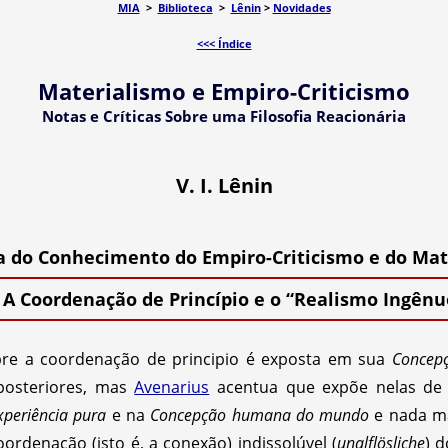
MIA
>
Biblioteca
>
Lênin
>
Novidades
<<< Índice
Materialismo e Empiro-Criticismo
Notas e Críticas Sobre uma Filosofia Reacionária
V. I. Lênin
ria do Conhecimento do Empiro-Criticismo e do Mat
. A Coordenação de Princípio e o “Realismo Ingênu
re a coordenação de principio é exposta em sua
Concep
posteriores, mas
Avenarius
acentua que expõe nelas de
experiência pura
e na
Concepção humana do mundo
e nada ma
ordenação (isto é, a conexão) indissolúvel (
unalflösliche
) 