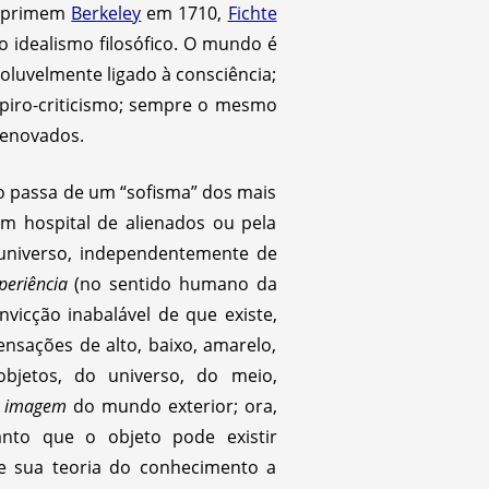
exprimem
Berkeley
em 1710,
Fichte
 idealismo filosófico. O mundo é
oluvelmente ligado à consciência;
mpiro-criticismo; sempre o mesmo
renovados.
ão passa de um “sofisma” dos mais
m hospital de alienados ou pela
o universo, independentemente de
periência
(no sentido humano da
nvicção inabalável de que existe,
sações de alto, baixo, amarelo,
bjetos, do universo, do meio,
a
imagem
do mundo exterior; ora,
nto que o objeto pode existir
e sua teoria do conhecimento a