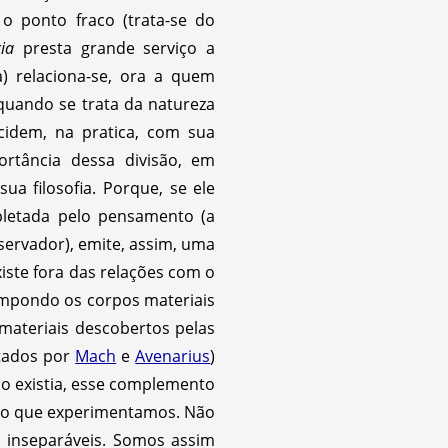
 o ponto fraco (trata-se do
ia
presta grande serviço a
a) relaciona-se, ora a quem
quando se trata da natureza
ncidem, na pratica, com sua
portância dessa divisão, em
ua filosofia. Porque, se ele
pletada pelo pensamento (a
ervador), emite, assim, uma
ste fora das relações com o
ompondo os corpos materiais
 materiais descobertos pelas
ntados por
Mach
e
Avenarius
)
o existia, esse complemento
do que experimentamos. Não
 inseparáveis. Somos assim