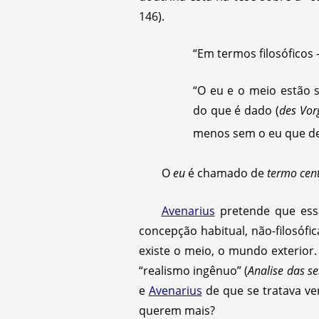
146).
“Em termos filosóficos
“O eu e o meio estão 
do que é dado (
des Vor
menos sem o eu que de
O
eu
é chamado de
termo cent
Avenarius
pretende que ess
concepção habitual, não-filosófi
existe o meio, o mundo exterior
“realismo ingênuo” (
Analise das s
e
Avenarius
de que se tratava v
querem mais?