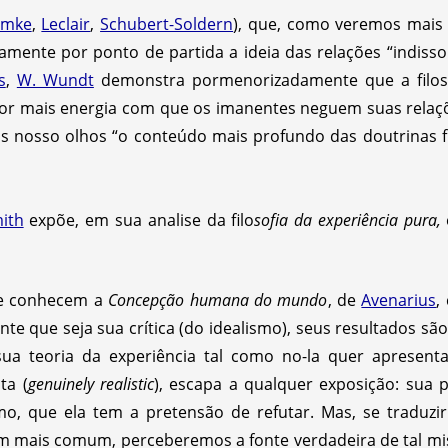
hmke
,
Leclair
,
Schubert-Soldern
), que, como veremos mais a
amente por ponto de partida a ideia das relações “indissolú
s
,
W. Wundt
demonstra pormenorizadamente que a filos
or mais energia com que os imanentes neguem suas rela
 nosso olhos “o conteúdo mais profundo das doutrinas fil
ith
expõe, em sua analise da filo
sofia da experiência pura,
ue conhecem a
Concepção humana do mundo
, de
Avenarius
,
te que seja sua crítica (do idealismo), seus resultados sã
a teoria da experiência tal como no-la quer apresenta
ta (
genuinely realistic
), escapa a qualquer exposição: sua 
mo, que ela tem a pretensão de refutar. Mas, se traduz
 mais comum, perceberemos a fonte verdadeira de tal mis