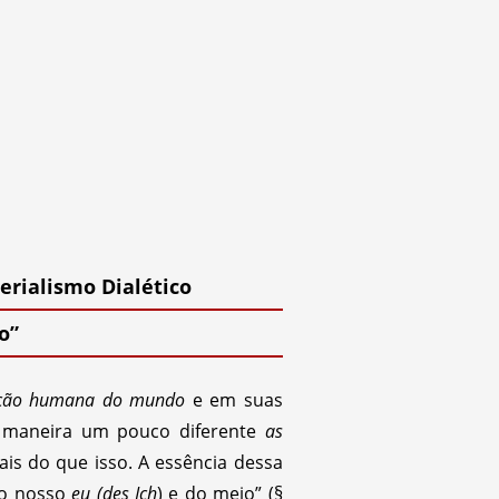
erialismo Dialético
o”
ção humana do mundo
e em suas
 maneira um pouco diferente
as
is do que isso. A essência dessa
do nosso
eu (des Ich
) e do meio” (§