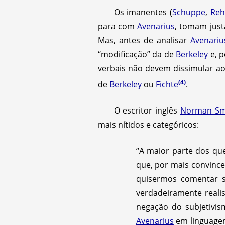
Os imanentes (
Schuppe
,
Re
para com
Avenarius
, tomam just
Mas, antes de analisar
Avenariu
‘‘modificação” da de
Berkeley
e, p
verbais não devem dissimular aos
(4)
de
Berkeley
ou
Fichte
.
O escritor inglês
Norman Sm
mais nítidos e categóricos:
“A maior parte dos q
que, por mais convincen
quisermos comentar su
verdadeiramente realis
negação do subjetivis
Avenarius
em linguagem