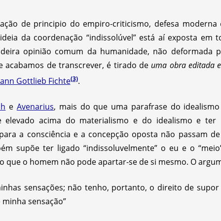
ação de principio do empiro-criticismo, defesa moderna 
ideia da coordenação “indissolúvel” está aí exposta em t
adeira opinião comum da humanidade, não deformada pela
que acabamos de transcrever, é tirado de
uma obra editada 
(3)
ann Gottlieb Fichte
.
ch
e
Avenarius
, mais do que uma parafrase do idealismo 
e elevado acima do materialismo e do idealismo e ter r
para a consciência e a concepção oposta não passam de
m supõe ter ligado “indissoluvelmente” o eu e o “meio”,
do que o homem não pode apartar-se de si mesmo. O argu
nhas sensações; não tenho, portanto, o direito de supor
 minha sensação”