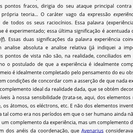
 pontos fracos, dirigia do seu ataque principal contra
a própria teoria... O caráter vago da expressão
experiênc
de todos os seus raciocínios. Essa palavra (experiênci
e é experimentado; essa última significação é acentuada 
lf
). Essas duas significações da palavra experiência coi
 analise absoluta e analise relativa (já indiquei a im
is pontos de vista não são, na realidade, conciliados em s
imo o postulado de que a experiência é idealmente com
 meio é idealmente completado pelo pensamento do eu obs
em condições de concordar com a asserção de que nada exi
O complemento ideal da realidade dada, que se obtém dec
veis à nossa sensibilidade (trata-se, aqui, dos elementos
 é, os átomos, os eléctrons, etc. E não dos elementos inve
a tal como era nos períodos em que o ser humano ainda nã
zer um complemento da experiência, mas um complemento 
um dos anéis da coordenação, que
Avenarius
considerava