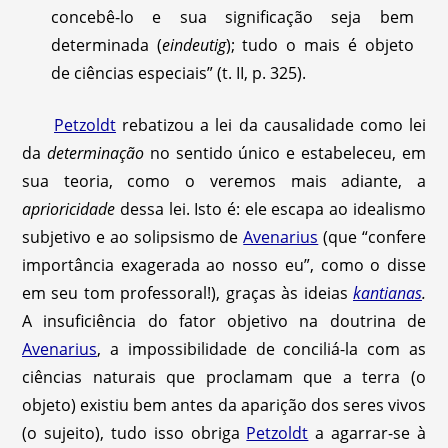
concebê-lo e sua significação seja bem
determinada (
eindeutig
); tudo o mais é objeto
de ciências especiais” (t. II, p. 325).
Petzoldt
rebatizou a lei da causalidade como lei
da
determinação
no sentido único e estabeleceu, em
sua teoria, como o veremos mais adiante, a
aprioricidade
dessa lei. Isto é: ele escapa ao idealismo
subjetivo e ao solipsismo de
Avenarius
(que “confere
importância exagerada ao nosso eu”, como o disse
em seu tom professoral!), graças às ideias
kantianas
.
A insuficiência do fator objetivo na doutrina de
Avenarius
, a impossibilidade de conciliá-la com as
ciências naturais que proclamam que a terra (o
objeto) existiu bem antes da aparição dos seres vivos
(o sujeito), tudo isso obriga
Petzoldt
a agarrar-se à