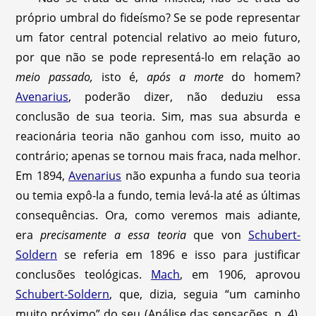
próprio umbral do fideísmo? Se se pode representar
um fator central potencial relativo ao meio futuro,
por que não se pode representá-lo em relação ao
meio passado,
isto é,
após a morte
do homem?
Avenarius
, poderão dizer, não deduziu essa
conclusão de sua teoria. Sim, mas sua absurda e
reacionária teoria não ganhou com isso, muito ao
contrário; apenas se tornou mais fraca, nada melhor.
Em 1894,
Avenarius
não expunha a fundo sua teoria
ou temia expô-la a fundo, temia levá-la até as últimas
consequências. Ora, como veremos mais adiante,
era
precisamente a essa teoria
que von
Schubert-
Soldern
se referia em 1896 e isso para justificar
conclusões teológicas.
Mach
, em 1906, aprovou
Schubert-Soldern
, que, dizia, seguia “um caminho
muito próximo” do seu (Análise das sensações, p. 4).