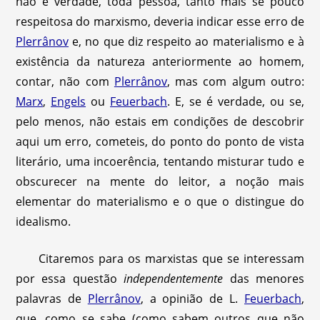
não é verdade, toda pessoa, tanto mais se pouco
respeitosa do marxismo, deveria indicar esse erro de
Plerrânov
e, no que diz respeito ao materialismo e à
existência da natureza anteriormente ao homem,
contar, não com
Plerrânov
, mas com algum outro:
Marx
,
Engels
ou
Feuerbach
. E, se é verdade, ou se,
pelo menos, não estais em condições de descobrir
aqui um erro, cometeis, do ponto do ponto de vista
literário, uma incoerência, tentando misturar tudo e
obscurecer na mente do leitor, a noção mais
elementar do materialismo e o que o distingue do
idealismo.
Citaremos para os marxistas que se interessam
por essa questão
independentemente
das menores
palavras de
Plerrânov
, a opinião de L.
Feuerbach
,
que, como se sabe (como sabem outros que não