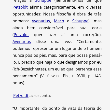
relação a
Schuppe
(lembremo-nos de que
Petzoldt
afirma categoricamente, em diversas
oportunidades: Nossa filosofia é obra de três
homens:
Avenarius
,
Mach
e
Schuppe
), mas
ainda bem considerável para sua teoria
(
Petzoldt
quer fazer aí uma correção).
Avenarius
disse uma vez: "Certamente,
podemos representar um lugar onde o homem
nunca pôs os pês, mas, para que possa pensá-
lo, É preciso que haja o que designamos por eu
(Ich-Bezeichnetes), um eu ao qual pertença esse
pensamento” (V. f. wiss. Ph., t. XVIII, p. 146,
notas).
Petzoldt
acrescenta:
“O importante, do ponto de vista da teoria do