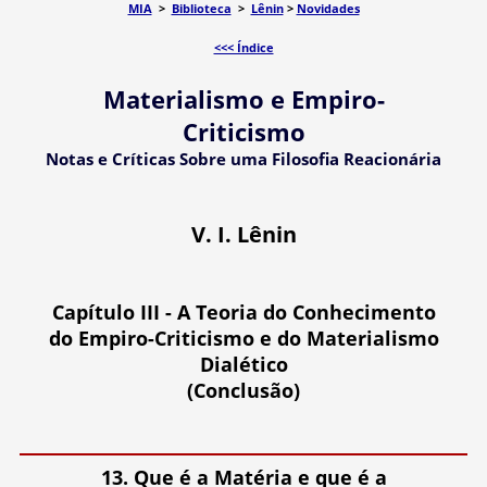
MIA
>
Biblioteca
>
Lênin
>
Novidades
<<< Índice
Materialismo e Empiro-
Criticismo
Notas e Críticas Sobre uma Filosofia Reacionária
V. I. Lênin
Capítulo III - A Teoria do Conhecimento
do Empiro-Criticismo e do Materialismo
Dialético
(Conclusão)
13. Que é a Matéria e que é a