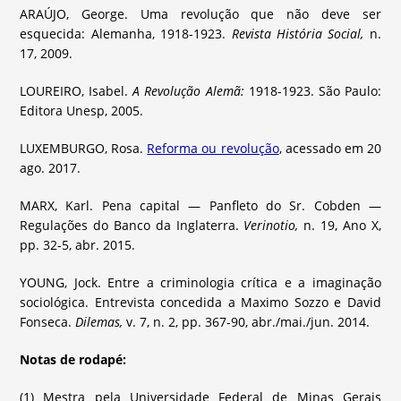
ARAÚJO, George. Uma revolução que não deve ser
esquecida: Alemanha, 1918-1923.
Revista História Social,
n.
17, 2009.
LOUREIRO, Isabel.
A Revolução Alemã:
1918-1923. São Paulo:
Editora Unesp, 2005.
LUXEMBURGO, Rosa.
Reforma ou revolução
, acessado em 20
ago. 2017.
MARX, Karl. Pena capital — Panfleto do Sr. Cobden —
Regulações do Banco da Inglaterra.
Verinotio,
n. 19, Ano X,
pp. 32-5, abr. 2015.
YOUNG, Jock. Entre a criminologia crítica e a imaginação
sociológica. Entrevista concedida a Maximo Sozzo e David
Fonseca.
Dilemas,
v. 7, n. 2, pp. 367-90, abr./mai./jun. 2014.
Notas de rodapé:
(1) Mestra pela Universidade Federal de Minas Gerais