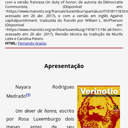
com a versão francesa Un duty of honor, de autoria da Démocratie
Communiste, (Disponível em:
<https://www.marxists.org/francais/luxembur/spartakus/rl19181118.ht
acessado em 20 abr. 2017), e com a versão em inglês Against
capitalpunishment, traduzida do francês por William L. McPherson
(Disponível em:
<https://www.marxists.org/archive/luxemburg/1918/11/18c-alt.htm>,
acessado em: 20 abr. 2017). Revisão técnica da tradução de Murilo
Leite e Carolina Peters.
HTML:
Fernando Araújo
.
Apresentação
Nayara Rodrigues
(1)
Medrado
Um dever de honra,
escrito
por Rosa Luxemburgo dois
meses antes de seu