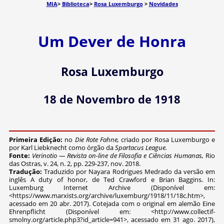
MIA
>
Biblioteca
>
Rosa Luxemburgo
>
Novidades
Um Dever de Honra
Rosa Luxemburgo
18 de Novembro de 1918
Primeira Edição:
no
Die Rote Fahne,
criado por Rosa Luxemburgo e
por Karl Liebknecht como órgão da
Spartacus League.
Fonte:
Verinotio — Revista on-line de Filosofia e Ciências Humanas,
Rio
das Ostras, v. 24, n. 2, pp. 229-237, nov. 2018.
Tradução:
Traduzido por Nayara Rodrigues Medrado da versão em
inglês A duty of honor, de Ted Crawford e Brian Baggins. In:
Luxemburg Internet Archive (Disponível em:
<https://www.marxists.org/archive/luxemburg/1918/11/18c.htm>,
acessado em 20 abr. 2017). Cotejada com o original em alemão Eine
Ehrenpflicht (Disponível em: <http://www.collectif-
smolny.org/article.php3?id_article=941>, acessado em 31 ago. 2017),