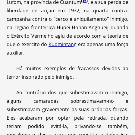
(16)
Lufom, na província de Cuantum
,
e a sua perda de
liberdade de acção em 1932, na quarta contra-
campanha contra o "cerco e aniquilamento" inimigo,
na região fronteiriça Hupei-Honan-Anghueij quando
o Exército Vermelho agiu de acordo com a teoria de
que o exercito do
Kuomintang
era apenas uma força
auxiliar.
Há muitos exemplos de fracassos devidos ao
terror inspirado pelo inimigo.
Ao contrário dos que subestimavam o inimigo,
alguns camaradas sobrestimavam-no e
subestimavam gravemente as suas próprias forças.
Eles acabaram por optar pela retirada, quando
teriam podido evitá-la, privando-se também,
moralmente, dessa arma que constitui a defensiva.